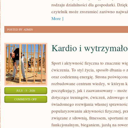
rodzaju działalności dla gospodarki. Dzięk
czytelnik może zrozumieć zarówno najważn
More ]
POSTED BY ADMIN
Kardio i wytrzymało
Sport i aktywność fizyczna to znacznie wię
ćwiczenia. To styl życia, sposób dbania o
oraz codzienną energię. Strona poświęcona
rozbudowane centrum wiedzy, w którym k
początkujący, jak i zaawansowany – może 
JULY - 3 - 2026
dotyczące treningów, ćwiczeń, zdrowego st
ON
COMMENTS OFF
świadomego rozwijania własnej sprawności
KARDIO
popularyzowaniu aktywności fizycznej, pr
I
związane z siłownią, fitnessem, sportami r
WYTRZYMAŁOŚĆ
funkcjonalnym, bieganiem, jazdą na rowerz