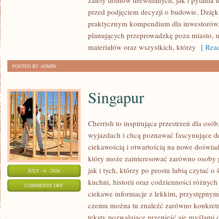
zalety domów drewnianych, jak i pytania t
BUDUJĄCYCH
przed podjęciem decyzji o budowie. Dzię
praktycznym kompendium dla inwestorów, w
planujących przeprowadzkę poza miasto, 
materiałów oraz wszystkich, którzy
[ Read
POSTED BY ADMIN
Singapur
Cherrish to inspirująca przestrzeń dla osó
wyjazdach i chcą poznawać fascynujące de
ciekawością i otwartością na nowe doświad
który może zainteresować zarówno osoby 
jak i tych, którzy po prostu lubią czytać o 
JULY - 6 - 2026
kuchni, historii oraz codzienności różnych
ON
COMMENTS OFF
ciekawe informacje z lekkim, przystępny
SINGAPUR
czemu można tu znaleźć zarówno konkretn
teksty pozwalające przenieść się myślami 