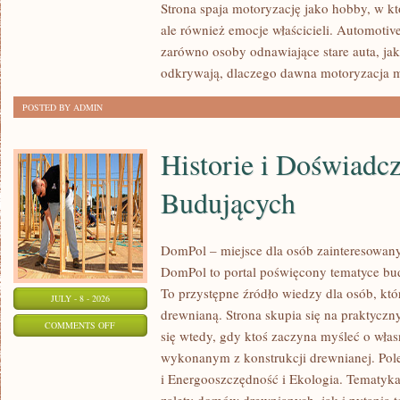
Strona spaja motoryzację jako hobby, w któ
I
ale również emocje właścicieli. Automotiv
KONSERWACJA
zarówno osoby odnawiające stare auta, jak
odkrywają, dlaczego dawna motoryzacja 
POSTED BY ADMIN
Historie i Doświadc
Budujących
DomPol – miejsce dla osób zainteresowa
DomPol to portal poświęcony tematyce bu
To przystępne źródło wiedzy dla osób, któr
JULY - 8 - 2026
drewnianą. Strona skupia się na praktyczn
ON
COMMENTS OFF
się wtedy, gdy ktoś zaczyna myśleć o wła
HISTORIE
wykonanym z konstrukcji drewnianej. Po
I
i Energooszczędność i Ekologia. Tematyk
DOŚWIADCZENIA