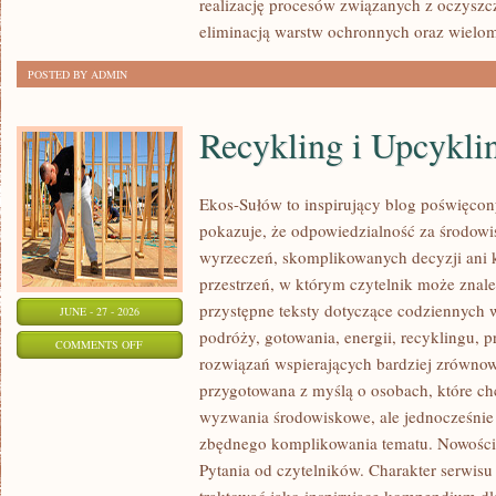
realizację procesów związanych z oczyszc
eliminacją warstw ochronnych oraz wielo
POSTED BY ADMIN
Recykling i Upcykli
Ekos-Sułów to inspirujący blog poświęcony
pokazuje, że odpowiedzialność za środowi
wyrzeczeń, skomplikowanych decyzji ani 
przestrzeń, w którym czytelnik może znal
przystępne teksty dotyczące codziennych
JUNE - 27 - 2026
podróży, gotowania, energii, recyklingu, 
ON
COMMENTS OFF
rozwiązań wspierających bardziej zrównowa
RECYKLING
przygotowana z myślą o osobach, które ch
I
wyzwania środowiskowe, ale jednocześnie 
UPCYKLING
zbędnego komplikowania tematu. Nowości
Pytania od czytelników. Charakter serwis