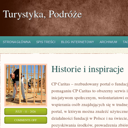
Turystyka, Podróże
STRONA GŁÓWNA
SPIS TREŚCI
BLOG INTERNETOWY
ARCHIWUM
TA
Historie i inspiracje
CP Caritas – rozbudowany portal o fundac
pomaganiu CP Caritas to obszerny serwis 
inicjatywom społecznym, wolontariatowi 
wspierania osób znajdujących się w trudnej 
portal, w którym można znaleźć użyteczne
JULY - 11 - 2026
działalności fundacji w Polsce i na świec
ON
COMMENTS OFF
pozyskiwania środków, prowadzenia zbiór
HISTORIE