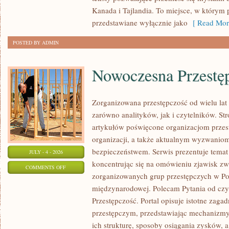
Kanada i Tajlandia. To miejsce, w którym 
przedstawiane wyłącznie jako
[ Read Mor
POSTED BY ADMIN
Nowoczesna Przestę
Zorganizowana przestępczość od wielu lat
zarówno analityków, jak i czytelników. S
artykułów poświęcone organizacjom przest
organizacji, a także aktualnym wyzwanio
bezpieczeństwem. Serwis prezentuje temat
JULY - 4 - 2026
koncentrując się na omówieniu zjawisk zw
ON
COMMENTS OFF
zorganizowanych grup przestępczych w Pol
NOWOCZESNA
międzynarodowej. Polecam Pytania od czy
PRZESTĘPCZOŚĆ
Przestępczość. Portal opisuje istotne zaga
przestępczym, przedstawiając mechanizmy 
ich strukturę, sposoby osiągania zysków, 