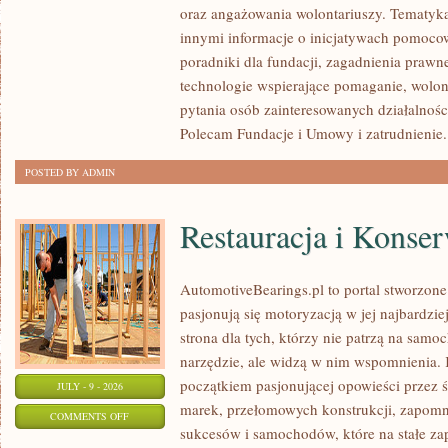
oraz angażowania wolontariuszy. Tematyk
I
innymi informacje o inicjatywach pomocow
INSPIRACJE
poradniki dla fundacji, zagadnienia prawn
technologie wspierające pomaganie, wolon
pytania osób zainteresowanych działalnośc
Polecam Fundacje i Umowy i zatrudnienie. 
POSTED BY ADMIN
Restauracja i Konse
AutomotiveBearings.pl to portal stworzone
pasjonują się motoryzacją w jej najbardzi
strona dla tych, którzy nie patrzą na sam
narzędzie, ale widzą w nim wspomnienia. 
początkiem pasjonującej opowieści przez 
JULY - 9 - 2026
marek, przełomowych konstrukcji, zapom
ON
COMMENTS OFF
sukcesów i samochodów, które na stałe zap
RESTAURACJA