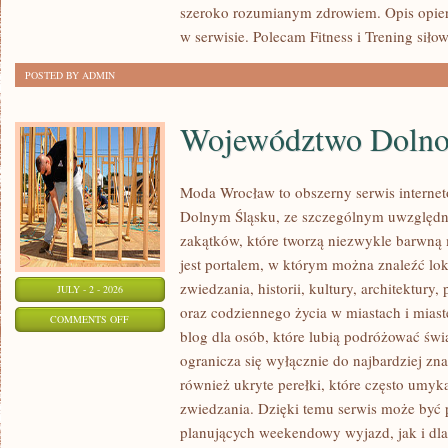
szeroko rozumianym zdrowiem. Opis opier
w serwisie. Polecam Fitness i Trening siło
POSTED BY ADMIN
Województwo Dolnoś
Moda Wrocław to obszerny serwis interne
Dolnym Śląsku, ze szczególnym uwzględn
zakątków, które tworzą niezwykle barwną m
jest portalem, w którym można znaleźć lok
zwiedzania, historii, kultury, architektury,
JULY - 2 - 2026
oraz codziennego życia w miastach i mias
ON
COMMENTS OFF
blog dla osób, które lubią podróżować ś
WOJEWÓDZTWO
ogranicza się wyłącznie do najbardziej zna
DOLNOŚLĄSKIE
również ukryte perełki, które często umyk
zwiedzania. Dzięki temu serwis może być 
planujących weekendowy wyjazd, jak i dl