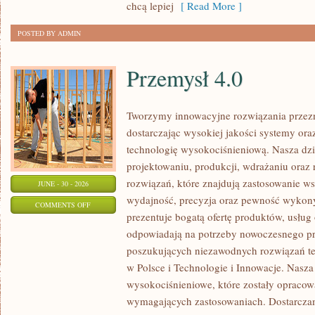
chcą lepiej
[ Read More ]
POSTED BY ADMIN
Przemysł 4.0
Tworzymy innowacyjne rozwiązania przez
dostarczając wysokiej jakości systemy or
technologię wysokociśnieniową. Nasza dzia
projektowaniu, produkcji, wdrażaniu ora
rozwiązań, które znajdują zastosowanie wsz
JUNE - 30 - 2026
wydajność, precyzja oraz pewność wykon
ON
COMMENTS OFF
prezentuje bogatą ofertę produktów, usług 
PRZEMYSŁ
odpowiadają na potrzeby nowoczesnego pr
4.0
poszukujących niezawodnych rozwiązań t
w Polsce i Technologie i Innowacje. Nasza
wysokociśnieniowe, które zostały opracow
wymagających zastosowaniach. Dostarczam