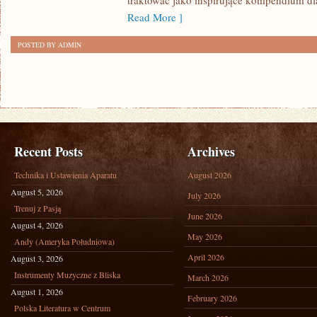
traktować jako inspirujące kompendium dl
Read More ]
POSTED BY ADMIN
Recent Posts
Archives
Technika i Ustawienia Aparatu
August 2026
August 5, 2026
July 2026
Trenuj z Pasją
June 2026
August 4, 2026
May 2026
Andy (Ameryka Południowa)
April 2026
August 3, 2026
Instrumenty Muzyczne z Bliska
March 2026
August 1, 2026
February 2026
Polska Literatura w Centrum