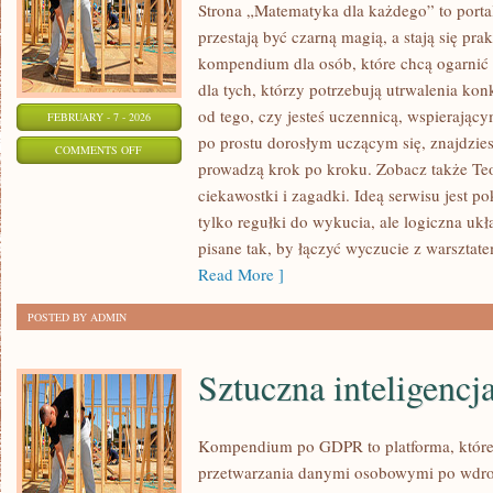
Strona „Matematyka dla każdego” to portal
przestają być czarną magią, a stają się pra
kompendium dla osób, które chcą ogarnić
dla tych, którzy potrzebują utrwalenia ko
od tego, czy jesteś uczennicą, wspierając
FEBRUARY - 7 - 2026
po prostu dorosłym uczącym się, znajdzie
ON
COMMENTS OFF
prowadzą krok po kroku. Zobacz także Teo
TEORIA
ciekawostki i zagadki. Ideą serwisu jest p
DECYZJI
tylko regułki do wykucia, ale logiczna ukł
pisane tak, by łączyć wyczucie z warsztat
Read More ]
POSTED BY ADMIN
Sztuczna inteligencja
Kompendium po GDPR to platforma, które
przetwarzania danymi osobowymi po wdro