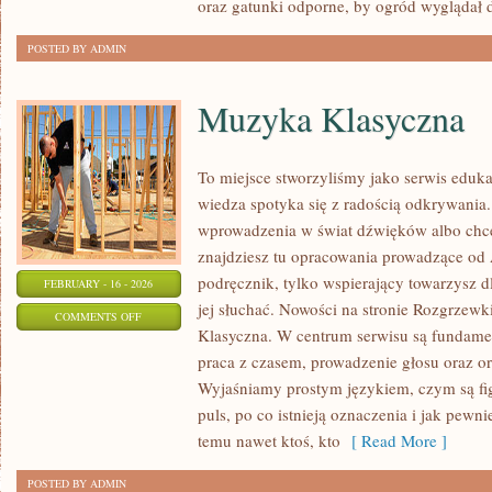
oraz gatunki odporne, by ogród wyglądał 
POSTED BY ADMIN
Muzyka Klasyczna
To miejsce stworzyliśmy jako serwis eduk
wiedza spotyka się z radością odkrywania.
wprowadzenia w świat dźwięków albo chc
znajdziesz tu opracowania prowadzące od 
podręcznik, tylko wspierający towarzysz d
FEBRUARY - 16 - 2026
jej słuchać. Nowości na stronie Rozgrzew
ON
COMMENTS OFF
Klasyczna. W centrum serwisu są fundame
MUZYKA
praca z czasem, prowadzenie głosu oraz orie
KLASYCZNA
Wyjaśniamy prostym językiem, czym są fig
puls, po co istnieją oznaczenia i jak pewni
temu nawet ktoś, kto
[ Read More ]
POSTED BY ADMIN