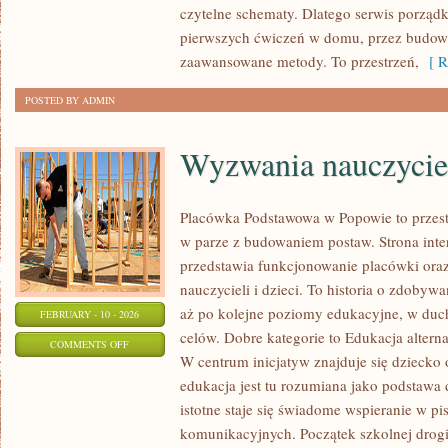
czytelne schematy. Dlatego serwis porząd
FUNKCJONALNY
pierwszych ćwiczeń w domu, przez budowa
I
zaawansowane metody. To przestrzeń,
[ R
MOBILITY
POSTED BY ADMIN
Wyzwania nauczycie
Placówka Podstawowa w Popowie to przest
w parze z budowaniem postaw. Strona int
przedstawia funkcjonowanie placówki oraz
nauczycieli i dzieci. To historia o zdobyw
aż po kolejne poziomy edukacyjne, w duch
FEBRUARY - 10 - 2026
celów. Dobre kategorie to Edukacja altern
ON
COMMENTS OFF
W centrum inicjatyw znajduje się dziecko
WYZWANIA
edukacja jest tu rozumiana jako podstawa 
NAUCZYCIELI
istotne staje się świadome wspieranie w p
komunikacyjnych. Początek szkolnej drogi