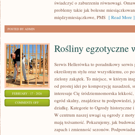
świadczyć o zaburzeniu równowagi. Omawi
problemy takie jak bolesne miesiączkowan
międzymiesiączkowe, PMS
[ Read More ]
POSTED BY ADMIN
Rośliny egzotyczne 
Serwis Hellerówka to poradnikowy serwi
określonym stylu oraz wszystkiemu, co p
zielony zakątek. To miejsce, w którym insp
od prostej idei po kompozycję nasadzeń, s
interesuje Cię śródziemnomorska lekkość, 
FEBRUARY - 17 - 2026
ogród skalny, znajdziesz tu podpowiedzi, j
ON
COMMENTS OFF
działkę. Kategorie to Ogrody historyczne i
ROŚLINY
W centrum naszej uwagi są ogrody z moty
EGZOTYCZNE
mają tożsamość. Pokazujemy, jak budować
W
zapach i zmienność sezonów. Podpowiadam
OGRODZIE