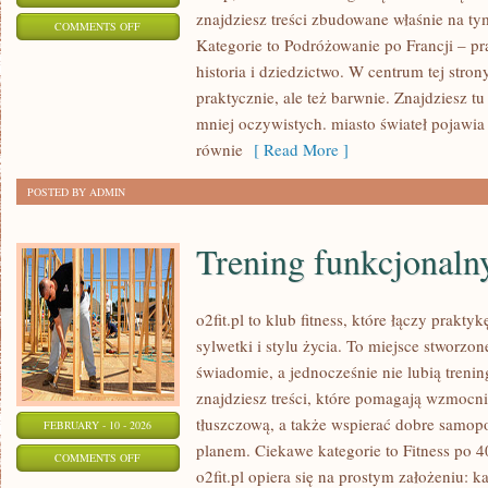
znajdziesz treści zbudowane właśnie na 
ON
COMMENTS OFF
Kategorie to Podróżowanie po Francji – pr
FRANCJA
historia i dziedzictwo. W centrum tej stron
Z
praktycznie, ale też barwnie. Znajdziesz t
DZIEĆMI
mniej oczywistych. miasto świateł pojawia 
równie
[ Read More ]
POSTED BY ADMIN
Trening funkcjonalny
o2fit.pl to klub fitness, które łączy prakty
sylwetki i stylu życia. To miejsce stworzon
świadomie, a jednocześnie nie lubią trenin
znajdziesz treści, które pomagają wzmocn
tłuszczową, a także wspierać dobre samopo
FEBRUARY - 10 - 2026
planem. Ciekawe kategorie to Fitness po 40
ON
COMMENTS OFF
o2fit.pl opiera się na prostym założeniu: k
TRENING