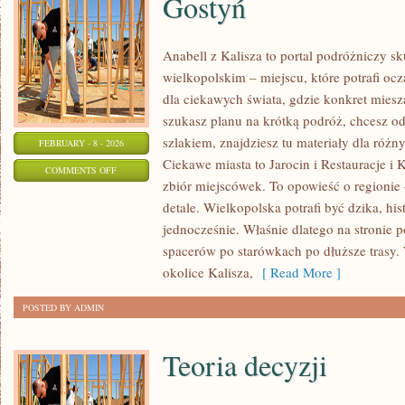
Gostyń
Anabell z Kalisza to portal podróżniczy s
wielkopolskim – miejscu, które potrafi oc
dla ciekawych świata, gdzie konkret miesza
szukasz planu na krótką podróż, chcesz o
szlakiem, znajdziesz tu materiały dla róż
FEBRUARY - 8 - 2026
Ciekawe miasta to Jarocin i Restauracje i 
ON
COMMENTS OFF
zbiór miejscówek. To opowieść o regionie
GOSTYŃ
detale. Wielkopolska potrafi być dzika, hi
jednocześnie. Właśnie dlatego na stronie 
spacerów po starówkach po dłuższe trasy. 
okolice Kalisza,
[ Read More ]
POSTED BY ADMIN
Teoria decyzji