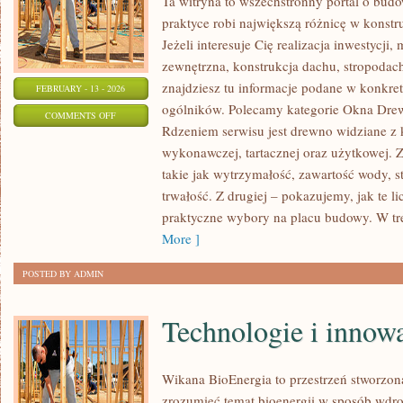
Ta witryna to wszechstronny portal o bud
praktyce robi największą różnicę w konst
Jeżeli interesuje Cię realizacja inwestycji,
zewnętrzna, konstrukcja dachu, stropodach 
znajdziesz tu informacje podane w konkre
FEBRUARY - 13 - 2026
ogólników. Polecamy kategorie Okna Drew
ON
COMMENTS OFF
Rdzeniem serwisu jest drewno widziane z 
EKOLOGIA
wykonawczej, tartacznej oraz użytkowej. 
I
takie jak wytrzymałość, zawartość wody, s
ZRÓWNOWAŻONY
trwałość. Z drugiej – pokazujemy, jak te li
ROZWÓJ
praktyczne wybory na placu budowy. W tre
More ]
POSTED BY ADMIN
Technologie i innow
Wikana BioEnergia to przestrzeń stworzona
zrozumieć temat bioenergii w sposób wdro