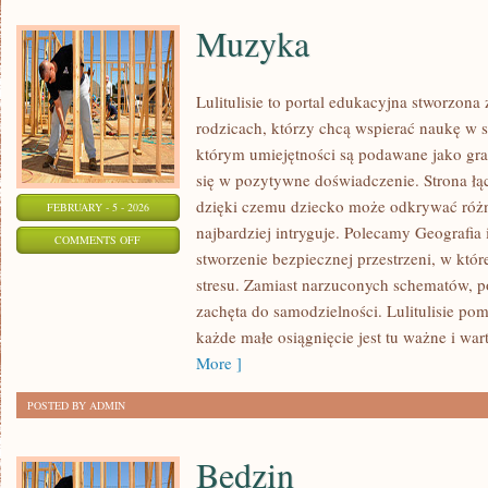
Muzyka
Lulitulisie to portal edukacyjna stworzona
rodzicach, którzy chcą wspierać naukę w 
którym umiejętności są podawane jako gra,
się w pozytywne doświadczenie. Strona łą
dzięki czemu dziecko może odkrywać różne
FEBRUARY - 5 - 2026
najbardziej intryguje. Polecamy Geografia 
ON
COMMENTS OFF
stworzenie bezpiecznej przestrzeni, w któ
MUZYKA
stresu. Zamiast narzuconych schematów, p
zachęta do samodzielności. Lulitulisie po
każde małe osiągnięcie jest tu ważne i war
More ]
POSTED BY ADMIN
Będzin