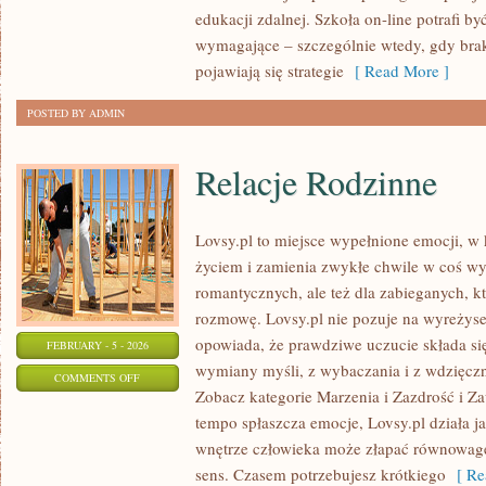
I
edukacji zdalnej. Szkoła on-line potrafi by
DORADZTWO
wymagające – szczególnie wtedy, gdy brak
ZAWODOWE
pojawiają się strategie
[ Read More ]
POSTED BY ADMIN
Relacje Rodzinne
Lovsy.pl to miejsce wypełnione emocji, w 
życiem i zamienia zwykłe chwile w coś wy
romantycznych, ale też dla zabieganych, k
rozmowę. Lovsy.pl nie pozuje na wyreżyse
opowiada, że prawdziwe uczucie składa si
FEBRUARY - 5 - 2026
wymiany myśli, z wybaczania i z wdzięczn
ON
COMMENTS OFF
Zobacz kategorie Marzenia i Zazdrość i Z
RELACJE
tempo spłaszcza emocje, Lovsy.pl działa ja
RODZINNE
wnętrze człowieka może złapać równowagę
sens. Czasem potrzebujesz krótkiego
[ Re