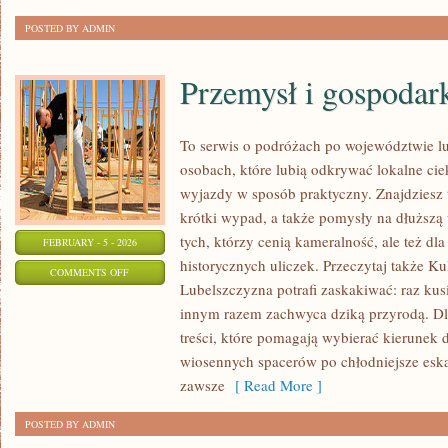
POSTED BY ADMIN
Przemysł i gospodar
To serwis o podróżach po województwie lu
osobach, które lubią odkrywać lokalne cie
wyjazdy w sposób praktyczny. Znajdziesz tu
krótki wypad, a także pomysły na dłuższą
tych, którzy cenią kameralność, ale też dl
FEBRUARY - 5 - 2026
historycznych uliczek. Przeczytaj także Kult
ON
COMMENTS OFF
Lubelszczyzna potrafi zaskakiwać: raz kus
PRZEMYSŁ
innym razem zachwyca dziką przyrodą. Dla
I
treści, które pomagają wybierać kierunek d
GOSPODARKA
wiosennych spacerów po chłodniejsze esk
zawsze
[ Read More ]
POSTED BY ADMIN