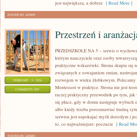
jest największa, a dobrze
[ Read More ]
POSTED BY ADMIN
Przestrzeń i aranżacj
PRZEDSZKOLE NA 5 – serwis o wychowan
którym nauczyciele oraz osoby towarzyszą
praktyczne wskazówki. Strona skupia się
związanych z oswajaniem zmian, nastrojam
rozwojem w wieku żłobkowym. Polecamy Ins
FEBRUARY - 9 - 2026
Montessori w praktyce. Strona nie jest te
ON
COMMENTS OFF
raczej praktyczny przewodnik po tym, jak 
PRZESTRZEŃ
się płacz, gdy w domu następuje wybuch 
I
albo kiedy trzeba porozmawiać trudną sytu
ARANŻACJA
serwisu jest uspokajać myśli dorosłym i 
SAL
to, co najważniejsze: poczucie
[ Read Mor
POSTED BY ADMIN