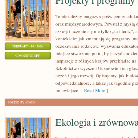
To niezależny magazyn poświęcony eduka
oraz międzynarodowym. Powstał z myślą o
szkołę i uczenie się nie tylko „tu i teraz”
kontekście: jak zmieniają się programy, m
oczekiwania rodziców, wyzwania edukator
FEBRUARY - 14 - 2026
miejsce stworzone po to, by łączyć codzien
ON
COMMENTS OFF
inspiracje z różnych krajów przekładać na
PROJEKTY
Szkolnictwo wyższe i Uczniowie i ich głos
I
uczeń i jego rozwój. Opisujemy, jak budow
PROGRAMY
odpowiedzialność, a także jak łagodnie pr
EDUKACYJNE
pojawiające
[ Read More ]
POSTED BY ADMIN
Ekologia i zrównow