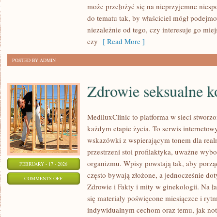
może przełożyć się na nieprzyjemne nies
IKONY
do tematu tak, by właściciel mógł podejm
niezależnie od tego, czy interesuje go mi
czy
[ Read More ]
POSTED BY ADMIN
Zdrowie seksualne k
MediluxClinic to platforma w sieci stworz
każdym etapie życia. To serwis internetow
wskazówki z wspierającym tonem dla realn
przestrzeni stoi profilaktyka, uważne wy
organizmu. Wpisy powstają tak, aby porzą
FEBRUARY - 17 - 2026
często bywają złożone, a jednocześnie dot
ON
COMMENTS OFF
Zdrowie i Fakty i mity w ginekologii. Na 
ZDROWIE
się materiały poświęcone miesiączce i ry
SEKSUALNE
indywidualnym cechom oraz temu, jak not
KOBIETY