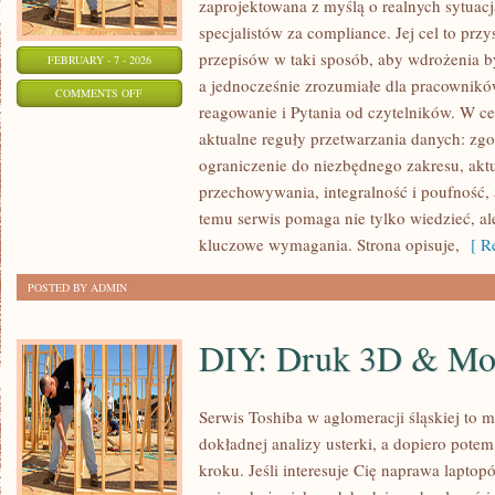
zaprojektowana z myślą o realnych sytuacj
specjalistów za compliance. Jej cel to przys
przepisów w taki sposób, aby wdrożenia b
FEBRUARY - 7 - 2026
a jednocześnie zrozumiałe dla pracownikó
ON
COMMENTS OFF
reagowanie i Pytania od czytelników. W ce
SZTUCZNA
aktualne reguły przetwarzania danych: zg
INTELIGENCJA
ograniczenie do niezbędnego zakresu, akt
I
przechowywania, integralność i poufność, a
ETYKA
temu serwis pomaga nie tylko wiedzieć, al
kluczowe wymagania. Strona opisuje,
[ Re
POSTED BY ADMIN
DIY: Druk 3D & Mo
Serwis Toshiba w aglomeracji śląskiej to
dokładnej analizy usterki, a dopiero pot
kroku. Jeśli interesuje Cię naprawa lapto