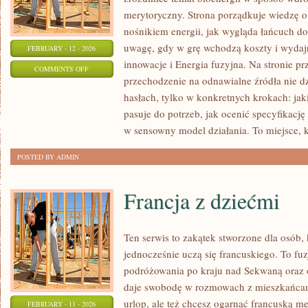
merytoryczny. Strona porządkuje wiedzę o
nośnikiem energii, jak wygląda łańcuch do
uwagę, gdy w grę wchodzą koszty i wydajn
FEBRUARY - 12 - 2026
innowacje i Energia fuzyjna. Na stronie prz
ON
COMMENTS OFF
przechodzenie na odnawialne źródła nie dz
TECHNOLOGIE
hasłach, tylko w konkretnych krokach: jak
I
pasuje do potrzeb, jak ocenić specyfikację 
INNOWACJE
w sensowny model działania. To miejsce, k
POSTED BY ADMIN
Francja z dziećmi
Ten serwis to zakątek stworzone dla osób, 
jednocześnie uczą się francuskiego. To fu
podróżowania po kraju nad Sekwaną oraz 
daje swobodę w rozmowach z mieszkańcami.
urlop, ale też chcesz ogarnąć francuską me
FEBRUARY - 11 - 2026