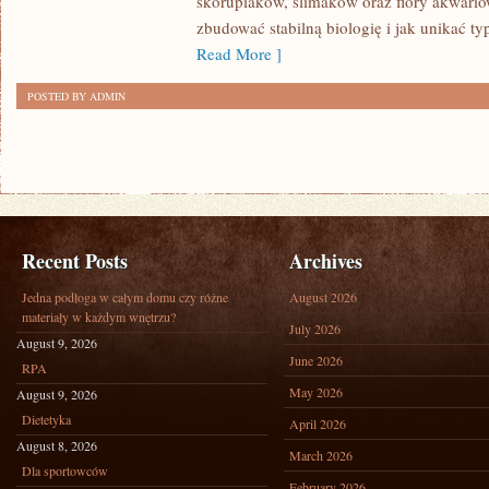
skorupiaków, ślimaków oraz flory akwario
zbudować stabilną biologię i jak unikać t
Read More ]
POSTED BY ADMIN
Recent Posts
Archives
Jedna podłoga w całym domu czy różne
August 2026
materiały w każdym wnętrzu?
July 2026
August 9, 2026
June 2026
RPA
May 2026
August 9, 2026
Dietetyka
April 2026
August 8, 2026
March 2026
Dla sportowców
February 2026