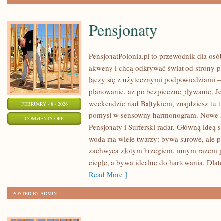
Pensjonaty
PensjonatPolonia.pl to przewodnik dla osó
akweny i chcą odkrywać świat od strony pl
łączy się z użytecznymi podpowiedziami –
planowanie, aż po bezpieczne pływanie. J
weekendzie nad Bałtykiem, znajdziesz tu t
FEBRUARY - 8 - 2026
pomysł w sensowny harmonogram. Nowe kat
ON
COMMENTS OFF
Pensjonaty i Surferski radar. Główną ideą s
PENSJONATY
woda ma wiele twarzy: bywa surowe, ale po
zachwyca złotym brzegiem, innym razem
ciepłe, a bywa idealne do hartowania. Dla
Read More ]
POSTED BY ADMIN