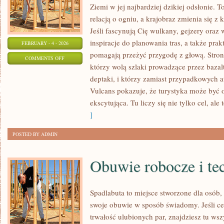
Ziemi w jej najbardziej dzikiej odsłonie. T
relacją o ogniu, a krajobraz zmienia się 
Jeśli fascynują Cię wulkany, gejzery oraz 
inspiracje do planowania tras, a także pra
FEBRUARY - 4 - 2026
pomagają przeżyć przygodę z głową. Strona
ON
COMMENTS OFF
którzy wolą szlaki prowadzące przez baza
KLIFY
deptaki, i którzy zamiast przypadkowych a
I
Vulcans pokazuje, że turystyka może być 
WYBRZEŻA
ekscytująca. Tu liczy się nie tylko cel, ale
]
POSTED BY ADMIN
Obuwie robocze i te
Spadlabuta to miejsce stworzone dla osób,
swoje obuwie w sposób świadomy. Jeśli ce
trwałość ulubionych par, znajdziesz tu ws