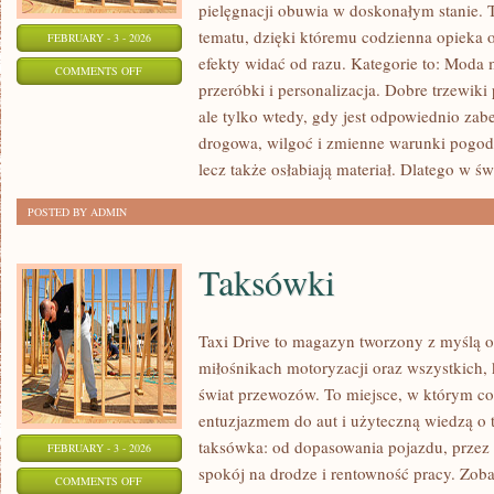
pielęgnacji obuwia w doskonałym stanie. 
tematu, dzięki któremu codzienna opieka o 
FEBRUARY - 3 - 2026
efekty widać od razu. Kategorie to: Moda
ON
COMMENTS OFF
przeróbki i personalizacja. Dobre trzewiki
OBUWIE
ale tylko wtedy, gdy jest odpowiednio zabe
ROBOCZE
drogowa, wilgoć i zmienne warunki pogodo
I
lecz także osłabiają materiał. Dlatego w św
TECHNICZNE
POSTED BY ADMIN
Taksówki
Taxi Drive to magazyn tworzony z myślą o
miłośnikach motoryzacji oraz wszystkich, 
świat przewozów. To miejsce, w którym co
entuzjazmem do aut i użyteczną wiedzą o 
taksówka: od dopasowania pojazdu, przez 
FEBRUARY - 3 - 2026
spokój na drodze i rentowność pracy. Zob
ON
COMMENTS OFF