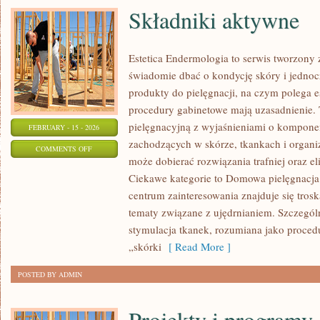
Składniki aktywne
Estetica Endermologia to serwis tworzony 
świadomie dbać o kondycję skóry i jednocz
produkty do pielęgnacji, na czym polega e
procedury gabinetowe mają uzasadnienie. 
pielęgnacyjną z wyjaśnieniami o kompon
FEBRUARY - 15 - 2026
zachodzących w skórze, tkankach i organi
ON
COMMENTS OFF
może dobierać rozwiązania trafniej oraz el
SKŁADNIKI
Ciekawe kategorie to Domowa pielęgnacja
AKTYWNE
centrum zainteresowania znajduje się troska
tematy związane z ujędrnianiem. Szczegó
stymulacja tkanek, rozumiana jako proced
„skórki
[ Read More ]
POSTED BY ADMIN
Projekty i programy