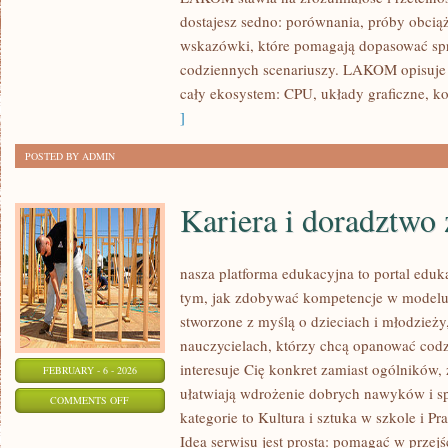
LAPTOPY
dostajesz sedno: porównania, próby obciąż
I
wskazówki, które pomagają dopasować sprz
ULTRABOOKI
codziennych scenariuszy. LAKOM opisuje d
cały ekosystem: CPU, układy graficzne, k
]
POSTED BY ADMIN
Kariera i doradztw
nasza platforma edukacyjna to portal eduk
tym, jak zdobywać kompetencje w modelu 
stworzone z myślą o dzieciach i młodzieży
nauczycielach, którzy chcą opanować codzi
interesuje Cię konkret zamiast ogólników, z
FEBRUARY - 6 - 2026
ułatwiają wdrożenie dobrych nawyków i 
ON
COMMENTS OFF
kategorie to Kultura i sztuka w szkole i P
KARIERA
Idea serwisu jest prosta: pomagać w przej