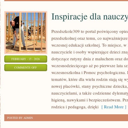
Inspiracje dla nauczy
Przedszkole309 to portal poświęcony opie
przedszkolnej oraz temu, co najważniejsze
wczesnej edukacji szkolnej. To miejsce, w
nauczyciele i osoby wspierające dzieci zn
dotyczące rutyny dnia z maluchem oraz d
FEBRUARY - 15 - 2026
wczesnodziecięcego aż po pierwsze lata s
ON
COMMENTS OFF
wczesnoszkolna i Pomoc psychologiczna. I
INSPIRACJE
tematów, które dla wielu rodzin stają się
DLA
nowej placówki, stany psychiczne dziecka
NAUCZYCIELI
nauczycielami, a także codzienne dylematy
higieną, nawykami i bezpieczeństwem. Pr
rodzica i pedagoga, dzięki
[ Read More ]
POSTED BY ADMIN