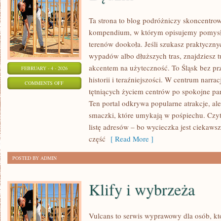
Ta strona to blog podróżniczy skoncentrow
kompendium, w którym opisujemy pomysły
terenów dookoła. Jeśli szukasz praktyczny
wypadów albo dłuższych tras, znajdziesz tu
akcentem na użyteczność. To Śląsk bez prz
FEBRUARY - 4 - 2026
historii i teraźniejszości. W centrum narra
ON
COMMENTS OFF
tętniących życiem centrów po spokojne park
BĘDZIN
Ten portal odkrywa popularne atrakcje, al
smaczki, które umykają w pośpiechu. Czytel
listę adresów – bo wycieczka jest ciekaws
część
[ Read More ]
POSTED BY ADMIN
Klify i wybrzeża
Vulcans to serwis wyprawowy dla osób, kt