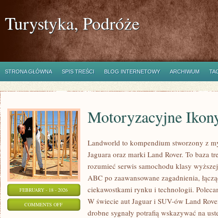
Turystyka, Podróże
STRONA GŁÓWNA
SPIS TREŚCI
BLOG INTERNETOWY
ARCHIWUM
TA
Motoryzacyjne Ikon
Landworld to kompendium stworzony z my
Jaguara oraz marki Land Rover. To baza treś
rozumieć serwis samochodu klasy wyższej.
ABC po zaawansowane zagadnienia, łącząc
ciekawostkami rynku i technologii. Polecam
FEBRUARY - 18 - 2026
W świecie aut Jaguar i SUV-ów Land Rover
ON
COMMENTS OFF
drobne sygnały potrafią wskazywać na ust
MOTORYZACYJNE