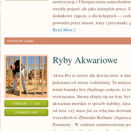
motoryzacja i Ubezpieczenia samochodowe.
TAKSÓWKI
zwykły pojazd, ale jako narzędzie pracy. 
dodatkowe zajęcie, a dla kolejnych — cod
prowadzi przez miasto, trasy i przystanki,
Read More ]
POSTED BY ADMIN
Ryby Akwariowe
Akwa-Pro to serwis dla akwarystów, w któ
pokazana od strony codziennej. To miejsce
temat baniaka bez zbędnego zadęcia, za to
rozwiązania. Strona skupia się na tym, by
akwarium morskie w sposób stabilny, niezal
FEBRUARY - 2 - 2026
od zera, czy masz już za sobą lata doświa
ON
COMMENTS OFF
wszystkich to Zbiorniki Roślinne (Aquasc
RYBY
Parametry . W centrum zainteresowania jes
AKWARIOWE