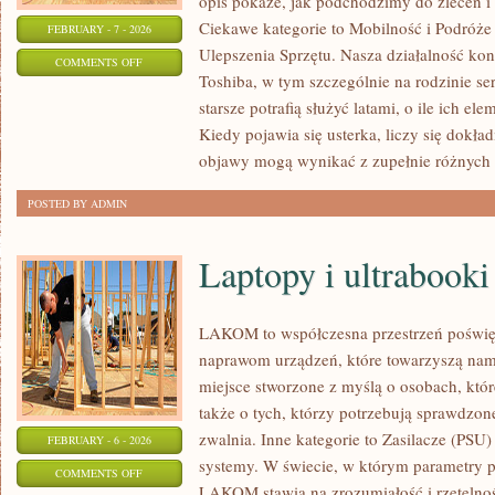
opis pokaże, jak podchodzimy do zleceń i
Ciekawe kategorie to Mobilność i Podróże
FEBRUARY - 7 - 2026
Ulepszenia Sprzętu. Nasza działalność kon
ON
COMMENTS OFF
Toshiba, w tym szczególnie na rodzinie ser
DIY:
starsze potrafią służyć latami, o ile ich e
DRUK
Kiedy pojawia się usterka, liczy się dokł
3D
objawy mogą wynikać z zupełnie różnych
&
MODDING
POSTED BY ADMIN
Laptopy i ultrabooki
LAKOM to współczesna przestrzeń poświ
naprawom urządzeń, które towarzyszą nam
miejsce stworzone z myślą o osobach, któ
także o tych, którzy potrzebują sprawdzo
zwalnia. Inne kategorie to Zasilacze (PSU)
FEBRUARY - 6 - 2026
systemy. W świecie, w którym parametry p
ON
COMMENTS OFF
LAKOM stawia na zrozumiałość i rzetelno