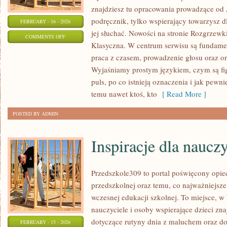
znajdziesz tu opracowania prowadzące od 
podręcznik, tylko wspierający towarzysz d
FEBRUARY - 16 - 2026
jej słuchać. Nowości na stronie Rozgrzew
ON
COMMENTS OFF
Klasyczna. W centrum serwisu są fundame
MUZYKA
praca z czasem, prowadzenie głosu oraz orie
KLASYCZNA
Wyjaśniamy prostym językiem, czym są fig
puls, po co istnieją oznaczenia i jak pewni
temu nawet ktoś, kto
[ Read More ]
POSTED BY ADMIN
Inspiracje dla nauczy
Przedszkole309 to portal poświęcony opie
przedszkolnej oraz temu, co najważniejsze
wczesnej edukacji szkolnej. To miejsce, w
nauczyciele i osoby wspierające dzieci zn
dotyczące rutyny dnia z maluchem oraz d
FEBRUARY - 15 - 2026