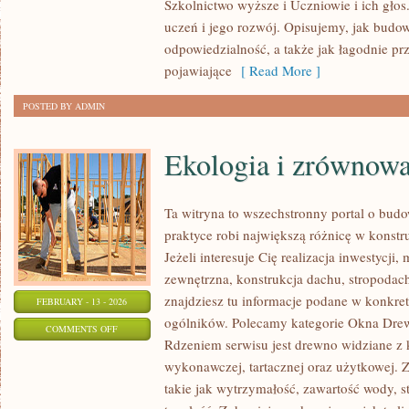
Szkolnictwo wyższe i Uczniowie i ich głos
I
uczeń i jego rozwój. Opisujemy, jak budow
PROGRAMY
odpowiedzialność, a także jak łagodnie pr
EDUKACYJNE
pojawiające
[ Read More ]
POSTED BY ADMIN
Ekologia i zrównow
Ta witryna to wszechstronny portal o bud
praktyce robi największą różnicę w konst
Jeżeli interesuje Cię realizacja inwestycji,
zewnętrzna, konstrukcja dachu, stropodach 
znajdziesz tu informacje podane w konkre
FEBRUARY - 13 - 2026
ogólników. Polecamy kategorie Okna Drew
ON
COMMENTS OFF
Rdzeniem serwisu jest drewno widziane z 
EKOLOGIA
wykonawczej, tartacznej oraz użytkowej. 
I
takie jak wytrzymałość, zawartość wody, s
ZRÓWNOWAŻONY