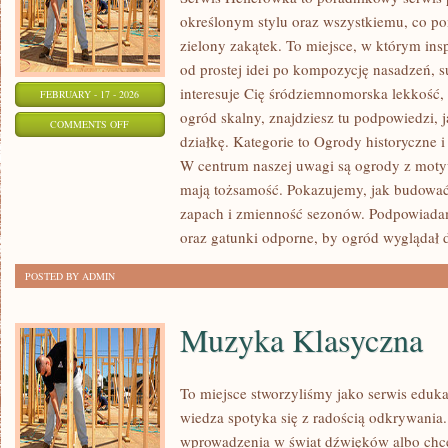
określonym stylu oraz wszystkiemu, co p
zielony zakątek. To miejsce, w którym insp
od prostej idei po kompozycję nasadzeń, s
interesuje Cię śródziemnomorska lekkość, 
FEBRUARY - 17 - 2026
ogród skalny, znajdziesz tu podpowiedzi, j
ON
COMMENTS OFF
działkę. Kategorie to Ogrody historyczne i
ROŚLINY
W centrum naszej uwagi są ogrody z moty
EGZOTYCZNE
mają tożsamość. Pokazujemy, jak budować
W
zapach i zmienność sezonów. Podpowiadam
OGRODZIE
oraz gatunki odporne, by ogród wyglądał 
POSTED BY ADMIN
Muzyka Klasyczna
To miejsce stworzyliśmy jako serwis eduk
wiedza spotyka się z radością odkrywania.
wprowadzenia w świat dźwięków albo chc