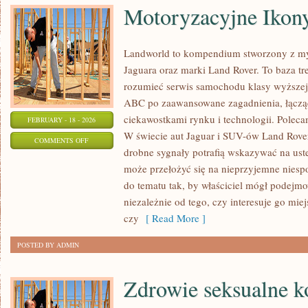
Motoryzacyjne Ikon
Landworld to kompendium stworzony z my
Jaguara oraz marki Land Rover. To baza treś
rozumieć serwis samochodu klasy wyższej.
ABC po zaawansowane zagadnienia, łącząc
ciekawostkami rynku i technologii. Polecam
FEBRUARY - 18 - 2026
W świecie aut Jaguar i SUV-ów Land Rover
ON
COMMENTS OFF
drobne sygnały potrafią wskazywać na ust
MOTORYZACYJNE
może przełożyć się na nieprzyjemne nies
IKONY
do tematu tak, by właściciel mógł podejm
niezależnie od tego, czy interesuje go mi
czy
[ Read More ]
POSTED BY ADMIN
Zdrowie seksualne k