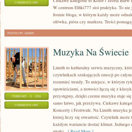
Ciekawe kategorie to Kolor i Teoria Barw i 
ON
COMMENTS OFF
W centrum Elfiki777 stoi praktyka. To nie j
PODSTAWY
formie bloga, w którym każdy może odna
RYSUNKU
ołówka, pióra czy markera. Treści pomaga
POSTED BY ADMIN
Muzyka Na Świecie
Limith to kulturalny serwis muzyczny, któ
czytelnikach szukających emocji po całym d
rozumieć trendy. To miejsce, w którym ryt
opowieściami, a nowości łączą się z klasy
przystępny, dzięki czemu muzyka staje się t
FEBRUARY - 21 - 2026
samo łatwo, jak przeżywa. Ciekawe kategor
ON
COMMENTS OFF
Koncerty i Festiwale. Na Limith muzyka je
MUZYKA
której liczy się otwartość. Czytelnik może t
NA
każdym wariancie dostać klimat. Jednego 
ŚWIECIE
plotki,
[ Read More ]