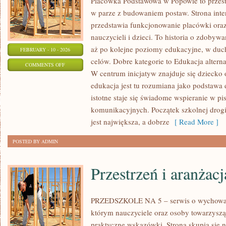
Placówka Podstawowa w Popowie to przest
w parze z budowaniem postaw. Strona int
przedstawia funkcjonowanie placówki oraz
nauczycieli i dzieci. To historia o zdobyw
aż po kolejne poziomy edukacyjne, w duch
FEBRUARY - 10 - 2026
celów. Dobre kategorie to Edukacja altern
ON
COMMENTS OFF
W centrum inicjatyw znajduje się dziecko
WYZWANIA
edukacja jest tu rozumiana jako podstawa 
NAUCZYCIELI
istotne staje się świadome wspieranie w p
komunikacyjnych. Początek szkolnej drogi
jest największa, a dobrze
[ Read More ]
POSTED BY ADMIN
Przestrzeń i aranżacj
PRZEDSZKOLE NA 5 – serwis o wychowan
którym nauczyciele oraz osoby towarzyszą
praktyczne wskazówki. Strona skupia się