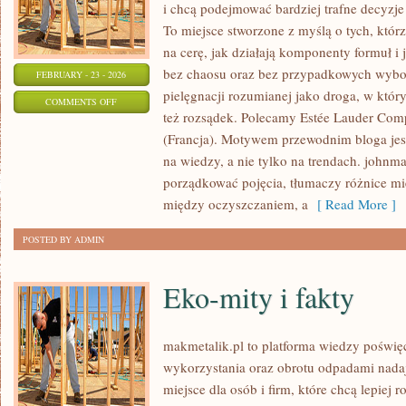
i chcą podejmować bardziej trafne decyzj
To miejsce stworzone z myślą o tych, którz
na cerę, jak działają komponenty formuł i
bez chaosu oraz bez przypadkowych wybor
FEBRUARY - 23 - 2026
pielęgnacji rozumianej jako droga, w któr
ON
COMMENTS OFF
też rozsądek. Polecamy Estée Lauder Com
COTY
(Francja). Motywem przewodnim bloga jest
INC.
na wiedzy, a nie tylko na trendach. johnm
(USA)
porządkować pojęcia, tłumaczy różnice m
między oczyszczaniem, a
[ Read More ]
POSTED BY ADMIN
Eko-mity i fakty
makmetalik.pl to platforma wiedzy poświ
wykorzystania oraz obrotu odpadami nada
miejsce dla osób i firm, które chcą lepiej 