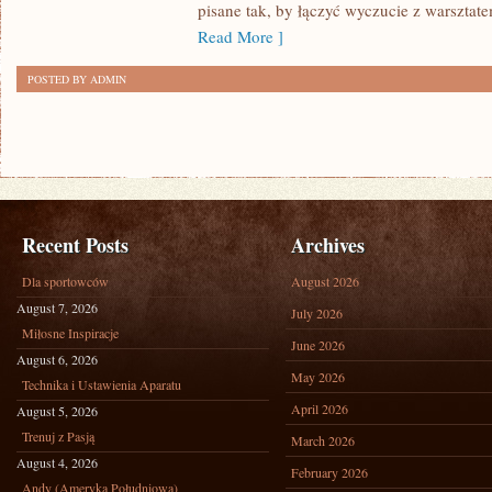
pisane tak, by łączyć wyczucie z warsztat
Read More ]
POSTED BY ADMIN
Recent Posts
Archives
Dla sportowców
August 2026
August 7, 2026
July 2026
Miłosne Inspiracje
June 2026
August 6, 2026
May 2026
Technika i Ustawienia Aparatu
April 2026
August 5, 2026
Trenuj z Pasją
March 2026
August 4, 2026
February 2026
Andy (Ameryka Południowa)