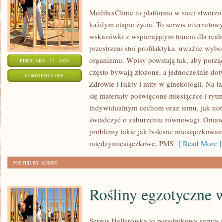
MediluxClinic to platforma w sieci stworz
każdym etapie życia. To serwis internetow
wskazówki z wspierającym tonem dla realn
przestrzeni stoi profilaktyka, uważne wy
organizmu. Wpisy powstają tak, aby porzą
FEBRUARY - 17 - 2026
często bywają złożone, a jednocześnie dot
ON
COMMENTS OFF
Zdrowie i Fakty i mity w ginekologii. Na 
ZDROWIE
się materiały poświęcone miesiączce i ry
SEKSUALNE
indywidualnym cechom oraz temu, jak not
KOBIETY
świadczyć o zaburzeniu równowagi. Omawi
problemy takie jak bolesne miesiączkowan
międzymiesiączkowe, PMS
[ Read More ]
POSTED BY ADMIN
Rośliny egzotyczne 
Serwis Hellerówka to poradnikowy serwi