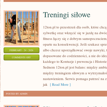
Treningi siłowe
12ton.pl to przestrzeń dla osób, które chc
sylwetkę oraz wkręcić się w jazdę na dwó
fitness łączy się z dobrym samopoczuciem,
oparte na konsekwencji. Jeśli szukasz sp
albo chcesz uporządkować swoje nawyki, t
FEBRUARY - 24 - 2026
dopasowane do codzienności, a nie do idea
ON
COMMENTS OFF
każdego to Kontuzje i prewencja i Histori
TRENINGI
Sednem 12ton.pl jest balans: między ambic
SIŁOWE
między treningiem siłowym a wytrzymałoś
nastawieniem. Serwis pomaga patrzeć na z
jak
[ Read More ]
POSTED BY ADMIN