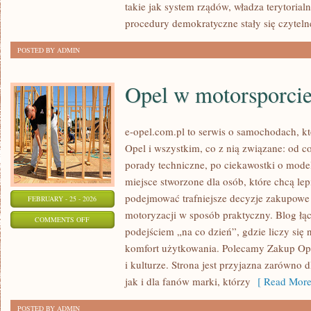
takie jak system rządów, władza terytorial
procedury demokratyczne stały się czyteln
POSTED BY ADMIN
Opel w motorsporci
e-opel.com.pl to serwis o samochodach, kt
Opel i wszystkim, co z nią związane: od co
porady techniczne, po ciekawostki o model
miejsce stworzone dla osób, które chcą lep
podejmować trafniejsze decyzje zakupowe 
FEBRUARY - 25 - 2026
motoryzacji w sposób praktyczny. Blog ł
ON
COMMENTS OFF
podejściem „na co dzień”, gdzie liczy się ni
OPEL
komfort użytkowania. Polecamy Zakup Opl
W
i kulturze. Strona jest przyjazna zarówno 
MOTORSPORCIE
jak i dla fanów marki, którzy
[ Read More
POSTED BY ADMIN