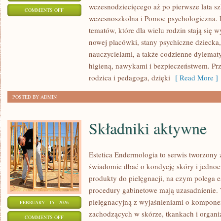
wczesnodziecięcego aż po pierwsze lata s
ON
COMMENTS OFF
wczesnoszkolna i Pomoc psychologiczna. I
INSPIRACJE
tematów, które dla wielu rodzin stają się
DLA
nowej placówki, stany psychiczne dziecka
NAUCZYCIELI
nauczycielami, a także codzienne dylematy
higieną, nawykami i bezpieczeństwem. Pr
rodzica i pedagoga, dzięki
[ Read More ]
POSTED BY ADMIN
Składniki aktywne
Estetica Endermologia to serwis tworzony 
świadomie dbać o kondycję skóry i jednocz
produkty do pielęgnacji, na czym polega e
procedury gabinetowe mają uzasadnienie. 
pielęgnacyjną z wyjaśnieniami o kompon
FEBRUARY - 15 - 2026
zachodzących w skórze, tkankach i organi
ON
COMMENTS OFF