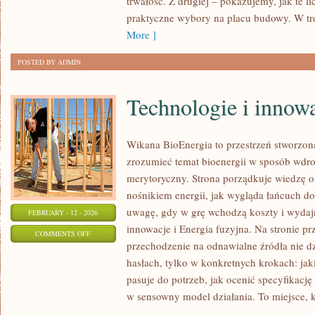
trwałość. Z drugiej – pokazujemy, jak te li
ROZWÓJ
praktyczne wybory na placu budowy. W tre
More ]
POSTED BY ADMIN
Technologie i innow
Wikana BioEnergia to przestrzeń stworzona
zrozumieć temat bioenergii w sposób wdro
merytoryczny. Strona porządkuje wiedzę o
nośnikiem energii, jak wygląda łańcuch do
uwagę, gdy w grę wchodzą koszty i wydajn
FEBRUARY - 12 - 2026
innowacje i Energia fuzyjna. Na stronie prz
ON
COMMENTS OFF
przechodzenie na odnawialne źródła nie dz
TECHNOLOGIE
hasłach, tylko w konkretnych krokach: jak
I
pasuje do potrzeb, jak ocenić specyfikację 
INNOWACJE
w sensowny model działania. To miejsce, k