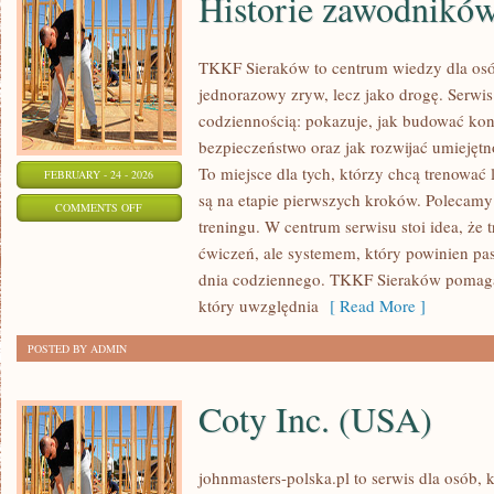
Historie zawodników
TKKF Sieraków to centrum wiedzy dla osób,
jednorazowy zryw, lecz jako drogę. Serwis
codziennością: pokazuje, jak budować kon
bezpieczeństwo oraz jak rozwijać umiejęt
To miejsce dla tych, którzy chcą trenować l
FEBRUARY - 24 - 2026
są na etapie pierwszych kroków. Polecamy 
ON
COMMENTS OFF
treningu. W centrum serwisu stoi idea, że t
HISTORIE
ćwiczeń, ale systemem, który powinien pa
ZAWODNIKÓW
dnia codziennego. TKKF Sieraków pomaga
I
który uwzględnia
[ Read More ]
TRENERÓW
POSTED BY ADMIN
Coty Inc. (USA)
johnmasters-polska.pl to serwis dla osób, 