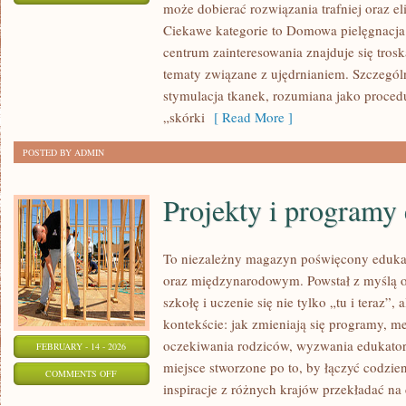
może dobierać rozwiązania trafniej oraz el
SKŁADNIKI
Ciekawe kategorie to Domowa pielęgnacja
AKTYWNE
centrum zainteresowania znajduje się troska
tematy związane z ujędrnianiem. Szczegó
stymulacja tkanek, rozumiana jako proced
„skórki
[ Read More ]
POSTED BY ADMIN
Projekty i programy
To niezależny magazyn poświęcony eduka
oraz międzynarodowym. Powstał z myślą o
szkołę i uczenie się nie tylko „tu i teraz”
kontekście: jak zmieniają się programy, m
oczekiwania rodziców, wyzwania edukator
FEBRUARY - 14 - 2026
miejsce stworzone po to, by łączyć codzien
ON
COMMENTS OFF
inspiracje z różnych krajów przekładać na
PROJEKTY