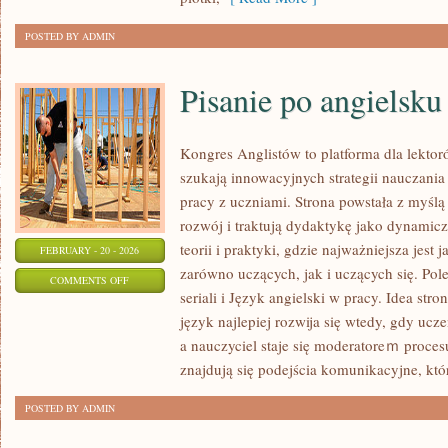
POSTED BY ADMIN
Pisanie po angielsku
Kongres Anglistów to platforma dla lektor
szukają innowacyjnych strategii nauczani
pracy z uczniami. Strona powstała z myślą 
rozwój i traktują dydaktykę jako dynamicz
teorii i praktyki, gdzie najważniejsza jest
FEBRUARY - 20 - 2026
zarówno uczących, jak i uczących się. Pol
ON
COMMENTS OFF
seriali i Język angielski w pracy. Idea str
PISANIE
język najlepiej rozwija się wtedy, gdy ucz
PO
a nauczyciel staje się moderatoreｍ proce
ANGIELSKU
znajdują się podejścia komunikacyjne, któr
POSTED BY ADMIN