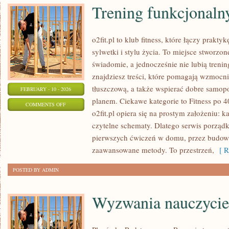
Trening funkcjonalny
o2fit.pl to klub fitness, które łączy prakty
sylwetki i stylu życia. To miejsce stworzon
świadomie, a jednocześnie nie lubią trenin
znajdziesz treści, które pomagają wzmocn
tłuszczową, a także wspierać dobre samopo
FEBRUARY - 10 - 2026
planem. Ciekawe kategorie to Fitness po 40
ON
COMMENTS OFF
o2fit.pl opiera się na prostym założeniu: k
TRENING
czytelne schematy. Dlatego serwis porząd
FUNKCJONALNY
pierwszych ćwiczeń w domu, przez budowa
I
zaawansowane metody. To przestrzeń,
[ R
MOBILITY
POSTED BY ADMIN
Wyzwania nauczycie