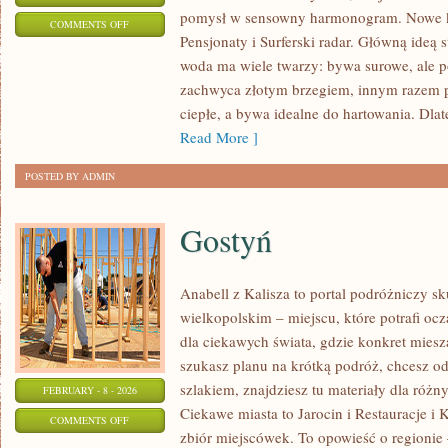
pomysł w sensowny harmonogram. Nowe kat
ON
COMMENTS OFF
Pensjonaty i Surferski radar. Główną ideą s
PENSJONATY
woda ma wiele twarzy: bywa surowe, ale po
zachwyca złotym brzegiem, innym razem
ciepłe, a bywa idealne do hartowania. Dla
Read More ]
POSTED BY ADMIN
Gostyń
Anabell z Kalisza to portal podróżniczy s
wielkopolskim – miejscu, które potrafi oc
dla ciekawych świata, gdzie konkret miesza
szukasz planu na krótką podróż, chcesz o
szlakiem, znajdziesz tu materiały dla róż
FEBRUARY - 8 - 2026
Ciekawe miasta to Jarocin i Restauracje i 
ON
COMMENTS OFF
zbiór miejscówek. To opowieść o regionie
GOSTYŃ