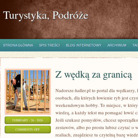
Turystyka, Podróże
STRONA GŁÓWNA
SPIS TREŚCI
BLOG INTERNETOWY
ARCHIWUM
TA
Z wędką za granicą
Nadorsze-haller.pl to portal dla wędkarzy,
osobach, dla których łowienie ryb jest czy
weekendowym hobby. To miejsce, w którym
wiedzą, a każdy tekst ma pomagać łowić czę
Jeśli szukasz pomysłów, chcesz uporządko
FEBRUARY - 26 - 2026
zestawów, albo po prostu lubisz czytać o 
ON
COMMENTS OFF
realiach, znajdziesz tu czytelną bazę wiedz
Z