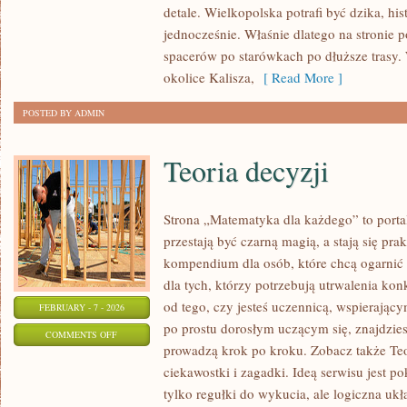
detale. Wielkopolska potrafi być dzika, hi
jednocześnie. Właśnie dlatego na stronie 
spacerów po starówkach po dłuższe trasy. 
okolice Kalisza,
[ Read More ]
POSTED BY ADMIN
Teoria decyzji
Strona „Matematyka dla każdego” to portal
przestają być czarną magią, a stają się pra
kompendium dla osób, które chcą ogarnić
dla tych, którzy potrzebują utrwalenia ko
od tego, czy jesteś uczennicą, wspierając
FEBRUARY - 7 - 2026
po prostu dorosłym uczącym się, znajdzie
ON
COMMENTS OFF
prowadzą krok po kroku. Zobacz także Teo
TEORIA
ciekawostki i zagadki. Ideą serwisu jest p
DECYZJI
tylko regułki do wykucia, ale logiczna ukł