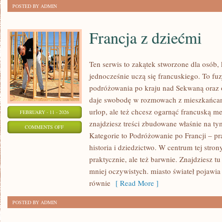
POSTED BY ADMIN
Francja z dziećmi
Ten serwis to zakątek stworzone dla osób, 
jednocześnie uczą się francuskiego. To fu
podróżowania po kraju nad Sekwaną oraz 
daje swobodę w rozmowach z mieszkańcami.
urlop, ale też chcesz ogarnąć francuską me
FEBRUARY - 11 - 2026
znajdziesz treści zbudowane właśnie na 
ON
COMMENTS OFF
Kategorie to Podróżowanie po Francji – pr
FRANCJA
historia i dziedzictwo. W centrum tej stron
Z
praktycznie, ale też barwnie. Znajdziesz t
DZIEĆMI
mniej oczywistych. miasto świateł pojawia 
równie
[ Read More ]
POSTED BY ADMIN