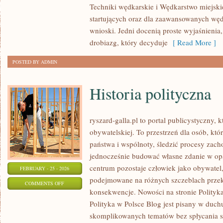
Techniki wędkarskie i Wędkarstwo miejskie
WĘDKĄ
startujących oraz dla zaawansowanych węd
ZA
wnioski. Jedni docenią proste wyjaśnienia
GRANICĄ
drobiazg, który decyduje
[ Read More ]
POSTED BY ADMIN
Historia polityczna
ryszard-galla.pl to portal publicystyczny, 
obywatelskiej. To przestrzeń dla osób, k
państwa i wspólnoty, śledzić procesy zach
jednocześnie budować własne zdanie w opa
centrum pozostaje człowiek jako obywatel, 
FEBRUARY - 25 - 2026
podejmowane na różnych szczeblach przekł
ON
COMMENTS OFF
konsekwencje. Nowości na stronie Polityka 
HISTORIA
Polityka w Polsce Blog jest pisany w duch
POLITYCZNA
skomplikowanych tematów bez spłycania se