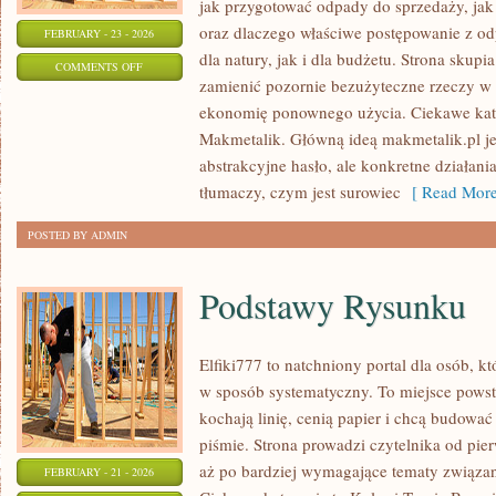
jak przygotować odpady do sprzedaży, jak 
oraz dlaczego właściwe postępowanie z o
FEBRUARY - 23 - 2026
dla natury, jak i dla budżetu. Strona skupia
ON
COMMENTS OFF
zamienić pozornie bezużyteczne rzeczy w 
EKO-
ekonomię ponownego użycia. Ciekawe katego
MITY
Makmetalik. Główną ideą makmetalik.pl jest
I
abstrakcyjne hasło, ale konkretne działani
FAKTY
tłumaczy, czym jest surowiec
[ Read More
POSTED BY ADMIN
Podstawy Rysunku
Elfiki777 to natchniony portal dla osób, kt
w sposób systematyczny. To miejsce powsta
kochają linię, cenią papier i chcą budować
piśmie. Strona prowadzi czytelnika od pie
aż po bardziej wymagające tematy związa
FEBRUARY - 21 - 2026