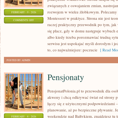
związanych z oswajaniem zmian, nastrojam
rozwojem w wieku żłobkowym. Polecamy Ins
FEBRUARY - 9 - 2026
Montessori w praktyce. Strona nie jest te
ON
COMMENTS OFF
raczej praktyczny przewodnik po tym, jak 
PRZESTRZEŃ
się płacz, gdy w domu następuje wybuch 
I
albo kiedy trzeba porozmawiać trudną sytu
ARANŻACJA
serwisu jest uspokajać myśli dorosłym i 
SAL
to, co najważniejsze: poczucie
[ Read Mor
POSTED BY ADMIN
Pensjonaty
PensjonatPolonia.pl to przewodnik dla osó
akweny i chcą odkrywać świat od strony pl
łączy się z użytecznymi podpowiedziami –
planowanie, aż po bezpieczne pływanie. J
weekendzie nad Bałtykiem, znajdziesz tu t
FEBRUARY - 8 - 2026