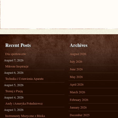
Recent Posts
Archives
Dla sportowców
August 2026
August 7, 2026
July 2026
Miłosne Inspiracje
June 2026
August 6, 2026
May 2026
Technika i Ustawienia Aparatu
April 2026
August 5, 2026
Trenuj z Pasją
March 2026
August 4, 2026
February 2026
Andy (Ameryka Południowa)
January 2026
August 3, 2026
December 2025
Instrumenty Muzyczne z Bliska