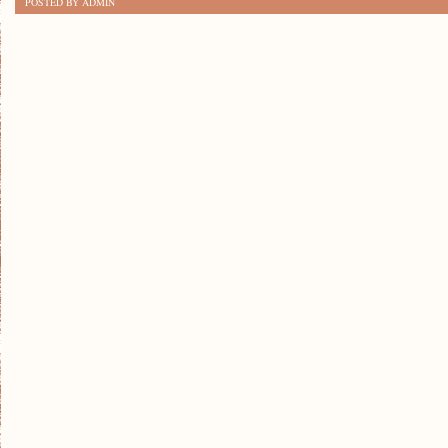
POSTED BY ADMIN
NIEZBĘDNYCH
RZECZY
NA
REJS
ŻEGLARSKI