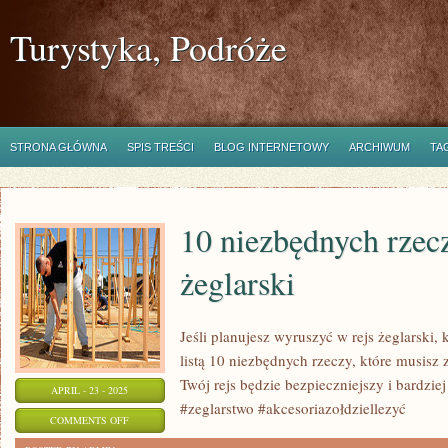
Turystyka, Podróże
STRONA GŁÓWNA
SPIS TREŚCI
BLOG INTERNETOWY
ARCHIWUM
TA
10 niezbędnych rzecz
żeglarski
Jeśli planujesz wyruszyć w rejs żeglarski, 
listą 10 niezbędnych rzeczy, które musisz 
Twój rejs będzie bezpieczniejszy i bardzi
APRIL - 23 - 2025
#zeglarstwo #akcesoriazołdziellezyć
ON
COMMENTS OFF
10