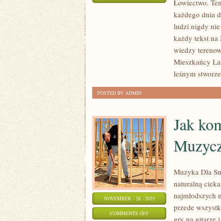
Łowiectwo. Ten
PORADY
każdego dnia d
I
ludzi nigdy ni
CIEKAWOSTKI
każdy tekst na
I
wiedzy terenow
BUSHCRAFT
Mieszkańcy Las
I
leśnym stworze
ŻYCIE
POSTED BY ADMIN
W
LESIE
Jak ko
Muzyczn
Muzyka Dla Smy
naturalną ciek
najmłodszych 
NOVEMBER - 28 - 2025
przede wszyst
ON
COMMENTS OFF
gry na gitarze