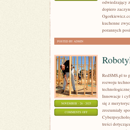
odwiedzający z
PRZEKĄSKI
dopiero zaczyn
I
Ogorkiewicz.co
KOLACJE
kuchenne zwycz
porannych posi
POSTED BY ADMIN
Roboty
RedSMS.pl to 
rozwoju techno
technologiczne
Innowacje i cy
się z merytory
NOVEMBER - 26 - 2025
zrozumiały spo
ON
COMMENTS OFF
Cyberpsycholo
ROBOTYKA
treści dotyczą
I