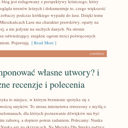
 blog jest redagowany z perspektywy leśniczego, który
ogląda terenów leśnych i dokumentuje to, czego większość
e zobaczy podczas krótkiego wypadu do lasu. Dzięki temu
 Mieszkańcach Lasu ma charakter prawdziwy, oparty na
ej, a nie jedynie na suchych danych. Na stronie
u odwiedzający znajdzie ogrom treści poświęconych
niom. Pojawiają
[ Read More ]
CONTINUE
mponować własne utwory? i
e recenzje i polecenia
ka to miejsce, w którym brzmienie spotyka się z
awością smyków. To strona internetowa stworzony z myślą o
melomanach, dla których poznawanie dźwięków ma być
kim zabawą, a dopiero potem zadaniem. Polecamy: Nauka
 i Nauka gry na skrzypcach. Na Muzyka Dla Smyka rodzice