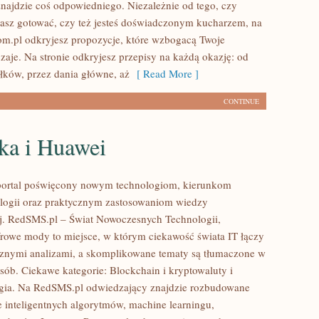
najdzie coś odpowiedniego. Niezależnie od tego, czy
asz gotować, czy też jesteś doświadczonym kucharzem, na
m.pl odkryjesz propozycje, które wzbogacą Twoje
aje. Na stronie odkryjesz przepisy na każdą okazję: od
łków, przez dania główne, aż
[ Read More ]
CONTINUE
ka i Huawei
portal poświęcony nowym technologiom, kierunkom
logii oraz praktycznym zastosowaniom wiedzy
j. RedSMS.pl – Świat Nowoczesnych Technologii,
frowe mody to miejsce, w którym ciekawość świata IT łączy
cznymi analizami, a skomplikowane tematy są tłumaczone w
sób. Ciekawe kategorie: Blockchain i kryptowaluty i
gia. Na RedSMS.pl odwiedzający znajdzie rozbudowane
ce inteligentnych algorytmów, machine learningu,