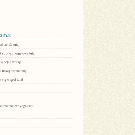
ama:
aj całość tutaj
stronę internetową tutaj
aj pełną wersję
 naszą stronę tutaj
się więcej tutaj
oneloveoneheartyoga.com