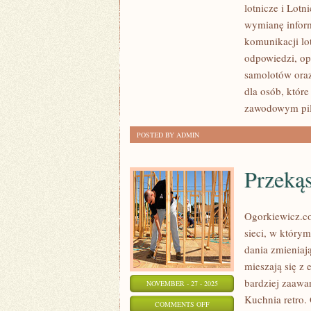
lotnicze i Lot
W
wymianę inform
LOTNICTWIE
komunikacji lo
I
odpowiedzi, op
HISTORIA
samolotów oraz
LOTNICTWA
dla osób, które
zawodowym pil
POSTED BY ADMIN
Przekąs
Ogorkiewicz.co
sieci, w którym
dania zmieniaj
mieszają się z 
bardziej zaawa
NOVEMBER - 27 - 2025
Kuchnia retro.
ON
COMMENTS OFF