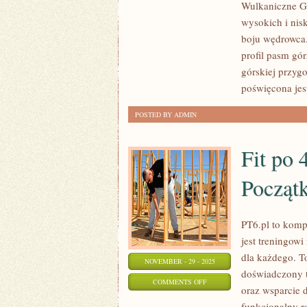
Wulkaniczne G
W
wysokich i nis
GÓRACH
boju wędrowca.
–
profil pasm gó
NARCIARSTWO
górskiej przyg
I
poświęcona jest
SKITURING
POSTED BY ADMIN
Fit po 
Począt
PT6.pl to komp
jest treningo
dla każdego. To
NOVEMBER - 29 - 2025
doświadczony t
ON
COMMENTS OFF
oraz wsparcie 
FIT
funkcjonalny ro