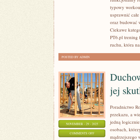
PO
typowy workout
40-
usprawnić całe
TCE
oraz budować 
I
Ciekawe katego
FITNESS
PT6.pl trening
DLA
ruchu, która na
POCZĄTKUJĄCYCH
POSTED BY ADMIN
Duchowo
jej skut
Poradnictwo Ro
przekazu, a wie
jedną logiczni
NOVEMBER - 29 - 2025
osobach, którz
ON
COMMENTS OFF
mądrzejszego w