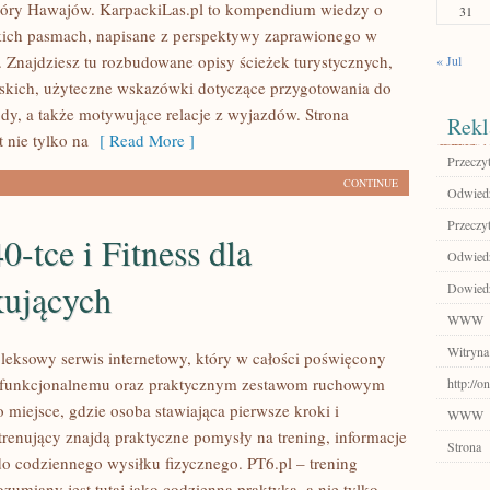
óry Hawajów. KarpackiLas.pl to kompendium wiedzy o
31
kich pasmach, napisane z perspektywy zaprawionego w
 Znajdziesz tu rozbudowane opisy ścieżek turystycznych,
« Jul
rskich, użyteczne wskazówki dotyczące przygotowania do
ody, a także motywujące relacje z wyjazdów. Strona
Rekl
 nie tylko na
[ Read More ]
Przeczyt
CONTINUE
Odwiedź 
Przeczyt
40-tce i Fitness dla
Odwiedź
kujących
Dowiedz 
WWW
Witryna
leksowy serwis internetowy, który w całości poświęcony
wi funkcjonalnemu oraz praktycznym zestawom ruchowym
http://
 miejsce, gdzie osoba stawiająca pierwsze kroki i
WWW
renujący znajdą praktyczne pomysły na trening, informacje
Strona
do codziennego wysiłku fizycznego. PT6.pl – trening
zumiany jest tutaj jako codzienna praktyka, a nie tylko