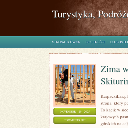
Turystyka, Podróż
STRONA GŁÓWNA
SPIS TREŚCI
BLOG INT
Zima w
Skituri
KarpackiLas.pl 
strona, który p
To kącik w sie
NOVEMBER - 29 - 2025
krajowych pasm
ON
COMMENTS OFF
górskich na cał
ZIMA