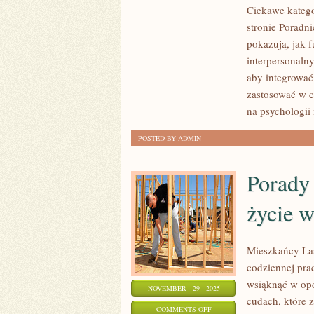
DUCHOWOŚĆ
Ciekawe katego
I
stronie Poradn
SENS
pokazują, jak 
ŻYCIA
interpersonaln
I
aby integrować
TRAUMA
zastosować w 
I
na psychologii
JEJ
POSTED BY ADMIN
SKUTKI
Porady 
życie w
Mieszkańcy Las
codziennej pra
wsiąknąć w opo
NOVEMBER - 29 - 2025
cudach, które 
ON
COMMENTS OFF