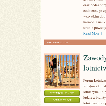
JAK
oraz pedagodzy
KOMPONOWAĆ
codziennego ży
WŁASNE
wszystkim dop
UTWORY?
harmonia nauki
I
stronie powsta
MUZYCZNE
Read More ]
RECENZJE
POSTED BY ADMIN
I
POLECENIA
Zawody 
lotnict
Forum Lotnicz
w całości tema
lotniczym. To p
NOVEMBER - 27 - 2025
ludzie z branż
ON
COMMENTS OFF
lotnictwa oraz
ZAWODY