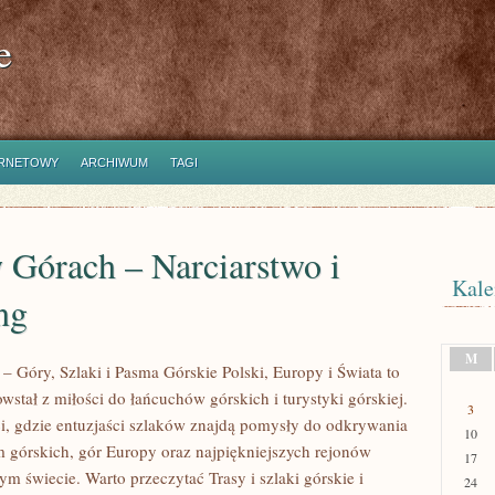
e
ERNETOWY
ARCHIWUM
TAGI
 Górach – Narciarstwo i
Kale
ng
M
– Góry, Szlaki i Pasma Górskie Polski, Europy i Świata to
owstał z miłości do łańcuchów górskich i turystyki górskiej.
3
ci, gdzie entuzjaści szlaków znajdą pomysły do odkrywania
10
 górskich, gór Europy oraz najpiękniejszych rejonów
17
ym świecie. Warto przeczytać Trasy i szlaki górskie i
24