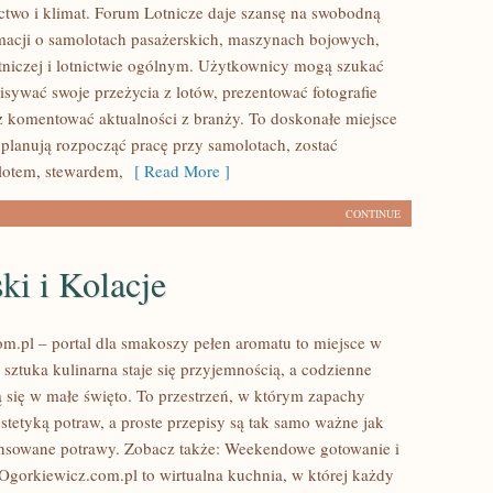
nictwo i klimat. Forum Lotnicze daje szansę na swobodną
acji o samolotach pasażerskich, maszynach bojowych,
tniczej i lotnictwie ogólnym. Użytkownicy mogą szukać
isywać swoje przeżycia z lotów, prezentować fotografie
 komentować aktualności z branży. To doskonałe miejsce
 planują rozpocząć pracę przy samolotach, zostać
otem, stewardem,
[ Read More ]
CONTINUE
ki i Kolacje
m.pl – portal dla smakoszy pełen aromatu to miejsce w
 sztuka kulinarna staje się przyjemnością, a codzienne
ą się w małe święto. To przestrzeń, w którym zapachy
estetyką potraw, a proste przepisy są tak samo ważne jak
nsowane potrawy. Zobacz także: Weekendowe gotowanie i
 Ogorkiewicz.com.pl to wirtualna kuchnia, w której każdy