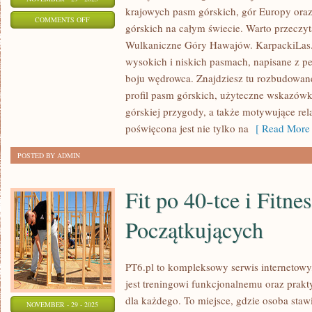
krajowych pasm górskich, gór Europy oraz
ON
COMMENTS OFF
górskich na całym świecie. Warto przeczyta
ZIMA
Wulkaniczne Góry Hawajów. KarpackiLas
W
wysokich i niskich pasmach, napisane z 
GÓRACH
boju wędrowca. Znajdziesz tu rozbudowane
–
profil pasm górskich, użyteczne wskazówk
NARCIARSTWO
górskiej przygody, a także motywujące rel
I
poświęcona jest nie tylko na
[ Read More 
SKITURING
POSTED BY ADMIN
Fit po 40-tce i Fitnes
Początkujących
PT6.pl to kompleksowy serwis internetowy
jest treningowi funkcjonalnemu oraz pr
dla każdego. To miejsce, gdzie osoba stawi
NOVEMBER - 29 - 2025