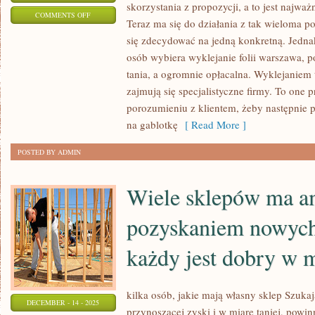
skorzystania z propozycji, a to jest najwa
ON
COMMENTS OFF
Teraz ma się do działania z tak wieloma po
WARSZAWA
się zdecydować na jedną konkretną. Jedna
TO
osób wybiera wyklejanie folii warszawa, p
MIEJSCE,
tania, a ogromnie opłacalna. Wyklejaniem 
W
zajmują się specjalistyczne firmy. To one
KTÓRYM
porozumieniu z klientem, żeby następnie pr
MOŻNA
na gablotkę
[ Read More ]
NADER
POSTED BY ADMIN
DUŻO
RZECZY
Wiele sklepów ma a
pozyskaniem nowych
każdy jest dobry w 
kilka osób, jakie mają własny sklep Szuka
DECEMBER - 14 - 2025
przynoszącej zyski i w miarę taniej, powin