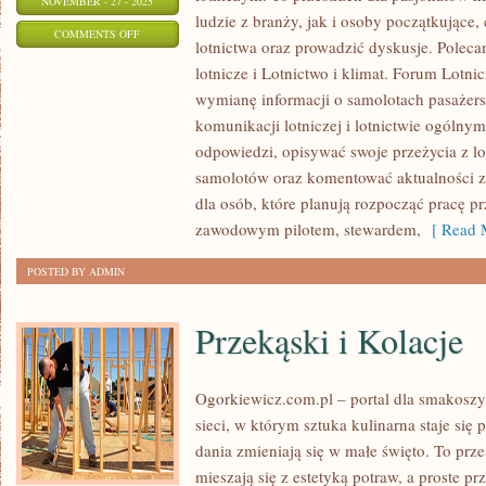
NOVEMBER - 27 - 2025
ludzie z branży, jak i osoby początkując
ON
COMMENTS OFF
lotnictwa oraz prowadzić dyskusje. Polec
ZAWODY
lotnicze i Lotnictwo i klimat. Forum Lotn
W
wymianę informacji o samolotach pasażer
LOTNICTWIE
komunikacji lotniczej i lotnictwie ogóln
I
odpowiedzi, opisywać swoje przeżycia z lo
HISTORIA
samolotów oraz komentować aktualności z
LOTNICTWA
dla osób, które planują rozpocząć pracę p
zawodowym pilotem, stewardem,
[ Read M
POSTED BY ADMIN
Przekąski i Kolacje
Ogorkiewicz.com.pl – portal dla smakoszy
sieci, w którym sztuka kulinarna staje się
dania zmieniają się w małe święto. To prz
mieszają się z estetyką potraw, a proste p