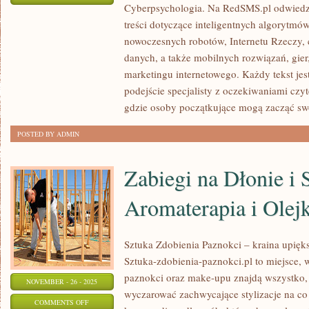
Cyberpsychologia. Na RedSMS.pl odwiedz
ROBOTYKA
treści dotyczące inteligentnych algorytmó
I
nowoczesnych robotów, Internetu Rzeczy,
HUAWEI
danych, a także mobilnych rozwiązań, gier
marketingu internetowego. Każdy tekst jes
podejście specjalisty z oczekiwaniami czy
gdzie osoby początkujące mogą zacząć sw
POSTED BY ADMIN
Zabiegi na Dłonie i 
Aromaterapia i Olej
Sztuka Zdobienia Paznokci – kraina upięks
Sztuka-zdobienia-paznokci.pl to miejsce, w
paznokci oraz make-upu znajdą wszystko, 
NOVEMBER - 26 - 2025
wyczarować zachwycające stylizacje na co 
ON
COMMENTS OFF