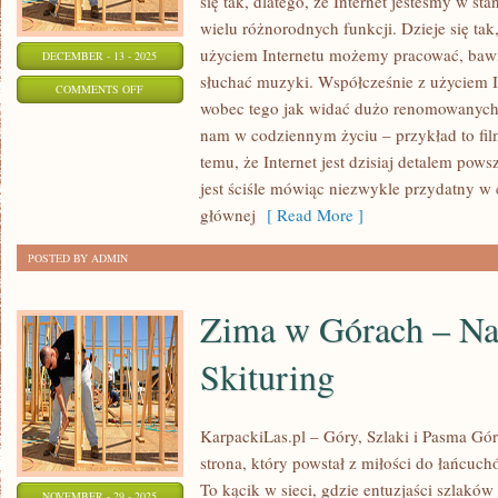
się tak, dlatego, że Internet jesteśmy w st
wielu różnorodnych funkcji. Dzieje się tak
użyciem Internetu możemy pracować, bawić
DECEMBER - 13 - 2025
słuchać muzyki. Współcześnie z użyciem
ON
COMMENTS OFF
wobec tego jak widać dużo renomowanych d
BOARDSHORTY
nam w codziennym życiu – przykład to fil
MYSTIC
temu, że Internet jest dzisiaj detalem po
jest ściśle mówiąc niezwykle przydatny w
głównej
[ Read More ]
POSTED BY ADMIN
Zima w Górach – Nar
Skituring
KarpackiLas.pl – Góry, Szlaki i Pasma Górs
strona, który powstał z miłości do łańcuchó
To kącik w sieci, gdzie entuzjaści szlak
NOVEMBER - 29 - 2025