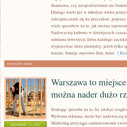
TO
finansowa, czy niespodziewanie nie brakn
NA
Dlatego warto już w młodym wieku pomy
PEWNO
zabezpieczeniu się na przyszłość, poprzez 
Z
wiele sposobów na to, jak można zainwes
NAJPOPULARNIEJSZYCH
Nadzwyczaj kultowe w dzisiejszych czasac
odmiana inwestycji, która każdego zaciek
POŻYCZEK
wypracować dużo pieniędzy, jeżeli tylko s
UDZIELANYCH
tematu. Istnieje mnóstwo firm, które
[ Rea
PRZEZ
INSTYTUCJE.
POSTED BY ADMIN
WARTO
Warszawa to miejsce
można nader dużo r
Szukając sposobu na to, by zdobyć rozgłos 
Wyborna reklama, może być nadzwyczaj p
Marketing przyciąga zainteresowanie ewen
DECEMBER - 15 - 2025