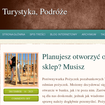
Turystyka, Podróże
STRONA GŁÓWNA
SPIS TREŚCI
BLOG INTERNETOWY
ARCHIWUM
TA
Planujesz otworzyć 
sklep? Musisz
Porównywarka Pożyczek pozabankowych Ws
odmian pożyczek. Możemy decydować się 
otwarcie w banku, jak i te poza nim. Zaró
DECEMBER - 16 - 2025
są dla nas doskonałe, jednak jak wiadom
ON
COMMENTS OFF
sprawę należy dogłębnie przemyśleć. Poż
PLANUJESZ