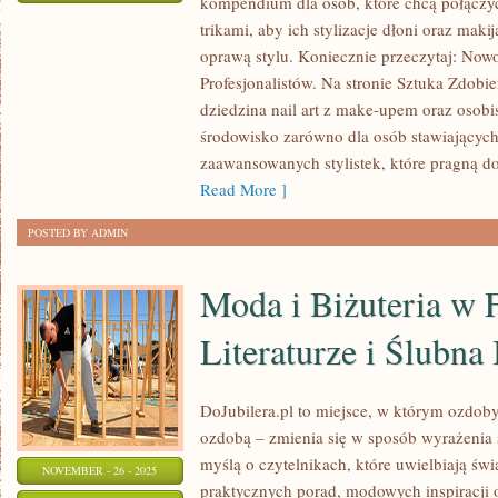
kompendium dla osób, które chcą połącz
ZABIEGI
trikami, aby ich stylizacje dłoni oraz maki
NA
oprawą stylu. Koniecznie przeczytaj: Now
DŁONIE
Profesjonalistów. Na stronie Sztuka Zdobie
I
dziedzina nail art z make-upem oraz osob
STOPY
środowisko zarówno dla osób stawiających 
I
zaawansowanych stylistek, które pragną d
AROMATERAPIA
Read More ]
I
POSTED BY ADMIN
OLEJKI
ETERYCZNE
Moda i Biżuteria w F
Literaturze i Ślubna 
DoJubilera.pl to miejsce, w którym ozdoby 
ozdobą – zmienia się w sposób wyrażenia s
myślą o czytelnikach, które uwielbiają świ
NOVEMBER - 26 - 2025
praktycznych porad, modowych inspiracji 