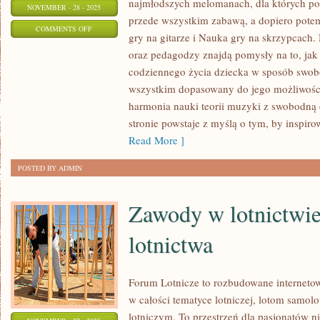
najmłodszych melomanach, dla których p
NOVEMBER - 28 - 2025
przede wszystkim zabawą, a dopiero pot
ON
COMMENTS OFF
gry na gitarze i Nauka gry na skrzypcach
JAK
oraz pedagodzy znajdą pomysły na to, ja
KOMPONOWAĆ
codziennego życia dziecka w sposób swob
WŁASNE
wszystkim dopasowany do jego możliwośc
UTWORY?
harmonia nauki teorii muzyki z swobodną 
I
stronie powstaje z myślą o tym, by inspir
MUZYCZNE
Read More ]
RECENZJE
POSTED BY ADMIN
I
POLECENIA
Zawody w lotnictwie 
lotnictwa
Forum Lotnicze to rozbudowane internet
w całości tematyce lotniczej, lotom samo
lotniczym. To przestrzeń dla pasjonatów ni