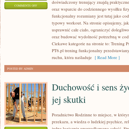
doświadczony trenujący znajdą praktyczne
ON
COMMENTS OFF
oraz wsparcie do codziennego wysiłku fizy
FIT
funkcjonalny rozumiany jest tutaj jako cod
PO
typowy workout. Na stronie opisujemy, ja
40-
usprawnić całe ciało, ograniczyć dolegliw
TCE
oraz budować wydolność potrzebną w cod
I
Ciekawe kategorie na stronie to: Trening 
FITNESS
PT6.pl trening funkcjonalny przedstawiany
DLA
ruchu, która naśladuje
[ Read More ]
POCZĄTKUJĄCYCH
POSTED BY ADMIN
Duchowość i sens życ
jej skutki
Poradnictwo Rodzinne to miejsce, w którym
przekazu, a wiedza o ludzkiej psychice, re
jedną logicznie uporządkowaną całość. Str