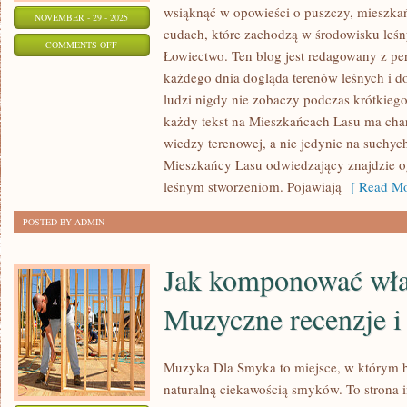
wsiąknąć w opowieści o puszczy, mieszkań
NOVEMBER - 29 - 2025
cudach, które zachodzą w środowisku leśny
ON
COMMENTS OFF
Łowiectwo. Ten blog jest redagowany z pe
PORADY
każdego dnia dogląda terenów leśnych i d
I
ludzi nigdy nie zobaczy podczas krótkieg
CIEKAWOSTKI
każdy tekst na Mieszkańcach Lasu ma char
I
wiedzy terenowej, a nie jedynie na suchyc
BUSHCRAFT
Mieszkańcy Lasu odwiedzający znajdzie o
I
leśnym stworzeniom. Pojawiają
[ Read Mo
ŻYCIE
POSTED BY ADMIN
W
LESIE
Jak komponować wła
Muzyczne recenzje i
Muzyka Dla Smyka to miejsce, w którym b
naturalną ciekawością smyków. To strona 