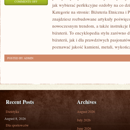
ON
COMMENTS OFF
jak wybierać perfekcyjne ozdoby na co dzi
MODA
Kategorie na stronie: Biżuteria Etniczna i 
I
znajdziesz rozbudowane artykuły poświęcon
BIŻUTERIA
nowoczesnym trendom, a także instrukcje
W
biżuterii. To encyklopedia stylu zarówno 
FILMIE
biżuterii, jak i dla prawdziwych pasjonatów
I
poznawać jakość kamieni, metali, wykońc
LITERATURZE
POSTED BY ADMIN
I
ŚLUBNA
BIŻUTERIA
Recent Posts
Archives
Dietetyka
August 2026
August 8, 2026
July 2026
Dla sportowców
June 2026