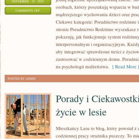
NOVEMBER - 29 - 2025
osobach, którzy poszukują wsparcia w budo
ON
COMMENTS OFF
mądrzejszego wychowania dzieci oraz pra
DUCHOWOŚĆ
Ciekawe kategorie: Poradnictwo rodzinne 
I
stronie Poradnictwo Rodzinne wyszukasz r
SENS
pokazują, jak funkcjonuje system rodzinn
ŻYCIA
interpersonalnym i organizacyjnym. Każdy
I
aby integrować sprawdzone treści z życio
TRAUMA
zastosować w codziennym domu. Poradnict
I
na psychologii małżeństwa.
[ Read More 
JEJ
POSTED BY ADMIN
SKUTKI
Porady i Ciekawostki
życie w lesie
Mieszkańcy Lasu to blog, który powstał z 
codziennej pracy strażnika puszczy. To m