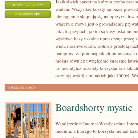
Jakikolwiek sprzęt na którym trzeba prac
DECEMBER - 14 - 2025
wadami Wszystkie koszty na bazie prowad
ON
COMMENTS OFF
nienagannie skupiają się na oprzyrządowa
JAKIKOLWIEK
właściwie mowa jest o prowadzeniu prywat
SPRZĘT
takich sprzętach, jakim są kasy fiskalne p
NA
właściwe kasy fiskalne upraszczają pracę
JAKIM
wielu możliwościom, wolno z prostotą nazb
NALEŻY
paragony. Za pomocą takich pobocznych op
można również uwzględnić znacznie łatwie
PRACOWAĆ
to newralgiczne zalety korzystania z taki
MA
oscylują wokół sum takich jak: 1000zł. Ws
OKAZJĘ
ODZNACZAĆ
POSTED BY ADMIN
SIĘ
NIEDOCIĄGNIĘCIAMI
Boardshorty mystic
Współcześnie Internet Współcześnie Inter
medium, z którego to korzysta niemal każd