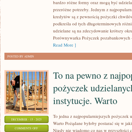
bardzo różne formy oraz mogą być udziela
OTWORZYĆ
przeróżne potrzeby. Jednym z najpopularn
OSOBISTY
kredytów są z pewnością pożyczki chwiló
WŁASNY
podkreśla od tych długoterminowych różni
SKLEP?
udzielane są na zdecydowanie krótszy okr
MUSISZ
Porównywarka Pożyczek pozabankowych –
Read More ]
POSTED BY ADMIN
To na pewno z najpo
pożyczek udzielanyc
instytucje. Warto
To jedna z najpopularniejszych pożyczek u
DECEMBER - 15 - 2025
Warto Pożądane byłoby postarać się w jaki
ON
COMMENTS OFF
Nigdy nie wiadomo co nas w przyszłości cz