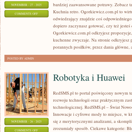
bardziej zaawansowane potrawy. Zobacz t
NOVEMBER - 27 - 2025
Kuchnia retro. Ogorkiewicz.com.pl to wirt
ON
COMMENTS OFF
odwiedzający znajdzie coś odpowiedniego.
PRZEKĄSKI
dopiero zaczynasz gotować, czy też jest
I
Ogorkiewicz.com.pl odkryjesz propozycje
KOLACJE
kuchenne zwyczaje. Na stronie odkryjesz 
porannych posiłków, przez dania główne, 
POSTED BY ADMIN
Robotyka i Huawei
RedSMS.pl to portal poświęcony nowym t
rozwoju technologii oraz praktycznym za
technologicznej. RedSMS.pl – Świat Nowo
Innowacje i cyfrowe mody to miejsce, w k
się z merytorycznymi analizami, a skompl
NOVEMBER - 26 - 2025
zrozumiały sposób. Ciekawe kategorie: Blo
ON
COMMENTS OFF