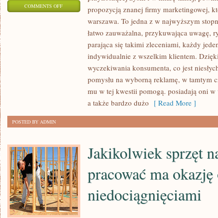
ON
COMMENTS OFF
propozycją znanej firmy marketingowej, k
WIELE
warszawa. To jedna z w najwyższym stopn
SKLEPÓW
łatwo zauważalna, przykuwająca uwagę, ryc
MA
parająca się takimi zleceniami, każdy jeden
AMBARAS
indywidualnie z wszelkim klientem. Dzięk
Z
wyczekiwania konsumenta, co jest niesłych
pomysłu na wyborną reklamę, w tamtym cz
POZYSKANIEM
mu w tej kwestii pomogą. posiadają oni w 
NOWYCH
a także bardzo dużo
[ Read More ]
KLIENTÓW.
NIE
POSTED BY ADMIN
KAŻDY
JEST
Jakikolwiek sprzęt n
DOBRY
W
pracować ma okazję 
MARKETINGU
niedociągnięciami