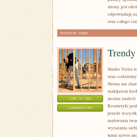
LUPĄ
strony jest ofe
odpowiadają na
oraz całego cia
POSTED BY ADMIN
Trendy
Studio Veriss 
oraz codzienny
Strona ma char
makijażem krok
można znaleźć 
JUNE - 19 - 2026
Kosmetyki pod 
ON
COMMENTS OFF
przede wszystk
TRENDY
malowania twar
I
wyrażania sieb
NOWOŚCI
temu serwis mo