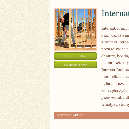
Interna
Internat.com.p
oraz wszystkim
z routera. Str
poznać świecie
chmury, hosti
JUNE - 17 - 2026
technologicznyc
ON
COMMENTS OFF
Internet Radio
INTERNATY
komunikacja zo
definicji, czyt
zabezpieczyć d
przewodnika dl
tematyka strony
POSTED BY ADMIN