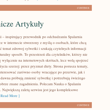
CONTINUE
icze Artykuły
rii – inspirujący przewodnik po odchudzaniu Spalarnia
sce w internecie stworzony z myślą o osobach, które chcą
ć temat zdrowej sylwetki i szukają czytelnych informacji
uralny sposób. To przestrzeń dla czytelników, którzy nie
ę wyłącznie na internetowych skrótach, lecz wolą spojrzeć
życia szerzej: przez pryzmat diety. Strona porusza tematy,
nteresować zarówno osoby wracające po przerwie, jak i
d dawna próbują zmienić sylwetkę i potrzebują świeżego
dobrze znane zagadnienia. Polecam Nauka o Spalaniu
s. Największą zaletą serwisu jest jego kompleksowe
Read More ]
CONTINUE