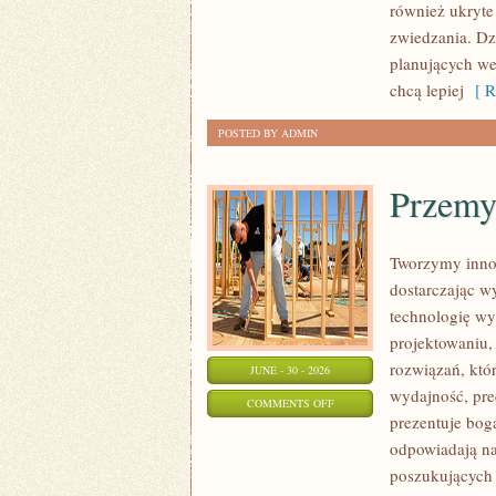
również ukryte
zwiedzania. Dz
planujących we
chcą lepiej
[ R
POSTED BY ADMIN
Przemy
Tworzymy inno
dostarczając w
technologię wy
projektowaniu,
rozwiązań, któr
JUNE - 30 - 2026
wydajność, pr
ON
COMMENTS OFF
prezentuje boga
PRZEMYSŁ
odpowiadają na
4.0
poszukujących