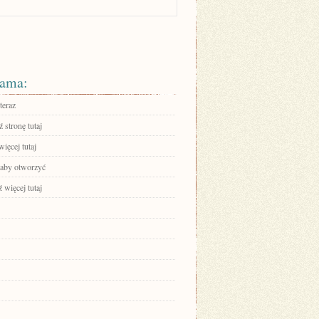
ama:
teraz
 stronę tutaj
ięcej tutaj
, aby otworzyć
 więcej tutaj