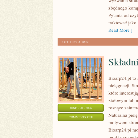
wyzwania środo
UPCYKLING
zbędnego komp
Pytania od czy
traktować jako
Read More ]
POSTED BY ADMIN
Składni
Bioarp24.pl to 
pielęgnacji. S
które interesu
ziołowym lub n
rosnące zainte
JUNE - 20 - 2026
Naturalna piel
ON
COMMENTS OFF
motywem strony
SKŁADNIKI
Bioarp24.pl mo
POD
punkty sprzeda