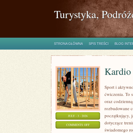
Turystyka, Podróż
STRONA GŁÓWNA
SPIS TREŚCI
BLOG INT
Kardio
Sport i aktywno
ćwiczenia. To 
oraz codzienną
rozbudowane c
początkujący, 
JULY - 3 - 2026
dotyczące tren
ON
COMMENTS OFF
świadomego roz
KARDIO