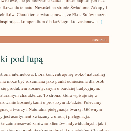
wiskowe, ale jednocześnie szukają treści napisanych bez
likowania tematu. Nowości na stronie Świadome Zakupy i
telników. Charakter serwisu sprawia, że Ekos-Sułów można
 inspirujące kompendium dla każdego, kto zastanawia
[
CONTINUE
ki pod lupą
strona internetowa, która koncentruje się wokół naturalnej
trona może być rozumiana jako punkt odniesienia dla osób,
ją się produktem kosmetycznym o bardziej tradycyjnym,
aturalnym charakterze. To strona, która wpisuje się w
resowanie kosmetykami o prostszym składzie. Polecamy
ęgnacja twarzy i Naturalna pielęgnacja twarzy. Głównym
 jest asortyment związany z urodą i pielęgnacją.
że zainteresować zarówno klientów indywidualnych, jak i
ży, którzy poszukują różnorodnych kosmetyków. Charakter