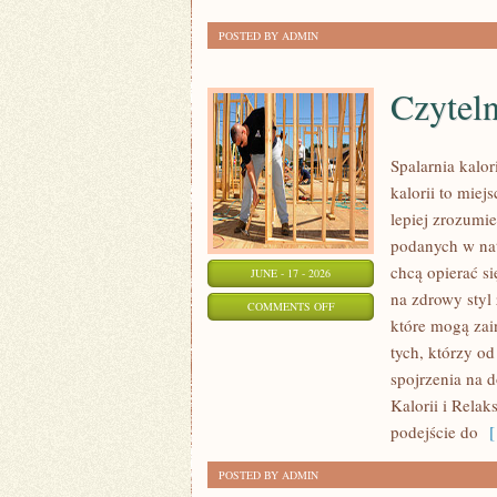
POSTED BY ADMIN
Czyteln
Spalarnia kalo
kalorii to miej
lepiej zrozumie
podanych w nat
chcą opierać si
JUNE - 17 - 2026
na zdrowy styl 
ON
COMMENTS OFF
które mogą zai
CZYTELNICZE
tych, którzy o
ARTYKUŁY
spojrzenia na 
Kalorii i Relak
podejście do
[ 
POSTED BY ADMIN