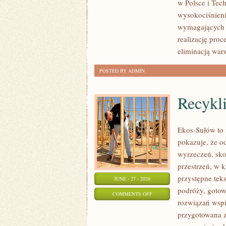
w Polsce i Tec
wysokociśnieni
wymagających 
realizację pro
eliminacją war
POSTED BY ADMIN
Recykl
Ekos-Sułów to i
pokazuje, że o
wyrzeczeń, sko
przestrzeń, w 
przystępne tek
JUNE - 27 - 2026
podróży, gotow
ON
COMMENTS OFF
rozwiązań wspi
RECYKLING
przygotowana z
I