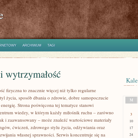
e
ERNETOWY
ARCHIWUM
TAGI
 i wytrzymałość
Kale
ść fizyczna to znacznie więcej niż tylko regularne
styl życia, sposób dbania o zdrowie, dobre samopoczucie
M
 energię. Strona poświęcona tej tematyce stanowi
entrum wiedzy, w którym każdy miłośnik ruchu – zarówno
3
jak i zaawansowany – może znaleźć wartościowe materiały
10
ingów, ćwiczeń, zdrowego stylu życia, odżywiania oraz
17
wijania własnej sprawności. Serwis koncentruje się na
24