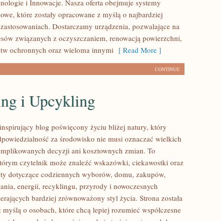
hnologie i Innowacje. Nasza oferta obejmuje systemy
owe, które zostały opracowane z myślą o najbardziej
zastosowaniach. Dostarczamy urządzenia, pozwalające na
cesów związanych z oczyszczaniem, renowacją powierzchni,
stw ochronnych oraz wieloma innymi
[ Read More ]
CONTINUE
ing i Upcykling
nspirujący blog poświęcony życiu bliżej natury, który
dpowiedzialność za środowisko nie musi oznaczać wielkich
mplikowanych decyzji ani kosztownych zmian. To
którym czytelnik może znaleźć wskazówki, ciekawostki oraz
sty dotyczące codziennych wyborów, domu, zakupów,
ania, energii, recyklingu, przyrody i nowoczesnych
erających bardziej zrównoważony styl życia. Strona została
 myślą o osobach, które chcą lepiej rozumieć współczesne