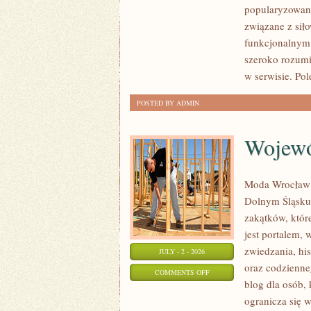
popularyzowani
I
związane z siło
WYTRZYMAŁOŚĆ
funkcjonalnym,
szeroko rozumi
w serwisie. Pol
POSTED BY ADMIN
Wojewó
Moda Wrocław t
Dolnym Śląsku
zakątków, któr
jest portalem,
zwiedzania, his
JULY - 2 - 2026
oraz codzienne
ON
COMMENTS OFF
blog dla osób,
WOJEWÓDZTWO
ogranicza się w
DOLNOŚLĄSKIE