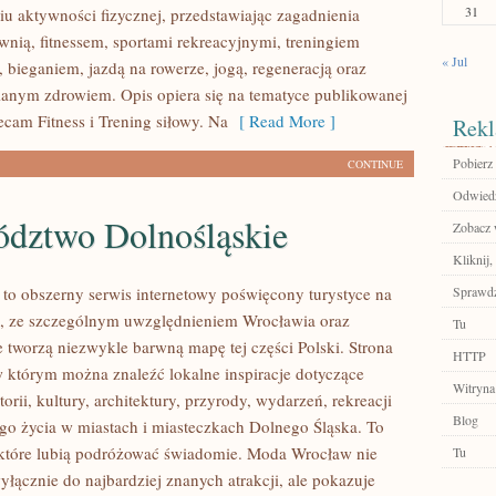
31
u aktywności fizycznej, przedstawiając zagadnienia
wnią, fitnessem, sportami rekreacyjnymi, treningiem
« Jul
 bieganiem, jazdą na rowerze, jogą, regeneracją oraz
anym zdrowiem. Opis opiera się na tematyce publikowanej
ecam Fitness i Trening siłowy. Na
[ Read More ]
Rekl
Pobierz 
CONTINUE
Odwiedź
dztwo Dolnośląskie
Zobacz w
Kliknij
o obszerny serwis internetowy poświęcony turystyce na
Sprawdź
, ze szczególnym uwzględnieniem Wrocławia oraz
Tu
e tworzą niezwykle barwną mapę tej części Polski. Strona
HTTP
 w którym można znaleźć lokalne inspiracje dotyczące
Witryna
torii, kultury, architektury, przyrody, wydarzeń, rekreacji
Blog
go życia w miastach i miasteczkach Dolnego Śląska. To
 które lubią podróżować świadomie. Moda Wrocław nie
Tu
yłącznie do najbardziej znanych atrakcji, ale pokazuje