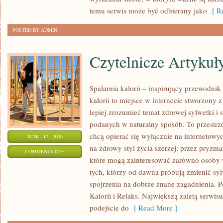
NOWOŚCI
temu serwis może być odbierany jako
[ Re
POSTED BY ADMIN
Czytelnicze Artykuł
Spalarnia kalorii – inspirujący przewodni
kalorii to miejsce w internecie stworzony 
lepiej zrozumieć temat zdrowej sylwetki i 
podanych w naturalny sposób. To przestrze
chcą opierać się wyłącznie na internetowyc
JUNE - 17 - 2026
na zdrowy styl życia szerzej: przez pryzma
ON
COMMENTS OFF
które mogą zainteresować zarówno osoby w
CZYTELNICZE
tych, którzy od dawna próbują zmienić syl
ARTYKUŁY
spojrzenia na dobrze znane zagadnienia. 
Kalorii i Relaks. Największą zaletą serwis
podejście do
[ Read More ]