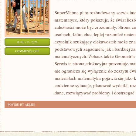
SuperMatma.pl to rozbudowany serwis in
matematyce, który pokazuje, że świat licz
zależności może być zrozumiały. Strona zo
osobach, które chcą lepiej rozumieć mate
czytelnik szukający ciekawostek może zn
JUNE - 9 - 2026
podstawowych zagadnień, jak i bardziej 
ON
COMMENTS OFF
matematycznych. Zobacz także Geometria 
CIEKAWOSTKI
Serwis ta strona edukacyjna prezentuje ma
MATEMATYCZNE
nie ogranicza się wyłącznie do zeszytu ć
materiałach matematyka pojawia się jako 
codzienne sytuacje, planować wydatki, ro
dane, rozwiązywać problemy i dostrzegać
POSTED BY ADMIN