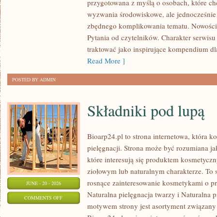
przygotowana z myślą o osobach, które ch
I
wyzwania środowiskowe, ale jednocześnie 
UPCYKLING
zbędnego komplikowania tematu. Nowości
Pytania od czytelników. Charakter serwis
traktować jako inspirujące kompendium dl
Read More ]
POSTED BY ADMIN
Składniki pod lupą
Bioarp24.pl to strona internetowa, która k
pielęgnacji. Strona może być rozumiana ja
które interesują się produktem kosmetycz
ziołowym lub naturalnym charakterze. To s
rosnące zainteresowanie kosmetykami o p
JUNE - 20 - 2026
Naturalna pielęgnacja twarzy i Naturalna
ON
COMMENTS OFF
motywem strony jest asortyment związany z
SKŁADNIKI