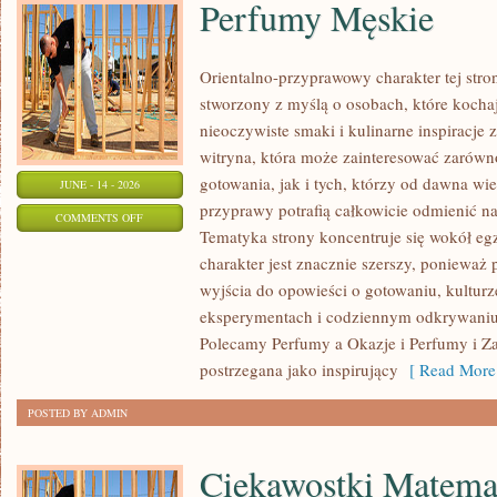
Perfumy Męskie
Orientalno-przyprawowy charakter tej stron
stworzony z myślą o osobach, które kocha
nieoczywiste smaki i kulinarne inspiracje 
witryna, która może zainteresować zarów
gotowania, jak i tych, którzy od dawna w
JUNE - 14 - 2026
przyprawy potrafią całkowicie odmienić na
ON
COMMENTS OFF
Tematyka strony koncentruje się wokół egz
PERFUMY
charakter jest znacznie szerszy, ponieważ
MĘSKIE
wyjścia do opowieści o gotowaniu, kulturz
eksperymentach i codziennym odkrywani
Polecamy Perfumy a Okazje i Perfumy i Z
postrzegana jako inspirujący
[ Read More
POSTED BY ADMIN
Ciekawostki Matema