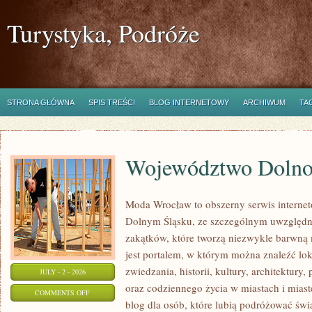
Turystyka, Podróże
STRONA GŁÓWNA
SPIS TREŚCI
BLOG INTERNETOWY
ARCHIWUM
TA
Województwo Dolnoś
Moda Wrocław to obszerny serwis interne
Dolnym Śląsku, ze szczególnym uwzględn
zakątków, które tworzą niezwykle barwną m
jest portalem, w którym można znaleźć lok
zwiedzania, historii, kultury, architektury,
JULY - 2 - 2026
oraz codziennego życia w miastach i mias
ON
COMMENTS OFF
blog dla osób, które lubią podróżować ś
WOJEWÓDZTWO