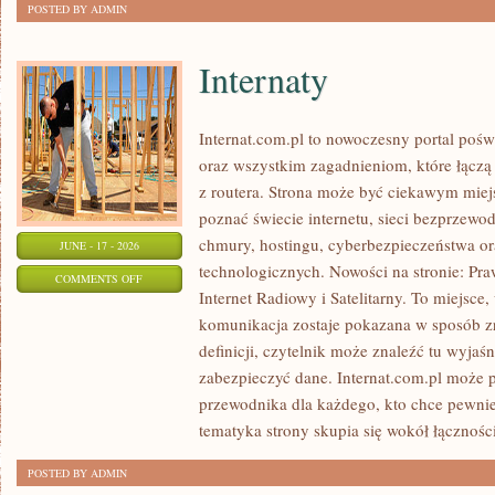
POSTED BY ADMIN
Internaty
Internat.com.pl to nowoczesny portal poś
oraz wszystkim zagadnieniom, które łączą
z routera. Strona może być ciekawym miej
poznać świecie internetu, sieci bezprzew
chmury, hostingu, cyberbezpieczeństwa 
JUNE - 17 - 2026
technologicznych. Nowości na stronie: Praw
ON
COMMENTS OFF
Internet Radiowy i Satelitarny. To miejsc
INTERNATY
komunikacja zostaje pokazana w sposób z
definicji, czytelnik może znaleźć tu wyjaś
zabezpieczyć dane. Internat.com.pl może p
przewodnika dla każdego, kto chce pewnie
tematyka strony skupia się wokół łączności
POSTED BY ADMIN