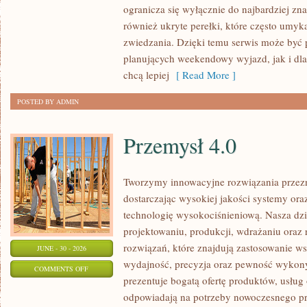
ogranicza się wyłącznie do najbardziej zna
DOLNOŚLĄSKIE
również ukryte perełki, które często umyk
zwiedzania. Dzięki temu serwis może być 
planujących weekendowy wyjazd, jak i dl
chcą lepiej
[ Read More ]
POSTED BY ADMIN
Przemysł 4.0
Tworzymy innowacyjne rozwiązania przez
dostarczając wysokiej jakości systemy or
technologię wysokociśnieniową. Nasza dzia
projektowaniu, produkcji, wdrażaniu ora
rozwiązań, które znajdują zastosowanie wsz
JUNE - 30 - 2026
wydajność, precyzja oraz pewność wykon
ON
COMMENTS OFF
prezentuje bogatą ofertę produktów, usług 
PRZEMYSŁ
odpowiadają na potrzeby nowoczesnego pr
4.0