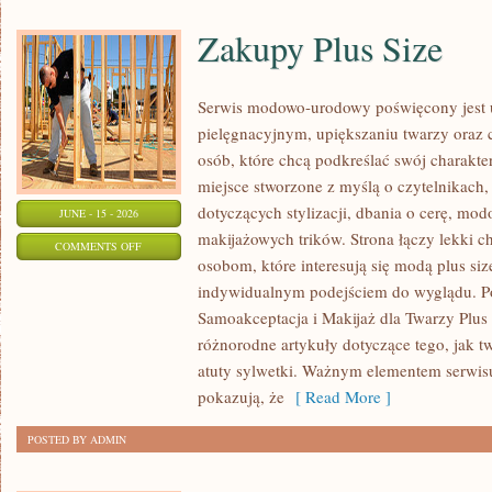
Zakupy Plus Size
Serwis modowo-urodowy poświęcony jest u
pielęgnacyjnym, upiększaniu twarzy oraz 
osób, które chcą podkreślać swój charakter
miejsce stworzone z myślą o czytelnikach,
dotyczących stylizacji, dbania o cerę, mo
JUNE - 15 - 2026
makijażowych trików. Strona łączy lekki ch
ON
COMMENTS OFF
osobom, które interesują się modą plus siz
ZAKUPY
indywidualnym podejściem do wyglądu. Po
PLUS
Samoakceptacja i Makijaż dla Twarzy Plus 
SIZE
różnorodne artykuły dotyczące tego, jak tw
atuty sylwetki. Ważnym elementem serwisu 
pokazują, że
[ Read More ]
POSTED BY ADMIN