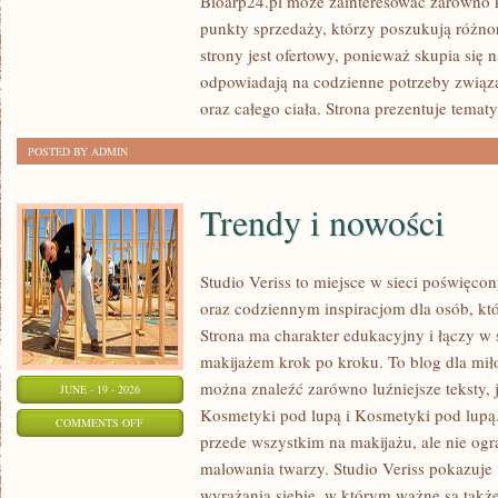
Bioarp24.pl może zainteresować zarówno k
POD
punkty sprzedaży, którzy poszukują różn
LUPĄ
strony jest ofertowy, ponieważ skupia się 
odpowiadają na codzienne potrzeby związ
oraz całego ciała. Strona prezentuje temat
POSTED BY ADMIN
Trendy i nowości
Studio Veriss to miejsce w sieci poświę
oraz codziennym inspiracjom dla osób, kt
Strona ma charakter edukacyjny i łączy w 
makijażem krok po kroku. To blog dla mił
można znaleźć zarówno luźniejsze teksty, 
JUNE - 19 - 2026
Kosmetyki pod lupą i Kosmetyki pod lupą.
ON
COMMENTS OFF
przede wszystkim na makijażu, ale nie og
TRENDY
malowania twarzy. Studio Veriss pokazuj
I
wyrażania siebie, w którym ważne są takż