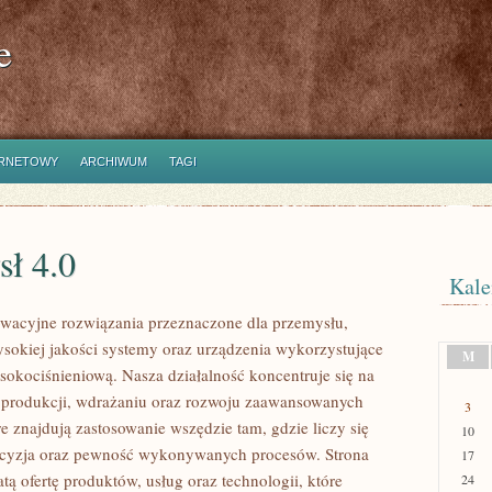
e
ERNETOWY
ARCHIWUM
TAGI
sł 4.0
Kale
wacyjne rozwiązania przeznaczone dla przemysłu,
ysokiej jakości systemy oraz urządzenia wykorzystujące
M
sokociśnieniową. Nasza działalność koncentruje się na
 produkcji, wdrażaniu oraz rozwoju zaawansowanych
3
e znajdują zastosowanie wszędzie tam, gdzie liczy się
10
ecyzja oraz pewność wykonywanych procesów. Strona
17
tą ofertę produktów, usług oraz technologii, które
24