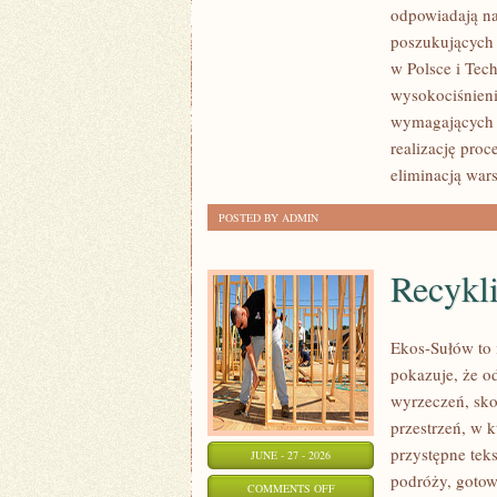
odpowiadają na
4.0
poszukujących
w Polsce i Tec
wysokociśnieni
wymagających 
realizację pro
eliminacją war
POSTED BY ADMIN
Recykl
Ekos-Sułów to i
pokazuje, że o
wyrzeczeń, sko
przestrzeń, w 
przystępne tek
JUNE - 27 - 2026
podróży, gotow
ON
COMMENTS OFF