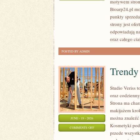
motywem strony
SKŁADNIKI
Bioarp24.pl mo
POD
punkty sprzeda
LUPĄ
strony jest ofe
odpowiadają na
oraz całego cia
POSTED BY ADMIN
Trendy
Studio Veriss 
oraz codzienny
Strona ma char
makijażem krok
można znaleźć 
JUNE - 19 - 2026
Kosmetyki pod 
ON
COMMENTS OFF
przede wszystk
TRENDY