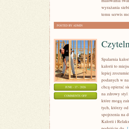
malowania twar
I
wyrażania sieb
NOWOŚCI
temu serwis mo
POSTED BY ADMIN
Czyteln
Spalarnia kalo
kalorii to miej
lepiej zrozumie
podanych w nat
chcą opierać si
JUNE - 17 - 2026
na zdrowy styl 
ON
COMMENTS OFF
które mogą zai
CZYTELNICZE
tych, którzy o
ARTYKUŁY
spojrzenia na 
Kalorii i Relak
podejście do
[ 