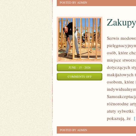
POSTED BY ADMIN
Zakupy
Serwis modowo-
pielęgnacyjnym
osób, które chc
miejsce stworz
dotyczących st
JUNE - 15 - 2026
makijażowych tr
ON
COMMENTS OFF
osobom, które i
ZAKUPY
indywidualnym 
PLUS
Samoakceptacja
SIZE
różnorodne arty
atuty sylwetki
pokazują, że
[ 
POSTED BY ADMIN