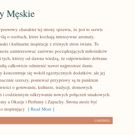
y Męskie
prawowy charakter tej strony sprawia, że jest to serwis
ślą o osobach, które kochają intensywne aromaty,
aki i kulinarne inspiracje z różnych stron świata. To
 może zainteresować zarówno początkujących miłośników
 i tych, którzy od dawna wiedzą, że odpowiednio dobrane
afią całkowicie odmienić nawet najprostsze danie.
y koncentruje się wokół egzotycznych dodatków, ale jej
 znacznie szerszy, ponieważ przyprawy są tu punktem
wieści o gotowaniu, kulturze, tradycji, domowych
h i codziennym odkrywaniu nowych połączeń smakowych.
my a Okazje i Perfumy i Zapachy. Strona może być
o inspirujący
[ Read More ]
CONTINUE