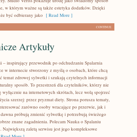
zy. Studio Veriss pokazuje urodę jako świadomy sposób
ie, w którym ważne są także estetyka dodatków. Dzięki
że być odbierany jako
[ Read More ]
CONTINUE
icze Artykuły
rii – inspirujący przewodnik po odchudzaniu Spalarnia
sce w internecie stworzony z myślą o osobach, które chcą
ć temat zdrowej sylwetki i szukają czytelnych informacji
uralny sposób. To przestrzeń dla czytelników, którzy nie
ę wyłącznie na internetowych skrótach, lecz wolą spojrzeć
życia szerzej: przez pryzmat diety. Strona porusza tematy,
nteresować zarówno osoby wracające po przerwie, jak i
d dawna próbują zmienić sylwetkę i potrzebują świeżego
dobrze znane zagadnienia. Polecam Nauka o Spalaniu
s. Największą zaletą serwisu jest jego kompleksowe
Read More ]