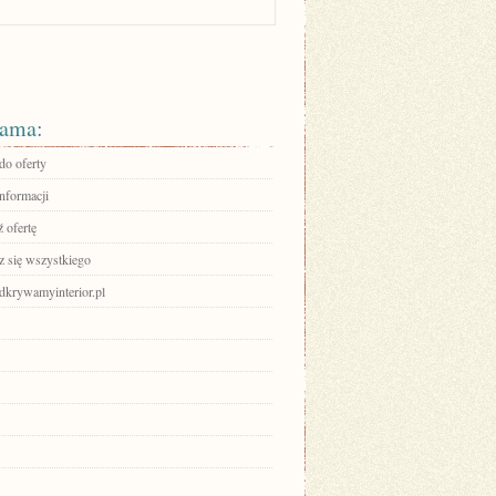
ama:
do oferty
informacji
 ofertę
 się wszystkiego
odkrywamyinterior.pl