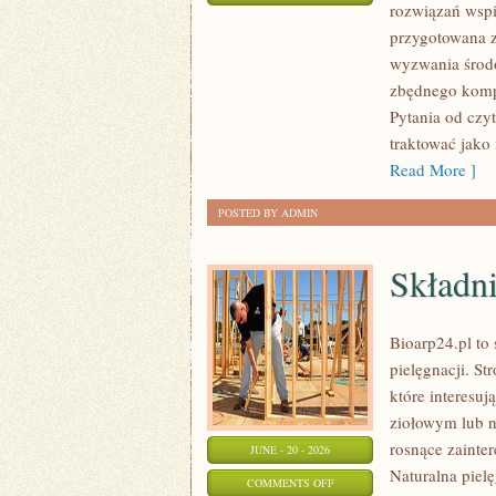
rozwiązań wspi
RECYKLING
przygotowana z
I
wyzwania środo
UPCYKLING
zbędnego komp
Pytania od czy
traktować jako
Read More ]
POSTED BY ADMIN
Składni
Bioarp24.pl to 
pielęgnacji. S
które interesu
ziołowym lub n
rosnące zainte
JUNE - 20 - 2026
Naturalna piel
ON
COMMENTS OFF