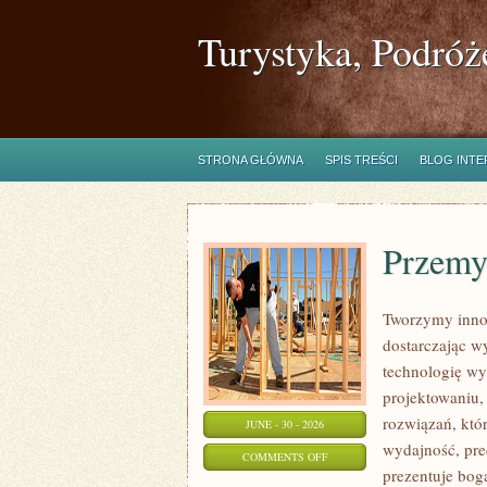
Turystyka, Podróż
STRONA GŁÓWNA
SPIS TREŚCI
BLOG INT
Przemy
Tworzymy inno
dostarczając w
technologię wy
projektowaniu,
rozwiązań, któr
JUNE - 30 - 2026
wydajność, pr
ON
COMMENTS OFF
prezentuje boga
PRZEMYSŁ