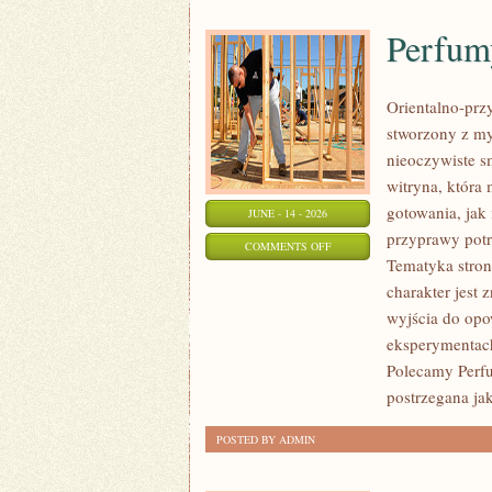
Perfum
Orientalno-przy
stworzony z my
nieoczywiste sm
witryna, która
gotowania, jak
JUNE - 14 - 2026
przyprawy potr
ON
COMMENTS OFF
Tematyka stron
PERFUMY
charakter jest
MĘSKIE
wyjścia do opo
eksperymentac
Polecamy Perfu
postrzegana jak
POSTED BY ADMIN