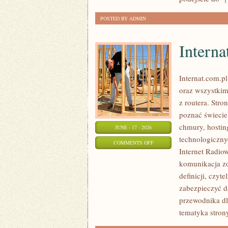
POSTED BY ADMIN
Interna
Internat.com.p
oraz wszystkim
z routera. Str
poznać świecie
chmury, hosti
JUNE - 17 - 2026
technologicznyc
ON
COMMENTS OFF
Internet Radio
INTERNATY
komunikacja zo
definicji, czyt
zabezpieczyć d
przewodnika dl
tematyka strony