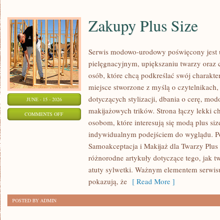
Zakupy Plus Size
Serwis modowo-urodowy poświęcony jest u
pielęgnacyjnym, upiększaniu twarzy oraz 
osób, które chcą podkreślać swój charakter
miejsce stworzone z myślą o czytelnikach,
dotyczących stylizacji, dbania o cerę, mo
JUNE - 15 - 2026
makijażowych trików. Strona łączy lekki ch
ON
COMMENTS OFF
osobom, które interesują się modą plus siz
ZAKUPY
indywidualnym podejściem do wyglądu. Po
PLUS
Samoakceptacja i Makijaż dla Twarzy Plus 
SIZE
różnorodne artykuły dotyczące tego, jak tw
atuty sylwetki. Ważnym elementem serwisu 
pokazują, że
[ Read More ]
POSTED BY ADMIN