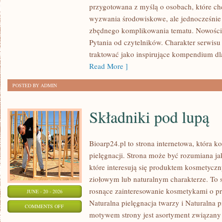
przygotowana z myślą o osobach, które ch
I
wyzwania środowiskowe, ale jednocześnie 
UPCYKLING
zbędnego komplikowania tematu. Nowości
Pytania od czytelników. Charakter serwis
traktować jako inspirujące kompendium dl
Read More ]
POSTED BY ADMIN
Składniki pod lupą
Bioarp24.pl to strona internetowa, która k
pielęgnacji. Strona może być rozumiana ja
które interesują się produktem kosmetycz
ziołowym lub naturalnym charakterze. To s
rosnące zainteresowanie kosmetykami o p
JUNE - 20 - 2026
Naturalna pielęgnacja twarzy i Naturalna
ON
COMMENTS OFF
motywem strony jest asortyment związany z
SKŁADNIKI