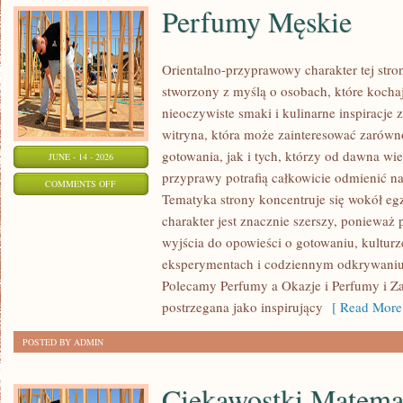
Perfumy Męskie
Orientalno-przyprawowy charakter tej stron
stworzony z myślą o osobach, które kocha
nieoczywiste smaki i kulinarne inspiracje 
witryna, która może zainteresować zarów
gotowania, jak i tych, którzy od dawna w
JUNE - 14 - 2026
przyprawy potrafią całkowicie odmienić na
ON
COMMENTS OFF
Tematyka strony koncentruje się wokół egz
PERFUMY
charakter jest znacznie szerszy, ponieważ
MĘSKIE
wyjścia do opowieści o gotowaniu, kulturz
eksperymentach i codziennym odkrywani
Polecamy Perfumy a Okazje i Perfumy i Z
postrzegana jako inspirujący
[ Read More
POSTED BY ADMIN
Ciekawostki Matema