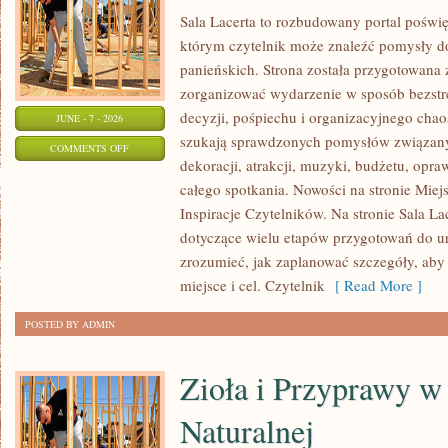
Sala Lacerta to rozbudowany portal poświ
którym czytelnik może znaleźć pomysły d
panieńskich. Strona została przygotowana 
zorganizować wydarzenie w sposób bezst
decyzji, pośpiechu i organizacyjnego chaos
JUNE - 7 - 2026
szukają sprawdzonych pomysłów związany
ON
COMMENTS OFF
dekoracji, atrakcji, muzyki, budżetu, opr
TRENDY
całego spotkania. Nowości na stronie Miejs
I
Inspiracje Czytelników. Na stronie Sala L
INSPIRACJE
dotyczące wielu etapów przygotowań do ur
zrozumieć, jak zaplanować szczegóły, aby
miejsce i cel. Czytelnik
[ Read More ]
POSTED BY ADMIN
Zioła i Przyprawy 
Naturalnej