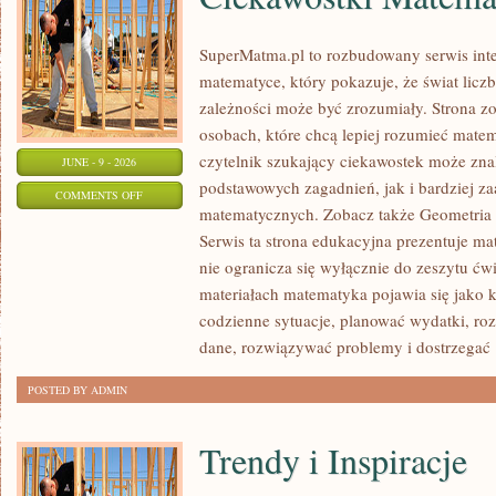
SuperMatma.pl to rozbudowany serwis in
matematyce, który pokazuje, że świat licz
zależności może być zrozumiały. Strona zo
osobach, które chcą lepiej rozumieć mate
czytelnik szukający ciekawostek może zn
JUNE - 9 - 2026
podstawowych zagadnień, jak i bardziej 
ON
COMMENTS OFF
matematycznych. Zobacz także Geometria 
CIEKAWOSTKI
Serwis ta strona edukacyjna prezentuje ma
MATEMATYCZNE
nie ogranicza się wyłącznie do zeszytu ć
materiałach matematyka pojawia się jako 
codzienne sytuacje, planować wydatki, ro
dane, rozwiązywać problemy i dostrzegać
POSTED BY ADMIN
Trendy i Inspiracje