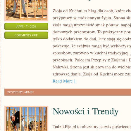
Zioła od Kuchni to blog dla osób, które c
przyprawy w codziennym życiu. Strona sku
zioła mogą urozmaicić smak potraw, napoj
JUNE - 7 - 2026
domowych przetworów. To praktyczny pora
ON
COMMENTS OFF
tylko dodatkiem do dań, lecz stają się co
ZIOŁA
pokazuje, że szałwia mogą być wykorzyst
I
sposobów, zarówno w kuchni tradycyjnej, 
PRZYPRAWY
przepisach. Polecam Przepisy z Ziołami i
W
Nalewki. Strona jest skierowana do wielbici
MEDYCYNIE
zdrowsze dania. Zioła od Kuchni może za
NATURALNEJ
Read More ]
POSTED BY ADMIN
Nowości i Trendy
TadzikPije.pl to obszerny serwis poświęc