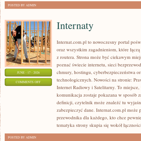
POSTED BY ADMIN
Internaty
Internat.com.pl to nowoczesny portal poś
oraz wszystkim zagadnieniom, które łączą
z routera. Strona może być ciekawym miej
poznać świecie internetu, sieci bezprzew
chmury, hostingu, cyberbezpieczeństwa 
JUNE - 17 - 2026
technologicznych. Nowości na stronie: Praw
ON
COMMENTS OFF
Internet Radiowy i Satelitarny. To miejsc
INTERNATY
komunikacja zostaje pokazana w sposób z
definicji, czytelnik może znaleźć tu wyjaś
zabezpieczyć dane. Internat.com.pl może p
przewodnika dla każdego, kto chce pewnie
tematyka strony skupia się wokół łączności
POSTED BY ADMIN