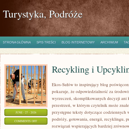
Turystyka, Podróże
STRONA GŁÓWNA
SPIS TREŚCI
BLOG INTERNETOWY
ARCHIWUM
TA
Recykling i Upcykli
Ekos-Sułów to inspirujący blog poświęcony
pokazuje, że odpowiedzialność za środowi
wyrzeczeń, skomplikowanych decyzji ani 
przestrzeń, w którym czytelnik może znal
przystępne teksty dotyczące codziennych
JUNE - 27 - 2026
podróży, gotowania, energii, recyklingu, 
ON
COMMENTS OFF
rozwiązań wspierających bardziej zrównowa
RECYKLING