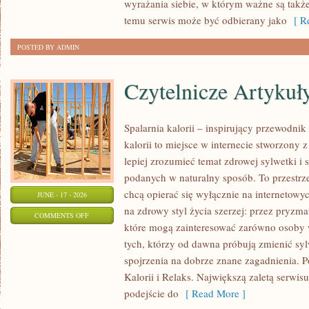
wyrażania siebie, w którym ważne są takż
NOWOŚCI
temu serwis może być odbierany jako
[ Re
POSTED BY ADMIN
Czytelnicze Artykuł
Spalarnia kalorii – inspirujący przewodni
kalorii to miejsce w internecie stworzony 
lepiej zrozumieć temat zdrowej sylwetki i 
podanych w naturalny sposób. To przestrze
chcą opierać się wyłącznie na internetowyc
JUNE - 17 - 2026
na zdrowy styl życia szerzej: przez pryzma
ON
COMMENTS OFF
które mogą zainteresować zarówno osoby w
CZYTELNICZE
tych, którzy od dawna próbują zmienić syl
ARTYKUŁY
spojrzenia na dobrze znane zagadnienia. 
Kalorii i Relaks. Największą zaletą serwis
podejście do
[ Read More ]