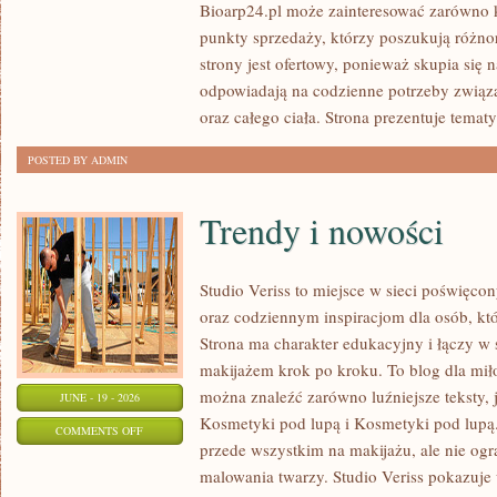
Bioarp24.pl może zainteresować zarówno k
POD
punkty sprzedaży, którzy poszukują różn
LUPĄ
strony jest ofertowy, ponieważ skupia się 
odpowiadają na codzienne potrzeby związ
oraz całego ciała. Strona prezentuje temat
POSTED BY ADMIN
Trendy i nowości
Studio Veriss to miejsce w sieci poświę
oraz codziennym inspiracjom dla osób, kt
Strona ma charakter edukacyjny i łączy w 
makijażem krok po kroku. To blog dla mił
można znaleźć zarówno luźniejsze teksty, 
JUNE - 19 - 2026
Kosmetyki pod lupą i Kosmetyki pod lupą.
ON
COMMENTS OFF
przede wszystkim na makijażu, ale nie og
TRENDY
malowania twarzy. Studio Veriss pokazuj
I