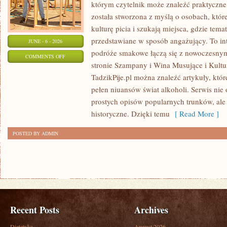
którym czytelnik może znaleźć praktyczne t
została stworzona z myślą o osobach, któ
kulturę picia i szukają miejsca, gdzie tem
przedstawiane w sposób angażujący. To in
JUNE - 6 - 2026
podróże smakowe łączą się z nowoczesny
ON
COMMENTS OFF
stronie Szampany i Wina Musujące i Kultura
NOWOŚCI
TadzikPije.pl można znaleźć artykuły, któ
I
pełen niuansów świat alkoholi. Serwis nie
TRENDY
prostych opisów popularnych trunków, ale
historyczne. Dzięki temu
[ Read More ]
POSTED BY ADMIN
Recent Posts
Archives
Dietetyka
August 2026