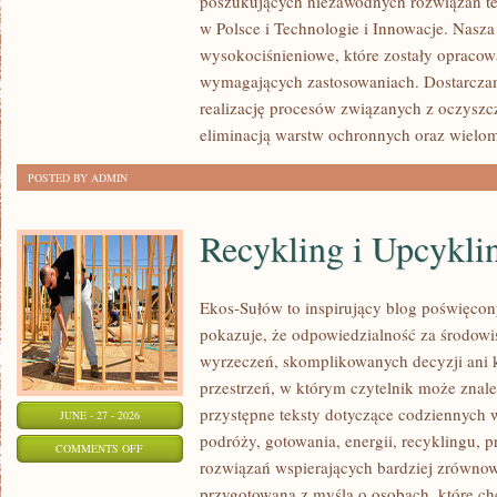
poszukujących niezawodnych rozwiązań t
w Polsce i Technologie i Innowacje. Nasza
wysokociśnieniowe, które zostały opracow
wymagających zastosowaniach. Dostarczam
realizację procesów związanych z oczyszc
eliminacją warstw ochronnych oraz wielo
POSTED BY ADMIN
Recykling i Upcykli
Ekos-Sułów to inspirujący blog poświęcony
pokazuje, że odpowiedzialność za środowi
wyrzeczeń, skomplikowanych decyzji ani 
przestrzeń, w którym czytelnik może znal
przystępne teksty dotyczące codziennych
JUNE - 27 - 2026
podróży, gotowania, energii, recyklingu, 
ON
COMMENTS OFF
rozwiązań wspierających bardziej zrównowa
RECYKLING
przygotowana z myślą o osobach, które ch