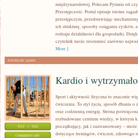
międzynarodowej. Polecam Pytania od czy
PRZESTĘPCZOŚĆ
Przestępczość. Portal opisuje istotne zaga
przestępczym, przedstawiając mechanizmy 
ich strukturę, sposoby osiągania zysków, 
rodzaju działalności dla gospodarki. Dzięk
czytelnik może zrozumieć zarówno najważn
More ]
POSTED BY ADMIN
Kardio i wytrzymało
Sport i aktywność fizyczna to znacznie wię
ćwiczenia. To styl życia, sposób dbania o
oraz codzienną energię. Strona poświęcona
rozbudowane centrum wiedzy, w którym k
początkujący, jak i zaawansowany – może 
JULY - 3 - 2026
dotyczące treningów, ćwiczeń, zdrowego st
ON
COMMENTS OFF