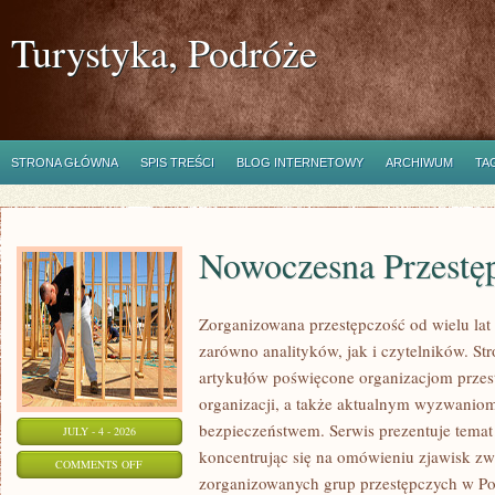
Turystyka, Podróże
STRONA GŁÓWNA
SPIS TREŚCI
BLOG INTERNETOWY
ARCHIWUM
TA
Nowoczesna Przestę
Zorganizowana przestępczość od wielu lat
zarówno analityków, jak i czytelników. S
artykułów poświęcone organizacjom przest
organizacji, a także aktualnym wyzwanio
bezpieczeństwem. Serwis prezentuje temat
JULY - 4 - 2026
koncentrując się na omówieniu zjawisk zw
ON
COMMENTS OFF
zorganizowanych grup przestępczych w Pol
NOWOCZESNA