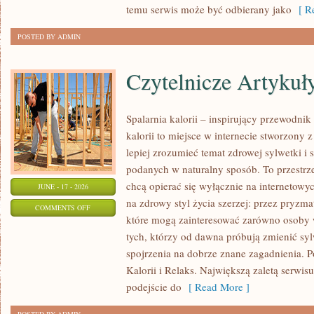
temu serwis może być odbierany jako
[ Re
POSTED BY ADMIN
Czytelnicze Artykuł
Spalarnia kalorii – inspirujący przewodni
kalorii to miejsce w internecie stworzony 
lepiej zrozumieć temat zdrowej sylwetki i 
podanych w naturalny sposób. To przestrze
chcą opierać się wyłącznie na internetowyc
JUNE - 17 - 2026
na zdrowy styl życia szerzej: przez pryzma
ON
COMMENTS OFF
które mogą zainteresować zarówno osoby w
CZYTELNICZE
tych, którzy od dawna próbują zmienić syl
ARTYKUŁY
spojrzenia na dobrze znane zagadnienia. 
Kalorii i Relaks. Największą zaletą serwis
podejście do
[ Read More ]