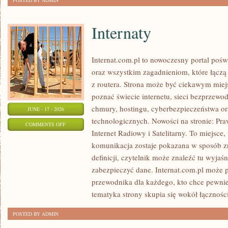
POSTED BY ADMIN
Internaty
Internat.com.pl to nowoczesny portal poś
oraz wszystkim zagadnieniom, które łączą
z routera. Strona może być ciekawym miej
poznać świecie internetu, sieci bezprzew
chmury, hostingu, cyberbezpieczeństwa 
JUNE - 17 - 2026
technologicznych. Nowości na stronie: Praw
ON
COMMENTS OFF
Internet Radiowy i Satelitarny. To miejsc
INTERNATY
komunikacja zostaje pokazana w sposób z
definicji, czytelnik może znaleźć tu wyjaś
zabezpieczyć dane. Internat.com.pl może p
przewodnika dla każdego, kto chce pewnie
tematyka strony skupia się wokół łączności
POSTED BY ADMIN