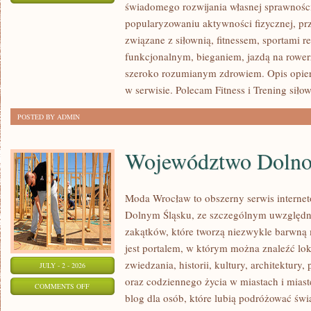
świadomego rozwijania własnej sprawności
KARDIO
popularyzowaniu aktywności fizycznej, pr
I
związane z siłownią, fitnessem, sportami r
WYTRZYMAŁOŚĆ
funkcjonalnym, bieganiem, jazdą na rowerz
szeroko rozumianym zdrowiem. Opis opier
w serwisie. Polecam Fitness i Trening siło
POSTED BY ADMIN
Województwo Dolnoś
Moda Wrocław to obszerny serwis interne
Dolnym Śląsku, ze szczególnym uwzględn
zakątków, które tworzą niezwykle barwną m
jest portalem, w którym można znaleźć lok
zwiedzania, historii, kultury, architektury,
JULY - 2 - 2026
oraz codziennego życia w miastach i mias
ON
COMMENTS OFF
blog dla osób, które lubią podróżować ś
WOJEWÓDZTWO