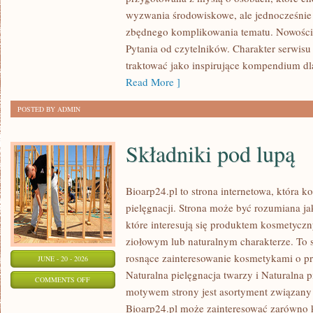
I
wyzwania środowiskowe, ale jednocześnie 
UPCYKLING
zbędnego komplikowania tematu. Nowości
Pytania od czytelników. Charakter serwis
traktować jako inspirujące kompendium dl
Read More ]
POSTED BY ADMIN
Składniki pod lupą
Bioarp24.pl to strona internetowa, która k
pielęgnacji. Strona może być rozumiana ja
które interesują się produktem kosmetycz
ziołowym lub naturalnym charakterze. To s
rosnące zainteresowanie kosmetykami o p
JUNE - 20 - 2026
Naturalna pielęgnacja twarzy i Naturalna
ON
COMMENTS OFF
motywem strony jest asortyment związany z
SKŁADNIKI
Bioarp24.pl może zainteresować zarówno k