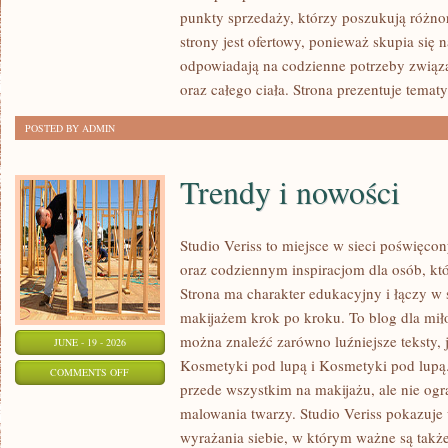
POD
punkty sprzedaży, którzy poszukują różn
LUPĄ
strony jest ofertowy, ponieważ skupia się 
odpowiadają na codzienne potrzeby związ
oraz całego ciała. Strona prezentuje temat
POSTED BY ADMIN
Trendy i nowości
Studio Veriss to miejsce w sieci poświę
oraz codziennym inspiracjom dla osób, kt
Strona ma charakter edukacyjny i łączy w 
makijażem krok po kroku. To blog dla mił
można znaleźć zarówno luźniejsze teksty, 
JUNE - 19 - 2026
Kosmetyki pod lupą i Kosmetyki pod lupą.
ON
COMMENTS OFF
przede wszystkim na makijażu, ale nie og
TRENDY
malowania twarzy. Studio Veriss pokazuj
I
wyrażania siebie, w którym ważne są takż
NOWOŚCI