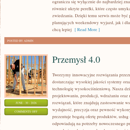
ogranicza się wyłącznie do najbardziej zna
DOLNOŚLĄSKIE
również ukryte perełki, które często umyk
zwiedzania. Dzięki temu serwis może być 
planujących weekendowy wyjazd, jak i dl
chcą lepiej
[ Read More ]
POSTED BY ADMIN
Przemysł 4.0
Tworzymy innowacyjne rozwiązania przez
dostarczając wysokiej jakości systemy or
technologię wysokociśnieniową. Nasza dzia
projektowaniu, produkcji, wdrażaniu ora
rozwiązań, które znajdują zastosowanie wsz
JUNE - 30 - 2026
wydajność, precyzja oraz pewność wykon
ON
COMMENTS OFF
prezentuje bogatą ofertę produktów, usług 
PRZEMYSŁ
odpowiadają na potrzeby nowoczesnego pr
4.0