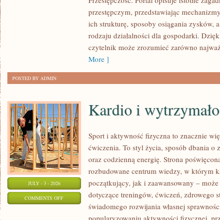
Przestępczość. Portal opisuje istotne zaga
przestępczym, przedstawiając mechanizmy 
ich strukturę, sposoby osiągania zysków, 
rodzaju działalności dla gospodarki. Dzięk
czytelnik może zrozumieć zarówno najważn
More ]
POSTED BY ADMIN
Kardio i wytrzymało
Sport i aktywność fizyczna to znacznie wię
ćwiczenia. To styl życia, sposób dbania o
oraz codzienną energię. Strona poświęcona
rozbudowane centrum wiedzy, w którym k
początkujący, jak i zaawansowany – może 
JULY - 3 - 2026
dotyczące treningów, ćwiczeń, zdrowego st
ON
COMMENTS OFF
świadomego rozwijania własnej sprawności
KARDIO
popularyzowaniu aktywności fizycznej, pr