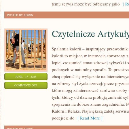
temu serwis może być odbierany jako
[ Re
POSTED BY ADMIN
Czytelnicze Artykuł
Spalarnia kalorii – inspirujący przewodni
kalorii to miejsce w internecie stworzony 
lepiej zrozumieć temat zdrowej sylwetki i 
podanych w naturalny sposób. To przestrze
chcą opierać się wyłącznie na internetowyc
JUNE - 17 - 2026
na zdrowy styl życia szerzej: przez pryzma
ON
COMMENTS OFF
które mogą zainteresować zarówno osoby w
CZYTELNICZE
tych, którzy od dawna próbują zmienić syl
ARTYKUŁY
spojrzenia na dobrze znane zagadnienia. 
Kalorii i Relaks. Największą zaletą serwis
podejście do
[ Read More ]