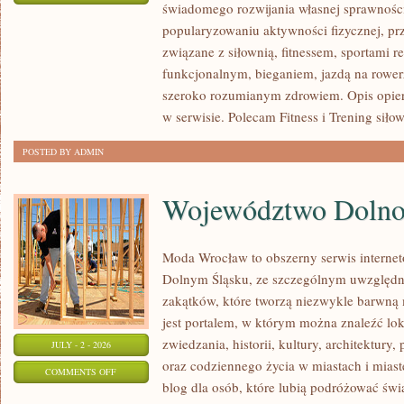
świadomego rozwijania własnej sprawności
KARDIO
popularyzowaniu aktywności fizycznej, pr
I
związane z siłownią, fitnessem, sportami r
WYTRZYMAŁOŚĆ
funkcjonalnym, bieganiem, jazdą na rowerz
szeroko rozumianym zdrowiem. Opis opier
w serwisie. Polecam Fitness i Trening siło
POSTED BY ADMIN
Województwo Dolnoś
Moda Wrocław to obszerny serwis interne
Dolnym Śląsku, ze szczególnym uwzględn
zakątków, które tworzą niezwykle barwną m
jest portalem, w którym można znaleźć lok
zwiedzania, historii, kultury, architektury,
JULY - 2 - 2026
oraz codziennego życia w miastach i mias
ON
COMMENTS OFF
blog dla osób, które lubią podróżować ś
WOJEWÓDZTWO