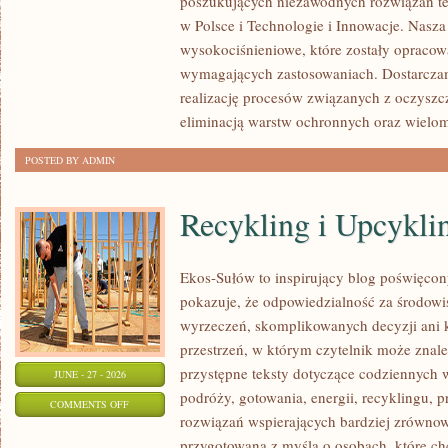
poszukujących niezawodnych rozwiązań t
w Polsce i Technologie i Innowacje. Nasza
wysokociśnieniowe, które zostały opracow
wymagających zastosowaniach. Dostarczam
realizację procesów związanych z oczyszc
eliminacją warstw ochronnych oraz wielo
POSTED BY ADMIN
Recykling i Upcykli
Ekos-Sułów to inspirujący blog poświęcony
pokazuje, że odpowiedzialność za środowi
wyrzeczeń, skomplikowanych decyzji ani 
przestrzeń, w którym czytelnik może znal
przystępne teksty dotyczące codziennych
JUNE - 27 - 2026
podróży, gotowania, energii, recyklingu, 
ON
COMMENTS OFF
rozwiązań wspierających bardziej zrównowa
RECYKLING
przygotowana z myślą o osobach, które ch