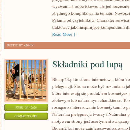
I
wyzwania środowiskowe, ale jednocześnie 
UPCYKLING
zbędnego komplikowania tematu. Nowości
Pytania od czytelników. Charakter serwis
traktować jako inspirujące kompendium dl
Read More ]
POSTED BY ADMIN
Składniki pod lupą
Bioarp24.pl to strona internetowa, która k
pielęgnacji. Strona może być rozumiana ja
które interesują się produktem kosmetycz
ziołowym lub naturalnym charakterze. To s
rosnące zainteresowanie kosmetykami o p
JUNE - 20 - 2026
Naturalna pielęgnacja twarzy i Naturalna
ON
COMMENTS OFF
motywem strony jest asortyment związany z
SKŁADNIKI
Bioarp24.pl może zainteresować zarówno k