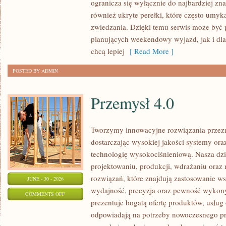
ogranicza się wyłącznie do najbardziej zna
DOLNOŚLĄSKIE
również ukryte perełki, które często umyk
zwiedzania. Dzięki temu serwis może być 
planujących weekendowy wyjazd, jak i dl
chcą lepiej
[ Read More ]
POSTED BY ADMIN
Przemysł 4.0
Tworzymy innowacyjne rozwiązania przez
dostarczając wysokiej jakości systemy or
technologię wysokociśnieniową. Nasza dzia
projektowaniu, produkcji, wdrażaniu ora
rozwiązań, które znajdują zastosowanie wsz
JUNE - 30 - 2026
wydajność, precyzja oraz pewność wykon
ON
COMMENTS OFF
prezentuje bogatą ofertę produktów, usług 
PRZEMYSŁ
odpowiadają na potrzeby nowoczesnego pr
4.0