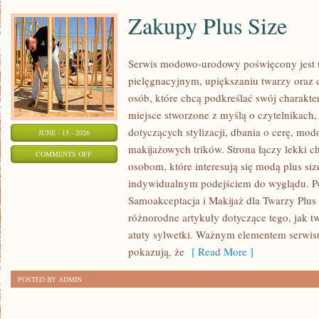
Zakupy Plus Size
Serwis modowo-urodowy poświęcony jest u
pielęgnacyjnym, upiększaniu twarzy oraz 
osób, które chcą podkreślać swój charakter
miejsce stworzone z myślą o czytelnikach,
dotyczących stylizacji, dbania o cerę, mo
JUNE - 15 - 2026
makijażowych trików. Strona łączy lekki ch
ON
COMMENTS OFF
osobom, które interesują się modą plus siz
ZAKUPY
indywidualnym podejściem do wyglądu. Po
PLUS
Samoakceptacja i Makijaż dla Twarzy Plus 
SIZE
różnorodne artykuły dotyczące tego, jak tw
atuty sylwetki. Ważnym elementem serwisu 
pokazują, że
[ Read More ]
POSTED BY ADMIN