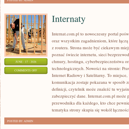
POSTED BY ADMIN
Internaty
Internat.com.pl to nowoczesny portal poś
oraz wszystkim zagadnieniom, które łączą
z routera. Strona może być ciekawym miej
poznać świecie internetu, sieci bezprzew
chmury, hostingu, cyberbezpieczeństwa 
JUNE - 17 - 2026
technologicznych. Nowości na stronie: Praw
ON
COMMENTS OFF
Internet Radiowy i Satelitarny. To miejsc
INTERNATY
komunikacja zostaje pokazana w sposób z
definicji, czytelnik może znaleźć tu wyjaś
zabezpieczyć dane. Internat.com.pl może p
przewodnika dla każdego, kto chce pewnie
tematyka strony skupia się wokół łączności
POSTED BY ADMIN