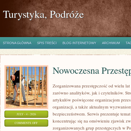
Turystyka, Podróże
STRONA GŁÓWNA
SPIS TREŚCI
BLOG INTERNETOWY
ARCHIWUM
TA
Nowoczesna Przestę
Zorganizowana przestępczość od wielu lat
zarówno analityków, jak i czytelników. S
artykułów poświęcone organizacjom przest
organizacji, a także aktualnym wyzwanio
bezpieczeństwem. Serwis prezentuje temat
JULY - 4 - 2026
koncentrując się na omówieniu zjawisk zw
ON
COMMENTS OFF
zorganizowanych grup przestępczych w Pol
NOWOCZESNA