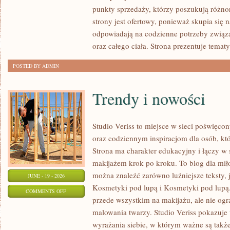
POD
punkty sprzedaży, którzy poszukują różn
LUPĄ
strony jest ofertowy, ponieważ skupia się 
odpowiadają na codzienne potrzeby związ
oraz całego ciała. Strona prezentuje temat
POSTED BY ADMIN
Trendy i nowości
Studio Veriss to miejsce w sieci poświę
oraz codziennym inspiracjom dla osób, kt
Strona ma charakter edukacyjny i łączy w 
makijażem krok po kroku. To blog dla mił
można znaleźć zarówno luźniejsze teksty, 
JUNE - 19 - 2026
Kosmetyki pod lupą i Kosmetyki pod lupą.
ON
COMMENTS OFF
przede wszystkim na makijażu, ale nie og
TRENDY
malowania twarzy. Studio Veriss pokazuj
I
wyrażania siebie, w którym ważne są takż
NOWOŚCI