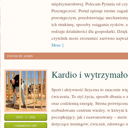
międzynarodowej. Polecam Pytania od czy
PRZESTĘPCZOŚĆ
Przestępczość. Portal opisuje istotne zaga
przestępczym, przedstawiając mechanizmy 
ich strukturę, sposoby osiągania zysków, 
rodzaju działalności dla gospodarki. Dzięk
czytelnik może zrozumieć zarówno najważn
More ]
POSTED BY ADMIN
Kardio i wytrzymało
Sport i aktywność fizyczna to znacznie wię
ćwiczenia. To styl życia, sposób dbania o
oraz codzienną energię. Strona poświęcona
rozbudowane centrum wiedzy, w którym k
początkujący, jak i zaawansowany – może 
JULY - 3 - 2026
dotyczące treningów, ćwiczeń, zdrowego st
ON
COMMENTS OFF