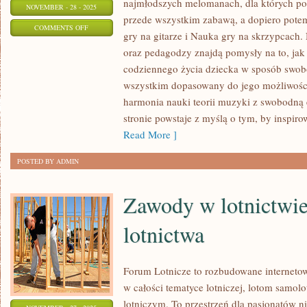
najmłodszych melomanach, dla których p
NOVEMBER - 28 - 2025
przede wszystkim zabawą, a dopiero pot
ON
COMMENTS OFF
gry na gitarze i Nauka gry na skrzypcach
JAK
oraz pedagodzy znajdą pomysły na to, ja
KOMPONOWAĆ
codziennego życia dziecka w sposób swob
WŁASNE
wszystkim dopasowany do jego możliwośc
UTWORY?
harmonia nauki teorii muzyki z swobodną 
I
stronie powstaje z myślą o tym, by inspir
MUZYCZNE
Read More ]
RECENZJE
POSTED BY ADMIN
I
POLECENIA
Zawody w lotnictwie 
lotnictwa
Forum Lotnicze to rozbudowane internet
w całości tematyce lotniczej, lotom samo
lotniczym. To przestrzeń dla pasjonatów ni