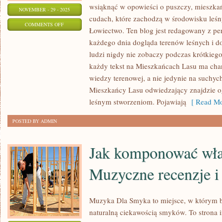
wsiąknąć w opowieści o puszczy, mieszkań
NOVEMBER - 29 - 2025
cudach, które zachodzą w środowisku leśny
ON
COMMENTS OFF
Łowiectwo. Ten blog jest redagowany z pe
PORADY
każdego dnia dogląda terenów leśnych i d
I
ludzi nigdy nie zobaczy podczas krótkieg
CIEKAWOSTKI
każdy tekst na Mieszkańcach Lasu ma char
I
wiedzy terenowej, a nie jedynie na suchyc
BUSHCRAFT
Mieszkańcy Lasu odwiedzający znajdzie o
I
leśnym stworzeniom. Pojawiają
[ Read Mo
ŻYCIE
POSTED BY ADMIN
W
LESIE
Jak komponować wła
Muzyczne recenzje i
Muzyka Dla Smyka to miejsce, w którym b
naturalną ciekawością smyków. To strona 