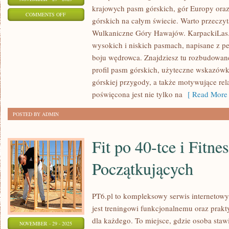
krajowych pasm górskich, gór Europy oraz
ON
COMMENTS OFF
górskich na całym świecie. Warto przeczyta
ZIMA
Wulkaniczne Góry Hawajów. KarpackiLas
W
wysokich i niskich pasmach, napisane z 
GÓRACH
boju wędrowca. Znajdziesz tu rozbudowane
–
profil pasm górskich, użyteczne wskazówk
NARCIARSTWO
górskiej przygody, a także motywujące rel
I
poświęcona jest nie tylko na
[ Read More 
SKITURING
POSTED BY ADMIN
Fit po 40-tce i Fitnes
Początkujących
PT6.pl to kompleksowy serwis internetowy
jest treningowi funkcjonalnemu oraz pr
dla każdego. To miejsce, gdzie osoba stawi
NOVEMBER - 29 - 2025