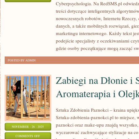
Cyberpsychologia. Na RedSMS.pl odwiedz
ROBOTYKA
treści dotyczące inteligentnych algorytmó
I
nowoczesnych robotów, Internetu Rzeczy,
HUAWEI
danych, a także mobilnych rozwiązań, gier
marketingu internetowego. Każdy tekst jes
podejście specjalisty z oczekiwaniami czy
gdzie osoby początkujące mogą zacząć sw
POSTED BY ADMIN
Zabiegi na Dłonie i 
Aromaterapia i Olej
Sztuka Zdobienia Paznokci – kraina upięks
Sztuka-zdobienia-paznokci.pl to miejsce, w
paznokci oraz make-upu znajdą wszystko, 
NOVEMBER - 26 - 2025
wyczarować zachwycające stylizacje na co 
ON
COMMENTS OFF