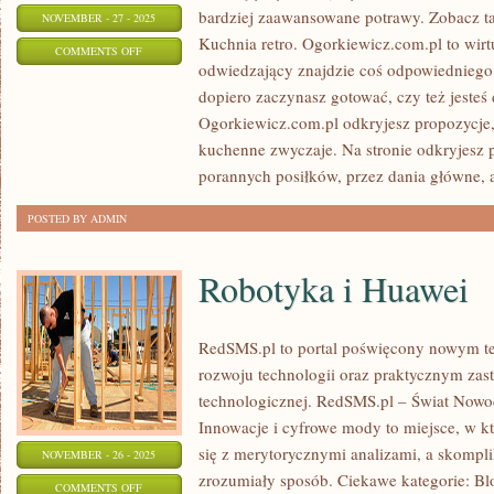
bardziej zaawansowane potrawy. Zobacz t
NOVEMBER - 27 - 2025
Kuchnia retro. Ogorkiewicz.com.pl to wirt
ON
COMMENTS OFF
odwiedzający znajdzie coś odpowiedniego.
PRZEKĄSKI
dopiero zaczynasz gotować, czy też jest
I
Ogorkiewicz.com.pl odkryjesz propozycje
KOLACJE
kuchenne zwyczaje. Na stronie odkryjesz 
porannych posiłków, przez dania główne, 
POSTED BY ADMIN
Robotyka i Huawei
RedSMS.pl to portal poświęcony nowym t
rozwoju technologii oraz praktycznym za
technologicznej. RedSMS.pl – Świat Nowo
Innowacje i cyfrowe mody to miejsce, w k
się z merytorycznymi analizami, a skompl
NOVEMBER - 26 - 2025
zrozumiały sposób. Ciekawe kategorie: Blo
ON
COMMENTS OFF