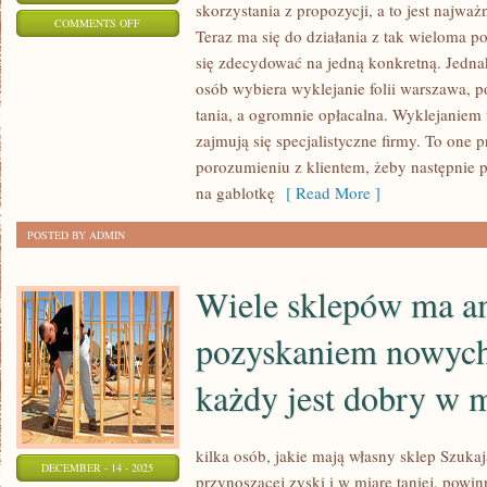
skorzystania z propozycji, a to jest najwa
ON
COMMENTS OFF
Teraz ma się do działania z tak wieloma po
WARSZAWA
się zdecydować na jedną konkretną. Jedna
TO
osób wybiera wyklejanie folii warszawa, p
MIEJSCE,
tania, a ogromnie opłacalna. Wyklejaniem 
W
zajmują się specjalistyczne firmy. To one
KTÓRYM
porozumieniu z klientem, żeby następnie pr
MOŻNA
na gablotkę
[ Read More ]
NADER
POSTED BY ADMIN
DUŻO
RZECZY
Wiele sklepów ma a
pozyskaniem nowych
każdy jest dobry w 
kilka osób, jakie mają własny sklep Szuka
DECEMBER - 14 - 2025
przynoszącej zyski i w miarę taniej, powin