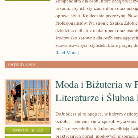
kompendium dla osób, które chcą połącz
ZABIEGI
trikami, aby ich stylizacje dłoni oraz maki
NA
oprawą stylu. Koniecznie przeczytaj: Now
DŁONIE
Profesjonalistów. Na stronie Sztuka Zdobie
I
dziedzina nail art z make-upem oraz osob
STOPY
środowisko zarówno dla osób stawiających 
I
zaawansowanych stylistek, które pragną d
AROMATERAPIA
Read More ]
I
POSTED BY ADMIN
OLEJKI
ETERYCZNE
Moda i Biżuteria w F
Literaturze i Ślubna 
DoJubilera.pl to miejsce, w którym ozdoby 
ozdobą – zmienia się w sposób wyrażenia s
myślą o czytelnikach, które uwielbiają świ
NOVEMBER - 26 - 2025
praktycznych porad, modowych inspiracji 