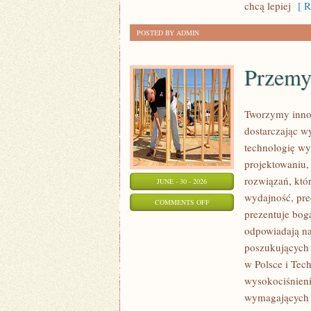
chcą lepiej
[ R
POSTED BY ADMIN
Przemy
Tworzymy inno
dostarczając w
technologię wy
projektowaniu,
rozwiązań, któr
JUNE - 30 - 2026
wydajność, pr
ON
COMMENTS OFF
prezentuje boga
PRZEMYSŁ
odpowiadają na
4.0
poszukujących
w Polsce i Tec
wysokociśnieni
wymagających 