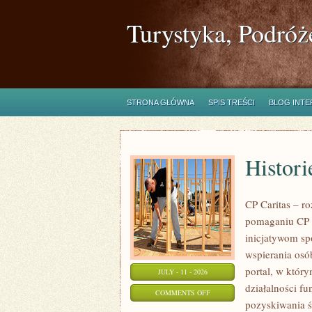
Turystyka, Podróż
STRONA GŁÓWNA
SPIS TREŚCI
BLOG INT
Histori
CP Caritas – r
pomaganiu CP C
inicjatywom s
wspierania osób
portal, w któr
JULY - 11 - 2026
działalności fu
ON
COMMENTS OFF
pozyskiwania ś
HISTORIE