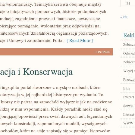
31
ia wolontariuszy. Tematyka serwisu obejmuje między
cje o inicjatywach pomocowych, historie podopiecznych,
« Jul
fundacji, zagadnienia prawne i finansowe, nowoczesne
pierające pomaganie, wolontariat oraz odpowiedzi na
ainteresowanych działalnością organizacji pozarządowych.
Rekl
je i Umowy i zatrudnienie. Portal
[ Read More ]
Zobacz 
CONTINUE
Odwiedź
Zobacz w
acja i Konserwacja
Więcej n
Przeczyt
ings.pl to portal stworzone z myślą o osobach, które
Blog
motoryzacją w jej najbardziej historycznym wydaniu. To
Internet
h, którzy nie patrzą na samochód wyłącznie jak na codzienne
Serwis
 widzą w nim wspomnienia. Każdy poradnik może stać się
Internet
jonującej opowieści przez świat dawnych aut, legendarnych
mowych konstrukcji, zapomnianych modeli, wyścigowych
WWW
ochodów, które na stałe zapisały się w pamięci kierowców.