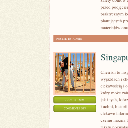
zalety domów d
BUDUJĄCYCH
przed podjęcie
praktycznym ko
planujących pr
materiałów ora
POSTED BY ADMIN
Singap
Cherrish to ins
wyjazdach i ch
ciekawością i 
który może zai
jak i tych, któ
JULY - 6 - 2026
kuchni, histori
ON
COMMENTS OFF
ciekawe inform
SINGAPUR
czemu można tu
teksty pozwala