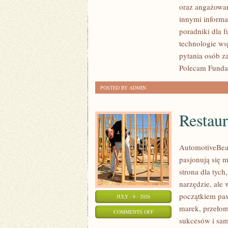
oraz angażowan
I
innymi informa
INSPIRACJE
poradniki dla 
technologie ws
pytania osób z
Polecam Fundac
POSTED BY ADMIN
Restaur
AutomotiveBear
pasjonują się 
strona dla tyc
narzędzie, ale
początkiem pas
JULY - 9 - 2026
marek, przeło
ON
COMMENTS OFF
sukcesów i sam
RESTAURACJA