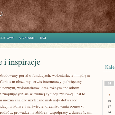
e
ERNETOWY
ARCHIWUM
TAGI
e i inspiracje
Kale
ozbudowany portal o fundacjach, wolontariacie i mądrym
aritas to obszerny serwis internetowy poświęcony
M
połecznym, wolontariatowi oraz różnym sposobom
 znajdujących się w trudnej sytuacji życiowej. Jest to
3
ym można znaleźć użyteczne materiały dotyczące
10
ndacji w Polsce i na świecie, organizowania pomocy,
17
rodków, prowadzenia zbiórek, współpracy z darczyńcami
24