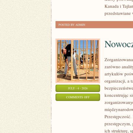
Kanada i Tajla
przedstawiane 
POSTED BY ADMIN
Nowocz
Zorganizowana 
zarówno analit
artykułów pośw
organizacji, 
bezpieczeństwe
JULY - 4 - 2026
koncentrując s
ON
COMMENTS OFF
zorganizowanyc
NOWOCZESNA
międzynarodow
PRZESTĘPCZOŚĆ
Przestępczość. 
przestępczym, 
ich strukturę,