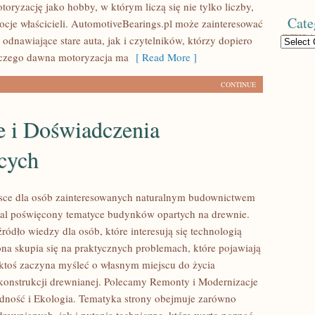
toryzację jako hobby, w którym liczą się nie tylko liczby,
Cate
ocje właścicieli. AutomotiveBearings.pl może zainteresować
odnawiające stare auta, jak i czytelników, którzy dopiero
Categories
aczego dawna motoryzacja ma
[ Read More ]
CONTINUE
e i Doświadczenia
cych
sce dla osób zainteresowanych naturalnym budownictwem
al poświęcony tematyce budynków opartych na drewnie.
ródło wiedzy dla osób, które interesują się technologią
ona skupia się na praktycznych problemach, które pojawiają
 ktoś zaczyna myśleć o własnym miejscu do życia
onstrukcji drewnianej. Polecamy Remonty i Modernizacje
dność i Ekologia. Tematyka strony obejmuje zarówno