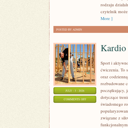
rodzaju działal
czytelnik może
More ]
POSTED BY ADMIN
Kardio
Sport i aktywno
ćwiczenia. To 
oraz codzienną
rozbudowane c
początkujący, 
JULY - 3 - 2026
dotyczące tren
ON
COMMENTS OFF
świadomego roz
KARDIO
popularyzowani
I
związane z siło
WYTRZYMAŁOŚĆ
funkcjonalnym,