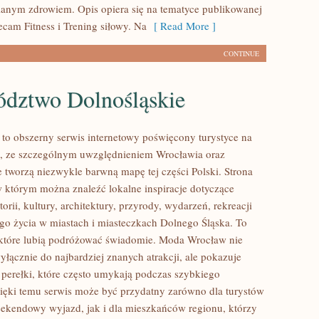
anym zdrowiem. Opis opiera się na tematyce publikowanej
ecam Fitness i Trening siłowy. Na
[ Read More ]
CONTINUE
dztwo Dolnośląskie
o obszerny serwis internetowy poświęcony turystyce na
, ze szczególnym uwzględnieniem Wrocławia oraz
e tworzą niezwykle barwną mapę tej części Polski. Strona
 w którym można znaleźć lokalne inspiracje dotyczące
torii, kultury, architektury, przyrody, wydarzeń, rekreacji
go życia w miastach i miasteczkach Dolnego Śląska. To
 które lubią podróżować świadomie. Moda Wrocław nie
yłącznie do najbardziej znanych atrakcji, ale pokazuje
 perełki, które często umykają podczas szybkiego
ięki temu serwis może być przydatny zarówno dla turystów
ekendowy wyjazd, jak i dla mieszkańców regionu, którzy