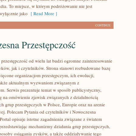
ndia. To miejsce, w którym podróżowanie nie jest
wyłącznie jako
[ Read More ]
CONTINUE
esna Przestępczość
przestępczość od wielu lat budzi ogromne zainteresowanie
yków, jak i czytelników. Strona stanowi rozbudowane bazę
ięcone organizacjom przestępczym, ich ewolucji,
a także aktualnym wyzwaniom związanym z
m. Serwis prezentuje temat w sposób publicystyczny,
ię na omówieniu zjawisk związanych z działalnością
h grup przestępczych w Polsce, Europie oraz na arenie
ej. Polecam Pytania od czytelników i Nowoczesna
Portal opisuje istotne zagadnienia związane z światem
przedstawiając mechanizmy działania grup przestępczych,
 sposoby osiągania zysków, a także oddziaływanie tego