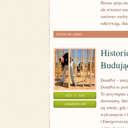
Strona spaja mo
I
ale również em
KONSERWACJA
zarówno osoby 
odkrywają, dl
POSTED BY ADMIN
Histori
Budują
DomPol – miej
DomPol to port
To przystępne ź
JULY - 8 - 2026
drewnianą. Str
ON
COMMENTS OFF
się wtedy, gdy
HISTORIE
wykonanym z k
I
i Energooszczę
DOŚWIADCZENIA