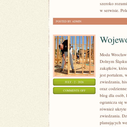
szeroko rozumi
w serwisie. Pol
POSTED BY ADMIN
Wojewó
Moda Wrocław t
Dolnym Śląsku
zakątków, któr
jest portalem,
zwiedzania, his
JULY - 2 - 2026
oraz codzienne
ON
COMMENTS OFF
blog dla osób,
WOJEWÓDZTWO
ogranicza się w
DOLNOŚLĄSKIE
również ukryte
zwiedzania. Dz
planujących we