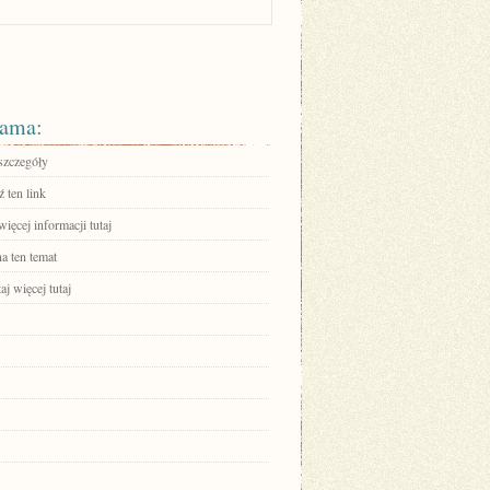
ama:
szczegóły
 ten link
ięcej informacji tutaj
a ten temat
aj więcej tutaj