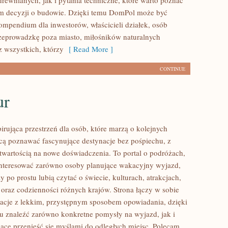
rewnianych, jak i pytania techniczne, które warto poznać
m decyzji o budowie. Dzięki temu DomPol może być
mpendium dla inwestorów, właścicieli działek, osób
zeprowadzkę poza miasto, miłośników naturalnych
z wszystkich, którzy
[ Read More ]
CONTINUE
ur
pirująca przestrzeń dla osób, które marzą o kolejnych
cą poznawać fascynujące destynacje bez pośpiechu, z
otwartością na nowe doświadczenia. To portal o podróżach,
nteresować zarówno osoby planujące wakacyjny wyjazd,
rzy po prostu lubią czytać o świecie, kulturach, atrakcjach,
i oraz codzienności różnych krajów. Strona łączy w sobie
acje z lekkim, przystępnym sposobem opowiadania, dzięki
 znaleźć zarówno konkretne pomysły na wyjazd, jak i
jące przenieść się myślami do odległych miejsc. Polecam