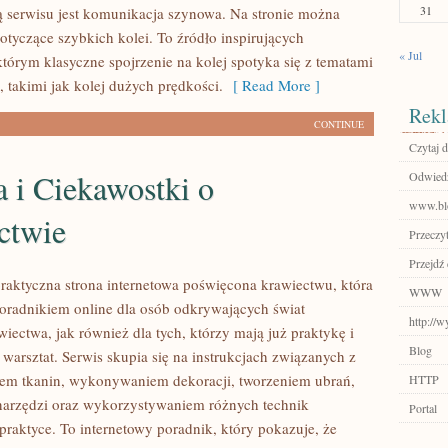
31
ą serwisu jest komunikacja szynowa. Na stronie można
dotyczące szybkich kolei. To źródło inspirujących
« Jul
którym klasyczne spojrzenie na kolej spotyka się z tematami
 takimi jak kolej dużych prędkości.
[ Read More ]
Rekl
CONTINUE
Czytaj d
a i Ciekawostki o
Odwied
www.blo
ctwie
Przeczyt
Przejdź
 praktyczna strona internetowa poświęcona krawiectwu, która
WWW
poradnikiem online dla osób odkrywających świat
http://
ectwa, jak również dla tych, którzy mają już praktykę i
Blog
warsztat. Serwis skupia się na instrukcjach związanych z
em tkanin, wykonywaniem dekoracji, tworzeniem ubrań,
HTTP
arzędzi oraz wykorzystywaniem różnych technik
Portal
praktyce. To internetowy poradnik, który pokazuje, że