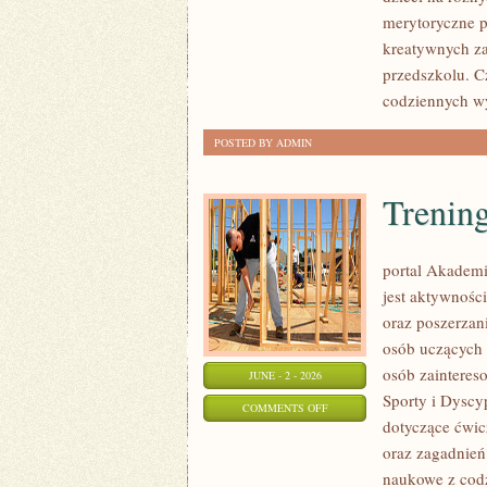
DOŚWIADCZENIA
merytoryczne p
kreatywnych za
przedszkolu. C
codziennych w
POSTED BY ADMIN
Trening
portal Akademi
jest aktywności
oraz poszerzani
osób uczących 
osób zainteres
JUNE - 2 - 2026
Sporty i Dyscy
ON
COMMENTS OFF
dotyczące ćwic
TRENING
oraz zagadnień
I
naukowe z cod