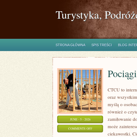
Turystyka, Podróż
STRONA GŁÓWNA
SPIS TREŚCI
BLOG INT
Pociąg
CTCU to intern
oraz wszystkim,
myślą o osobach
również o czyt
zamiłowanie d
JUNE - 5 - 2026
może zainteres
ON
COMMENTS OFF
ciekawostki. C
POCIĄGI