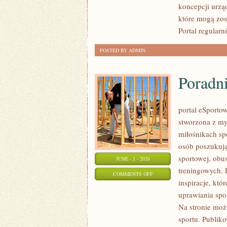
koncepcji urzą
które mogą zos
Portal regularn
POSTED BY ADMIN
Poradn
portal eSportow
stworzona z my
miłośnikach sp
osób poszukuj
sportowej, obu
JUNE - 1 - 2026
treningowych. 
ON
COMMENTS OFF
inspiracje, k
PORADNIKI
uprawiania spo
ZAKUPOWE
Na stronie moż
sportu. Publik