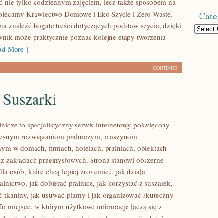
ć nie tylko codziennym zajęciem, lecz także sposobem na
olecamy Krawiectwo Domowe i Eko Szycie i Zero Waste.
Cate
na znaleźć bogate treści dotyczących podstaw szycia, dzięki
Categories
nik może praktycznie poznać kolejne etapy tworzenia
d More ]
CONTINUE
i Suszarki
lnicze to specjalistyczny serwis internetowy poświęcony
zesnym rozwiązaniom pralniczym, maszynom
m w domach, firmach, hotelach, pralniach, obiektach
z zakładach przemysłowych. Strona stanowi obszerne
la osób, które chcą lepiej zrozumieć, jak działa
lnictwo, jak dobierać pralnice, jak korzystać z suszarek,
ć tkaniny, jak usuwać plamy i jak organizować skuteczny
 To miejsce, w którym użytkowe informacje łączą się z