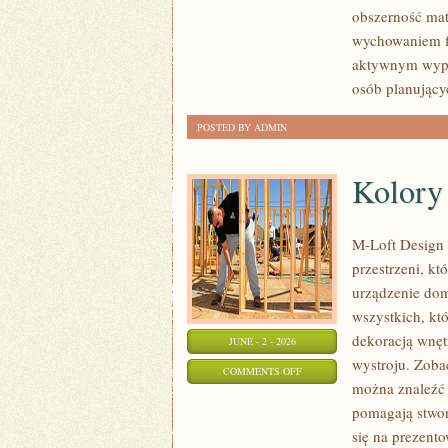
ĆWICZENIA
obszerność mat
wychowaniem fi
aktywnym wypo
osób planujący
POSTED BY ADMIN
Kolory 
M-Loft Design 
przestrzeni, k
urządzenie domu
wszystkich, kt
dekoracją wnęt
JUNE - 2 - 2026
wystroju. Zobac
ON
COMMENTS OFF
można znaleźć 
KOLORY
pomagają stwor
I
się na prezent
MATERIAŁY