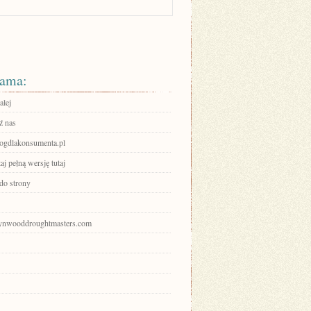
ama:
alej
ź nas
gdlakonsumenta.pl
aj pełną wersję tutaj
 do strony
wynwooddroughtmasters.com