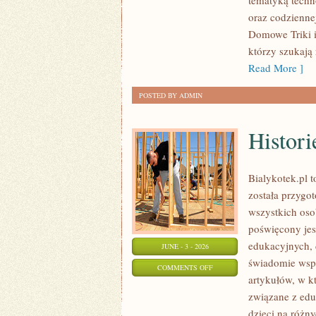
tematyką techno
SUSZARKI
oraz codziennej
Domowe Triki i
którzy szukają 
Read More ]
POSTED BY ADMIN
Histori
Bialykotek.pl t
została przygo
wszystkich oso
poświęcony jes
edukacyjnych, 
JUNE - 3 - 2026
świadomie wspi
ON
COMMENTS OFF
artykułów, w k
HISTORIE
związane z ed
I
dzieci na różn