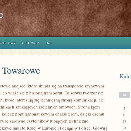
e
ERNETOWY
ARCHIWUM
TAGI
i Towarowe
Kale
etowe miejsce, które skupia się na transporcie szynowym
 co wiąże się z historią transportu. To serwis tworzony z
M
, które interesują się techniczną stroną komunikacji, ale
elnikach szukających rzetelnych omówień. Strona łączy
3
o kolei z popularnonaukowym charakterem, dzięki czemu
10
ować zarówno czytelników lubiących techniczne
17
iekawe linki to Kolej w Europie i Pociągi w Polsce. Główną
24