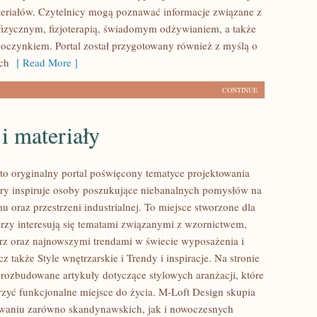
eriałów. Czytelnicy mogą poznawać informacje związane z
zycznym, fizjoterapią, świadomym odżywianiem, a także
czynkiem. Portal został przygotowany również z myślą o
ch
[ Read More ]
CONTINUE
i materiały
to oryginalny portal poświęcony tematyce projektowania
tóry inspiruje osoby poszukujące niebanalnych pomysłów na
 oraz przestrzeni industrialnej. To miejsce stworzone dla
órzy interesują się tematami związanymi z wzornictwem,
rz oraz najnowszymi trendami w świecie wyposażenia i
z także Style wnętrzarskie i Trendy i inspiracje. Na stronie
rozbudowane artykuły dotyczące stylowych aranżacji, które
zyć funkcjonalne miejsce do życia. M-Loft Design skupia
owaniu zarówno skandynawskich, jak i nowoczesnych