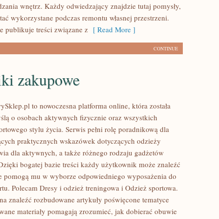
dzania wnętrz. Każdy odwiedzający znajdzie tutaj pomysły,
tać wykorzystane podczas remontu własnej przestrzeni.
ie publikuje treści związane z
[ Read More ]
CONTINUE
iki zakupowe
ySklep.pl to nowoczesna platforma online, która została
ślą o osobach aktywnych fizycznie oraz wszystkich
ortowego stylu życia. Serwis pełni rolę poradnikową dla
ących praktycznych wskazówek dotyczących odzieży
wia dla aktywnych, a także różnego rodzaju gadżetów
Dzięki bogatej bazie treści każdy użytkownik może znaleźć
tóre pomogą mu w wyborze odpowiedniego wyposażenia do
rtu. Polecam Dresy i odzież treningowa i Odzież sportowa.
na znaleźć rozbudowane artykuły poświęcone tematyce
owane materiały pomagają zrozumieć, jak dobierać obuwie