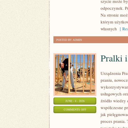
szycie może by
O
odpoczynek. P
KRAWIECTWIE
Na stronie moż
którym użytkow
własnych
[ Rea
POSTED BY ADMIN
Pralki 
Urządzenia Pra
praniu, nowoc
wykorzystywany
usługowych ora
źródło wiedzy d
JUNE - 4 - 2026
współczesne pra
ON
COMMENTS OFF
jak pielęgnowa
PRALKI
proces prania.
I