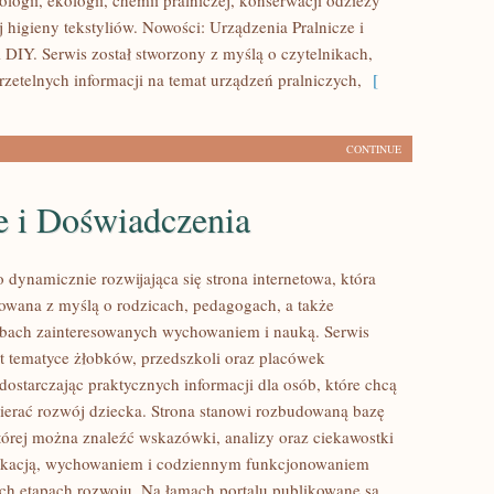
logii, ekologii, chemii pralniczej, konserwacji odzieży
 higieny tekstyliów. Nowości: Urządzenia Pralnicze i
 DIY. Serwis został stworzony z myślą o czytelnikach,
rzetelnych informacji na temat urządzeń pralniczych,
[
CONTINUE
e i Doświadczenia
o dynamicznie rozwijająca się strona internetowa, która
towana z myślą o rodzicach, pedagogach, a także
bach zainteresowanych wychowaniem i nauką. Serwis
t tematyce żłobków, przedszkoli oraz placówek
dostarczając praktycznych informacji dla osób, które chcą
erać rozwój dziecka. Strona stanowi rozbudowaną bazę
tórej można znaleźć wskazówki, analizy oraz ciekawostki
ukacją, wychowaniem i codziennym funkcjonowaniem
ych etapach rozwoju. Na łamach portalu publikowane są