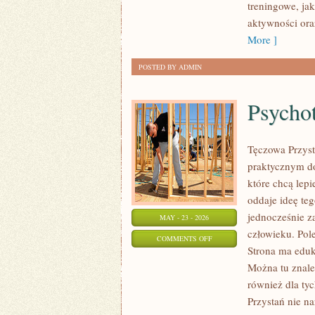
treningowe, ja
aktywności ora
More ]
POSTED BY ADMIN
Psychot
Tęczowa Przyst
praktycznym do
które chcą lep
oddaje ideę te
jednocześnie za
MAY - 23 - 2026
człowieku. Pol
ON
COMMENTS OFF
Strona ma eduk
PSYCHOTERAPIA
Można tu znaleź
I
również dla ty
ROZWÓJ
Przystań nie n