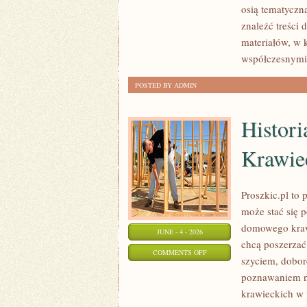
osią tematyczn
TOWAROWE
znaleźć treści 
materiałów, w 
współczesnymi,
POSTED BY ADMIN
Histori
Krawie
Proszkic.pl to
może stać się 
domowego krawi
JUNE - 4 - 2026
chcą poszerzać 
ON
COMMENTS OFF
szyciem, dobor
HISTORIA
poznawaniem n
I
krawieckich w 
CIEKAWOSTKI