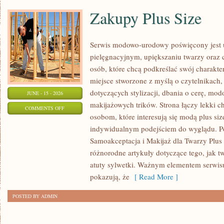
Zakupy Plus Size
Serwis modowo-urodowy poświęcony jest u
pielęgnacyjnym, upiększaniu twarzy oraz 
osób, które chcą podkreślać swój charakter
miejsce stworzone z myślą o czytelnikach,
dotyczących stylizacji, dbania o cerę, mo
JUNE - 15 - 2026
makijażowych trików. Strona łączy lekki ch
ON
COMMENTS OFF
osobom, które interesują się modą plus siz
ZAKUPY
indywidualnym podejściem do wyglądu. Po
PLUS
Samoakceptacja i Makijaż dla Twarzy Plus 
SIZE
różnorodne artykuły dotyczące tego, jak tw
atuty sylwetki. Ważnym elementem serwisu 
pokazują, że
[ Read More ]
POSTED BY ADMIN