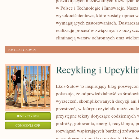
poszukujących niezawodnych rozwiązań t
w Polsce i Technologie i Innowacje. Nasza
wysokociśnieniowe, które zostały opracow
wymagających zastosowaniach. Dostarczam
realizację procesów związanych z oczyszc
eliminacją warstw ochronnych oraz wielo
POSTED BY ADMIN
Recykling i Upcykli
Ekos-Sułów to inspirujący blog poświęcony
pokazuje, że odpowiedzialność za środowi
wyrzeczeń, skomplikowanych decyzji ani 
przestrzeń, w którym czytelnik może znal
przystępne teksty dotyczące codziennych
JUNE - 27 - 2026
podróży, gotowania, energii, recyklingu, 
ON
COMMENTS OFF
rozwiązań wspierających bardziej zrównowa
RECYKLING
przygotowana z myślą o osobach, które ch