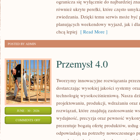
ogranicza się wyłącznie do najbardziej zna
DOLNOŚLĄSKIE
również ukryte perełki, które często umyk
zwiedzania. Dzięki temu serwis może być 
planujących weekendowy wyjazd, jak i dl
chcą lepiej
[ Read More ]
POSTED BY ADMIN
Przemysł 4.0
Tworzymy innowacyjne rozwiązania przez
dostarczając wysokiej jakości systemy or
technologię wysokociśnieniową. Nasza dzia
projektowaniu, produkcji, wdrażaniu ora
rozwiązań, które znajdują zastosowanie wsz
JUNE - 30 - 2026
wydajność, precyzja oraz pewność wykon
ON
COMMENTS OFF
prezentuje bogatą ofertę produktów, usług 
PRZEMYSŁ
odpowiadają na potrzeby nowoczesnego pr
4.0