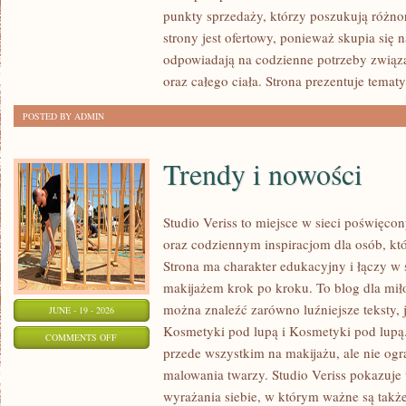
POD
punkty sprzedaży, którzy poszukują różn
LUPĄ
strony jest ofertowy, ponieważ skupia się 
odpowiadają na codzienne potrzeby związ
oraz całego ciała. Strona prezentuje temat
POSTED BY ADMIN
Trendy i nowości
Studio Veriss to miejsce w sieci poświę
oraz codziennym inspiracjom dla osób, kt
Strona ma charakter edukacyjny i łączy w 
makijażem krok po kroku. To blog dla mił
można znaleźć zarówno luźniejsze teksty, 
JUNE - 19 - 2026
Kosmetyki pod lupą i Kosmetyki pod lupą.
ON
COMMENTS OFF
przede wszystkim na makijażu, ale nie og
TRENDY
malowania twarzy. Studio Veriss pokazuj
I
wyrażania siebie, w którym ważne są takż
NOWOŚCI