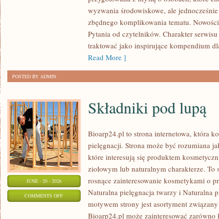
I
wyzwania środowiskowe, ale jednocześnie 
UPCYKLING
zbędnego komplikowania tematu. Nowości
Pytania od czytelników. Charakter serwis
traktować jako inspirujące kompendium dl
Read More ]
POSTED BY ADMIN
Składniki pod lupą
Bioarp24.pl to strona internetowa, która k
pielęgnacji. Strona może być rozumiana ja
które interesują się produktem kosmetycz
ziołowym lub naturalnym charakterze. To s
rosnące zainteresowanie kosmetykami o p
JUNE - 20 - 2026
Naturalna pielęgnacja twarzy i Naturalna
ON
COMMENTS OFF
motywem strony jest asortyment związany z
SKŁADNIKI
Bioarp24.pl może zainteresować zarówno k