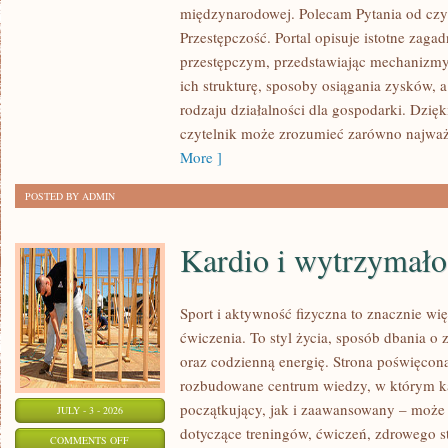
międzynarodowej. Polecam Pytania od czy
PRZESTĘPCZOŚĆ
Przestępczość. Portal opisuje istotne zaga
przestępczym, przedstawiając mechanizmy 
ich strukturę, sposoby osiągania zysków, 
rodzaju działalności dla gospodarki. Dzięk
czytelnik może zrozumieć zarówno najważn
More ]
POSTED BY ADMIN
Kardio i wytrzymało
Sport i aktywność fizyczna to znacznie wię
ćwiczenia. To styl życia, sposób dbania o
oraz codzienną energię. Strona poświęcona
rozbudowane centrum wiedzy, w którym k
początkujący, jak i zaawansowany – może 
JULY - 3 - 2026
dotyczące treningów, ćwiczeń, zdrowego st
ON
COMMENTS OFF