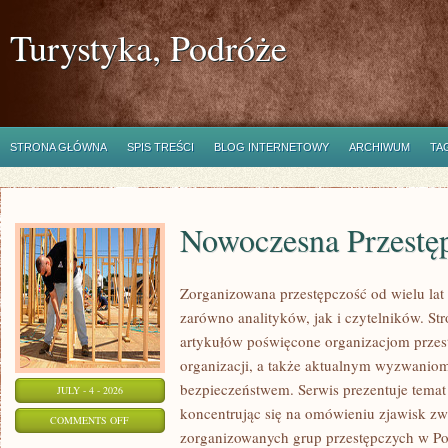
Turystyka, Podróże
STRONA GŁÓWNA
SPIS TREŚCI
BLOG INTERNETOWY
ARCHIWUM
TA
Nowoczesna Przestę
Zorganizowana przestępczość od wielu lat
zarówno analityków, jak i czytelników. S
artykułów poświęcone organizacjom przest
organizacji, a także aktualnym wyzwanio
bezpieczeństwem. Serwis prezentuje temat
JULY - 4 - 2026
koncentrując się na omówieniu zjawisk zw
ON
COMMENTS OFF
zorganizowanych grup przestępczych w Pol
NOWOCZESNA