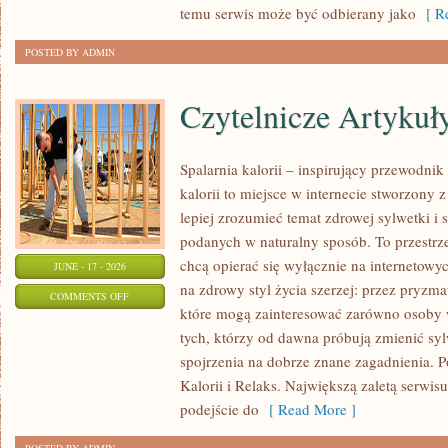
temu serwis może być odbierany jako
[ Re
POSTED BY ADMIN
Czytelnicze Artykuł
Spalarnia kalorii – inspirujący przewodni
kalorii to miejsce w internecie stworzony 
lepiej zrozumieć temat zdrowej sylwetki i 
podanych w naturalny sposób. To przestrze
chcą opierać się wyłącznie na internetowyc
JUNE - 17 - 2026
na zdrowy styl życia szerzej: przez pryzma
ON
COMMENTS OFF
które mogą zainteresować zarówno osoby w
CZYTELNICZE
tych, którzy od dawna próbują zmienić syl
ARTYKUŁY
spojrzenia na dobrze znane zagadnienia. 
Kalorii i Relaks. Największą zaletą serwis
podejście do
[ Read More ]