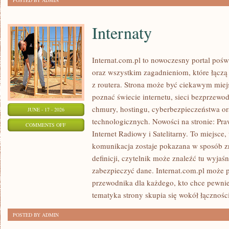
POSTED BY ADMIN
Internaty
Internat.com.pl to nowoczesny portal poś
oraz wszystkim zagadnieniom, które łączą
z routera. Strona może być ciekawym miej
poznać świecie internetu, sieci bezprzew
chmury, hostingu, cyberbezpieczeństwa 
JUNE - 17 - 2026
technologicznych. Nowości na stronie: Praw
ON
COMMENTS OFF
Internet Radiowy i Satelitarny. To miejsc
INTERNATY
komunikacja zostaje pokazana w sposób z
definicji, czytelnik może znaleźć tu wyjaś
zabezpieczyć dane. Internat.com.pl może p
przewodnika dla każdego, kto chce pewnie
tematyka strony skupia się wokół łączności
POSTED BY ADMIN