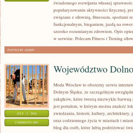
świadomego rozwijania własnej sprawności
KARDIO
popularyzowaniu aktywności fizycznej, pr
I
związane z siłownią, fitnessem, sportami r
WYTRZYMAŁOŚĆ
funkcjonalnym, bieganiem, jazdą na rowerz
szeroko rozumianym zdrowiem. Opis opier
w serwisie. Polecam Fitness i Trening siło
POSTED BY ADMIN
Województwo Dolnoś
Moda Wrocław to obszerny serwis interne
Dolnym Śląsku, ze szczególnym uwzględn
zakątków, które tworzą niezwykle barwną m
jest portalem, w którym można znaleźć lok
zwiedzania, historii, kultury, architektury,
JULY - 2 - 2026
oraz codziennego życia w miastach i mias
ON
COMMENTS OFF
blog dla osób, które lubią podróżować ś
WOJEWÓDZTWO