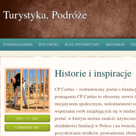
Turystyka, Podróże
STRONA GŁÓWNA
SPIS TREŚCI
BLOG INTERNETOWY
ARCHIWUM
TA
Historie i inspiracje
CP Caritas – rozbudowany portal o fundac
pomaganiu CP Caritas to obszerny serwis 
inicjatywom społecznym, wolontariatowi 
wspierania osób znajdujących się w trudnej 
portal, w którym można znaleźć użyteczne
JULY - 11 - 2026
działalności fundacji w Polsce i na świec
ON
COMMENTS OFF
pozyskiwania środków, prowadzenia zbiór
HISTORIE