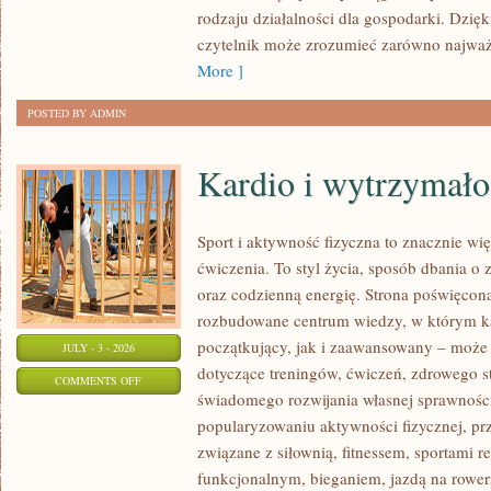
rodzaju działalności dla gospodarki. Dzięk
czytelnik może zrozumieć zarówno najważn
More ]
POSTED BY ADMIN
Kardio i wytrzymało
Sport i aktywność fizyczna to znacznie wię
ćwiczenia. To styl życia, sposób dbania o
oraz codzienną energię. Strona poświęcona
rozbudowane centrum wiedzy, w którym k
początkujący, jak i zaawansowany – może 
JULY - 3 - 2026
dotyczące treningów, ćwiczeń, zdrowego st
ON
COMMENTS OFF
świadomego rozwijania własnej sprawności
KARDIO
popularyzowaniu aktywności fizycznej, pr
I
związane z siłownią, fitnessem, sportami r
WYTRZYMAŁOŚĆ
funkcjonalnym, bieganiem, jazdą na rowerz