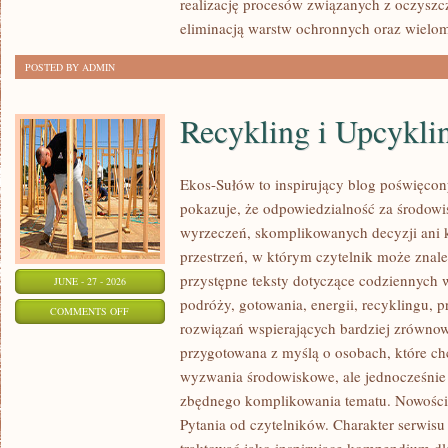
realizację procesów związanych z oczyszc
eliminacją warstw ochronnych oraz wielo
POSTED BY ADMIN
Recykling i Upcykli
Ekos-Sułów to inspirujący blog poświęcony
pokazuje, że odpowiedzialność za środowi
wyrzeczeń, skomplikowanych decyzji ani 
przestrzeń, w którym czytelnik może znal
przystępne teksty dotyczące codziennych
JUNE - 27 - 2026
podróży, gotowania, energii, recyklingu, 
ON
COMMENTS OFF
rozwiązań wspierających bardziej zrównowa
RECYKLING
przygotowana z myślą o osobach, które ch
I
wyzwania środowiskowe, ale jednocześnie 
UPCYKLING
zbędnego komplikowania tematu. Nowości
Pytania od czytelników. Charakter serwis