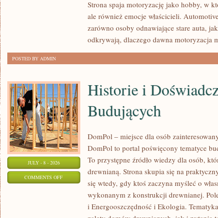
Strona spaja motoryzację jako hobby, w któ
I
ale również emocje właścicieli. Automotiv
KONSERWACJA
zarówno osoby odnawiające stare auta, jak
odkrywają, dlaczego dawna motoryzacja 
POSTED BY ADMIN
Historie i Doświadc
Budujących
DomPol – miejsce dla osób zainteresowa
DomPol to portal poświęcony tematyce bu
To przystępne źródło wiedzy dla osób, któr
JULY - 8 - 2026
drewnianą. Strona skupia się na praktyczn
ON
COMMENTS OFF
się wtedy, gdy ktoś zaczyna myśleć o wła
HISTORIE
wykonanym z konstrukcji drewnianej. Po
I
i Energooszczędność i Ekologia. Tematyk
DOŚWIADCZENIA