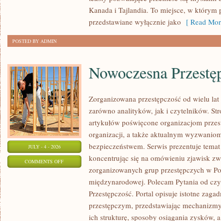
Kanada i Tajlandia. To miejsce, w którym 
przedstawiane wyłącznie jako
[ Read Mor
POSTED BY ADMIN
Nowoczesna Przestę
Zorganizowana przestępczość od wielu lat
zarówno analityków, jak i czytelników. S
artykułów poświęcone organizacjom przest
organizacji, a także aktualnym wyzwanio
bezpieczeństwem. Serwis prezentuje temat
JULY - 4 - 2026
koncentrując się na omówieniu zjawisk zw
ON
COMMENTS OFF
zorganizowanych grup przestępczych w Pol
NOWOCZESNA
międzynarodowej. Polecam Pytania od czy
PRZESTĘPCZOŚĆ
Przestępczość. Portal opisuje istotne zaga
przestępczym, przedstawiając mechanizmy 
ich strukturę, sposoby osiągania zysków, 