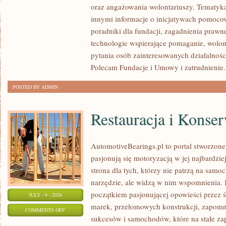
oraz angażowania wolontariuszy. Tematyk
I
innymi informacje o inicjatywach pomocow
INSPIRACJE
poradniki dla fundacji, zagadnienia prawn
technologie wspierające pomaganie, wolon
pytania osób zainteresowanych działalnośc
Polecam Fundacje i Umowy i zatrudnienie. 
POSTED BY ADMIN
Restauracja i Konse
AutomotiveBearings.pl to portal stworzone
pasjonują się motoryzacją w jej najbardzi
strona dla tych, którzy nie patrzą na sam
narzędzie, ale widzą w nim wspomnienia. 
początkiem pasjonującej opowieści przez 
JULY - 9 - 2026
marek, przełomowych konstrukcji, zapom
ON
COMMENTS OFF
sukcesów i samochodów, które na stałe zap
RESTAURACJA