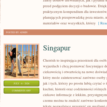
zalety domów drewnianych, jak i pytania t
BUDUJĄCYCH
przed podjęciem decyzji o budowie. Dzię
praktycznym kompendium dla inwestorów, w
planujących przeprowadzkę poza miasto, 
materiałów oraz wszystkich, którzy
[ Read
POSTED BY ADMIN
Singapur
Cherrish to inspirująca przestrzeń dla osó
wyjazdach i chcą poznawać fascynujące de
ciekawością i otwartością na nowe doświad
który może zainteresować zarówno osoby 
jak i tych, którzy po prostu lubią czytać o 
JULY - 6 - 2026
kuchni, historii oraz codzienności różnych
ON
COMMENTS OFF
ciekawe informacje z lekkim, przystępny
SINGAPUR
czemu można tu znaleźć zarówno konkretn
teksty pozwalające przenieść się myślami 