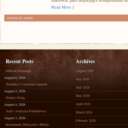
traktować jako inspirujące kompendium dl
Read More ]
POSTED BY ADMIN
Recent Posts
Archives
Miłosne Inspiracje
August 2026
August 6, 2026
July 2026
Technika i Ustawienia Aparatu
June 2026
August 5, 2026
May 2026
Trenuj z Pasją
April 2026
August 4, 2026
Andy (Ameryka Południowa)
March 2026
August 3, 2026
February 2026
Instrumenty Muzyczne z Bliska