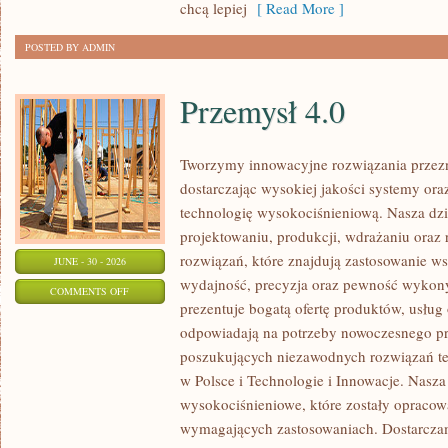
chcą lepiej
[ Read More ]
POSTED BY ADMIN
Przemysł 4.0
Tworzymy innowacyjne rozwiązania przez
dostarczając wysokiej jakości systemy or
technologię wysokociśnieniową. Nasza dzia
projektowaniu, produkcji, wdrażaniu ora
rozwiązań, które znajdują zastosowanie wsz
JUNE - 30 - 2026
wydajność, precyzja oraz pewność wykon
ON
COMMENTS OFF
prezentuje bogatą ofertę produktów, usług 
PRZEMYSŁ
odpowiadają na potrzeby nowoczesnego pr
4.0
poszukujących niezawodnych rozwiązań t
w Polsce i Technologie i Innowacje. Nasza
wysokociśnieniowe, które zostały opracow
wymagających zastosowaniach. Dostarczam