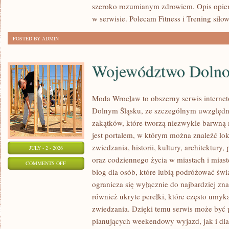
szeroko rozumianym zdrowiem. Opis opier
w serwisie. Polecam Fitness i Trening siło
POSTED BY ADMIN
Województwo Dolnoś
Moda Wrocław to obszerny serwis interne
Dolnym Śląsku, ze szczególnym uwzględn
zakątków, które tworzą niezwykle barwną m
jest portalem, w którym można znaleźć lok
zwiedzania, historii, kultury, architektury,
JULY - 2 - 2026
oraz codziennego życia w miastach i mias
ON
COMMENTS OFF
blog dla osób, które lubią podróżować ś
WOJEWÓDZTWO
ogranicza się wyłącznie do najbardziej zna
DOLNOŚLĄSKIE
również ukryte perełki, które często umyk
zwiedzania. Dzięki temu serwis może być 
planujących weekendowy wyjazd, jak i dl