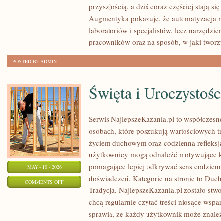
przyszłością, a dziś coraz częściej stają s
I
Augmentyka pokazuje, że automatyzacja ni
INNOWATORZY
laboratoriów i specjalistów, lecz narzędzi
pracowników oraz na sposób, w jaki twor
POSTED BY ADMIN
Święta i Uroczystośc
Serwis NajlepszeKazania.pl to współczesn
osobach, które poszukują wartościowych t
życiem duchowym oraz codzienną refleksją
użytkownicy mogą odnaleźć motywujące ka
pomagające lepiej odkrywać sens codzie
MAY - 10 - 2026
doświadczeń. Kategorie na stronie to Ducho
ON
COMMENTS OFF
Tradycja. NajlepszeKazania.pl zostało stw
ŚWIĘTA
chcą regularnie czytać treści niosące wspa
I
sprawia, że każdy użytkownik może znaleź
UROCZYSTOŚCI