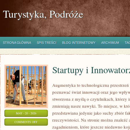
Turystyka, Podróże
STRONA GŁÓWNA
SPIS TREŚCI
BLOG INTERNETOWY
ARCHIWUM
TA
Startupy i Innowator
Augmentyka to technologiczna przestrzeń i
poznawać świat innowacji oraz jego wpływ 
stworzona z myślą o czytelnikach, którzy i
zmieniają nasze nawyki. To miejsce, w któ
przedstawiana jedynie jako suchy zbiór fa
MAY - 20 - 2026
rzeczywistości. Na stronie można znaleźć
ON
COMMENTS OFF
zagadnieniom, które jeszcze niedawno koja
STARTUPY