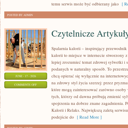
temu serwis może być odbierany jako
[ Re
POSTED BY ADMIN
Czytelnicze Artykuł
Spalarnia kalorii – inspirujący przewodni
kalorii to miejsce w internecie stworzony 
lepiej zrozumieć temat zdrowej sylwetki i 
podanych w naturalny sposób. To przestrze
chcą opierać się wyłącznie na internetowyc
JUNE - 17 - 2026
na zdrowy styl życia szerzej: przez pryzma
ON
COMMENTS OFF
które mogą zainteresować zarówno osoby w
CZYTELNICZE
tych, którzy od dawna próbują zmienić syl
ARTYKUŁY
spojrzenia na dobrze znane zagadnienia. 
Kalorii i Relaks. Największą zaletą serwis
podejście do
[ Read More ]