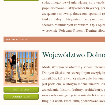
świadomego rozwijania własnej sprawności
KARDIO
popularyzowaniu aktywności fizycznej, pr
I
związane z siłownią, fitnessem, sportami r
WYTRZYMAŁOŚĆ
funkcjonalnym, bieganiem, jazdą na rowerz
szeroko rozumianym zdrowiem. Opis opier
w serwisie. Polecam Fitness i Trening siło
POSTED BY ADMIN
Województwo Dolnoś
Moda Wrocław to obszerny serwis interne
Dolnym Śląsku, ze szczególnym uwzględn
zakątków, które tworzą niezwykle barwną m
jest portalem, w którym można znaleźć lok
zwiedzania, historii, kultury, architektury,
JULY - 2 - 2026
oraz codziennego życia w miastach i mias
ON
COMMENTS OFF
blog dla osób, które lubią podróżować ś
WOJEWÓDZTWO