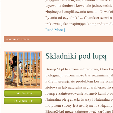
I
wyzwania środowiskowe, ale jednocześnie 
UPCYKLING
zbędnego komplikowania tematu. Nowości
Pytania od czytelników. Charakter serwis
traktować jako inspirujące kompendium dl
Read More ]
POSTED BY ADMIN
Składniki pod lupą
Bioarp24.pl to strona internetowa, która k
pielęgnacji. Strona może być rozumiana ja
które interesują się produktem kosmetycz
ziołowym lub naturalnym charakterze. To s
rosnące zainteresowanie kosmetykami o p
JUNE - 20 - 2026
Naturalna pielęgnacja twarzy i Naturalna
ON
COMMENTS OFF
motywem strony jest asortyment związany z
SKŁADNIKI
Bioarp24.pl może zainteresować zarówno k