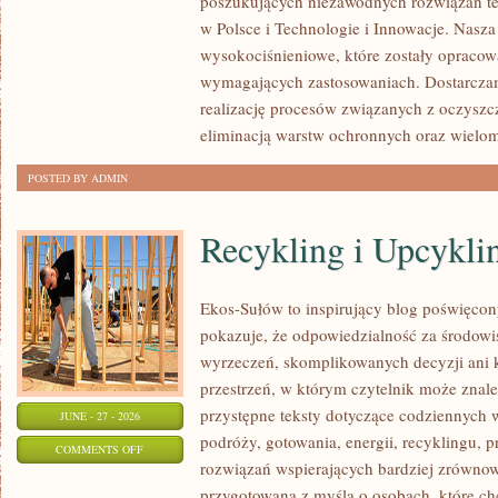
poszukujących niezawodnych rozwiązań t
w Polsce i Technologie i Innowacje. Nasza
wysokociśnieniowe, które zostały opracow
wymagających zastosowaniach. Dostarczam
realizację procesów związanych z oczyszc
eliminacją warstw ochronnych oraz wielo
POSTED BY ADMIN
Recykling i Upcykli
Ekos-Sułów to inspirujący blog poświęcony
pokazuje, że odpowiedzialność za środowi
wyrzeczeń, skomplikowanych decyzji ani 
przestrzeń, w którym czytelnik może znal
przystępne teksty dotyczące codziennych
JUNE - 27 - 2026
podróży, gotowania, energii, recyklingu, 
ON
COMMENTS OFF
rozwiązań wspierających bardziej zrównowa
RECYKLING
przygotowana z myślą o osobach, które ch