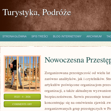
Turystyka, Podróże
STRONA GŁÓWNA
SPIS TREŚCI
BLOG INTERNETOWY
ARCHIWUM
TA
Nowoczesna Przestę
Zorganizowana przestępczość od wielu lat
zarówno analityków, jak i czytelników. S
artykułów poświęcone organizacjom przest
organizacji, a także aktualnym wyzwanio
bezpieczeństwem. Serwis prezentuje temat
JULY - 4 - 2026
koncentrując się na omówieniu zjawisk zw
ON
COMMENTS OFF
zorganizowanych grup przestępczych w Pol
NOWOCZESNA