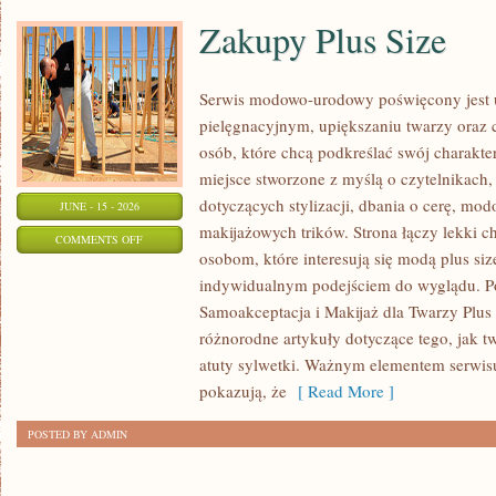
Zakupy Plus Size
Serwis modowo-urodowy poświęcony jest u
pielęgnacyjnym, upiększaniu twarzy oraz 
osób, które chcą podkreślać swój charakter
miejsce stworzone z myślą o czytelnikach,
dotyczących stylizacji, dbania o cerę, mo
JUNE - 15 - 2026
makijażowych trików. Strona łączy lekki ch
ON
COMMENTS OFF
osobom, które interesują się modą plus siz
ZAKUPY
indywidualnym podejściem do wyglądu. Po
PLUS
Samoakceptacja i Makijaż dla Twarzy Plus 
SIZE
różnorodne artykuły dotyczące tego, jak tw
atuty sylwetki. Ważnym elementem serwisu 
pokazują, że
[ Read More ]
POSTED BY ADMIN