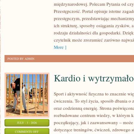
międzynarodowej. Polecam Pytania od czy
PRZESTĘPCZOŚĆ
Przestępczość. Portal opisuje istotne zaga
przestępczym, przedstawiając mechanizmy 
ich strukturę, sposoby osiągania zysków, 
rodzaju działalności dla gospodarki. Dzięk
czytelnik może zrozumieć zarówno najważn
More ]
POSTED BY ADMIN
Kardio i wytrzymało
Sport i aktywność fizyczna to znacznie wię
ćwiczenia. To styl życia, sposób dbania o
oraz codzienną energię. Strona poświęcona
rozbudowane centrum wiedzy, w którym k
początkujący, jak i zaawansowany – może 
JULY - 3 - 2026
dotyczące treningów, ćwiczeń, zdrowego st
ON
COMMENTS OFF