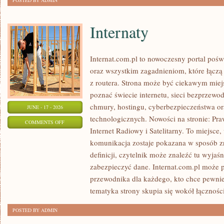
POSTED BY ADMIN
Internaty
Internat.com.pl to nowoczesny portal poś
oraz wszystkim zagadnieniom, które łączą
z routera. Strona może być ciekawym miej
poznać świecie internetu, sieci bezprzew
chmury, hostingu, cyberbezpieczeństwa 
JUNE - 17 - 2026
technologicznych. Nowości na stronie: Praw
ON
COMMENTS OFF
Internet Radiowy i Satelitarny. To miejsc
INTERNATY
komunikacja zostaje pokazana w sposób z
definicji, czytelnik może znaleźć tu wyjaś
zabezpieczyć dane. Internat.com.pl może p
przewodnika dla każdego, kto chce pewnie
tematyka strony skupia się wokół łączności
POSTED BY ADMIN