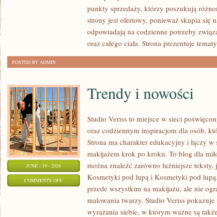
POD
punkty sprzedaży, którzy poszukują różn
LUPĄ
strony jest ofertowy, ponieważ skupia się 
odpowiadają na codzienne potrzeby związ
oraz całego ciała. Strona prezentuje temat
POSTED BY ADMIN
Trendy i nowości
Studio Veriss to miejsce w sieci poświę
oraz codziennym inspiracjom dla osób, kt
Strona ma charakter edukacyjny i łączy w 
makijażem krok po kroku. To blog dla mił
można znaleźć zarówno luźniejsze teksty, 
JUNE - 19 - 2026
Kosmetyki pod lupą i Kosmetyki pod lupą.
ON
COMMENTS OFF
przede wszystkim na makijażu, ale nie og
TRENDY
malowania twarzy. Studio Veriss pokazuj
I
wyrażania siebie, w którym ważne są takż
NOWOŚCI