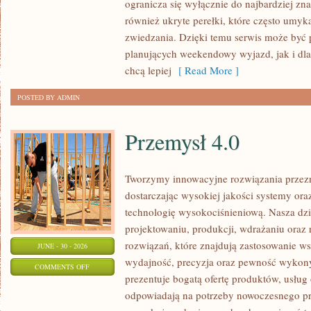
ogranicza się wyłącznie do najbardziej zna
DOLNOŚLĄSKIE
również ukryte perełki, które często umyk
zwiedzania. Dzięki temu serwis może być 
planujących weekendowy wyjazd, jak i dl
chcą lepiej
[ Read More ]
POSTED BY ADMIN
Przemysł 4.0
Tworzymy innowacyjne rozwiązania przez
dostarczając wysokiej jakości systemy or
technologię wysokociśnieniową. Nasza dzia
projektowaniu, produkcji, wdrażaniu ora
rozwiązań, które znajdują zastosowanie wsz
JUNE - 30 - 2026
wydajność, precyzja oraz pewność wykon
ON
COMMENTS OFF
prezentuje bogatą ofertę produktów, usług 
PRZEMYSŁ
odpowiadają na potrzeby nowoczesnego pr
4.0