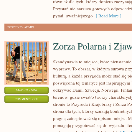
również dla tych, którzy dopiero zaczynaj
ROZWÓJ
Przystań nie narzuca gotowych odpowiedz
pytań, uważniejszego
[ Read More ]
POSTED BY ADMIN
Zorza Polarna i Zja
Skandynawia to miejsce, które nieustanni
wyprawy. To obszar, w którym surowa przy
kulturą, a każda przygoda może stać się 
poświęcona tej tematyce jest inspirującym
odkrywać Danii, Szwecji, Norwegii, Finlan
MAY - 22 - 2026
terenów, gdzie światło tworzy charakterys
ON
COMMENTS OFF
stronie to Przyroda i Krajobrazy i Zorza P
ZORZA
strona dla tych, którzy szukają konkretnyc
POLARNA
pragną zainspirować się opisami miejsc. Mo
I
pomagają przygotować się do wyjazdu. Te
ZJAWISKA