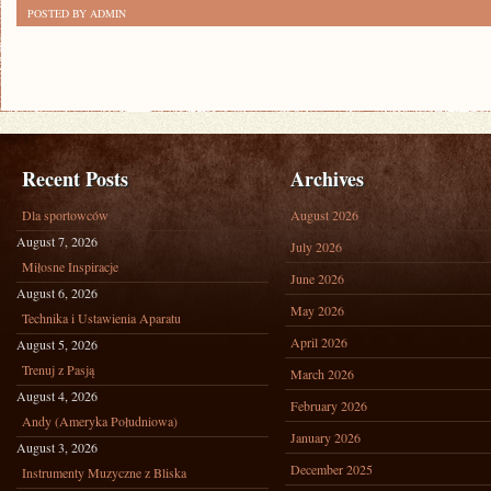
POSTED BY ADMIN
Recent Posts
Archives
Dla sportowców
August 2026
August 7, 2026
July 2026
Miłosne Inspiracje
June 2026
August 6, 2026
May 2026
Technika i Ustawienia Aparatu
April 2026
August 5, 2026
Trenuj z Pasją
March 2026
August 4, 2026
February 2026
Andy (Ameryka Południowa)
January 2026
August 3, 2026
December 2025
Instrumenty Muzyczne z Bliska