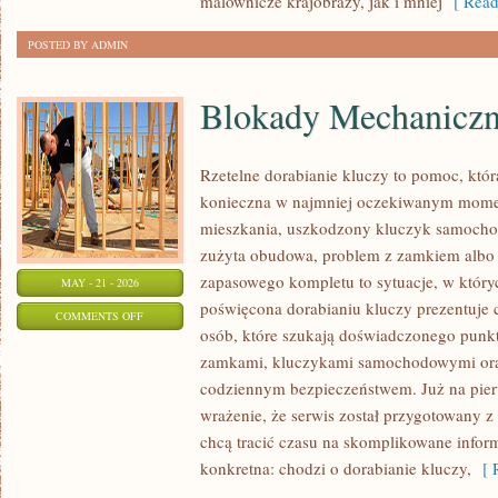
malownicze krajobrazy, jak i mniej
[ Read
NATURY
POSTED BY ADMIN
Blokady Mechanicz
Rzetelne dorabianie kluczy to pomoc, któr
konieczna w najmniej oczekiwanym mome
mieszkania, uszkodzony kluczyk samochodo
zużyta obudowa, problem z zamkiem albo
zapasowego kompletu to sytuacje, w któryc
MAY - 21 - 2026
poświęcona dorabianiu kluczy prezentuje c
ON
COMMENTS OFF
osób, które szukają doświadczonego punkt
BLOKADY
zamkami, kluczykami samochodowymi ora
MECHANICZNE
codziennym bezpieczeństwem. Już na pier
wrażenie, że serwis został przygotowany z 
chcą tracić czasu na skomplikowane inform
konkretna: chodzi o dorabianie kluczy,
[ R