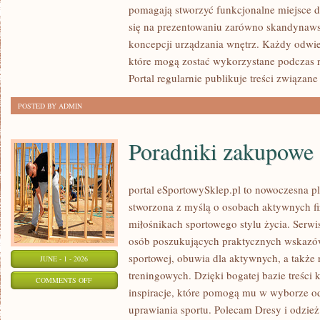
pomagają stworzyć funkcjonalne miejsce d
I
się na prezentowaniu zarówno skandynaws
MATERIAŁY
koncepcji urządzania wnętrz. Każdy odwie
które mogą zostać wykorzystane podczas r
Portal regularnie publikuje treści związane
POSTED BY ADMIN
Poradniki zakupowe
portal eSportowySklep.pl to nowoczesna pla
stworzona z myślą o osobach aktywnych fi
miłośnikach sportowego stylu życia. Serwi
osób poszukujących praktycznych wskazó
sportowej, obuwia dla aktywnych, a także
JUNE - 1 - 2026
treningowych. Dzięki bogatej bazie treśc
ON
COMMENTS OFF
inspiracje, które pomogą mu w wyborze 
PORADNIKI
uprawiania sportu. Polecam Dresy i odzież
ZAKUPOWE