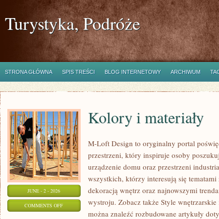
Turystyka, Podróże
STRONA GŁÓWNA
SPIS TREŚCI
BLOG INTERNETOWY
ARCHIWUM
TA
Kolory i materiały
M-Loft Design to oryginalny portal poświ
przestrzeni, który inspiruje osoby poszu
urządzenie domu oraz przestrzeni industria
wszystkich, którzy interesują się temata
dekoracją wnętrz oraz najnowszymi trenda
JUNE - 2 - 2026
wystroju. Zobacz także Style wnętrzarskie i
ON
COMMENTS OFF
można znaleźć rozbudowane artykuły dotyc
KOLORY