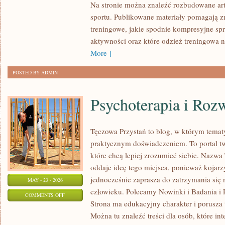
Na stronie można znaleźć rozbudowane ar
sportu. Publikowane materiały pomagają z
treningowe, jakie spodnie kompresyjne sp
aktywności oraz które odzież treningowa n
More ]
POSTED BY ADMIN
Psychoterapia i Roz
Tęczowa Przystań to blog, w którym temat
praktycznym doświadczeniem. To portal t
które chcą lepiej zrozumieć siebie. Nazw
oddaje ideę tego miejsca, ponieważ kojarz
jednocześnie zaprasza do zatrzymania się 
MAY - 23 - 2026
człowieku. Polecamy Nowinki i Badania i 
ON
COMMENTS OFF
Strona ma edukacyjny charakter i porusza
PSYCHOTERAPIA
Można tu znaleźć treści dla osób, które in
I