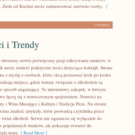
. Zioła od Kuchni może zainteresować zarówno osoby,
[
CONTINUE
i i Trendy
to obszerny serwis poświęcony pasji odkrywania smaków, w
k może znaleźć praktyczne treści dotyczące koktajli. Strona
ona z myślą o osobach, które chcą poznawać krok po kroku
 szukają miejsca, gdzie tematy związane z alkoholem są
w sposób angażujący. To internetowy zakątek, w którym
we łączą się z nowoczesnym spojrzeniem. Nowości na
y i Wina Musujące i Kultura i Tradycje Picie. Na stronie
można znaleźć artykuły, które prowadzą czytelnika przez
świat alkoholi. Serwis nie ogranicza się wyłącznie do
w popularnych trunków, ale pokazuje również tło
zięki temu
[ Read More ]