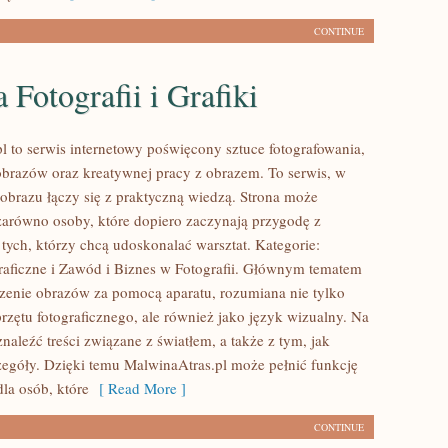
CONTINUE
a Fotografii i Grafiki
l to serwis internetowy poświęcony sztuce fotografowania,
obrazów oraz kreatywnej pracy z obrazem. To serwis, w
 obrazu łączy się z praktyczną wiedzą. Strona może
zarówno osoby, które dopiero zaczynają przygodę z
 i tych, którzy chcą udoskonalać warsztat. Kategorie:
raficzne i Zawód i Biznes w Fotografii. Głównym tematem
orzenie obrazów za pomocą aparatu, rozumiana nie tylko
rzętu fotograficznego, ale również jako język wizualny. Na
naleźć treści związane z światłem, a także z tym, jak
zegóły. Dzięki temu MalwinaAtras.pl może pełnić funkcję
la osób, które
[ Read More ]
CONTINUE