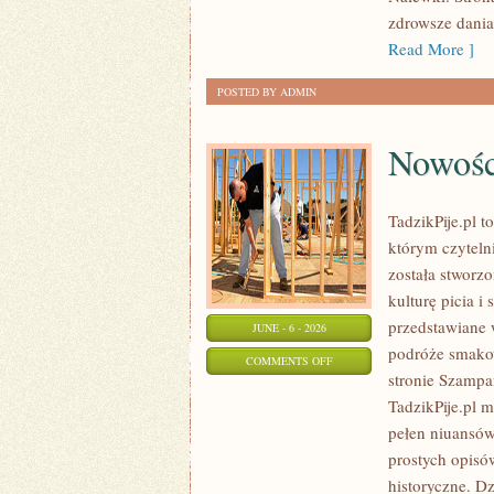
MEDYCYNIE
zdrowsze dania
NATURALNEJ
Read More ]
POSTED BY ADMIN
Nowośc
TadzikPije.pl 
którym czytelni
została stworz
kulturę picia i
przedstawiane 
JUNE - 6 - 2026
podróże smako
ON
COMMENTS OFF
stronie Szampan
NOWOŚCI
TadzikPije.pl 
I
pełen niuansów 
TRENDY
prostych opisó
historyczne. D