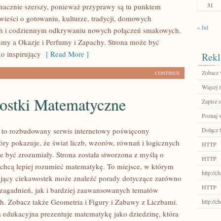
31
 znacznie szerszy, ponieważ przyprawy są tu punktem
wieści o gotowaniu, kulturze, tradycji, domowych
« Jul
h i codziennym odkrywaniu nowych połączeń smakowych.
my a Okazje i Perfumy i Zapachy. Strona może być
o inspirujący
[ Read More ]
Rekl
Zobacz 
CONTINUE
Więcej n
ostki Matematyczne
Zapisz s
Poznaj 
 to rozbudowany serwis internetowy poświęcony
Dołącz t
óry pokazuje, że świat liczb, wzorów, równań i logicznych
HTTP
e być zrozumiały. Strona została stworzona z myślą o
HTTP
 chcą lepiej rozumieć matematykę. To miejsce, w którym
http://c
ający ciekawostek może znaleźć porady dotyczące zarówno
HTTP
agadnień, jak i bardziej zaawansowanych tematów
. Zobacz także Geometria i Figury i Zabawy z Liczbami.
http://c
na edukacyjna prezentuje matematykę jako dziedzinę, która