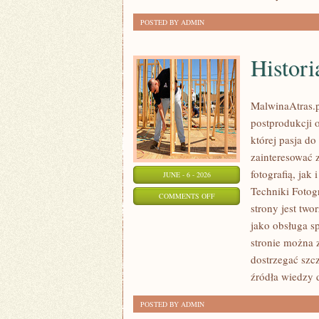
POSTED BY ADMIN
Histori
MalwinaAtras.p
postprodukcji 
której pasja do
zainteresować 
fotografią, jak
JUNE - 6 - 2026
Techniki Fotog
ON
COMMENTS OFF
strony jest tw
HISTORIA
jako obsługa sp
FOTOGRAFII
stronie można z
I
dostrzegać szc
GRAFIKI
źródła wiedzy d
POSTED BY ADMIN