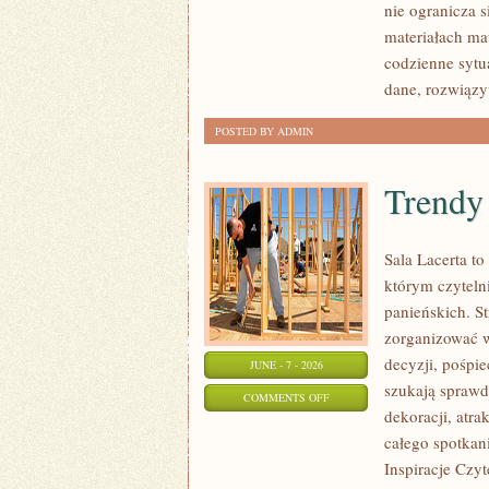
nie ogranicza 
materiałach ma
codzienne sytu
dane, rozwiązy
POSTED BY ADMIN
Trendy 
Sala Lacerta t
którym czytel
panieńskich. S
zorganizować 
decyzji, pośpie
JUNE - 7 - 2026
szukają spraw
ON
COMMENTS OFF
dekoracji, atr
TRENDY
całego spotkani
I
Inspiracje Czy
INSPIRACJE