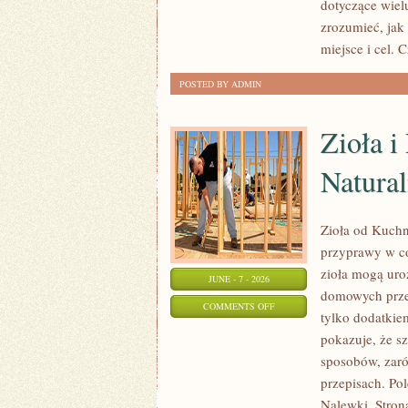
dotyczące wiel
zrozumieć, jak
miejsce i cel. 
POSTED BY ADMIN
Zioła 
Natural
Zioła od Kuchn
przyprawy w co
zioła mogą uro
JUNE - 7 - 2026
domowych przet
ON
COMMENTS OFF
tylko dodatkie
ZIOŁA
pokazuje, że s
I
sposobów, zaró
PRZYPRAWY
przepisach. Po
W
Nalewki. Strona