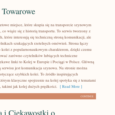
i Towarowe
etowe miejsce, które skupia się na transporcie szynowym
 co wiąże się z historią transportu. To serwis tworzony z
, które interesują się techniczną stroną komunikacji, ale
elnikach szukających rzetelnych omówień. Strona łączy
o kolei z popularnonaukowym charakterem, dzięki czemu
ować zarówno czytelników lubiących techniczne
iekawe linki to Kolej w Europie i Pociągi w Polsce. Główną
ą serwisu jest komunikacja szynowa. Na stronie można
dotyczące szybkich kolei. To źródło inspirujących
którym klasyczne spojrzenie na kolej spotyka się z tematami
 takimi jak kolej dużych prędkości.
[ Read More ]
CONTINUE
a i Ciekawostki o