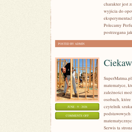
charakter jest
MĘSKIE
wyjścia do opo
eksperymentac
Polecamy Perfu
postrzegana jak
POSTED BY ADMIN
Ciekaw
SuperMatma.pl
matematyce, kt
zależności moż
osobach, które
czytelnik szuk
JUNE - 9 - 2026
podstawowych z
ON
COMMENTS OFF
matematycznych
CIEKAWOSTKI
Serwis ta stro
MATEMATYCZNE