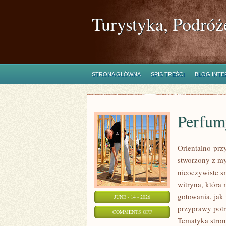
Turystyka, Podróż
STRONA GŁÓWNA
SPIS TREŚCI
BLOG INT
Perfum
Orientalno-przy
stworzony z my
nieoczywiste sm
witryna, która
gotowania, jak
JUNE - 14 - 2026
przyprawy potr
ON
COMMENTS OFF
Tematyka stron
PERFUMY