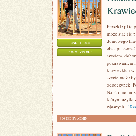
Krawie
Proszkic.pl to
może stać się 
domowego krawi
JUNE - 4 - 2026
chcą poszerzać 
ON
COMMENTS OFF
szyciem, dobor
HISTORIA
poznawaniem n
I
krawieckich w 
CIEKAWOSTKI
szycie może by
O
odpoczynek. P
KRAWIECTWIE
Na stronie moż
którym użytkow
własnych
[ Rea
POSTED BY ADMIN