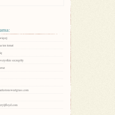
ama:
więcej
a ten temat
ię
wszystkie szczegóły
eraz
harlestonsweetgrass.com
heryljfloyd.com