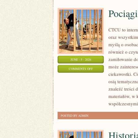
Pociąg
CTCU to intern
oraz wszystkim,
myślą o osobach
również o czyt
zamiłowanie d
JUNE - 5 - 2026
może zainteres
ON
COMMENTS OFF
ciekawostki. C
POCIĄGI
osią tematyczn
TOWAROWE
znaleźć treści 
materiałów, w 
współczesnymi,
POSTED BY ADMIN
Histori