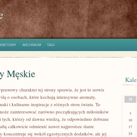
e
ERNETOWY
ARCHIWUM
TAGI
y Męskie
Kale
prawowy charakter tej strony sprawia, że jest to serwis
ślą o osobach, które kochają intensywne aromaty,
M
aki i kulinarne inspiracje z różnych stron świata. To
 może zainteresować zarówno początkujących miłośników
3
 i tych, którzy od dawna wiedzą, że odpowiednio dobrane
10
afią całkowicie odmienić nawet najprostsze danie.
17
y koncentruje się wokół egzotycznych dodatków, ale jej
24