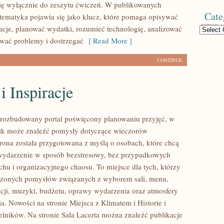
się wyłącznie do zeszytu ćwiczeń. W publikowanych
Cate
tematyka pojawia się jako klucz, które pomaga opisywać
acje, planować wydatki, rozumieć technologię, analizować
Categories
wać problemy i dostrzegać
[ Read More ]
CONTINUE
i Inspiracje
o rozbudowany portal poświęcony planowaniu przyjęć, w
nik może znaleźć pomysły dotyczące wieczorów
trona została przygotowana z myślą o osobach, które chcą
wydarzenie w sposób bezstresowy, bez przypadkowych
chu i organizacyjnego chaosu. To miejsce dla tych, którzy
dzonych pomysłów związanych z wyborem sali, menu,
akcji, muzyki, budżetu, oprawy wydarzenia oraz atmosfery
a. Nowości na stronie Miejsca z Klimatem i Historie i
telników. Na stronie Sala Lacerta można znaleźć publikacje