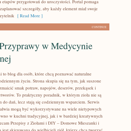
u etapów przygotowań do uroczystości. Portal pomaga
 zaplanować szczegóły, aby każdy element miał swoje
Czytelnik
[ Read More ]
CONTINUE
i Przyprawy w Medycynie
nej
i to blog dla osób, które chcą poznawać naturalne
dziennym życiu. Strona skupia się na tym, jak suszone
zmaicić smak potraw, napojów, deserów, przekąsek i
worów. To praktyczny poradnik, w którym zioła nie są
m do dań, lecz stają się codziennym wsparciem. Serwis
załwia mogą być wykorzystywane na wiele nietypowych
wno w kuchni tradycyjnej, jak i w bardziej kreatywnych
lecam Przepisy z Ziołami i DIY – Domowe Mieszanki i
 jest skierowana do wielbicieli ziół, którzy chcą tworzyć