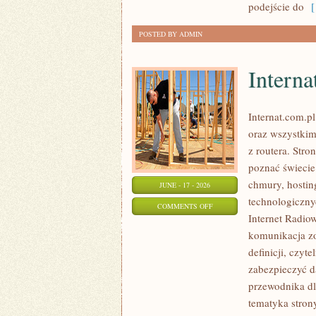
podejście do
[ 
POSTED BY ADMIN
Interna
Internat.com.p
oraz wszystkim
z routera. Str
poznać świecie
chmury, hosti
JUNE - 17 - 2026
technologicznyc
ON
COMMENTS OFF
Internet Radio
INTERNATY
komunikacja zo
definicji, czyt
zabezpieczyć d
przewodnika dl
tematyka strony