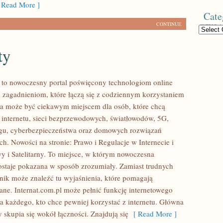
Read More ]
Cate
CONTINUE
Categories
ty
l to nowoczesny portal poświęcony technologiom online
 zagadnieniom, które łączą się z codziennym korzystaniem
ona może być ciekawym miejscem dla osób, które chcą
 internetu, sieci bezprzewodowych, światłowodów, 5G,
ngu, cyberbezpieczeństwa oraz domowych rozwiązań
h. Nowości na stronie: Prawo i Regulacje w Internecie i
wy i Satelitarny. To miejsce, w którym nowoczesna
staje pokazana w sposób zrozumiały. Zamiast trudnych
elnik może znaleźć tu wyjaśnienia, które pomagają
ane. Internat.com.pl może pełnić funkcję internetowego
a każdego, kto chce pewniej korzystać z internetu. Główna
 skupia się wokół łączności. Znajdują się
[ Read More ]