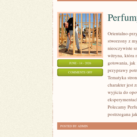
Perfum
Orientalno-przy
stworzony z my
nieoczywiste sm
witryna, która
gotowania, jak
JUNE - 14 - 2026
przyprawy potr
ON
COMMENTS OFF
Tematyka stron
PERFUMY
charakter jest
MĘSKIE
wyjścia do opo
eksperymentac
Polecamy Perfu
postrzegana jak
POSTED BY ADMIN