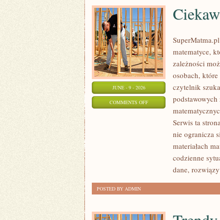
Ciekaw
SuperMatma.pl
matematyce, kt
zależności moż
osobach, które
czytelnik szuk
JUNE - 9 - 2026
podstawowych z
ON
COMMENTS OFF
matematycznych
CIEKAWOSTKI
Serwis ta stro
MATEMATYCZNE
nie ogranicza 
materiałach ma
codzienne sytu
dane, rozwiązy
POSTED BY ADMIN
Trendy 