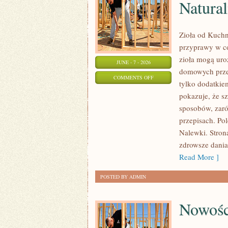
Natural
Zioła od Kuchn
przyprawy w co
zioła mogą uro
JUNE - 7 - 2026
domowych przet
ON
COMMENTS OFF
tylko dodatkie
ZIOŁA
pokazuje, że s
I
sposobów, zaró
PRZYPRAWY
przepisach. Po
W
Nalewki. Strona
MEDYCYNIE
zdrowsze dania
NATURALNEJ
Read More ]
POSTED BY ADMIN
Nowośc