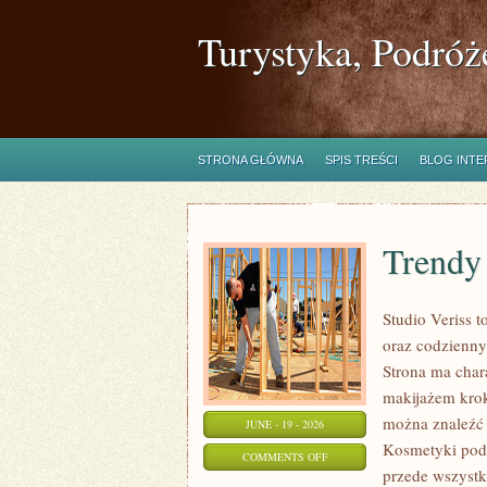
Turystyka, Podróż
STRONA GŁÓWNA
SPIS TREŚCI
BLOG INT
Trendy
Studio Veriss 
oraz codzienny
Strona ma char
makijażem krok
można znaleźć 
JUNE - 19 - 2026
Kosmetyki pod 
ON
COMMENTS OFF
przede wszystk
TRENDY