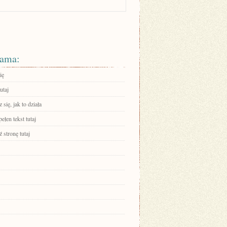
ama:
ię
utaj
się, jak to działa
ełen tekst tutaj
 stronę tutaj