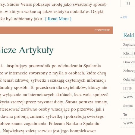
31
zy. Studio Veriss pokazuje urodę jako świadomy sposób
ie, w którym ważne są także estetyka dodatków. Dzięki
« Jul
że być odbierany jako
[ Read More ]
CONTINUE
Rekl
Zapisz s
icze Artykuły
Kliknij t
Dowiedz 
rii – inspirujący przewodnik po odchudzaniu Spalarnia
Zobacz p
sce w internecie stworzony z myślą o osobach, które chcą
ć temat zdrowej sylwetki i szukają czytelnych informacji
Odwiedź
uralny sposób. To przestrzeń dla czytelników, którzy nie
HTTP
ę wyłącznie na internetowych skrótach, lecz wolą spojrzeć
WWW
życia szerzej: przez pryzmat diety. Strona porusza tematy,
Strona
nteresować zarówno osoby wracające po przerwie, jak i
Tu
d dawna próbują zmienić sylwetkę i potrzebują świeżego
dobrze znane zagadnienia. Polecam Nauka o Spalaniu
WWW
s. Największą zaletą serwisu jest jego kompleksowe