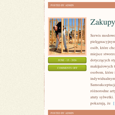
POSTED BY ADMIN
Zakupy
Serwis modowo-
pielęgnacyjnym
osób, które chc
miejsce stworz
dotyczących st
JUNE - 15 - 2026
makijażowych tr
ON
COMMENTS OFF
osobom, które i
ZAKUPY
indywidualnym 
PLUS
Samoakceptacja
SIZE
różnorodne arty
atuty sylwetki
pokazują, że
[ 
POSTED BY ADMIN