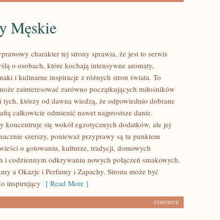
y Męskie
prawowy charakter tej strony sprawia, że jest to serwis
ślą o osobach, które kochają intensywne aromaty,
aki i kulinarne inspiracje z różnych stron świata. To
 może zainteresować zarówno początkujących miłośników
 i tych, którzy od dawna wiedzą, że odpowiednio dobrane
afią całkowicie odmienić nawet najprostsze danie.
y koncentruje się wokół egzotycznych dodatków, ale jej
 znacznie szerszy, ponieważ przyprawy są tu punktem
wieści o gotowaniu, kulturze, tradycji, domowych
h i codziennym odkrywaniu nowych połączeń smakowych.
my a Okazje i Perfumy i Zapachy. Strona może być
o inspirujący
[ Read More ]
CONTINUE