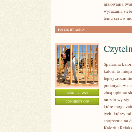
malowania twar
I
wyrażania sieb
NOWOŚCI
temu serwis mo
POSTED BY ADMIN
Czyteln
Spalarnia kalo
kalorii to miej
lepiej zrozumie
podanych w nat
chcą opierać si
JUNE - 17 - 2026
na zdrowy styl 
ON
COMMENTS OFF
które mogą zai
CZYTELNICZE
tych, którzy o
ARTYKUŁY
spojrzenia na 
Kalorii i Relak