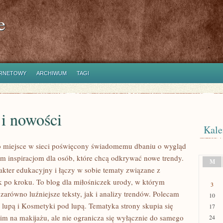
e
ERNETOWY
ARCHIWUM
TAGI
 i nowości
Kale
to miejsce w sieci poświęcony świadomemu dbaniu o wygląd
m inspiracjom dla osób, które chcą odkrywać nowe trendy.
M
akter edukacyjny i łączy w sobie tematy związane z
 po kroku. To blog dla miłośniczek urody, w którym
3
zarówno luźniejsze teksty, jak i analizy trendów. Polecam
10
lupą i Kosmetyki pod lupą. Tematyka strony skupia się
17
im na makijażu, ale nie ogranicza się wyłącznie do samego
24