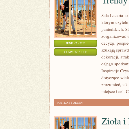
Sala Lacerta t
którym czytel
panieńskich. S
zorganizować 
decyzji, pośpie
JUNE - 7 - 2026
szukają spraw
ON
COMMENTS OFF
dekoracji, atr
TRENDY
całego spotkani
I
Inspiracje Czy
INSPIRACJE
dotyczące wiel
zrozumieć, jak
miejsce i cel. 
POSTED BY ADMIN
Zioła 