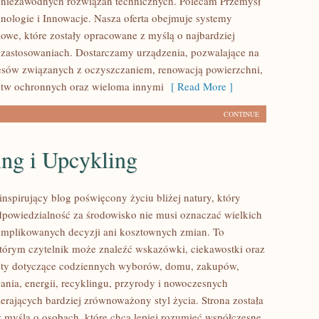
 niezawodnych rozwiązań technicznych. Polecam Przemysł
hnologie i Innowacje. Nasza oferta obejmuje systemy
owe, które zostały opracowane z myślą o najbardziej
zastosowaniach. Dostarczamy urządzenia, pozwalające na
cesów związanych z oczyszczaniem, renowacją powierzchni,
stw ochronnych oraz wieloma innymi
[ Read More ]
CONTINUE
ing i Upcykling
nspirujący blog poświęcony życiu bliżej natury, który
dpowiedzialność za środowisko nie musi oznaczać wielkich
mplikowanych decyzji ani kosztownych zmian. To
którym czytelnik może znaleźć wskazówki, ciekawostki oraz
sty dotyczące codziennych wyborów, domu, zakupów,
ania, energii, recyklingu, przyrody i nowoczesnych
erających bardziej zrównoważony styl życia. Strona została
 myślą o osobach, które chcą lepiej rozumieć współczesne