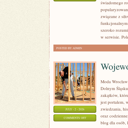
świadomego roz
KARDIO
popularyzowani
I
związane z siło
WYTRZYMAŁOŚĆ
funkcjonalnym,
szeroko rozumi
w serwisie. Pol
POSTED BY ADMIN
Wojewó
Moda Wrocław t
Dolnym Śląsku
zakątków, któr
jest portalem,
zwiedzania, his
JULY - 2 - 2026
oraz codzienne
ON
COMMENTS OFF
blog dla osób,
WOJEWÓDZTWO