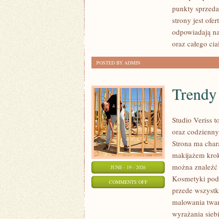
POD
punkty sprzeda
LUPĄ
strony jest ofe
odpowiadają na
oraz całego cia
POSTED BY ADMIN
Trendy
Studio Veriss 
oraz codzienny
Strona ma char
makijażem krok
można znaleźć 
JUNE - 19 - 2026
Kosmetyki pod 
ON
COMMENTS OFF
przede wszystk
TRENDY
malowania twar
I
wyrażania sieb
NOWOŚCI