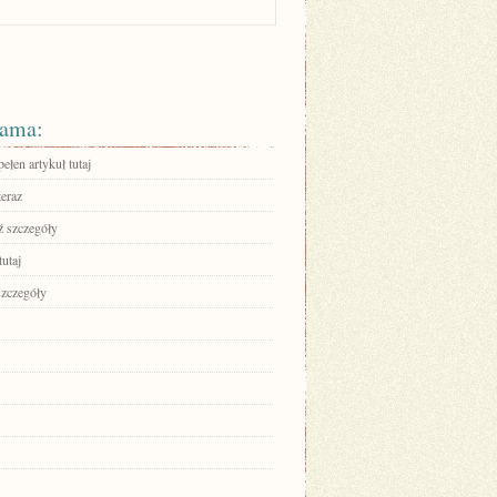
ama:
ełen artykuł tutaj
teraz
 szczegóły
tutaj
szczegóły