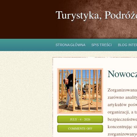
Turystyka, Podróż
STRONA GŁÓWNA
SPIS TREŚCI
BLOG INT
Nowocz
Zorganizowana 
zarówno analit
artykułów pośw
organizacji, 
bezpieczeństwe
JULY - 4 - 2026
koncentrując s
ON
COMMENTS OFF
zorganizowanyc
NOWOCZESNA