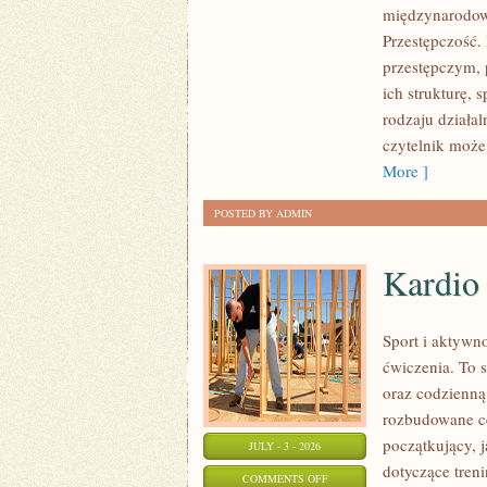
międzynarodow
PRZESTĘPCZOŚĆ
Przestępczość. 
przestępczym, 
ich strukturę,
rodzaju działal
czytelnik może
More ]
POSTED BY ADMIN
Kardio
Sport i aktywno
ćwiczenia. To 
oraz codzienną
rozbudowane c
początkujący, 
JULY - 3 - 2026
dotyczące tren
ON
COMMENTS OFF