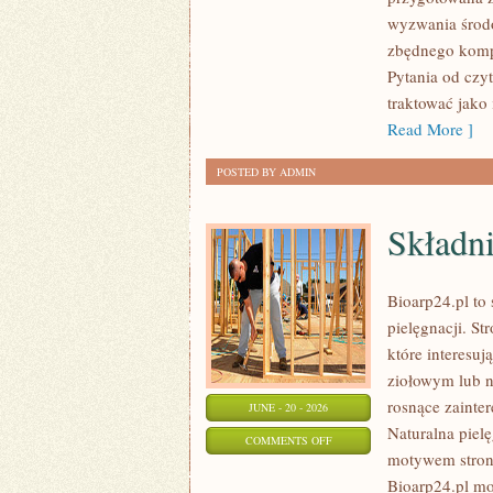
I
wyzwania środo
UPCYKLING
zbędnego komp
Pytania od czy
traktować jako
Read More ]
POSTED BY ADMIN
Składni
Bioarp24.pl to 
pielęgnacji. S
które interesu
ziołowym lub n
rosnące zainte
JUNE - 20 - 2026
Naturalna piel
ON
COMMENTS OFF
motywem strony
SKŁADNIKI
Bioarp24.pl mo