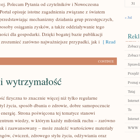
31
ej. Polecam Pytania od czytelników i Nowoczesna
Portal opisuje istotne zagadnienia związane z światem
« Jul
przedstawiając mechanizmy działania grup przestępczych,
 sposoby osiągania zysków, a także oddziaływanie tego
ności dla gospodarki. Dzięki bogatej bazie publikacji
Rekl
 zrozumieć zarówno najważniejsze przypadki, jak i
[ Read
Zobacz p
Zobacz 
CONTINUE
Sprawdź
Przejdź 
 i wytrzymałość
Poznaj 
Tutaj
ść fizyczna to znacznie więcej niż tylko regularne
Internet
styl życia, sposób dbania o zdrowie, dobre samopoczucie
Tu
 energię. Strona poświęcona tej tematyce stanowi
Internet
entrum wiedzy, w którym każdy miłośnik ruchu – zarówno
jak i zaawansowany – może znaleźć wartościowe materiały
WWW
ingów, ćwiczeń, zdrowego stylu życia, odżywiania oraz