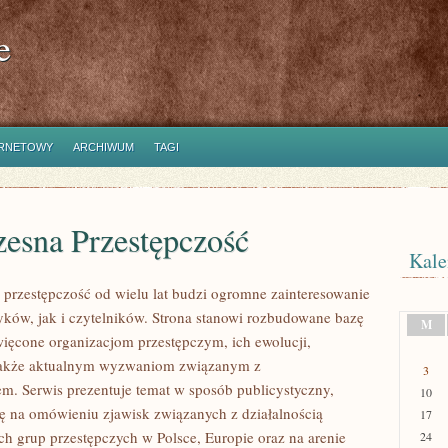
e
ERNETOWY
ARCHIWUM
TAGI
esna Przestępczość
Kale
przestępczość od wielu lat budzi ogromne zainteresowanie
yków, jak i czytelników. Strona stanowi rozbudowane bazę
M
ięcone organizacjom przestępczym, ich ewolucji,
a także aktualnym wyzwaniom związanym z
3
m. Serwis prezentuje temat w sposób publicystyczny,
10
ię na omówieniu zjawisk związanych z działalnością
17
h grup przestępczych w Polsce, Europie oraz na arenie
24