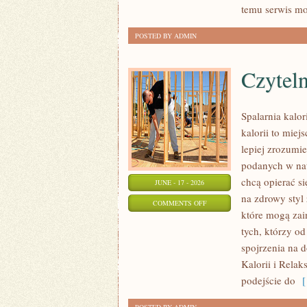
temu serwis mo
POSTED BY ADMIN
Czyteln
Spalarnia kalo
kalorii to miej
lepiej zrozumie
podanych w nat
chcą opierać si
JUNE - 17 - 2026
na zdrowy styl 
ON
COMMENTS OFF
które mogą zai
CZYTELNICZE
tych, którzy o
ARTYKUŁY
spojrzenia na 
Kalorii i Relak
podejście do
[ 