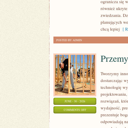
ogranicza się w
DOLNOŚLĄSKIE
również ukryte
zwiedzania. Dz
planujących we
chcą lepiej
[ R
POSTED BY ADMIN
Przemy
Tworzymy inno
dostarczając w
technologię wy
projektowaniu,
rozwiązań, któr
JUNE - 30 - 2026
wydajność, pr
ON
COMMENTS OFF
prezentuje boga
PRZEMYSŁ
odpowiadają na
4.0