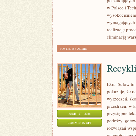
poszukujących
w Polsce i Tec
wysokociśnieni
wymagających 
realizację pro
eliminacją war
POSTED BY ADMIN
Recykl
Ekos-Sułów to i
pokazuje, że o
wyrzeczeń, sko
przestrzeń, w 
przystępne tek
JUNE - 27 - 2026
podróży, gotow
ON
COMMENTS OFF
rozwiązań wspi
RECYKLING
przygotowana z