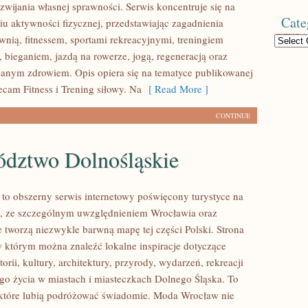
wijania własnej sprawności. Serwis koncentruje się na
Cate
u aktywności fizycznej, przedstawiając zagadnienia
wnią, fitnessem, sportami rekreacyjnymi, treningiem
Categories
 bieganiem, jazdą na rowerze, jogą, regeneracją oraz
anym zdrowiem. Opis opiera się na tematyce publikowanej
ecam Fitness i Trening siłowy. Na
[ Read More ]
CONTINUE
dztwo Dolnośląskie
o obszerny serwis internetowy poświęcony turystyce na
, ze szczególnym uwzględnieniem Wrocławia oraz
e tworzą niezwykle barwną mapę tej części Polski. Strona
 w którym można znaleźć lokalne inspiracje dotyczące
torii, kultury, architektury, przyrody, wydarzeń, rekreacji
go życia w miastach i miasteczkach Dolnego Śląska. To
 które lubią podróżować świadomie. Moda Wrocław nie