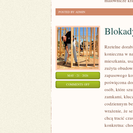
malownicze kra
NATURY
POSTED BY ADMIN
Blokad
Rzetelne dorab
konieczna w n
mieszkania, us
zużyta obudow
zapasowego kom
MAY - 21 - 2026
poświęcona dor
ON
COMMENTS OFF
osób, które sz
BLOKADY
zamkami, kluc
MECHANICZNE
codziennym bez
wrażenie, że se
chcą tracić cz
konkretna: cho