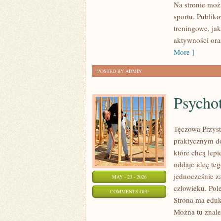
Na stronie moż
sportu. Publik
treningowe, ja
aktywności ora
More ]
POSTED BY ADMIN
Psychot
Tęczowa Przyst
praktycznym do
które chcą lep
oddaje ideę te
jednocześnie za
MAY - 23 - 2026
człowieku. Pol
ON
COMMENTS OFF
Strona ma eduk
PSYCHOTERAPIA
Można tu znaleź
I