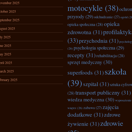
ovember 2025
motocykle
(38)
ochro
tober 2025
przyrody
(29)
odchudzanie
(27)
ogród
(2
ptember 2025
opieka
opieka społeczna
(28)
ugust 2025
profilaktyk
zdrowotna
(31)
ly 2025
(33)
przychodnia
(31)
psycholog
ne 2025
psychologia społeczna
(29)
(26)
recepty
(31)
ay 2025
rehabilitacja
(28)
sprzęt medyczny
(30)
ril 2025
szkoła
superfoods
(31)
arch 2025
(39)
bruary 2025
szpital
(31)
sztuka cyfro
transport publiczny
(31)
(28)
wiedza medyczna
(30)
wyposażenie
zajęcia
zabawa
(27)
wnętrz
(26)
dodatkowe
(31)
zdrowe
zdrowie
żywienie
(31)