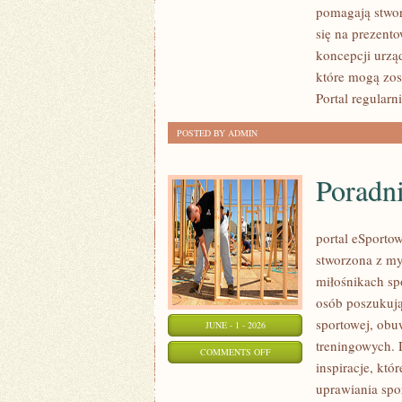
pomagają stwor
I
się na prezent
MATERIAŁY
koncepcji urzą
które mogą zos
Portal regularn
POSTED BY ADMIN
Poradn
portal eSportow
stworzona z my
miłośnikach sp
osób poszukuj
sportowej, obu
JUNE - 1 - 2026
treningowych. 
ON
COMMENTS OFF
inspiracje, k
PORADNIKI
uprawiania spo
ZAKUPOWE