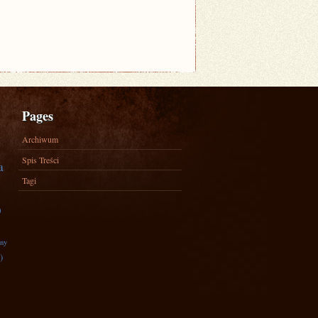
Pages
Archiwum
Spis Treści
a
Tagi
)
zny
)