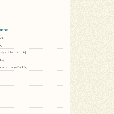
ama:
utaj
ię
ięcej informacji tutaj
utaj
ięcej szczegółów tutaj