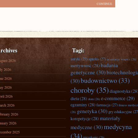
CONTINUE
rchives
Tagi:
antyki
(27)
apteka
(27)
aranżacja wnętrz
(26)
ugust 2026
badania
asertywność
(28)
ly 2026
genetyczne
(30)
biotechnologi
ne 2026
budownictwo
(33)
(30)
ay 2026
choroby
(35)
diagnostyka
(28
ril 2026
e-commerce
(29)
dieta
(28)
dom
(26)
egzaminy
(28)
farmacja
(27)
arch 2026
fitness medyc
genetyka
(30)
gry edukacyjne
(27
(26)
bruary 2026
materiały
korepetycje
(28)
nuary 2026
medycyna
medyczne
(30)
ecember 2025
(34)
mieszkanie
(26)