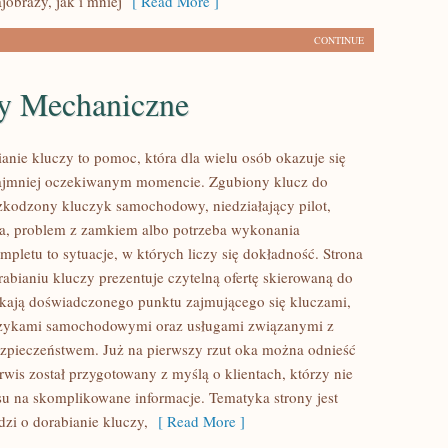
jobrazy, jak i mniej
[ Read More ]
CONTINUE
y Mechaniczne
ianie kluczy to pomoc, która dla wielu osób okazuje się
ajmniej oczekiwanym momencie. Zgubiony klucz do
zkodzony kluczyk samochodowy, niedziałający pilot,
a, problem z zamkiem albo potrzeba wykonania
pletu to sytuacje, w których liczy się dokładność. Strona
abianiu kluczy prezentuje czytelną ofertę skierowaną do
ukają doświadczonego punktu zajmującego się kluczami,
zykami samochodowymi oraz usługami związanymi z
pieczeństwem. Już na pierwszy rzut oka można odnieść
rwis został przygotowany z myślą o klientach, którzy nie
asu na skomplikowane informacje. Tematyka strony jest
dzi o dorabianie kluczy,
[ Read More ]