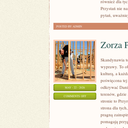
również dla ty
ROZWÓJ
Przystań nie n
pytań, uważnie
POSTED BY ADMIN
Zorza P
Skandynawia to
wyprawy. To ob
kulturą, a każ
poświęcona tej 
odkrywać Danii,
MAY - 22 - 2026
terenów, gdzie
ON
COMMENTS OFF
stronie to Przy
ZORZA
strona dla tych
POLARNA
pragną zainspir
I
pomagają przyg
ZJAWISKA