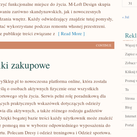
31
zyć funkcjonalne miejsce do życia. M-Loft Design skupia
owaniu zarówno skandynawskich, jak i nowoczesnych
« Jul
dzania wnętrz. Każdy odwiedzający znajdzie tutaj pomysły,
tać wykorzystane podczas remontu własnej przestrzeni.
ie publikuje treści związane z
[ Read More ]
Rekl
Więcej t
CONTINUE
Zapisz s
iki zakupowe
Zobacz w
Kliknij t
ySklep.pl to nowoczesna platforma online, która została
Poznaj w
ślą o osobach aktywnych fizycznie oraz wszystkich
Tu
ortowego stylu życia. Serwis pełni rolę poradnikową dla
Strona
ących praktycznych wskazówek dotyczących odzieży
Blog
wia dla aktywnych, a także różnego rodzaju gadżetów
Internet
Dzięki bogatej bazie treści każdy użytkownik może znaleźć
tóre pomogą mu w wyborze odpowiedniego wyposażenia do
Portal
rtu. Polecam Dresy i odzież treningowa i Odzież sportowa.