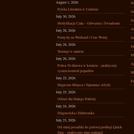
August 1, 2026
N
Polska Literatura w Centrum
Oc
July 30, 2026
Se
Modyfikacje Ciała – Odważnie i Świadomie
A
July 28, 2026
Pomysły na Weekend i Czas Wolny
Ju
July 28, 2026
Ju
Treningi w naturze
M
July 26, 2026
Ap
Polisa 30-dniowa w komisie – praktyczny
system kontroli pojazdów
M
July 25, 2026
Fe
Magiczne Miejsca i Tajemnice Afryki
July 25, 2026
Odzież dla Małego Patrioty
July 24, 2026
Diagnostyka i Elektronika
July 23, 2026
Od starej posadzki do gotowej podłogi Quick-
Step – praktyczny plan realizacji