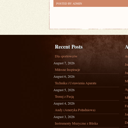
POSTED BY ADMIN
Recent Posts
A
Dla sportowców
A
August 7, 2026
Ju
Miłosne Inspiracje
Ju
August 6, 2026
M
Technika i Ustawienia Aparatu
Ap
August 5, 2026
Trenuj z Pasją
M
August 4, 2026
Fe
Andy (Ameryka Południowa)
Ja
August 3, 2026
D
Instrumenty Muzyczne z Bliska