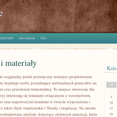
e
ERNETOWY
ARCHIWUM
TAGI
i materiały
Kale
to oryginalny portal poświęcony tematyce projektowania
tóry inspiruje osoby poszukujące niebanalnych pomysłów na
M
 oraz przestrzeni industrialnej. To miejsce stworzone dla
órzy interesują się tematami związanymi z wzornictwem,
3
rz oraz najnowszymi trendami w świecie wyposażenia i
10
z także Style wnętrzarskie i Trendy i inspiracje. Na stronie
17
rozbudowane artykuły dotyczące stylowych aranżacji, które
24