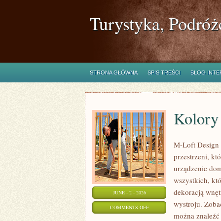
Turystyka, Podróż
STRONA GŁÓWNA
SPIS TREŚCI
BLOG INT
Kolory 
M-Loft Design 
przestrzeni, k
urządzenie domu
wszystkich, kt
dekoracją wnęt
JUNE - 2 - 2026
wystroju. Zobac
ON
COMMENTS OFF
można znaleźć 
KOLORY