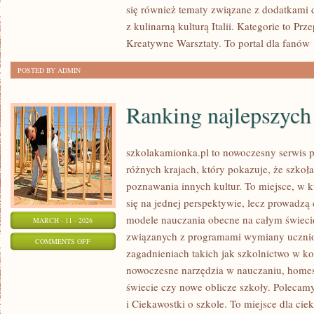
się również tematy związane z dodatkami d
WINA
z kulinarną kulturą Italii. Kategorie to Prz
I
Kreatywne Warsztaty. To portal dla fanów
NAPOJE
DO
POSTED BY ADMIN
PIZZY
Ranking najlepszych 
szkolakamionka.pl to nowoczesny serwis 
różnych krajach, który pokazuje, że szko
poznawania innych kultur. To miejsce, w k
się na jednej perspektywie, lecz prowadzą 
modele nauczania obecne na całym świecie
MARCH - 11 - 2026
związanych z programami wymiany uczniow
ON
COMMENTS OFF
zagadnieniach takich jak szkolnictwo w k
RANKING
nowoczesne narzędzia w nauczaniu, homes
NAJLEPSZYCH
świecie czy nowe oblicze szkoły. Polecamy
SZKÓŁ
i Ciekawostki o szkole. To miejsce dla cie
I