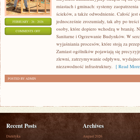
miastach i gminach: systemy zaopatrzeni
ścieków, a także odwodnienie. Całość jest
jednocześnie zrozumiały, tak aby po treści
FEBRUARY - 26 - 2026
osoby, które dopiero wchodzą w branżę. No
ON
COMMENTS OFF
Sanitarne i Ogrzewanie Budynków. W sercu
INŻYNIERIA
wyjaśniania procesów, które stoją za prz
WODNA
Zamiast ogólników pojawiają się precyzyjne
I
zlewni, zatrzymywanie odpływu, wydajnoś
KANALIZACYJNA
niezawodność infrastruktury.
[ Read More
POSTED BY ADMIN
Recent Posts
Archives
Dietetyka
August 2026