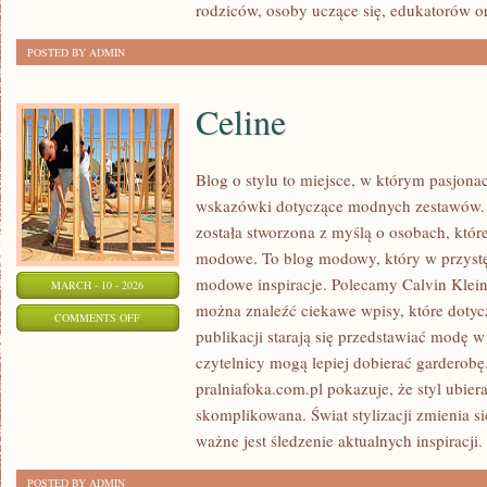
rodziców, osoby uczące się, edukatorów o
UCZELNI
POSTED BY ADMIN
Celine
Blog o stylu to miejsce, w którym pasjona
wskazówki dotyczące modnych zestawów. S
została stworzona z myślą o osobach, któ
modowe. To blog modowy, który w przyst
modowe inspiracje. Polecamy Calvin Klein 
MARCH - 10 - 2026
można znaleźć ciekawe wpisy, które dotyc
ON
COMMENTS OFF
publikacji starają się przedstawiać modę 
CELINE
czytelnicy mogą lepiej dobierać garderobę
pralniafoka.com.pl pokazuje, że styl ubiera
skomplikowana. Świat stylizacji zmienia s
ważne jest śledzenie aktualnych inspiracj
POSTED BY ADMIN