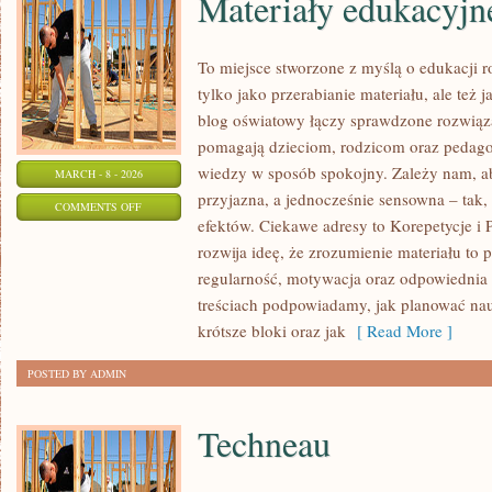
Materiały edukacyjn
To miejsce stworzone z myślą o edukacji r
tylko jako przerabianie materiału, ale też
blog oświatowy łączy sprawdzone rozwiązan
pomagają dzieciom, rodzicom oraz pedago
wiedzy w sposób spokojny. Zależy nam, ab
MARCH - 8 - 2026
przyjazna, a jednocześnie sensowna – tak
ON
COMMENTS OFF
efektów. Ciekawe adresy to Korepetycje i 
MATERIAŁY
rozwija ideę, że zrozumienie materiału to 
EDUKACYJNE
regularność, motywacja oraz odpowiednia 
treściach podpowiadamy, jak planować nau
krótsze bloki oraz jak
[ Read More ]
POSTED BY ADMIN
Techneau