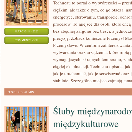
Techneau to portal o wytwórczości – prze
ciężkim, ale także o tym, co go otacza: nar
energetyce, sterowaniu, transporcie, ochro
procesów. To miejsce dla osób, które chc
bez zbędnej żargonu bez treści, a jednocze
MARCH - 8 - 2026
precyzję. Zobacz koniecznie Przemysł Mas
ON
COMMENTS OFF
Przemysłowe. W centrum zainteresowania s
TECHNEAU
wytwarzania oraz urządzenia, które robią
wymagających: skrajnych temperatur, zani
ciągłej eksploatacji. Techneau opisuje, jak 
jak je uruchamiać, jak je serwisować oraz
stabilnie. Szczególne miejsce zajmują tem
POSTED BY ADMIN
Śluby międzynarodo
międzykulturowe