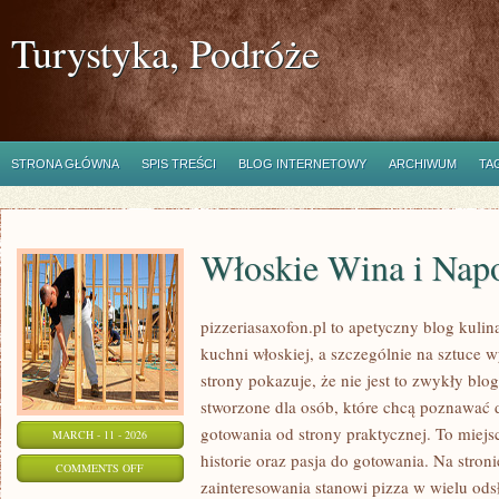
Turystyka, Podróże
STRONA GŁÓWNA
SPIS TREŚCI
BLOG INTERNETOWY
ARCHIWUM
TA
Włoskie Wina i Napo
pizzeriasaxofon.pl to apetyczny blog kulin
kuchni włoskiej, a szczególnie na sztuce 
strony pokazuje, że nie jest to zwykły blog
stworzone dla osób, które chcą poznawać
gotowania od strony praktycznej. To miejsc
MARCH - 11 - 2026
historie oraz pasja do gotowania. Na stron
ON
COMMENTS OFF
zainteresowania stanowi pizza w wielu ods
WŁOSKIE