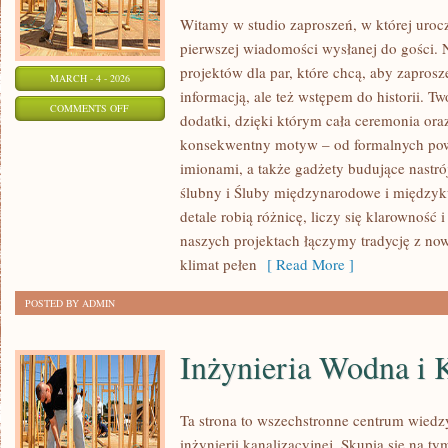
Witamy w studio zaproszeń, w której urocz
pierwszej wiadomości wysłanej do gości. 
projektów dla par, które chcą, aby zaprosz
MARCH - 4 - 2026
informacją, ale też wstępem do historii. T
ON
COMMENTS OFF
dodatki, dzięki którym cała ceremonia ora
ŚLUBY
konsekwentny motyw – od formalnych pow
MIĘDZYNARODOWE
imionami, a także gadżety budujące nastrój.
I
ślubny i Śluby międzynarodowe i międzyk
MIĘDZYKULTUROWE
detale robią różnicę, liczy się klarowność
naszych projektach łączymy tradycję z n
klimat pełen
[ Read More ]
POSTED BY ADMIN
Inżynieria Wodna i 
Ta strona to wszechstronne centrum wiedz
inżynierii kanalizacyjnej. Skupia się na t