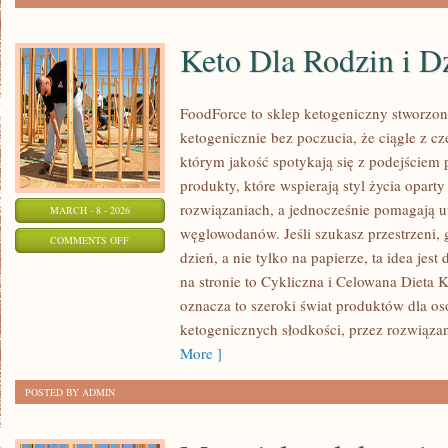
Keto Dla Rodzin i D
FoodForce to sklep ketogeniczny stworzony
ketogenicznie bez poczucia, że ciągle z cz
którym jakość spotykają się z podejściem
produkty, które wspierają styl życia opar
rozwiązaniach, a jednocześnie pomagają u
MARCH - 8 - 2026
węglowodanów. Jeśli szukasz przestrzeni, g
ON
COMMENTS OFF
dzień, a nie tylko na papierze, ta idea jes
KETO
na stronie to Cykliczna i Celowana Dieta 
DLA
oznacza to szeroki świat produktów dla o
RODZIN
ketogenicznych słodkości, przez rozwiązani
I
More ]
DZIECI
POSTED BY ADMIN