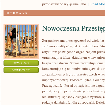
przedstawiane wyłącznie jako
[ Read Mor
POSTED BY ADMIN
Nowoczesna Przestę
Zorganizowana przestępczość od wielu lat
zarówno analityków, jak i czytelników. S
artykułów poświęcone organizacjom przest
organizacji, a także aktualnym wyzwanio
bezpieczeństwem. Serwis prezentuje temat
JULY - 4 - 2026
koncentrując się na omówieniu zjawisk zw
ON
COMMENTS OFF
zorganizowanych grup przestępczych w Pol
NOWOCZESNA
międzynarodowej. Polecam Pytania od czy
PRZESTĘPCZOŚĆ
Przestępczość. Portal opisuje istotne zaga
przestępczym, przedstawiając mechanizmy 
ich strukturę, sposoby osiągania zysków, 
rodzaju działalności dla gospodarki. Dzięk