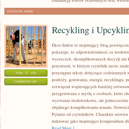
eliminacją warstw ochronnych oraz wielo
POSTED BY ADMIN
Recykling i Upcykli
Ekos-Sułów to inspirujący blog poświęcony
pokazuje, że odpowiedzialność za środowi
wyrzeczeń, skomplikowanych decyzji ani 
przestrzeń, w którym czytelnik może znal
przystępne teksty dotyczące codziennych
JUNE - 27 - 2026
podróży, gotowania, energii, recyklingu, 
ON
COMMENTS OFF
rozwiązań wspierających bardziej zrównowa
RECYKLING
przygotowana z myślą o osobach, które ch
I
wyzwania środowiskowe, ale jednocześnie 
UPCYKLING
zbędnego komplikowania tematu. Nowości
Pytania od czytelników. Charakter serwis
traktować jako inspirujące kompendium dl
Read More ]