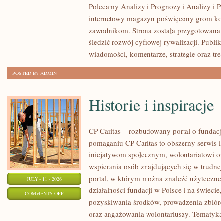
Polecamy Analizy i Prognozy i Analizy i P
I
internetowy magazyn poświęcony grom k
NOWOŚCI
zawodnikom. Strona została przygotowana 
śledzić rozwój cyfrowej rywalizacji. Publ
wiadomości, komentarze, strategie oraz tr
POSTED BY ADMIN
Historie i inspiracje
CP Caritas – rozbudowany portal o fundac
pomaganiu CP Caritas to obszerny serwis 
inicjatywom społecznym, wolontariatowi 
wspierania osób znajdujących się w trudnej 
portal, w którym można znaleźć użyteczne
JULY - 11 - 2026
działalności fundacji w Polsce i na świec
ON
COMMENTS OFF
pozyskiwania środków, prowadzenia zbiór
HISTORIE
oraz angażowania wolontariuszy. Tematyk
I