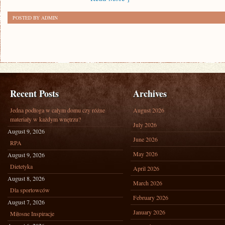
POSTED BY ADMIN
Recent Posts
Archives
Jedna podłoga w całym domu czy różne
August 2026
materiały w każdym wnętrzu?
July 2026
August 9, 2026
June 2026
RPA
May 2026
August 9, 2026
Dietetyka
April 2026
August 8, 2026
March 2026
Dla sportowców
February 2026
August 7, 2026
January 2026
Miłosne Inspiracje