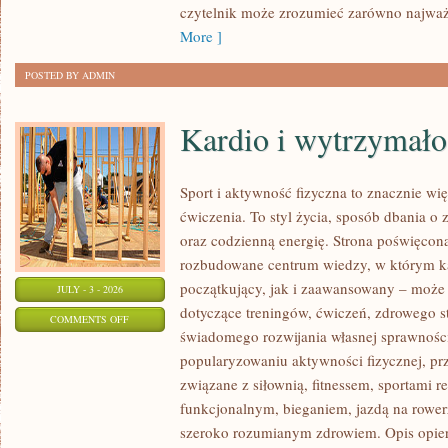
czytelnik może zrozumieć zarówno najważn
More ]
POSTED BY ADMIN
Kardio i wytrzymało
Sport i aktywność fizyczna to znacznie wię
ćwiczenia. To styl życia, sposób dbania o
oraz codzienną energię. Strona poświęcona
rozbudowane centrum wiedzy, w którym k
początkujący, jak i zaawansowany – może 
JULY - 3 - 2026
dotyczące treningów, ćwiczeń, zdrowego st
ON
COMMENTS OFF
świadomego rozwijania własnej sprawności
KARDIO
popularyzowaniu aktywności fizycznej, pr
I
związane z siłownią, fitnessem, sportami r
WYTRZYMAŁOŚĆ
funkcjonalnym, bieganiem, jazdą na rowerz
szeroko rozumianym zdrowiem. Opis opier