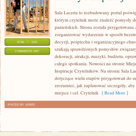
Sala Lacerta to rozbudowany portal poświ
którym czytelnik może znaleźć pomysły d
panieńskich. Strona została przygotowana 
zorganizować wydarzenie w sposób bezst
decyzji, pośpiechu i organizacyjnego chaos
JUNE - 7 - 2026
szukają sprawdzonych pomysłów związany
ON
COMMENTS OFF
dekoracji, atrakcji, muzyki, budżetu, opr
TRENDY
całego spotkania. Nowości na stronie Miejs
I
Inspiracje Czytelników. Na stronie Sala L
INSPIRACJE
dotyczące wielu etapów przygotowań do ur
zrozumieć, jak zaplanować szczegóły, aby
miejsce i cel. Czytelnik
[ Read More ]
POSTED BY ADMIN