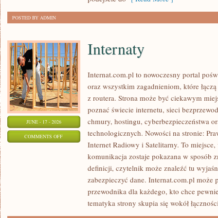
POSTED BY ADMIN
Internaty
Internat.com.pl to nowoczesny portal poś
oraz wszystkim zagadnieniom, które łączą
z routera. Strona może być ciekawym miej
poznać świecie internetu, sieci bezprzew
chmury, hostingu, cyberbezpieczeństwa 
JUNE - 17 - 2026
technologicznych. Nowości na stronie: Praw
ON
COMMENTS OFF
Internet Radiowy i Satelitarny. To miejsc
INTERNATY
komunikacja zostaje pokazana w sposób z
definicji, czytelnik może znaleźć tu wyjaś
zabezpieczyć dane. Internat.com.pl może p
przewodnika dla każdego, kto chce pewnie
tematyka strony skupia się wokół łączności