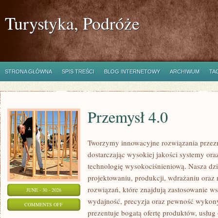
Turystyka, Podróże
STRONA GŁÓWNA
SPIS TREŚCI
BLOG INTERNETOWY
ARCHIWUM
TA
Przemysł 4.0
Tworzymy innowacyjne rozwiązania przez
dostarczając wysokiej jakości systemy or
technologię wysokociśnieniową. Nasza dzia
projektowaniu, produkcji, wdrażaniu ora
rozwiązań, które znajdują zastosowanie wsz
JUNE - 30 - 2026
wydajność, precyzja oraz pewność wykon
ON
COMMENTS OFF
prezentuje bogatą ofertę produktów, usług 
PRZEMYSŁ