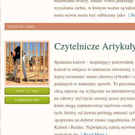
malowania twarzy. Studio Veriss pokazuj
I
wyrażania siebie, w którym ważne są takż
NOWOŚCI
temu serwis może być odbierany jako
[ Re
POSTED BY ADMIN
Czytelnicze Artykuł
Spalarnia kalorii – inspirujący przewodni
kalorii to miejsce w internecie stworzony 
lepiej zrozumieć temat zdrowej sylwetki i 
podanych w naturalny sposób. To przestrze
chcą opierać się wyłącznie na internetowyc
JUNE - 17 - 2026
na zdrowy styl życia szerzej: przez pryzma
ON
COMMENTS OFF
które mogą zainteresować zarówno osoby w
CZYTELNICZE
tych, którzy od dawna próbują zmienić syl
ARTYKUŁY
spojrzenia na dobrze znane zagadnienia. 
Kalorii i Relaks. Największą zaletą serwis
podejście do
[ Read More ]