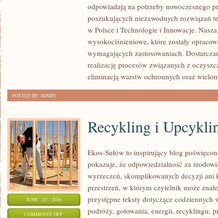
odpowiadają na potrzeby nowoczesnego pr
4.0
poszukujących niezawodnych rozwiązań t
w Polsce i Technologie i Innowacje. Nasza
wysokociśnieniowe, które zostały opracow
wymagających zastosowaniach. Dostarczam
realizację procesów związanych z oczyszc
eliminacją warstw ochronnych oraz wielo
POSTED BY ADMIN
Recykling i Upcykli
Ekos-Sułów to inspirujący blog poświęcony
pokazuje, że odpowiedzialność za środowi
wyrzeczeń, skomplikowanych decyzji ani 
przestrzeń, w którym czytelnik może znal
przystępne teksty dotyczące codziennych
JUNE - 27 - 2026
podróży, gotowania, energii, recyklingu, 
ON
COMMENTS OFF