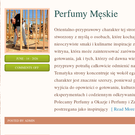
Perfumy Męskie
Orientalno-przyprawowy charakter tej stron
stworzony z myślą o osobach, które kocha
nieoczywiste smaki i kulinarne inspiracje 
witryna, która może zainteresować zarów
gotowania, jak i tych, którzy od dawna w
JUNE - 14 - 2026
przyprawy potrafią całkowicie odmienić na
ON
COMMENTS OFF
Tematyka strony koncentruje się wokół egz
PERFUMY
charakter jest znacznie szerszy, ponieważ
MĘSKIE
wyjścia do opowieści o gotowaniu, kulturz
eksperymentach i codziennym odkrywani
Polecamy Perfumy a Okazje i Perfumy i Z
postrzegana jako inspirujący
[ Read More
POSTED BY ADMIN