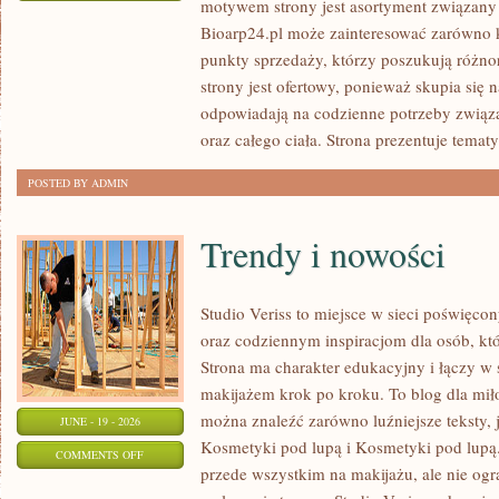
motywem strony jest asortyment związany z
SKŁADNIKI
Bioarp24.pl może zainteresować zarówno k
POD
punkty sprzedaży, którzy poszukują różn
LUPĄ
strony jest ofertowy, ponieważ skupia się 
odpowiadają na codzienne potrzeby związ
oraz całego ciała. Strona prezentuje temat
POSTED BY ADMIN
Trendy i nowości
Studio Veriss to miejsce w sieci poświę
oraz codziennym inspiracjom dla osób, kt
Strona ma charakter edukacyjny i łączy w 
makijażem krok po kroku. To blog dla mił
można znaleźć zarówno luźniejsze teksty, 
JUNE - 19 - 2026
Kosmetyki pod lupą i Kosmetyki pod lupą.
ON
COMMENTS OFF
przede wszystkim na makijażu, ale nie og
TRENDY