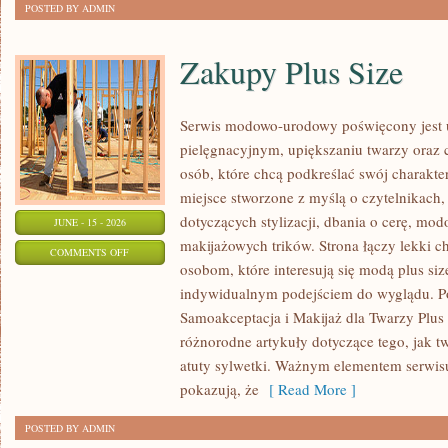
POSTED BY ADMIN
Zakupy Plus Size
Serwis modowo-urodowy poświęcony jest u
pielęgnacyjnym, upiększaniu twarzy oraz 
osób, które chcą podkreślać swój charakter
miejsce stworzone z myślą o czytelnikach,
dotyczących stylizacji, dbania o cerę, mo
JUNE - 15 - 2026
makijażowych trików. Strona łączy lekki ch
ON
COMMENTS OFF
osobom, które interesują się modą plus siz
ZAKUPY
indywidualnym podejściem do wyglądu. Po
PLUS
Samoakceptacja i Makijaż dla Twarzy Plus 
SIZE
różnorodne artykuły dotyczące tego, jak tw
atuty sylwetki. Ważnym elementem serwisu 
pokazują, że
[ Read More ]
POSTED BY ADMIN