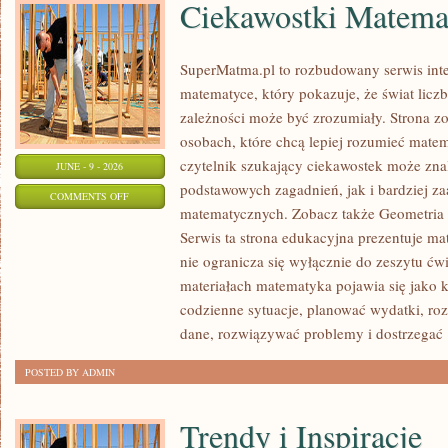
Ciekawostki Matema
SuperMatma.pl to rozbudowany serwis in
matematyce, który pokazuje, że świat licz
zależności może być zrozumiały. Strona zo
osobach, które chcą lepiej rozumieć mate
czytelnik szukający ciekawostek może zn
JUNE - 9 - 2026
podstawowych zagadnień, jak i bardziej 
ON
COMMENTS OFF
matematycznych. Zobacz także Geometria 
CIEKAWOSTKI
Serwis ta strona edukacyjna prezentuje ma
MATEMATYCZNE
nie ogranicza się wyłącznie do zeszytu ć
materiałach matematyka pojawia się jako 
codzienne sytuacje, planować wydatki, ro
dane, rozwiązywać problemy i dostrzegać
POSTED BY ADMIN
Trendy i Inspiracje