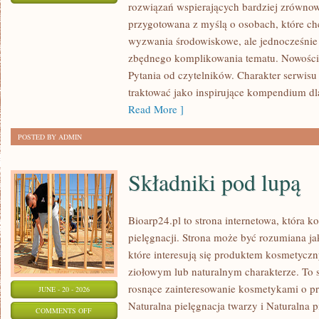
rozwiązań wspierających bardziej zrównowa
RECYKLING
przygotowana z myślą o osobach, które ch
I
wyzwania środowiskowe, ale jednocześnie 
UPCYKLING
zbędnego komplikowania tematu. Nowości
Pytania od czytelników. Charakter serwis
traktować jako inspirujące kompendium dl
Read More ]
POSTED BY ADMIN
Składniki pod lupą
Bioarp24.pl to strona internetowa, która k
pielęgnacji. Strona może być rozumiana ja
które interesują się produktem kosmetycz
ziołowym lub naturalnym charakterze. To s
rosnące zainteresowanie kosmetykami o p
JUNE - 20 - 2026
Naturalna pielęgnacja twarzy i Naturalna
ON
COMMENTS OFF