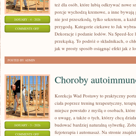
też dla osób, które lubią odkrywać nowe s
porcje wychodzą kremowe, a inne bywają 
nie jest przeszkodą, tylko sekretem, a każ
JANUARY - 4 - 2026
przygodą. Kategorie ciekawe to Jak wybr
ON
COMMENTS OFF
Dekoracje i podanie lodów. Na Speed-Ice l
PRZEPISY
przekąską. To podróż o składnikach, o chło
NA
jak w prosty sposób osiągnąć efekt jak z lo
SHAKE’I
POSTED BY ADMIN
Choroby autoimmun
Korekcja Wad Postawy to praktyczny porta
ciała poprzez trening terapeutyczny, terapi
miejsce powstało z myślą o osobach, które 
o uwagę, a także o tych, którzy chcą dział
budować bardziej naturalną sylwetkę. Zo
JANUARY - 3 - 2026
fizjoterapia i automasaż. Na stronie znajdz
ON
COMMENTS OFF