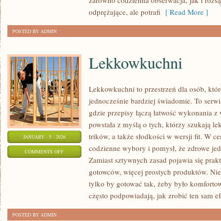
zarówno codzienna obserwacja, jak i roz
odprężające, ale potrafi
[ Read More ]
POSTED BY ADMIN
Lekkowkuchni
Lekkowkuchni to przestrzeń dla osób, któr
jednocześnie bardziej świadomie. To serw
gdzie przepisy łączą łatwość wykonania z
powstała z myślą o tych, którzy szukają 
trików, a także słodkości w wersji fit. W
JANUARY - 5 - 2026
codzienne wybory i pomysł, że zdrowe je
ON
COMMENTS OFF
Zamiast sztywnych zasad pojawia się prakt
LEKKOWKUCHNI
gotowców, więcej prostych produktów. Nie 
tylko by gotować tak, żeby było komfortow
często podpowiadają, jak zrobić ten sam ef
POSTED BY ADMIN