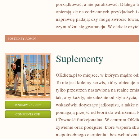
porządkować, a nie paraliżować. Dlatego 
KONSUMENCKIE
opierają się na codziennych przykładach i
W
naprawdę padają: czy mogę zwrócić towar,
UE
czym różni się gwarancja. W efekcie czytel
POSTED BY ADMIN
Suplementy
OKdieta.pl to miejsce, w którym mądre odż
To nie jest kolejny serwis, który obiecuje n
tylko przestrzeń nastawiona na realne zmi
tak, aby każdy, niezależnie od stylu życia
wskazówki dotyczące jadłospisu, a także na
JANUARY - 5 - 2026
pomagają przejść od teorii do wdrożenia. 
ON
COMMENTS OFF
i Żywność funkcjonalna. W centrum OKdiet
SUPLEMENTY
żywienie oraz podejście, które wspiera sk
niepotrzebnego cierpienia i bez wchodzeni