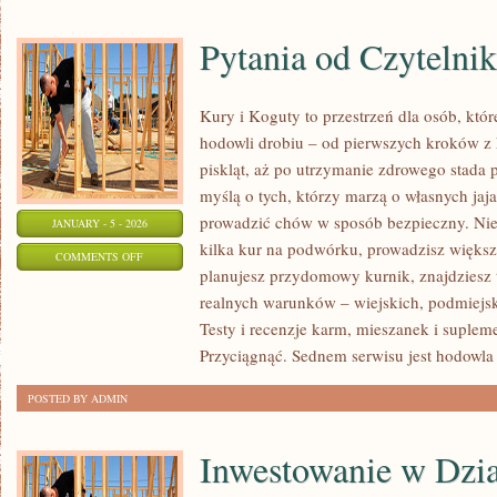
Pytania od Czytelni
Kury i Koguty to przestrzeń dla osób, kt
hodowli drobiu – od pierwszych kroków z
piskląt, aż po utrzymanie zdrowego stada p
myślą o tych, którzy marzą o własnych jaja
prowadzić chów w sposób bezpieczny. Niez
JANUARY - 5 - 2026
kilka kur na podwórku, prowadzisz większ
ON
COMMENTS OFF
planujesz przydomowy kurnik, znajdzies
PYTANIA
realnych warunków – wiejskich, podmiejsk
OD
Testy i recenzje karm, mieszanek i suplem
CZYTELNIKÓW
Przyciągnąć. Sednem serwisu jest hodowla
POSTED BY ADMIN
Inwestowanie w Dzia