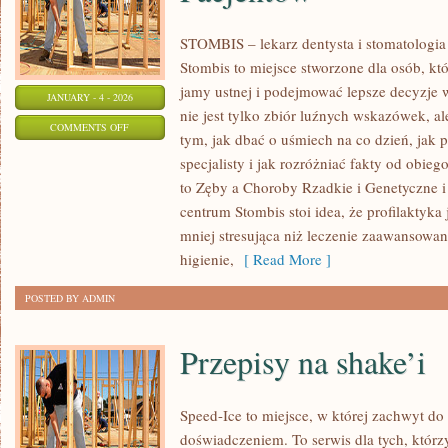
STOMBIS – lekarz dentysta i stomatologia
Stombis to miejsce stworzone dla osób, kt
jamy ustnej i podejmować lepsze decyzje 
JANUARY - 4 - 2026
nie jest tylko zbiór luźnych wskazówek, 
ON
COMMENTS OFF
tym, jak dbać o uśmiech na co dzień, jak 
METAMORFOZY
specjalisty i jak rozróżniać fakty od obie
UŚMIECHU
to Zęby a Choroby Rzadkie i Genetyczne i
–
centrum Stombis stoi idea, że profilaktyka j
HISTORIE
mniej stresująca niż leczenie zaawansowane
PACJENTÓW
higienie,
[ Read More ]
POSTED BY ADMIN
Przepisy na shake’i
Speed-Ice to miejsce, w której zachwyt do
doświadczeniem. To serwis dla tych, którz