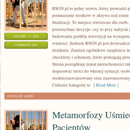
RSGN.pl to pełny serwis, który prowadzi p
pomnażanie środków w aktywa real estate
finalizacji. To miejsce stworzone dla osó
przemyślane decyzje: czy to przy nabyciu
budowaniu portfela inwestycji na wynajem, 
JANUARY - 4 - 2026
wartości. Sednem RSGN.pl jest doświadcz
ON
COMMENTS OFF
działania. Zamiast ogólników znajdziesz t
INWESTOWANIE
checklisty i schematy, które pomagają prz
W
Strona porządkuje temat nieruchomości tak
DZIAŁKI
dopasować treści do własnej sytuacji: osoba
średniozaawansowany oraz zaawansowany g
Ciekawe kategorie to
[ Read More ]
POSTED BY ADMIN
Metamorfozy Uśmiec
Pacjentów