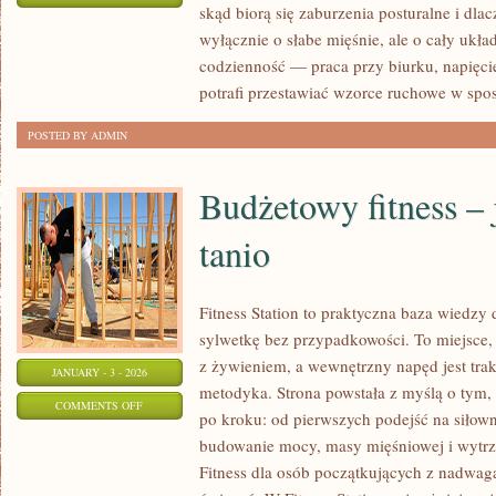
skąd biorą się zaburzenia posturalne i dla
CHOROBY
wyłącznie o słabe mięśnie, ale o cały uk
AUTOIMMUNOLOGICZNE
codzienność — praca przy biurku, napięc
potrafi przestawiać wzorce ruchowe w spo
POSTED BY ADMIN
Budżetowy fitness – 
tanio
Fitness Station to praktyczna baza wiedzy 
sylwetkę bez przypadkowości. To miejsce, 
z żywieniem, a wewnętrzny napęd jest tra
JANUARY - 3 - 2026
metodyka. Strona powstała z myślą o tym,
ON
COMMENTS OFF
po kroku: od pierwszych podejść na siłow
BUDŻETOWY
budowanie mocy, masy mięśniowej i wytrz
FITNESS
Fitness dla osób początkujących z nadwagą 
–