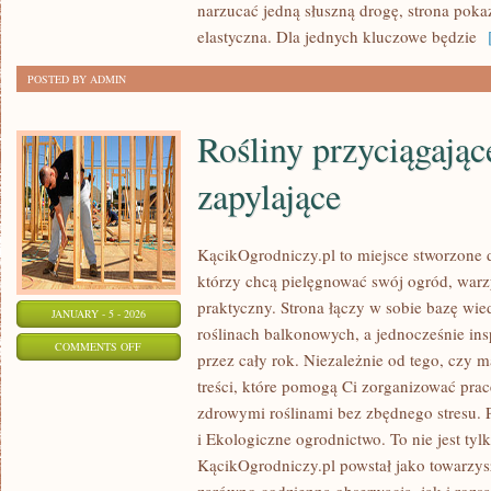
narzucać jedną słuszną drogę, strona poka
elastyczna. Dla jednych kluczowe będzie
[
POSTED BY ADMIN
Rośliny przyciągają
zapylające
KącikOgrodniczy.pl to miejsce stworzone dl
którzy chcą pielęgnować swój ogród, war
praktyczny. Strona łączy w sobie bazę wi
JANUARY - 5 - 2026
roślinach balkonowych, a jednocześnie in
ON
COMMENTS OFF
przez cały rok. Niezależnie od tego, czy m
ROŚLINY
treści, które pomogą Ci zorganizować pracę
PRZYCIĄGAJĄCE
zdrowymi roślinami bez zbędnego stresu. P
OWADY
i Ekologiczne ogrodnictwo. To nie jest tyl
ZAPYLAJĄCE
KącikOgrodniczy.pl powstał jako towarzys