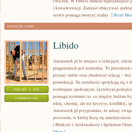
ćwiczeń. W Fitness Station najważniejsze j
JAK
i konsekwencji. Zamiast obiecywać spekta
ĆWICZYĆ
serwis pomaga tworzyć realny
[ Read Mor
TANIO
POSTED BY ADMIN
Libido
Anonserek.pl to miejsce o relacjach, seksi
pragnieniach jest normalne. To przestrzeń d
poznać siebie oraz zbudować relację – bez 
prowokacji. Tu rzetelność spotykają się z d
rozbrajane spokojnym, życiowym podejści
JANUARY - 3 - 2026
pomaga rozumieć to, co między ludźmi by
ON
COMMENTS OFF
iskrę, chemię, ale też kryzysy, konflikty, 
LIBIDO
Anonserek.pl przypomina, że udany związe
procesem, w której liczą się autentycznoś
i Bliskość i Aseksualność i Spektrum Orien
More ]