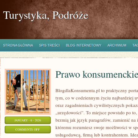
Turystyka, Podróże
STRONA GŁÓWNA
SPIS TREŚCI
BLOG INTERNETOWY
ARCHIWUM
TA
Prawo konsumencki
BlogdlaKonsumenta.pl to praktyczny portal
tym, co w codziennym życiu najbardziej 
oraz zagadnieniach cywilistycznych poka
„urzędowości”. To miejsce powstało po to,
brzmią jak język paragrafów, zamienić na 
JANUARY - 6 - 2026
któremu rozumiesz swoje możliwości w sp
ON
COMMENTS OFF
usługodawcą, firmą lub kontrahentem. Idea
PRAWO