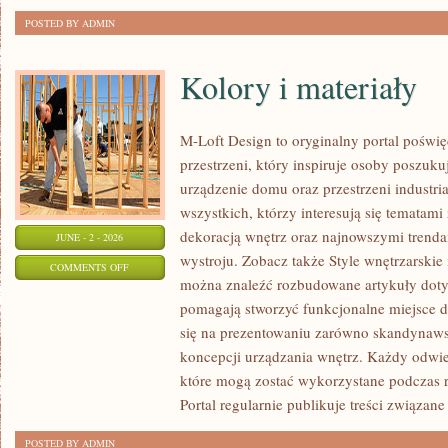
POSTED BY ADMIN
Kolory i materiały
M-Loft Design to oryginalny portal poświ
przestrzeni, który inspiruje osoby poszu
urządzenie domu oraz przestrzeni industria
wszystkich, którzy interesują się temata
dekoracją wnętrz oraz najnowszymi trenda
JUNE - 2 - 2026
wystroju. Zobacz także Style wnętrzarskie i
ON
COMMENTS OFF
można znaleźć rozbudowane artykuły dotyc
KOLORY
pomagają stworzyć funkcjonalne miejsce d
I
się na prezentowaniu zarówno skandynaws
MATERIAŁY
koncepcji urządzania wnętrz. Każdy odwie
które mogą zostać wykorzystane podczas r
Portal regularnie publikuje treści związane
POSTED BY ADMIN