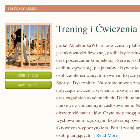
POSTED BY ADMIN
Trening i Ćwiczenia
portal AkademikaWF to nowoczesna platfo
jest aktywności fizycznej, profilaktyce zd
oraz poszerzaniu kompetencji. Serwis jest 
osób uczących się, pasjonatów aktywności
osób zainteresowanych rozwojem fizyczny
JUNE - 2 - 2026
Sporty i Dyscypliny. Na stronie można zn
ON
COMMENTS OFF
dotyczące ćwiczeń, żywienia, rozwoju ment
TRENING
oraz zagadnień akademickich. Dzięki temu
I
naukowe z codziennym zastosowaniem. Nie
ĆWICZENIA
obszerność materiałów. Czytelnicy mogą 
wychowaniem fizycznym, fizjoterapią, św
aktywnym wypoczynkiem. Portal został pr
osób planujących
[ Read More ]