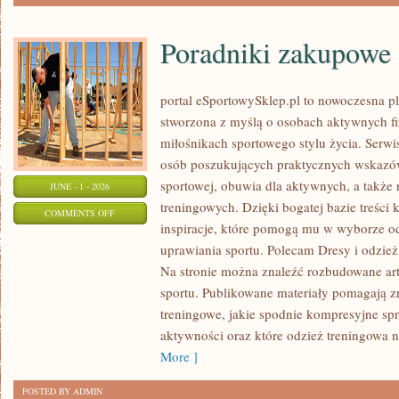
Poradniki zakupowe
portal eSportowySklep.pl to nowoczesna pla
stworzona z myślą o osobach aktywnych fi
miłośnikach sportowego stylu życia. Serwi
osób poszukujących praktycznych wskazó
sportowej, obuwia dla aktywnych, a także
JUNE - 1 - 2026
treningowych. Dzięki bogatej bazie treśc
ON
COMMENTS OFF
inspiracje, które pomogą mu w wyborze 
PORADNIKI
uprawiania sportu. Polecam Dresy i odzież
ZAKUPOWE
Na stronie można znaleźć rozbudowane ar
sportu. Publikowane materiały pomagają z
treningowe, jakie spodnie kompresyjne sp
aktywności oraz które odzież treningowa n
More ]
POSTED BY ADMIN