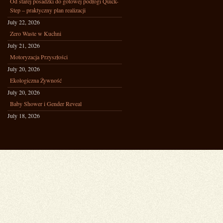
Od starej posadzki do gotowej podłogi Quick-
Step – praktyczny plan realizacji
July 22, 2026
Zero Waste w Kuchni
July 21, 2026
Motoryzacja Przyszłości
July 20, 2026
Ekologiczna Żywność
July 20, 2026
Baby Shower i Gender Reveal
July 18, 2026