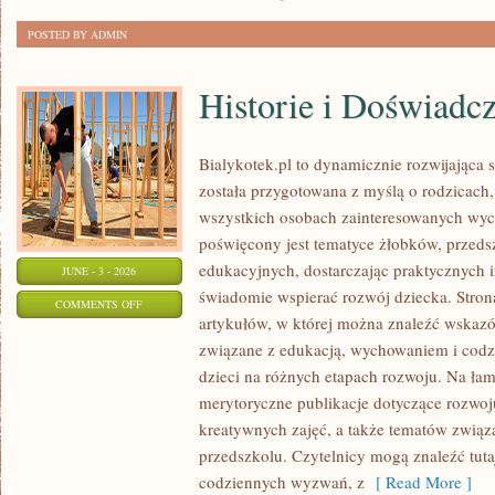
POSTED BY ADMIN
Historie i Doświadc
Bialykotek.pl to dynamicznie rozwijająca s
została przygotowana z myślą o rodzicach
wszystkich osobach zainteresowanych wyc
poświęcony jest tematyce żłobków, przeds
edukacyjnych, dostarczając praktycznych i
JUNE - 3 - 2026
świadomie wspierać rozwój dziecka. Stro
ON
COMMENTS OFF
artykułów, w której można znaleźć wskazó
HISTORIE
związane z edukacją, wychowaniem i co
I
dzieci na różnych etapach rozwoju. Na ła
DOŚWIADCZENIA
merytoryczne publikacje dotyczące rozwoju
kreatywnych zajęć, a także tematów związ
przedszkolu. Czytelnicy mogą znaleźć tut
codziennych wyzwań, z
[ Read More ]