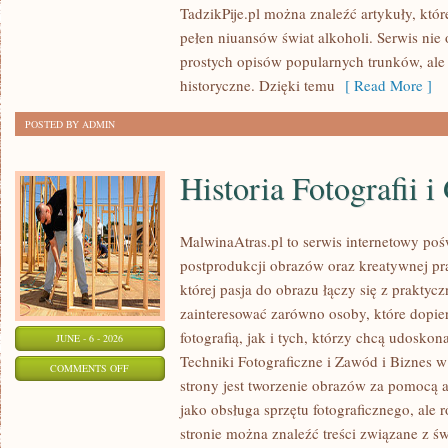
TadzikPije.pl można znaleźć artykuły, któ
I
pełen niuansów świat alkoholi. Serwis nie
TRENDY
prostych opisów popularnych trunków, ale
historyczne. Dzięki temu
[ Read More ]
POSTED BY ADMIN
Historia Fotografii i
MalwinaAtras.pl to serwis internetowy poś
postprodukcji obrazów oraz kreatywnej pr
której pasja do obrazu łączy się z praktyc
zainteresować zarówno osoby, które dopie
fotografią, jak i tych, którzy chcą udoskon
JUNE - 6 - 2026
Techniki Fotograficzne i Zawód i Biznes 
ON
COMMENTS OFF
strony jest tworzenie obrazów za pomocą a
HISTORIA
jako obsługa sprzętu fotograficznego, ale 
FOTOGRAFII
stronie można znaleźć treści związane z św
I