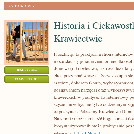
POSTED BY ADMIN
Historia i Ciekawost
Krawiectwie
Proszkic.pl to praktyczna strona internet
może stać się poradnikiem online dla osó
domowego krawiectwa, jak również dla tych
JUNE - 4 - 2026
chcą poszerzać warsztat. Serwis skupia się
ON
COMMENTS OFF
szyciem, doborem tkanin, wykonywaniem d
HISTORIA
poznawaniem narzędzi oraz wykorzystywa
I
krawieckich w praktyce. To internetowy po
CIEKAWOSTKI
szycie może być nie tylko codziennym zaj
O
odpoczynek. Polecamy Krawiectwo Domowe
KRAWIECTWIE
Na stronie można znaleźć bogate treści do
którym użytkownik może praktycznie pozn
własnych
[ Read More ]