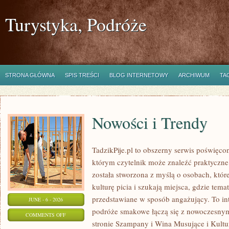
Turystyka, Podróże
STRONA GŁÓWNA
SPIS TREŚCI
BLOG INTERNETOWY
ARCHIWUM
TA
Nowości i Trendy
TadzikPije.pl to obszerny serwis poświęc
którym czytelnik może znaleźć praktyczne t
została stworzona z myślą o osobach, któ
kulturę picia i szukają miejsca, gdzie tem
przedstawiane w sposób angażujący. To in
JUNE - 6 - 2026
podróże smakowe łączą się z nowoczesny
ON
COMMENTS OFF
stronie Szampany i Wina Musujące i Kultura
NOWOŚCI