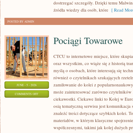
dostrzegać szczegóły. Dzięki temu Malwin
GRAFIKI
źródła wiedzy dla osób, które
[ Read More
POSTED BY ADMIN
Pociągi Towarowe
CTCU to internetowe miejsce, które skupi
oraz wszystkim, co wiąże się z historią tr
myślą o osobach, które interesują się tech
również o czytelnikach szukających rzete
zamiłowanie do kolei z popularnonaukowy
JUNE - 5 - 2026
może zainteresować zarówno czytelników 
ON
COMMENTS OFF
ciekawostki. Ciekawe linki to Kolej w Eur
POCIĄGI
osią tematyczną serwisu jest komunikacja
TOWAROWE
znaleźć treści dotyczące szybkich kolei. T
materiałów, w którym klasyczne spojrzenie
współczesnymi, takimi jak kolej dużych pr