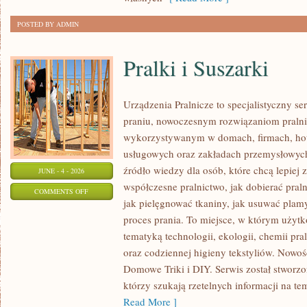
POSTED BY ADMIN
Pralki i Suszarki
Urządzenia Pralnicze to specjalistyczny s
praniu, nowoczesnym rozwiązaniom pral
wykorzystywanym w domach, firmach, hote
usługowych oraz zakładach przemysłowych
źródło wiedzy dla osób, które chcą lepiej 
JUNE - 4 - 2026
współczesne pralnictwo, jak dobierać praln
ON
COMMENTS OFF
jak pielęgnować tkaniny, jak usuwać plam
PRALKI
proces prania. To miejsce, w którym użytk
I
tematyką technologii, ekologii, chemii pra
SUSZARKI
oraz codziennej higieny tekstyliów. Nowośc
Domowe Triki i DIY. Serwis został stworzo
którzy szukają rzetelnych informacji na te
Read More ]