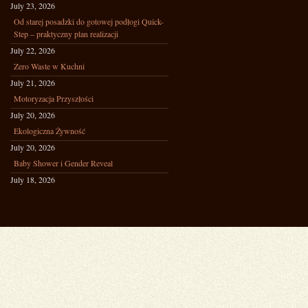
July 23, 2026
Od starej posadzki do gotowej podłogi Quick-
Step – praktyczny plan realizacji
July 22, 2026
Zero Waste w Kuchni
July 21, 2026
Motoryzacja Przyszłości
July 20, 2026
Ekologiczna Żywność
July 20, 2026
Baby Shower i Gender Reveal
July 18, 2026