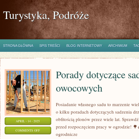
Turystyka, Podróże
STRONA GŁÓWNA
SPIS TREŚCI
BLOG INTERNETOWY
ARCHIWUM
TA
Porady dotyczące sa
owocowych
Posiadanie własnego sadu to marzenie wie
o kilku poradach dotyczących sadzenia dr
obfitością plonów przez wiele lat. Sprawd
APRIL - 14 - 2025
przed rozpoczęciem pracy w ogrodzie! 🌳
ON
COMMENTS OFF
ogrodnicze
PORADY