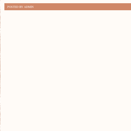
DOTYCZĄCE
POSTED BY ADMIN
SADZENIA
DRZEW
OWOCOWYCH