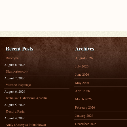
Recent Posts
Archives
Dietetyka
August 2026
August 8, 2026
July 2026
Dla sportowców
June 2026
August 7, 2026
May 2026
Miłosne Inspiracje
April 2026
August 6, 2026
Technika i Ustawienia Aparatu
March 2026
August 5, 2026
February 2026
Trenuj z Pasją
January 2026
August 4, 2026
December 2025
Andy (Ameryka Południowa)