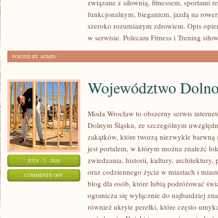
związane z siłownią, fitnessem, sportami r
WYTRZYMAŁOŚĆ
funkcjonalnym, bieganiem, jazdą na rowerz
szeroko rozumianym zdrowiem. Opis opier
w serwisie. Polecam Fitness i Trening siło
POSTED BY ADMIN
Województwo Dolnoś
Moda Wrocław to obszerny serwis interne
Dolnym Śląsku, ze szczególnym uwzględn
zakątków, które tworzą niezwykle barwną m
jest portalem, w którym można znaleźć lok
zwiedzania, historii, kultury, architektury,
JULY - 2 - 2026
oraz codziennego życia w miastach i mias
ON
COMMENTS OFF
blog dla osób, które lubią podróżować ś
WOJEWÓDZTWO
ogranicza się wyłącznie do najbardziej zna
DOLNOŚLĄSKIE
również ukryte perełki, które często umyk