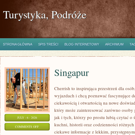
Turystyka, Podróże
STRONA GŁÓWNA
SPIS TREŚCI
BLOG INTERNETOWY
ARCHIWUM
TA
Singapur
Cherrish to inspirująca przestrzeń dla osó
wyjazdach i chcą poznawać fascynujące de
ciekawością i otwartością na nowe doświad
który może zainteresować zarówno osoby 
jak i tych, którzy po prostu lubią czytać o 
JULY - 6 - 2026
kuchni, historii oraz codzienności różnych
ON
COMMENTS OFF
ciekawe informacje z lekkim, przystępny
SINGAPUR