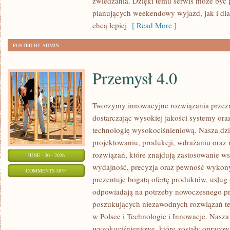
zwiedzania. Dzięki temu serwis może być 
planujących weekendowy wyjazd, jak i dl
chcą lepiej
[ Read More ]
POSTED BY ADMIN
Przemysł 4.0
Tworzymy innowacyjne rozwiązania przez
dostarczając wysokiej jakości systemy or
technologię wysokociśnieniową. Nasza dzia
projektowaniu, produkcji, wdrażaniu ora
rozwiązań, które znajdują zastosowanie wsz
JUNE - 30 - 2026
wydajność, precyzja oraz pewność wykon
ON
COMMENTS OFF
prezentuje bogatą ofertę produktów, usług 
PRZEMYSŁ
odpowiadają na potrzeby nowoczesnego pr
4.0
poszukujących niezawodnych rozwiązań t
w Polsce i Technologie i Innowacje. Nasza
wysokociśnieniowe, które zostały opracow