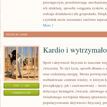
przestępczym, przedstawiając mechanizmy 
ich strukturę, sposoby osiągania zysków, 
rodzaju działalności dla gospodarki. Dzięk
czytelnik może zrozumieć zarówno najważn
More ]
POSTED BY ADMIN
Kardio i wytrzymało
Sport i aktywność fizyczna to znacznie wię
ćwiczenia. To styl życia, sposób dbania o
oraz codzienną energię. Strona poświęcona
rozbudowane centrum wiedzy, w którym k
początkujący, jak i zaawansowany – może 
JULY - 3 - 2026
dotyczące treningów, ćwiczeń, zdrowego st
ON
COMMENTS OFF
świadomego rozwijania własnej sprawności
KARDIO
popularyzowaniu aktywności fizycznej, pr
I