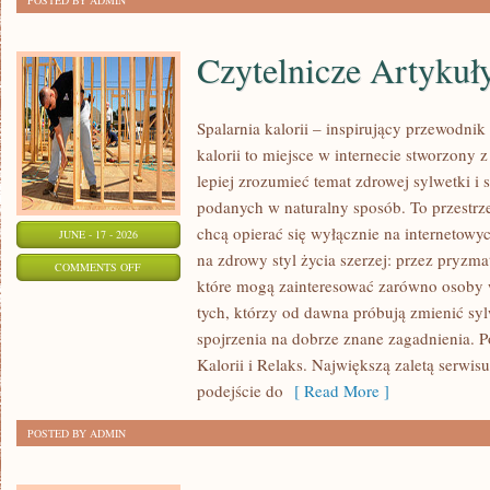
POSTED BY ADMIN
Czytelnicze Artykuł
Spalarnia kalorii – inspirujący przewodni
kalorii to miejsce w internecie stworzony 
lepiej zrozumieć temat zdrowej sylwetki i 
podanych w naturalny sposób. To przestrze
chcą opierać się wyłącznie na internetowyc
JUNE - 17 - 2026
na zdrowy styl życia szerzej: przez pryzma
ON
COMMENTS OFF
które mogą zainteresować zarówno osoby w
CZYTELNICZE
tych, którzy od dawna próbują zmienić syl
ARTYKUŁY
spojrzenia na dobrze znane zagadnienia. 
Kalorii i Relaks. Największą zaletą serwis
podejście do
[ Read More ]
POSTED BY ADMIN