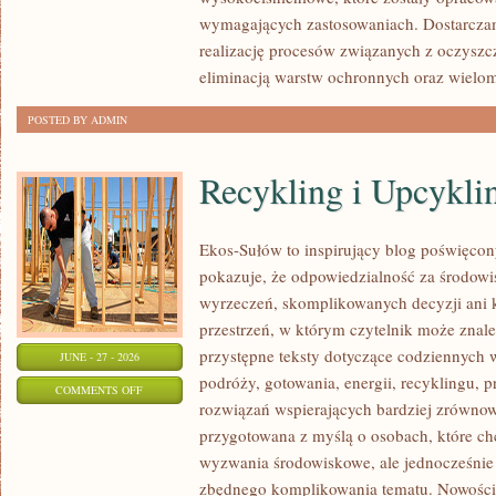
wymagających zastosowaniach. Dostarczam
realizację procesów związanych z oczyszc
eliminacją warstw ochronnych oraz wielo
POSTED BY ADMIN
Recykling i Upcykli
Ekos-Sułów to inspirujący blog poświęcony
pokazuje, że odpowiedzialność za środowi
wyrzeczeń, skomplikowanych decyzji ani 
przestrzeń, w którym czytelnik może znal
przystępne teksty dotyczące codziennych
JUNE - 27 - 2026
podróży, gotowania, energii, recyklingu, 
ON
COMMENTS OFF
rozwiązań wspierających bardziej zrównowa
RECYKLING
przygotowana z myślą o osobach, które ch
I
wyzwania środowiskowe, ale jednocześnie 
UPCYKLING
zbędnego komplikowania tematu. Nowości