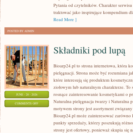
Pytania od czytelników. Charakter serwis
traktować jako inspirujące kompendium dl
Read More ]
POSTED BY ADMIN
Składniki pod lupą
Bioarp24.pl to strona internetowa, która k
pielęgnacji. Strona może być rozumiana ja
które interesują się produktem kosmetycz
ziołowym lub naturalnym charakterze. To s
rosnące zainteresowanie kosmetykami o p
JUNE - 20 - 2026
Naturalna pielęgnacja twarzy i Naturalna
ON
COMMENTS OFF
motywem strony jest asortyment związany z
SKŁADNIKI
Bioarp24.pl może zainteresować zarówno k
POD
punkty sprzedaży, którzy poszukują różn
LUPĄ
strony jest ofertowy, ponieważ skupia się 