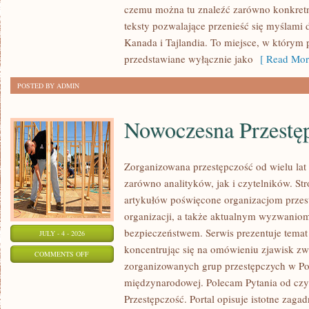
czemu można tu znaleźć zarówno konkretn
teksty pozwalające przenieść się myślami 
Kanada i Tajlandia. To miejsce, w którym 
przedstawiane wyłącznie jako
[ Read Mor
POSTED BY ADMIN
Nowoczesna Przestę
Zorganizowana przestępczość od wielu lat
zarówno analityków, jak i czytelników. S
artykułów poświęcone organizacjom przest
organizacji, a także aktualnym wyzwanio
bezpieczeństwem. Serwis prezentuje temat
JULY - 4 - 2026
koncentrując się na omówieniu zjawisk zw
ON
COMMENTS OFF
zorganizowanych grup przestępczych w Pol
NOWOCZESNA
międzynarodowej. Polecam Pytania od czy
PRZESTĘPCZOŚĆ
Przestępczość. Portal opisuje istotne zaga