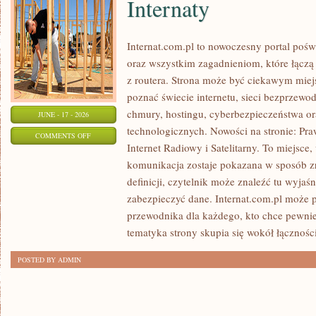
Internaty
Internat.com.pl to nowoczesny portal poś
oraz wszystkim zagadnieniom, które łączą
z routera. Strona może być ciekawym miej
poznać świecie internetu, sieci bezprzew
chmury, hostingu, cyberbezpieczeństwa 
JUNE - 17 - 2026
technologicznych. Nowości na stronie: Praw
ON
COMMENTS OFF
Internet Radiowy i Satelitarny. To miejsc
INTERNATY
komunikacja zostaje pokazana w sposób z
definicji, czytelnik może znaleźć tu wyjaś
zabezpieczyć dane. Internat.com.pl może p
przewodnika dla każdego, kto chce pewnie
tematyka strony skupia się wokół łączności
POSTED BY ADMIN