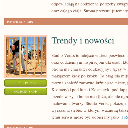
odpowiadają na codzienne potrzeby związ
oraz całego ciała. Strona prezentuje temat
POSTED BY ADMIN
Trendy i nowości
Studio Veriss to miejsce w sieci poświę
oraz codziennym inspiracjom dla osób, kt
Strona ma charakter edukacyjny i łączy w 
makijażem krok po kroku. To blog dla mił
można znaleźć zarówno luźniejsze teksty, 
JUNE - 19 - 2026
Kosmetyki pod lupą i Kosmetyki pod lupą.
ON
COMMENTS OFF
przede wszystkim na makijażu, ale nie og
TRENDY
malowania twarzy. Studio Veriss pokazuj
I
wyrażania siebie, w którym ważne są takż
NOWOŚCI
temu serwis może być odbierany jako
[ Re