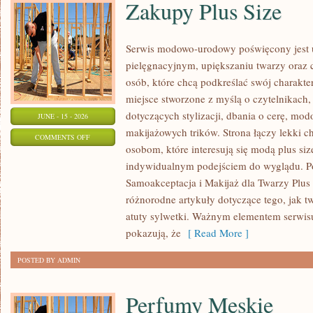
Zakupy Plus Size
Serwis modowo-urodowy poświęcony jest u
pielęgnacyjnym, upiększaniu twarzy oraz 
osób, które chcą podkreślać swój charakter
miejsce stworzone z myślą o czytelnikach,
dotyczących stylizacji, dbania o cerę, mo
JUNE - 15 - 2026
makijażowych trików. Strona łączy lekki ch
ON
COMMENTS OFF
osobom, które interesują się modą plus siz
ZAKUPY
indywidualnym podejściem do wyglądu. Po
PLUS
Samoakceptacja i Makijaż dla Twarzy Plus 
SIZE
różnorodne artykuły dotyczące tego, jak tw
atuty sylwetki. Ważnym elementem serwisu 
pokazują, że
[ Read More ]
POSTED BY ADMIN
Perfumy Męskie