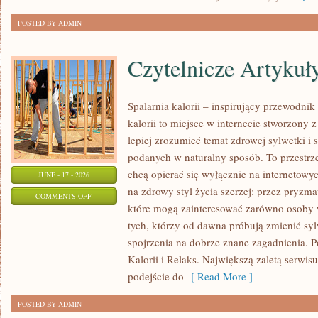
POSTED BY ADMIN
Czytelnicze Artykuł
Spalarnia kalorii – inspirujący przewodni
kalorii to miejsce w internecie stworzony 
lepiej zrozumieć temat zdrowej sylwetki i 
podanych w naturalny sposób. To przestrze
chcą opierać się wyłącznie na internetowyc
JUNE - 17 - 2026
na zdrowy styl życia szerzej: przez pryzma
ON
COMMENTS OFF
które mogą zainteresować zarówno osoby w
CZYTELNICZE
tych, którzy od dawna próbują zmienić syl
ARTYKUŁY
spojrzenia na dobrze znane zagadnienia. 
Kalorii i Relaks. Największą zaletą serwis
podejście do
[ Read More ]
POSTED BY ADMIN