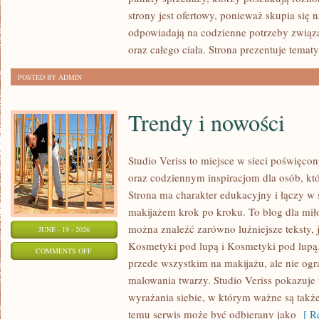
LUPĄ
strony jest ofertowy, ponieważ skupia się 
odpowiadają na codzienne potrzeby związ
oraz całego ciała. Strona prezentuje temat
POSTED BY ADMIN
Trendy i nowości
Studio Veriss to miejsce w sieci poświę
oraz codziennym inspiracjom dla osób, kt
Strona ma charakter edukacyjny i łączy w 
makijażem krok po kroku. To blog dla mił
można znaleźć zarówno luźniejsze teksty, 
JUNE - 19 - 2026
Kosmetyki pod lupą i Kosmetyki pod lupą.
ON
COMMENTS OFF
przede wszystkim na makijażu, ale nie og
TRENDY
malowania twarzy. Studio Veriss pokazuj
I
wyrażania siebie, w którym ważne są takż
NOWOŚCI
temu serwis może być odbierany jako
[ Re