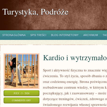
Turystyka, Podróże
STRONA GŁÓWNA
SPIS TREŚCI
BLOG INTERNETOWY
ARCHIWUM
TA
Kardio i wytrzymało
Sport i aktywność fizyczna to znacznie wię
ćwiczenia. To styl życia, sposób dbania o
oraz codzienną energię. Strona poświęcona
rozbudowane centrum wiedzy, w którym k
początkujący, jak i zaawansowany – może 
JULY - 3 - 2026
dotyczące treningów, ćwiczeń, zdrowego st
ON
COMMENTS OFF
świadomego rozwijania własnej sprawności
KARDIO