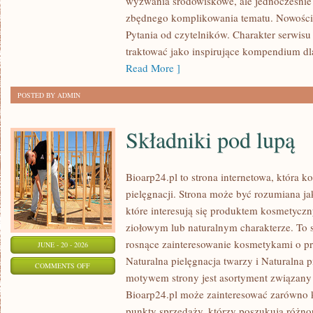
wyzwania środowiskowe, ale jednocześnie 
UPCYKLING
zbędnego komplikowania tematu. Nowości
Pytania od czytelników. Charakter serwis
traktować jako inspirujące kompendium dl
Read More ]
POSTED BY ADMIN
Składniki pod lupą
Bioarp24.pl to strona internetowa, która k
pielęgnacji. Strona może być rozumiana ja
które interesują się produktem kosmetycz
ziołowym lub naturalnym charakterze. To s
rosnące zainteresowanie kosmetykami o p
JUNE - 20 - 2026
Naturalna pielęgnacja twarzy i Naturalna
ON
COMMENTS OFF
motywem strony jest asortyment związany z
SKŁADNIKI
Bioarp24.pl może zainteresować zarówno k
POD
punkty sprzedaży, którzy poszukują różn