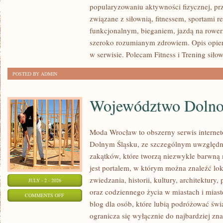
popularyzowaniu aktywności fizycznej, pr
I
związane z siłownią, fitnessem, sportami r
WYTRZYMAŁOŚĆ
funkcjonalnym, bieganiem, jazdą na rowerz
szeroko rozumianym zdrowiem. Opis opier
w serwisie. Polecam Fitness i Trening siło
POSTED BY ADMIN
Województwo Dolnoś
Moda Wrocław to obszerny serwis interne
Dolnym Śląsku, ze szczególnym uwzględn
zakątków, które tworzą niezwykle barwną m
jest portalem, w którym można znaleźć lok
zwiedzania, historii, kultury, architektury,
JULY - 2 - 2026
oraz codziennego życia w miastach i mias
ON
COMMENTS OFF
blog dla osób, które lubią podróżować ś
WOJEWÓDZTWO
ogranicza się wyłącznie do najbardziej zna
DOLNOŚLĄSKIE