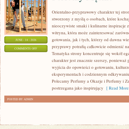
Orientalno-przyprawowy charakter tej stron
stworzony z myślą o osobach, które kocha
nieoczywiste smaki i kulinarne inspiracje 
witryna, która może zainteresować zarów
gotowania, jak i tych, którzy od dawna w
JUNE - 14 - 2026
przyprawy potrafią całkowicie odmienić na
ON
COMMENTS OFF
Tematyka strony koncentruje się wokół egz
PERFUMY
charakter jest znacznie szerszy, ponieważ
MĘSKIE
wyjścia do opowieści o gotowaniu, kulturz
eksperymentach i codziennym odkrywani
Polecamy Perfumy a Okazje i Perfumy i Z
postrzegana jako inspirujący
[ Read More
POSTED BY ADMIN