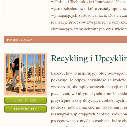
w Polsce i Technologie i Innowacje. Nasza
wysokociśnieniowe, które zostały opracow
wymagających zastosowaniach. Dostarczam
realizację procesów związanych z oczyszc
eliminacją warstw ochronnych oraz wielo
POSTED BY ADMIN
Recykling i Upcykli
Ekos-Sułów to inspirujący blog poświęcony
pokazuje, że odpowiedzialność za środowi
wyrzeczeń, skomplikowanych decyzji ani 
przestrzeń, w którym czytelnik może znal
przystępne teksty dotyczące codziennych
JUNE - 27 - 2026
podróży, gotowania, energii, recyklingu, 
ON
COMMENTS OFF
rozwiązań wspierających bardziej zrównowa
RECYKLING
przygotowana z myślą o osobach, które ch
I