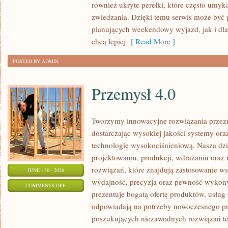
również ukryte perełki, które często umyk
zwiedzania. Dzięki temu serwis może być 
planujących weekendowy wyjazd, jak i dl
chcą lepiej
[ Read More ]
POSTED BY ADMIN
Przemysł 4.0
Tworzymy innowacyjne rozwiązania przez
dostarczając wysokiej jakości systemy or
technologię wysokociśnieniową. Nasza dzia
projektowaniu, produkcji, wdrażaniu ora
rozwiązań, które znajdują zastosowanie wsz
JUNE - 30 - 2026
wydajność, precyzja oraz pewność wykon
ON
COMMENTS OFF
prezentuje bogatą ofertę produktów, usług 
PRZEMYSŁ
odpowiadają na potrzeby nowoczesnego pr
4.0
poszukujących niezawodnych rozwiązań t