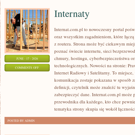
Internaty
Internat.com.pl to nowoczesny portal poś
oraz wszystkim zagadnieniom, które łączą
z routera. Strona może być ciekawym miej
poznać świecie internetu, sieci bezprzew
chmury, hostingu, cyberbezpieczeństwa 
JUNE - 17 - 2026
technologicznych. Nowości na stronie: Praw
ON
COMMENTS OFF
Internet Radiowy i Satelitarny. To miejsc
INTERNATY
komunikacja zostaje pokazana w sposób z
definicji, czytelnik może znaleźć tu wyjaś
zabezpieczyć dane. Internat.com.pl może p
przewodnika dla każdego, kto chce pewnie
tematyka strony skupia się wokół łączności
POSTED BY ADMIN