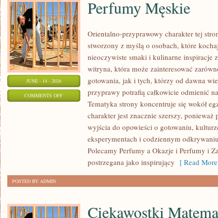
Perfumy Męskie
Orientalno-przyprawowy charakter tej stron
stworzony z myślą o osobach, które kocha
nieoczywiste smaki i kulinarne inspiracje 
witryna, która może zainteresować zarów
gotowania, jak i tych, którzy od dawna w
JUNE - 14 - 2026
przyprawy potrafią całkowicie odmienić na
ON
COMMENTS OFF
Tematyka strony koncentruje się wokół egz
PERFUMY
charakter jest znacznie szerszy, ponieważ
MĘSKIE
wyjścia do opowieści o gotowaniu, kulturz
eksperymentach i codziennym odkrywani
Polecamy Perfumy a Okazje i Perfumy i Z
postrzegana jako inspirujący
[ Read More
POSTED BY ADMIN
Ciekawostki Matema