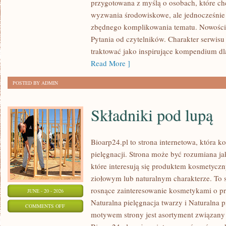
przygotowana z myślą o osobach, które ch
I
wyzwania środowiskowe, ale jednocześnie 
UPCYKLING
zbędnego komplikowania tematu. Nowości
Pytania od czytelników. Charakter serwis
traktować jako inspirujące kompendium dl
Read More ]
POSTED BY ADMIN
Składniki pod lupą
Bioarp24.pl to strona internetowa, która k
pielęgnacji. Strona może być rozumiana ja
które interesują się produktem kosmetycz
ziołowym lub naturalnym charakterze. To s
rosnące zainteresowanie kosmetykami o p
JUNE - 20 - 2026
Naturalna pielęgnacja twarzy i Naturalna
ON
COMMENTS OFF
motywem strony jest asortyment związany z
SKŁADNIKI