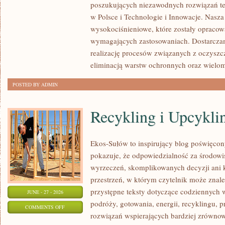
poszukujących niezawodnych rozwiązań t
w Polsce i Technologie i Innowacje. Nasza
wysokociśnieniowe, które zostały opracow
wymagających zastosowaniach. Dostarczam
realizację procesów związanych z oczyszc
eliminacją warstw ochronnych oraz wielo
POSTED BY ADMIN
Recykling i Upcykli
Ekos-Sułów to inspirujący blog poświęcony
pokazuje, że odpowiedzialność za środowi
wyrzeczeń, skomplikowanych decyzji ani 
przestrzeń, w którym czytelnik może znal
przystępne teksty dotyczące codziennych
JUNE - 27 - 2026
podróży, gotowania, energii, recyklingu, 
ON
COMMENTS OFF
rozwiązań wspierających bardziej zrównowa
RECYKLING