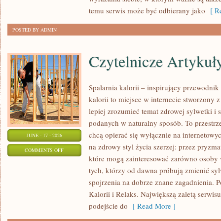
NOWOŚCI
temu serwis może być odbierany jako
[ Re
POSTED BY ADMIN
Czytelnicze Artykuł
Spalarnia kalorii – inspirujący przewodni
kalorii to miejsce w internecie stworzony 
lepiej zrozumieć temat zdrowej sylwetki i 
podanych w naturalny sposób. To przestrze
chcą opierać się wyłącznie na internetowyc
JUNE - 17 - 2026
na zdrowy styl życia szerzej: przez pryzma
ON
COMMENTS OFF
które mogą zainteresować zarówno osoby w
CZYTELNICZE
tych, którzy od dawna próbują zmienić syl
ARTYKUŁY
spojrzenia na dobrze znane zagadnienia. 
Kalorii i Relaks. Największą zaletą serwis
podejście do
[ Read More ]