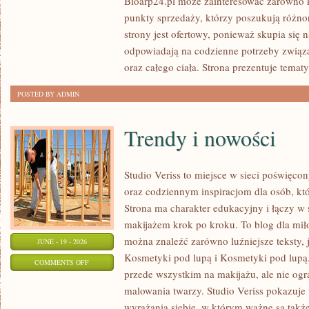
Bioarp24.pl może zainteresować zarówno k
POD
punkty sprzedaży, którzy poszukują różn
LUPĄ
strony jest ofertowy, ponieważ skupia się 
odpowiadają na codzienne potrzeby związ
oraz całego ciała. Strona prezentuje temat
POSTED BY ADMIN
Trendy i nowości
Studio Veriss to miejsce w sieci poświę
oraz codziennym inspiracjom dla osób, kt
Strona ma charakter edukacyjny i łączy w 
makijażem krok po kroku. To blog dla mił
można znaleźć zarówno luźniejsze teksty, 
JUNE - 19 - 2026
Kosmetyki pod lupą i Kosmetyki pod lupą.
ON
COMMENTS OFF
przede wszystkim na makijażu, ale nie og
TRENDY
malowania twarzy. Studio Veriss pokazuj
I
wyrażania siebie, w którym ważne są takż