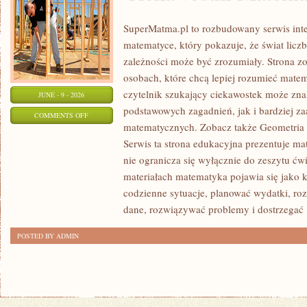
SuperMatma.pl to rozbudowany serwis in
matematyce, który pokazuje, że świat licz
zależności może być zrozumiały. Strona zo
osobach, które chcą lepiej rozumieć mate
czytelnik szukający ciekawostek może zn
JUNE - 9 - 2026
podstawowych zagadnień, jak i bardziej 
ON
COMMENTS OFF
matematycznych. Zobacz także Geometria 
CIEKAWOSTKI
Serwis ta strona edukacyjna prezentuje ma
MATEMATYCZNE
nie ogranicza się wyłącznie do zeszytu ć
materiałach matematyka pojawia się jako 
codzienne sytuacje, planować wydatki, ro
dane, rozwiązywać problemy i dostrzegać
POSTED BY ADMIN