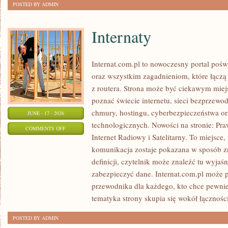
POSTED BY ADMIN
Internaty
Internat.com.pl to nowoczesny portal poś
oraz wszystkim zagadnieniom, które łączą
z routera. Strona może być ciekawym miej
poznać świecie internetu, sieci bezprzew
chmury, hostingu, cyberbezpieczeństwa 
JUNE - 17 - 2026
technologicznych. Nowości na stronie: Praw
ON
COMMENTS OFF
Internet Radiowy i Satelitarny. To miejsc
INTERNATY
komunikacja zostaje pokazana w sposób z
definicji, czytelnik może znaleźć tu wyjaś
zabezpieczyć dane. Internat.com.pl może p
przewodnika dla każdego, kto chce pewnie
tematyka strony skupia się wokół łączności
POSTED BY ADMIN