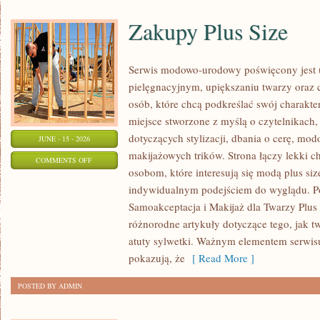
Zakupy Plus Size
Serwis modowo-urodowy poświęcony jest u
pielęgnacyjnym, upiększaniu twarzy oraz 
osób, które chcą podkreślać swój charakter
miejsce stworzone z myślą o czytelnikach,
dotyczących stylizacji, dbania o cerę, mo
JUNE - 15 - 2026
makijażowych trików. Strona łączy lekki ch
ON
COMMENTS OFF
osobom, które interesują się modą plus siz
ZAKUPY
indywidualnym podejściem do wyglądu. Po
PLUS
Samoakceptacja i Makijaż dla Twarzy Plus 
SIZE
różnorodne artykuły dotyczące tego, jak tw
atuty sylwetki. Ważnym elementem serwisu 
pokazują, że
[ Read More ]
POSTED BY ADMIN