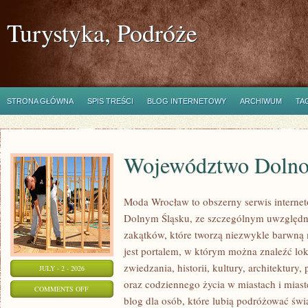
Turystyka, Podróże
STRONA GŁÓWNA
SPIS TREŚCI
BLOG INTERNETOWY
ARCHIWUM
TA
Województwo Dolnoś
Moda Wrocław to obszerny serwis interne
Dolnym Śląsku, ze szczególnym uwzględn
zakątków, które tworzą niezwykle barwną m
jest portalem, w którym można znaleźć lok
zwiedzania, historii, kultury, architektury,
JULY - 2 - 2026
oraz codziennego życia w miastach i mias
ON
COMMENTS OFF
blog dla osób, które lubią podróżować ś
WOJEWÓDZTWO