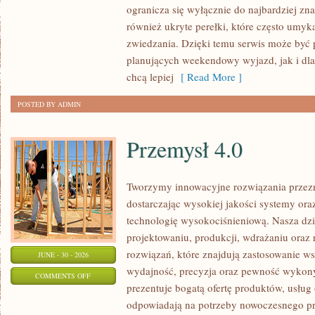
ogranicza się wyłącznie do najbardziej zna
DOLNOŚLĄSKIE
również ukryte perełki, które często umyk
zwiedzania. Dzięki temu serwis może być 
planujących weekendowy wyjazd, jak i dl
chcą lepiej
[ Read More ]
POSTED BY ADMIN
Przemysł 4.0
Tworzymy innowacyjne rozwiązania przez
dostarczając wysokiej jakości systemy or
technologię wysokociśnieniową. Nasza dzia
projektowaniu, produkcji, wdrażaniu ora
rozwiązań, które znajdują zastosowanie wsz
JUNE - 30 - 2026
wydajność, precyzja oraz pewność wykon
ON
COMMENTS OFF
prezentuje bogatą ofertę produktów, usług 
PRZEMYSŁ
odpowiadają na potrzeby nowoczesnego pr
4.0