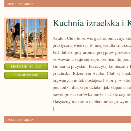
TUNINGU
POSTED BY ADMIN
Kuchnia izraelska i 
Avalon Club to serwis gastronomiczny, kt
praktyczną wiedzą. To miejsce dla smakosz
Jeśli lubisz, gdy aromat przypraw prowadz
serwowania staje się zaproszeniem do podr
kulinarna przystań. Przeczytaj koniecznie
DECEMBER - 18 - 2025
gruzińska. Rdzeniem Avalon Club są smaki
ON
COMMENTS OFF
urywanych notek dostajesz historię, w któr
KUCHNIA
pochodzi, dlaczego działa i jak złapać cha
IZRAELSKA
nawet prosta surówka może stać się czymś
I
klasyczny makaron nabiera nowego wymiar
KUCHNIA
]
GRECKA
POSTED BY ADMIN