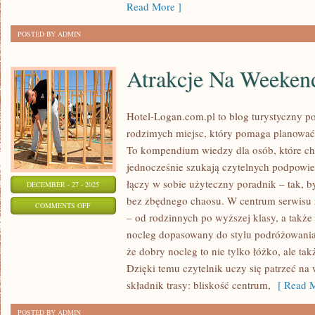
Read More ]
POSTED BY ADMIN
Atrakcje Na Weeken
Hotel-Logan.com.pl to blog turystyczny 
rodzimych miejsc, który pomaga planowa
To kompendium wiedzy dla osób, które ch
jednocześnie szukają czytelnych podpowied
łączy w sobie użyteczny poradnik – tak, 
DECEMBER - 27 - 2025
bez zbędnego chaosu. W centrum serwisu 
ON
COMMENTS OFF
– od rodzinnych po wyższej klasy, a takż
ATRAKCJE
nocleg dopasowany do stylu podróżowania
NA
że dobry nocleg to nie tylko łóżko, ale ta
WEEKEND
Dzięki temu czytelnik uczy się patrzeć na
składnik trasy: bliskość centrum,
[ Read M
POSTED BY ADMIN