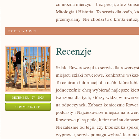
co można mierzyć – bez presji, ale z kons
I
Mitologia i Historia. To serwis dla osób, k
CHEMIA
przemyślany. Nie chodzi tu o krótki entuzj
ŻYWNOŚCI
POSTED BY ADMIN
Recenzje
Szlaki-Rowerowe.pl to serwis dla rowerzys
miejscu szlaki rowerowe, konkretne wskaz
To centrum informacji dla osób, które lub
jednocześnie chcą wybierać najlepsze kieru
tworzona dla tych, którzy widzą w rowerze
DECEMBER - 27 - 2025
na odpoczynek. Zobacz koniecznie Rower w
ON
COMMENTS OFF
podcasty i Najciekawsze miejsca na rower
RECENZJE
Rowerowe.pl są pętle, które można dopas
Niezależnie od tego, czy ktoś szuka spoko
wyprawie, serwis pomaga wybrać kierunek.