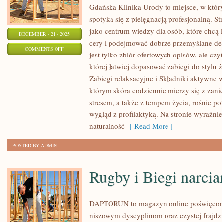
Gdańska Klinika Urody to miejsce, w któ
spotyka się z pielęgnacją profesjonalną. S
jako centrum wiedzy dla osób, które chcą 
DECEMBER - 21 - 2025
cery i podejmować dobrze przemyślane decy
ON
COMMENTS OFF
jest tylko zbiór ofertowych opisów, ale czy
URODA
której łatwiej dopasować zabiegi do stylu ż
PO
Zabiegi relaksacyjne i Składniki aktywne
30.
którym skóra codziennie mierzy się z zani
ROKU
stresem, a także z tempem życia, rośnie po
ŻYCIA
wygląd z profilaktyką. Na stronie wyraźnie
I
naturalność
[ Read More ]
ZABIEGI
POSTED BY ADMIN
NA
WŁOSY
Rugby i Biegi narcia
DAPTORUN to magazyn online poświęcon
niszowym dyscyplinom oraz czystej frajdzi