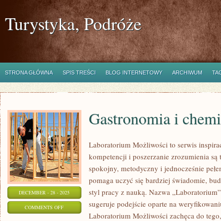
Turystyka, Podróże
STRONA GŁÓWNA
SPIS TREŚCI
BLOG INTERNETOWY
ARCHIWUM
TA
Gastronomia i chem
Laboratorium Możliwości to serwis inspir
kompetencji i poszerzanie zrozumienia są 
spokojny, metodyczny i jednocześnie pełen
pomaga uczyć się bardziej świadomie, bu
styl pracy z nauką. Nazwa „Laboratorium” 
DECEMBER - 28 - 2025
sugeruje podejście oparte na weryfikowani
ON
COMMENTS OFF
Laboratorium Możliwości zachęca do tego,
GASTRONOMIA