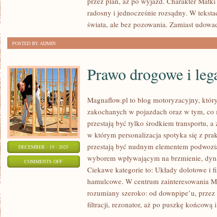
przez plan, aż po wyjazd. Charakter Matk
ZJEDNOCZONE
radosny i jednocześnie rozsądny. W teksta
I
świata, ale bez pozowania. Zamiast udowa
CHORWACJA
POSTED BY ADMIN
Prawo drogowe i leg
Magnaflow.pl to blog motoryzacyjny, któr
zakochanych w pojazdach oraz w tym, co 
przestają być tylko środkiem transportu, a
w którym personalizacja spotyka się z pra
przestają być nudnym elementem podwozia
DECEMBER - 19 - 2025
wyborem wpływającym na brzmienie, dyna
ON
COMMENTS OFF
Ciekawe kategorie to: Układy dolotowe i fi
PRAWO
hamulcowe. W centrum zainteresowania Ma
DROGOWE
rozumiany szeroko: od downpipe’u, przez 
I
filtracji, rezonator, aż po puszkę końcową i
LEGALNOŚĆ