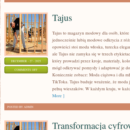
Tajus
Tajus to magazyn modowy dla osób, które 
jednocześnie lubią modowe odkrycia z różn
opowieści stoi moda włoska, turecka elega
ale Tajus nie zamyka się w trzech etykieta
który prowadzi przez kroje, materiały, kolo
DECEMBER - 27 - 2025
mógł odkrywać pomysły i adaptować je do
ON
COMMENTS OFF
Koniecznie zobacz: Moda ciążowa i dla mł
TAJUS
TikToka. Tajus buduje wrażenie, że moda je
pełną wieszaków. W każdym kraju, w każd
More ]
POSTED BY ADMIN
Transformacja cyfro