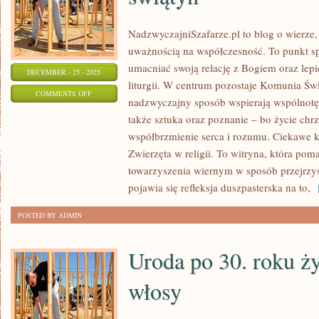
NadzwyczajniSzafarze.pl to blog o wierze, 
uważnością na współczesność. To punkt sp
umacniać swoją relację z Bogiem oraz lepie
DECEMBER - 25 - 2025
liturgii. W centrum pozostaje Komunia Świ
ON
COMMENTS OFF
nadzwyczajny sposób wspierają wspólnotę
SZTUKA
także sztuka oraz poznanie – bo życie chrze
SAKRALNA
współbrzmienie serca i rozumu. Ciekawe kate
I
Zwierzęta w religii. To witryna, która po
ARCHITEKTURA
towarzyszenia wiernym w sposób przejrzys
ŚWIĄTYŃ
pojawia się refleksja duszpasterska na to,
[
POSTED BY ADMIN
Uroda po 30. roku ży
włosy