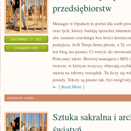
przedsiębiorstw
Manager w Opałach to portal dla osób pr
oraz tych, którzy budują sprzedaż internet
aby zamiast coachingu bez treści dostarcz
DECEMBER - 27 - 2025
podejścia. Jeśli Twoja firma płonie, a Ty cz
ON
COMMENTS OFF
ten blog ma pomóc Ci wrócić do sterowani
TRANSFORMACJA
Polecamy także: Rozwój managera i SEO i
CYFROWA
świecie, w którym wszyscy obiecują szyb
PRZEDSIĘBIORSTW
stawia na zdrowy rozsądek. Tu liczy się w
porady. Teksty są pisane tak, byś mógł uż
w
[ Read More ]
POSTED BY ADMIN
Sztuka sakralna i arc
świątyń