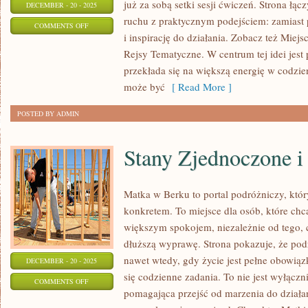
już za sobą setki sesji ćwiczeń. Strona łą
DECEMBER - 20 - 2025
ruchu z praktycznym podejściem: zamiast p
ON
COMMENTS OFF
i inspirację do działania. Zobacz też Mie
SZCZECIN
Rejsy Tematyczne. W centrum tej idei jest p
I
przekłada się na większą energię w codzie
BARLINEK
może być
[ Read More ]
POSTED BY ADMIN
Stany Zjednoczone i
Matka w Berku to portal podróżniczy, któ
konkretem. To miejsce dla osób, które chcą
większym spokojem, niezależnie od tego, 
dłuższą wyprawę. Strona pokazuje, że po
nawet wtedy, gdy życie jest pełne obowią
DECEMBER - 20 - 2025
się codzienne zadania. To nie jest wyłączni
ON
COMMENTS OFF
pomagająca przejść od marzenia do działa
STANY