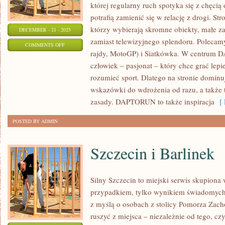
której regularny ruch spotyka się z chęcią 
potrafią zamienić się w relację z drogi. St
którzy wybierają skromne obiekty, małe z
DECEMBER - 21 - 2025
zamiast telewizyjnego splendoru. Polecam
ON
COMMENTS OFF
rajdy, MotoGP) i Siatkówka. W centrum 
RUGBY
człowiek – pasjonat – który chce grać lepie
I
rozumieć sport. Dlatego na stronie dominu
BIEGI
wskazówki do wdrożenia od razu, a także 
NARCIARSKIE
zasady. DAPTORUN to także inspiracja
[ 
POSTED BY ADMIN
Szczecin i Barlinek
Silny Szczecin to miejski serwis skupiona wo
przypadkiem, tylko wynikiem świadomych
z myślą o osobach z stolicy Pomorza Zacho
ruszyć z miejsca – niezależnie od tego, cz