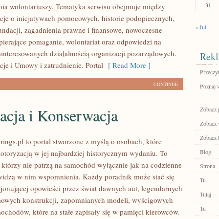
31
ia wolontariuszy. Tematyka serwisu obejmuje między
cje o inicjatywach pomocowych, historie podopiecznych,
« Jul
fundacji, zagadnienia prawne i finansowe, nowoczesne
pierające pomaganie, wolontariat oraz odpowiedzi na
ainteresowanych działalnością organizacji pozarządowych.
Rekl
je i Umowy i zatrudnienie. Portal
[ Read More ]
Przeczyt
CONTINUE
Poznaj 
acja i Konserwacja
Zobacz p
Zobacz 
Zobacz 
ings.pl to portal stworzone z myślą o osobach, które
Blog
motoryzacją w jej najbardziej historycznym wydaniu. To
h, którzy nie patrzą na samochód wyłącznie jak na codzienne
Strona
 widzą w nim wspomnienia. Każdy poradnik może stać się
Tu
jonującej opowieści przez świat dawnych aut, legendarnych
Tutaj
mowych konstrukcji, zapomnianych modeli, wyścigowych
Tu
ochodów, które na stałe zapisały się w pamięci kierowców.