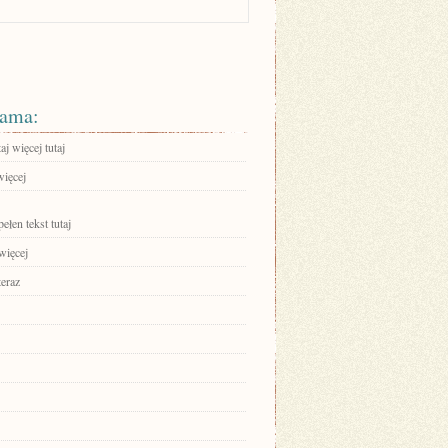
ama:
aj więcej tutaj
więcej
ełen tekst tutaj
więcej
teraz