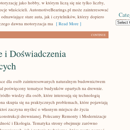
toryzację jako hobby, w którym liczą się nie tylko liczby,
ocje właścicieli. AutomotiveBearings.pl może zainteresować
Cate
odnawiające stare auta, jak i czytelników, którzy dopiero
Categories
aczego dawna motoryzacja ma
[ Read More ]
CONTINUE
e i Doświadczenia
cych
sce dla osób zainteresowanych naturalnym budownictwem
al poświęcony tematyce budynków opartych na drewnie.
ródło wiedzy dla osób, które interesują się technologią
ona skupia się na praktycznych problemach, które pojawiają
 ktoś zaczyna myśleć o własnym miejscu do życia
onstrukcji drewnianej. Polecamy Remonty i Modernizacje
dność i Ekologia. Tematyka strony obejmuje zarówno