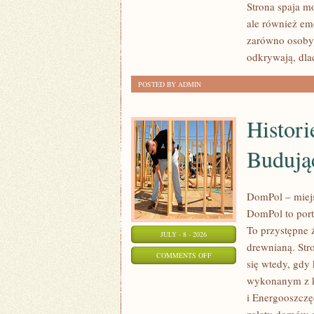
Strona spaja mo
I
ale również em
KONSERWACJA
zarówno osoby 
odkrywają, dl
POSTED BY ADMIN
Histori
Budują
DomPol – miej
DomPol to port
To przystępne ź
JULY - 8 - 2026
drewnianą. Str
ON
COMMENTS OFF
się wtedy, gdy
HISTORIE
wykonanym z k
I
i Energooszczę
DOŚWIADCZENIA