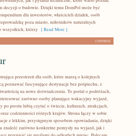
rewnianych, jak i pytania techniczne, które warto poznać
m decyzji o budowie. Dzięki temu DomPol może być
mpendium dla inwestorów, właścicieli działek, osób
zeprowadzkę poza miasto, miłośników naturalnych
z wszystkich, którzy
[ Read More ]
CONTINUE
ur
pirująca przestrzeń dla osób, które marzą o kolejnych
cą poznawać fascynujące destynacje bez pośpiechu, z
otwartością na nowe doświadczenia. To portal o podróżach,
nteresować zarówno osoby planujące wakacyjny wyjazd,
rzy po prostu lubią czytać o świecie, kulturach, atrakcjach,
i oraz codzienności różnych krajów. Strona łączy w sobie
acje z lekkim, przystępnym sposobem opowiadania, dzięki
 znaleźć zarówno konkretne pomysły na wyjazd, jak i
jące przenieść się myślami do odległych miejsc. Polecam