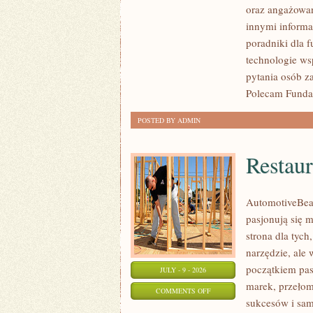
oraz angażowan
I
innymi informa
INSPIRACJE
poradniki dla 
technologie ws
pytania osób z
Polecam Fundac
POSTED BY ADMIN
Restaur
AutomotiveBear
pasjonują się 
strona dla tyc
narzędzie, ale
początkiem pas
JULY - 9 - 2026
marek, przeło
ON
COMMENTS OFF
sukcesów i sam
RESTAURACJA