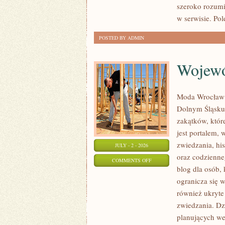
szeroko rozumi
w serwisie. Pol
POSTED BY ADMIN
Wojewó
Moda Wrocław t
Dolnym Śląsku
zakątków, któr
jest portalem,
zwiedzania, his
JULY - 2 - 2026
oraz codzienne
ON
COMMENTS OFF
blog dla osób,
WOJEWÓDZTWO
ogranicza się w
DOLNOŚLĄSKIE
również ukryte
zwiedzania. Dz
planujących we