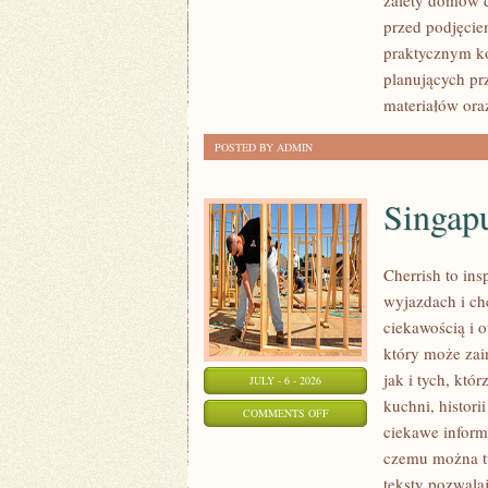
zalety domów d
BUDUJĄCYCH
przed podjęcie
praktycznym ko
planujących pr
materiałów ora
POSTED BY ADMIN
Singap
Cherrish to ins
wyjazdach i ch
ciekawością i 
który może zai
jak i tych, któ
JULY - 6 - 2026
kuchni, histori
ON
COMMENTS OFF
ciekawe inform
SINGAPUR
czemu można tu
teksty pozwala