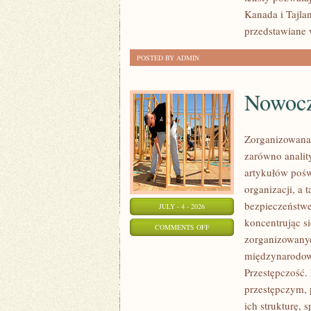
Kanada i Tajla
przedstawiane 
POSTED BY ADMIN
Nowocz
Zorganizowana 
zarówno analit
artykułów pośw
organizacji, 
bezpieczeństwe
JULY - 4 - 2026
koncentrując s
ON
COMMENTS OFF
zorganizowanyc
NOWOCZESNA
międzynarodow
PRZESTĘPCZOŚĆ
Przestępczość. 
przestępczym, 
ich strukturę,