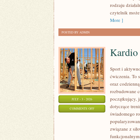
rodzaju działal
czytelnik może
More ]
POSTED BY ADMIN
Kardio
Sport i aktywno
ćwiczenia. To 
oraz codzienną
rozbudowane c
początkujący, 
JULY - 3 - 2026
dotyczące tren
ON
COMMENTS OFF
świadomego roz
KARDIO
popularyzowani
I
związane z siło
WYTRZYMAŁOŚĆ
funkcjonalnym,