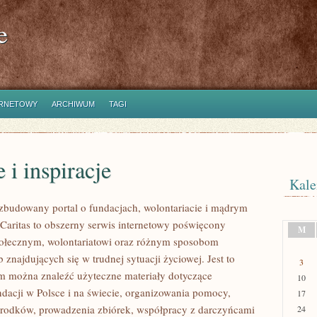
e
ERNETOWY
ARCHIWUM
TAGI
e i inspiracje
Kale
ozbudowany portal o fundacjach, wolontariacie i mądrym
aritas to obszerny serwis internetowy poświęcony
M
połecznym, wolontariatowi oraz różnym sposobom
 znajdujących się w trudnej sytuacji życiowej. Jest to
3
ym można znaleźć użyteczne materiały dotyczące
10
ndacji w Polsce i na świecie, organizowania pomocy,
17
rodków, prowadzenia zbiórek, współpracy z darczyńcami
24