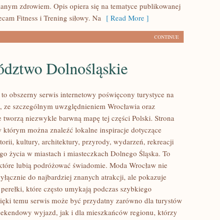
anym zdrowiem. Opis opiera się na tematyce publikowanej
ecam Fitness i Trening siłowy. Na
[ Read More ]
CONTINUE
dztwo Dolnośląskie
o obszerny serwis internetowy poświęcony turystyce na
, ze szczególnym uwzględnieniem Wrocławia oraz
e tworzą niezwykle barwną mapę tej części Polski. Strona
 w którym można znaleźć lokalne inspiracje dotyczące
torii, kultury, architektury, przyrody, wydarzeń, rekreacji
go życia w miastach i miasteczkach Dolnego Śląska. To
 które lubią podróżować świadomie. Moda Wrocław nie
yłącznie do najbardziej znanych atrakcji, ale pokazuje
 perełki, które często umykają podczas szybkiego
ięki temu serwis może być przydatny zarówno dla turystów
ekendowy wyjazd, jak i dla mieszkańców regionu, którzy