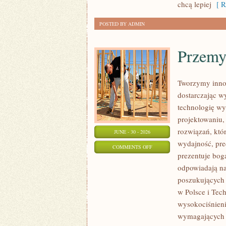
chcą lepiej
[ R
POSTED BY ADMIN
Przemy
Tworzymy inno
dostarczając w
technologię wy
projektowaniu,
rozwiązań, któr
JUNE - 30 - 2026
wydajność, pr
ON
COMMENTS OFF
prezentuje boga
PRZEMYSŁ
odpowiadają na
4.0
poszukujących
w Polsce i Tec
wysokociśnieni
wymagających 