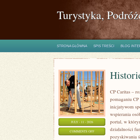
Turystyka, Podróż
STRONA GŁÓWNA
SPIS TREŚCI
BLOG INT
Histori
CP Caritas – r
pomaganiu CP C
inicjatywom s
wspierania osób
portal, w któr
JULY - 11 - 2026
działalności fu
ON
COMMENTS OFF
pozyskiwania ś
HISTORIE