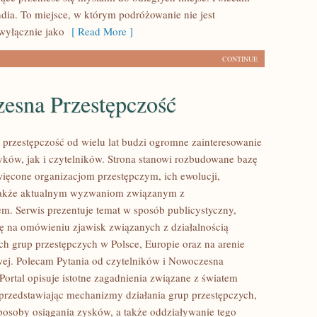
ndia. To miejsce, w którym podróżowanie nie jest
wyłącznie jako
[ Read More ]
CONTINUE
esna Przestępczość
przestępczość od wielu lat budzi ogromne zainteresowanie
yków, jak i czytelników. Strona stanowi rozbudowane bazę
ięcone organizacjom przestępczym, ich ewolucji,
a także aktualnym wyzwaniom związanym z
m. Serwis prezentuje temat w sposób publicystyczny,
ię na omówieniu zjawisk związanych z działalnością
h grup przestępczych w Polsce, Europie oraz na arenie
ej. Polecam Pytania od czytelników i Nowoczesna
Portal opisuje istotne zagadnienia związane z światem
przedstawiając mechanizmy działania grup przestępczych,
 sposoby osiągania zysków, a także oddziaływanie tego