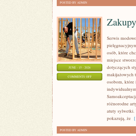
POSTED BY ADMIN
Zakupy
Serwis modowo-
pielęgnacyjnym
osób, które chc
miejsce stworz
dotyczących st
JUNE - 15 - 2026
makijażowych tr
ON
COMMENTS OFF
osobom, które i
ZAKUPY
indywidualnym 
PLUS
Samoakceptacja
SIZE
różnorodne arty
atuty sylwetki
pokazują, że
[ 
POSTED BY ADMIN