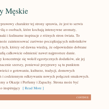
y Męskie
prawowy charakter tej strony sprawia, że jest to serwis
ślą o osobach, które kochają intensywne aromaty,
aki i kulinarne inspiracje z różnych stron świata. To
 może zainteresować zarówno początkujących miłośników
 i tych, którzy od dawna wiedzą, że odpowiednio dobrane
afią całkowicie odmienić nawet najprostsze danie.
y koncentruje się wokół egzotycznych dodatków, ale jej
 znacznie szerszy, ponieważ przyprawy są tu punktem
wieści o gotowaniu, kulturze, tradycji, domowych
h i codziennym odkrywaniu nowych połączeń smakowych.
my a Okazje i Perfumy i Zapachy. Strona może być
o inspirujący
[ Read More ]
CONTINUE