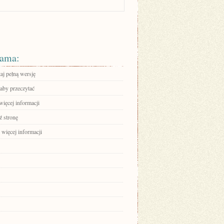
ama:
aj pełną wersję
 aby przeczytać
więcej informacji
 stronę
 więcej informacji