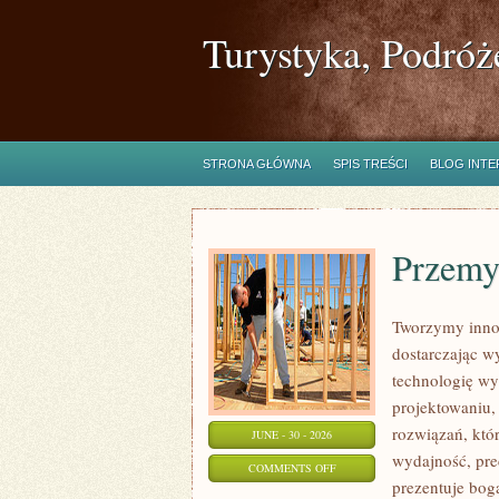
Turystyka, Podróż
STRONA GŁÓWNA
SPIS TREŚCI
BLOG INT
Przemy
Tworzymy inno
dostarczając w
technologię wy
projektowaniu,
rozwiązań, któr
JUNE - 30 - 2026
wydajność, pr
ON
COMMENTS OFF
prezentuje boga
PRZEMYSŁ