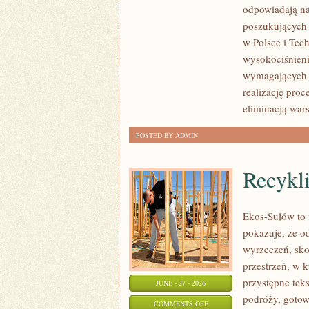
odpowiadają na
4.0
poszukujących
w Polsce i Tec
wysokociśnieni
wymagających 
realizację pro
eliminacją war
POSTED BY ADMIN
Recykl
Ekos-Sułów to i
pokazuje, że o
wyrzeczeń, sko
przestrzeń, w 
przystępne tek
JUNE - 27 - 2026
podróży, gotow
ON
COMMENTS OFF