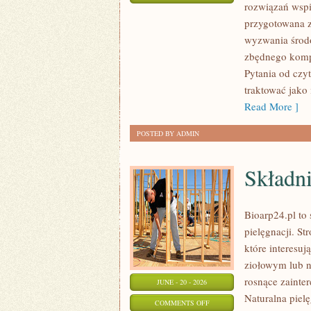
rozwiązań wspi
RECYKLING
przygotowana z
I
wyzwania środo
UPCYKLING
zbędnego komp
Pytania od czy
traktować jako
Read More ]
POSTED BY ADMIN
Składni
Bioarp24.pl to 
pielęgnacji. S
które interesu
ziołowym lub n
rosnące zainte
JUNE - 20 - 2026
Naturalna piel
ON
COMMENTS OFF