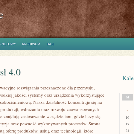
e
ERNETOWY
ARCHIWUM
TAGI
sł 4.0
Kale
wacyjne rozwiązania przeznaczone dla przemysłu,
ysokiej jakości systemy oraz urządzenia wykorzystujące
M
sokociśnieniową. Nasza działalność koncentruje się na
 produkcji, wdrażaniu oraz rozwoju zaawansowanych
3
e znajdują zastosowanie wszędzie tam, gdzie liczy się
10
ecyzja oraz pewność wykonywanych procesów. Strona
17
tą ofertę produktów, usług oraz technologii, które
24