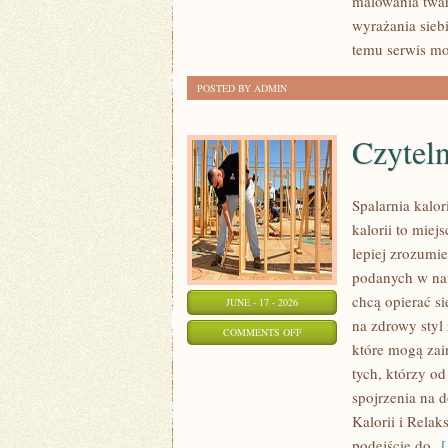
malowania twar
I
wyrażania sieb
NOWOŚCI
temu serwis mo
POSTED BY ADMIN
Czyteln
Spalarnia kalo
kalorii to miej
lepiej zrozumie
podanych w nat
chcą opierać si
JUNE - 17 - 2026
na zdrowy styl 
ON
COMMENTS OFF
które mogą zai
CZYTELNICZE
tych, którzy o
ARTYKUŁY
spojrzenia na 
Kalorii i Relak
podejście do
[ 