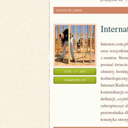
POSTED BY ADMIN
Interna
Internat.com.p
oraz wszystkim
z routera. Str
poznać świecie
chmury, hosti
JUNE - 17 - 2026
technologicznyc
ON
COMMENTS OFF
Internet Radio
INTERNATY
komunikacja zo
definicji, czyt
zabezpieczyć d
przewodnika dl
tematyka strony