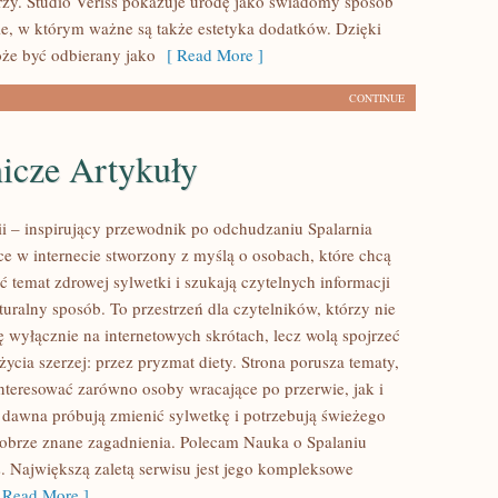
zy. Studio Veriss pokazuje urodę jako świadomy sposób
ie, w którym ważne są także estetyka dodatków. Dzięki
że być odbierany jako
[ Read More ]
CONTINUE
icze Artykuły
rii – inspirujący przewodnik po odchudzaniu Spalarnia
sce w internecie stworzony z myślą o osobach, które chcą
ć temat zdrowej sylwetki i szukają czytelnych informacji
uralny sposób. To przestrzeń dla czytelników, którzy nie
ę wyłącznie na internetowych skrótach, lecz wolą spojrzeć
życia szerzej: przez pryzmat diety. Strona porusza tematy,
nteresować zarówno osoby wracające po przerwie, jak i
d dawna próbują zmienić sylwetkę i potrzebują świeżego
dobrze znane zagadnienia. Polecam Nauka o Spalaniu
s. Największą zaletą serwisu jest jego kompleksowe
Read More ]