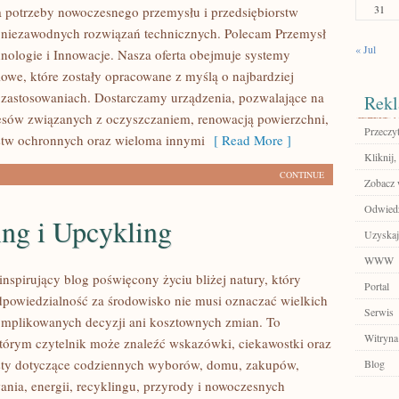
31
 potrzeby nowoczesnego przemysłu i przedsiębiorstw
 niezawodnych rozwiązań technicznych. Polecam Przemysł
« Jul
hnologie i Innowacje. Nasza oferta obejmuje systemy
owe, które zostały opracowane z myślą o najbardziej
zastosowaniach. Dostarczamy urządzenia, pozwalające na
Rekl
cesów związanych z oczyszczaniem, renowacją powierzchni,
Przeczyt
stw ochronnych oraz wieloma innymi
[ Read More ]
Kliknij,
CONTINUE
Zobacz 
Odwiedź
ing i Upcykling
Uzyskaj
WWW
nspirujący blog poświęcony życiu bliżej natury, który
Portal
dpowiedzialność za środowisko nie musi oznaczać wielkich
Serwis
mplikowanych decyzji ani kosztownych zmian. To
Witryna
którym czytelnik może znaleźć wskazówki, ciekawostki oraz
sty dotyczące codziennych wyborów, domu, zakupów,
Blog
ania, energii, recyklingu, przyrody i nowoczesnych