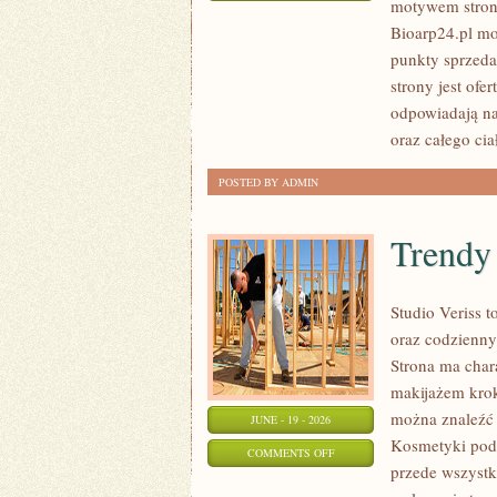
motywem strony
SKŁADNIKI
Bioarp24.pl mo
POD
punkty sprzeda
LUPĄ
strony jest ofe
odpowiadają na
oraz całego cia
POSTED BY ADMIN
Trendy
Studio Veriss 
oraz codzienny
Strona ma char
makijażem krok
można znaleźć 
JUNE - 19 - 2026
Kosmetyki pod 
ON
COMMENTS OFF
przede wszystk
TRENDY