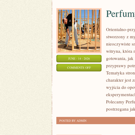
Perfum
Orientalno-przy
stworzony z my
nieoczywiste sm
witryna, która
gotowania, jak
JUNE - 14 - 2026
przyprawy potr
ON
COMMENTS OFF
Tematyka stron
PERFUMY
charakter jest
MĘSKIE
wyjścia do opo
eksperymentac
Polecamy Perfu
postrzegana jak
POSTED BY ADMIN