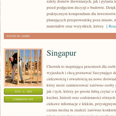
zalety domów drewnianych, jak i pytania t
BUDUJĄCYCH
przed podjęciem decyzji o budowie. Dzię
praktycznym kompendium dla inwestorów, w
planujących przeprowadzkę poza miasto, 
materiałów oraz wszystkich, którzy
[ Read
POSTED BY ADMIN
Singapur
Cherrish to inspirująca przestrzeń dla osó
wyjazdach i chcą poznawać fascynujące de
ciekawością i otwartością na nowe doświad
który może zainteresować zarówno osoby 
jak i tych, którzy po prostu lubią czytać o 
JULY - 6 - 2026
kuchni, historii oraz codzienności różnych
ON
COMMENTS OFF
ciekawe informacje z lekkim, przystępny
SINGAPUR
czemu można tu znaleźć zarówno konkretn