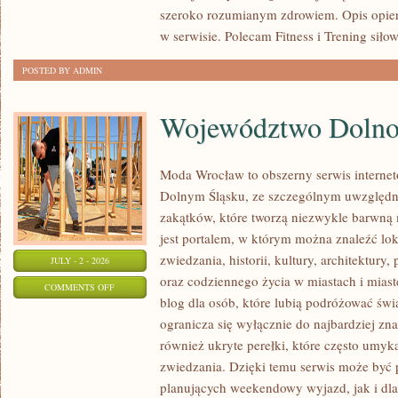
szeroko rozumianym zdrowiem. Opis opier
w serwisie. Polecam Fitness i Trening siło
POSTED BY ADMIN
Województwo Dolnoś
Moda Wrocław to obszerny serwis interne
Dolnym Śląsku, ze szczególnym uwzględn
zakątków, które tworzą niezwykle barwną m
jest portalem, w którym można znaleźć lok
zwiedzania, historii, kultury, architektury,
JULY - 2 - 2026
oraz codziennego życia w miastach i mias
ON
COMMENTS OFF
blog dla osób, które lubią podróżować ś
WOJEWÓDZTWO
ogranicza się wyłącznie do najbardziej zna
DOLNOŚLĄSKIE
również ukryte perełki, które często umyk
zwiedzania. Dzięki temu serwis może być 
planujących weekendowy wyjazd, jak i dl