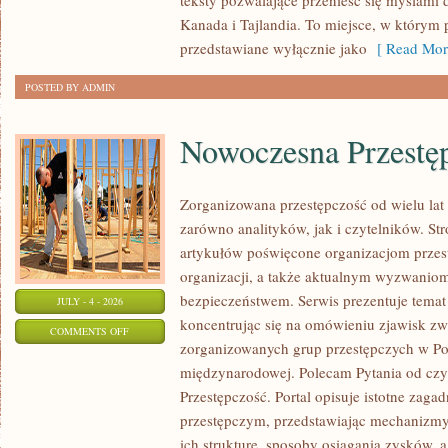
teksty pozwalające przenieść się myślami 
Kanada i Tajlandia. To miejsce, w którym 
przedstawiane wyłącznie jako
[ Read Mor
POSTED BY ADMIN
Nowoczesna Przestę
Zorganizowana przestępczość od wielu lat
zarówno analityków, jak i czytelników. S
artykułów poświęcone organizacjom przest
organizacji, a także aktualnym wyzwanio
bezpieczeństwem. Serwis prezentuje temat
JULY - 4 - 2026
koncentrując się na omówieniu zjawisk zw
ON
COMMENTS OFF
zorganizowanych grup przestępczych w Pol
NOWOCZESNA
międzynarodowej. Polecam Pytania od czy
PRZESTĘPCZOŚĆ
Przestępczość. Portal opisuje istotne zaga
przestępczym, przedstawiając mechanizmy 
ich strukturę, sposoby osiągania zysków, 