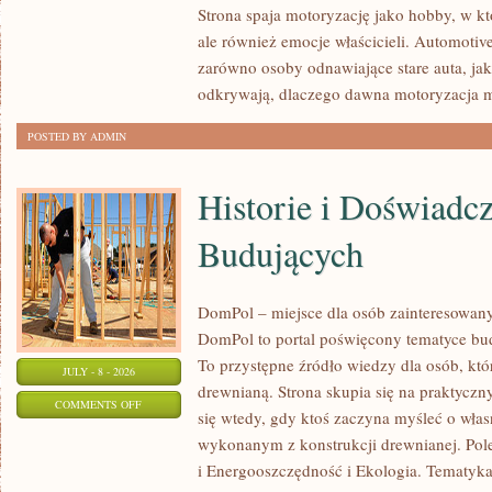
Strona spaja motoryzację jako hobby, w któ
I
ale również emocje właścicieli. Automotiv
KONSERWACJA
zarówno osoby odnawiające stare auta, jak
odkrywają, dlaczego dawna motoryzacja 
POSTED BY ADMIN
Historie i Doświadc
Budujących
DomPol – miejsce dla osób zainteresowa
DomPol to portal poświęcony tematyce bu
To przystępne źródło wiedzy dla osób, któr
JULY - 8 - 2026
drewnianą. Strona skupia się na praktyczn
ON
COMMENTS OFF
się wtedy, gdy ktoś zaczyna myśleć o wła
HISTORIE
wykonanym z konstrukcji drewnianej. Po
I
i Energooszczędność i Ekologia. Tematyk
DOŚWIADCZENIA