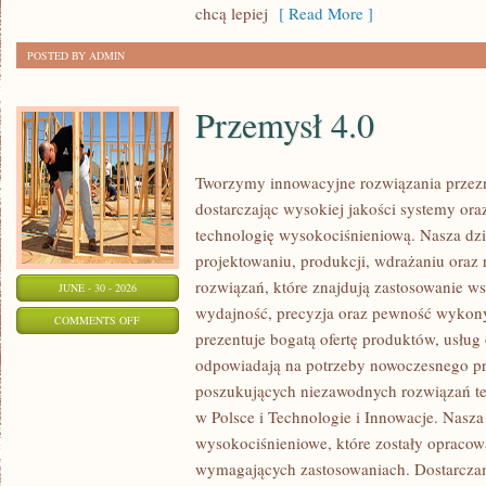
chcą lepiej
[ Read More ]
POSTED BY ADMIN
Przemysł 4.0
Tworzymy innowacyjne rozwiązania przez
dostarczając wysokiej jakości systemy or
technologię wysokociśnieniową. Nasza dzia
projektowaniu, produkcji, wdrażaniu ora
rozwiązań, które znajdują zastosowanie wsz
JUNE - 30 - 2026
wydajność, precyzja oraz pewność wykon
ON
COMMENTS OFF
prezentuje bogatą ofertę produktów, usług 
PRZEMYSŁ
odpowiadają na potrzeby nowoczesnego pr
4.0
poszukujących niezawodnych rozwiązań t
w Polsce i Technologie i Innowacje. Nasza
wysokociśnieniowe, które zostały opracow
wymagających zastosowaniach. Dostarczam