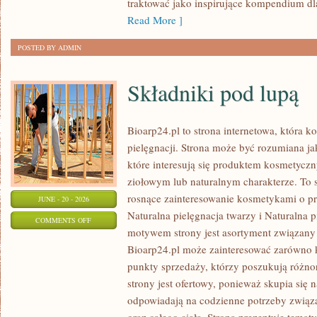
traktować jako inspirujące kompendium dl
Read More ]
POSTED BY ADMIN
Składniki pod lupą
Bioarp24.pl to strona internetowa, która k
pielęgnacji. Strona może być rozumiana ja
które interesują się produktem kosmetycz
ziołowym lub naturalnym charakterze. To s
rosnące zainteresowanie kosmetykami o p
JUNE - 20 - 2026
Naturalna pielęgnacja twarzy i Naturalna
ON
COMMENTS OFF
motywem strony jest asortyment związany z
SKŁADNIKI
Bioarp24.pl może zainteresować zarówno k
POD
punkty sprzedaży, którzy poszukują różn
LUPĄ
strony jest ofertowy, ponieważ skupia się 
odpowiadają na codzienne potrzeby związ