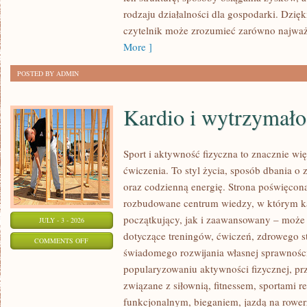
rodzaju działalności dla gospodarki. Dzięk
czytelnik może zrozumieć zarówno najważn
More ]
POSTED BY ADMIN
Kardio i wytrzymało
Sport i aktywność fizyczna to znacznie wię
ćwiczenia. To styl życia, sposób dbania o
oraz codzienną energię. Strona poświęcona
rozbudowane centrum wiedzy, w którym k
początkujący, jak i zaawansowany – może 
JULY - 3 - 2026
dotyczące treningów, ćwiczeń, zdrowego st
ON
COMMENTS OFF
świadomego rozwijania własnej sprawności
KARDIO
popularyzowaniu aktywności fizycznej, pr
I
związane z siłownią, fitnessem, sportami r
WYTRZYMAŁOŚĆ
funkcjonalnym, bieganiem, jazdą na rowerz