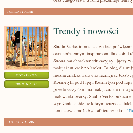
oraz całego ciała. Strona prezentuje temat
POSTED BY ADMIN
Trendy i nowości
Studio Veriss to miejsce w sieci poświę
oraz codziennym inspiracjom dla osób, kt
Strona ma charakter edukacyjny i łączy w 
makijażem krok po kroku. To blog dla mił
można znaleźć zarówno luźniejsze teksty, 
JUNE - 19 - 2026
Kosmetyki pod lupą i Kosmetyki pod lupą.
ON
COMMENTS OFF
przede wszystkim na makijażu, ale nie og
TRENDY
malowania twarzy. Studio Veriss pokazuj
I
wyrażania siebie, w którym ważne są takż
NOWOŚCI
temu serwis może być odbierany jako
[ Re
POSTED BY ADMIN