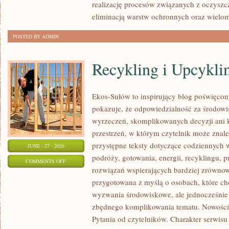
realizację procesów związanych z oczyszc
eliminacją warstw ochronnych oraz wielo
POSTED BY ADMIN
Recykling i Upcykli
Ekos-Sułów to inspirujący blog poświęcony
pokazuje, że odpowiedzialność za środowi
wyrzeczeń, skomplikowanych decyzji ani 
przestrzeń, w którym czytelnik może znal
przystępne teksty dotyczące codziennych
JUNE - 27 - 2026
podróży, gotowania, energii, recyklingu, 
ON
COMMENTS OFF
rozwiązań wspierających bardziej zrównowa
RECYKLING
przygotowana z myślą o osobach, które ch
I
wyzwania środowiskowe, ale jednocześnie 
UPCYKLING
zbędnego komplikowania tematu. Nowości
Pytania od czytelników. Charakter serwis