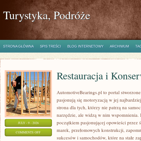
Turystyka, Podróże
STRONA GŁÓWNA
SPIS TREŚCI
BLOG INTERNETOWY
ARCHIWUM
TA
Restauracja i Konse
AutomotiveBearings.pl to portal stworzone
pasjonują się motoryzacją w jej najbardzi
strona dla tych, którzy nie patrzą na sam
narzędzie, ale widzą w nim wspomnienia. 
początkiem pasjonującej opowieści przez 
JULY - 9 - 2026
marek, przełomowych konstrukcji, zapom
ON
COMMENTS OFF
sukcesów i samochodów, które na stałe zap
RESTAURACJA