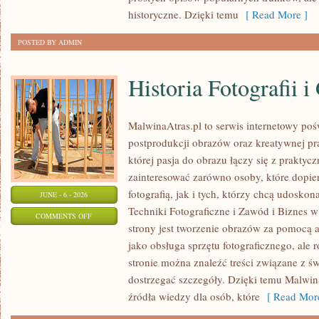
historyczne. Dzięki temu
[ Read More ]
POSTED BY ADMIN
Historia Fotografii i
MalwinaAtras.pl to serwis internetowy poś
postprodukcji obrazów oraz kreatywnej pr
której pasja do obrazu łączy się z praktyc
zainteresować zarówno osoby, które dopie
fotografią, jak i tych, którzy chcą udoskon
JUNE - 6 - 2026
Techniki Fotograficzne i Zawód i Biznes 
ON
COMMENTS OFF
strony jest tworzenie obrazów za pomocą a
HISTORIA
jako obsługa sprzętu fotograficznego, ale 
FOTOGRAFII
stronie można znaleźć treści związane z św
I
dostrzegać szczegóły. Dzięki temu Malwin
GRAFIKI
źródła wiedzy dla osób, które
[ Read More