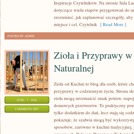
Inspiracje Czytelników. Na stronie Sala L
INSPIRACJE
dotyczące wielu etapów przygotowań do ur
zrozumieć, jak zaplanować szczegóły, aby
miejsce i cel. Czytelnik
[ Read More ]
POSTED BY ADMIN
Zioła i Przyprawy 
Naturalnej
Zioła od Kuchni to blog dla osób, które c
przyprawy w codziennym życiu. Strona sku
zioła mogą urozmaicić smak potraw, napoj
JUNE - 7 - 2026
domowych przetworów. To praktyczny pora
ON
COMMENTS OFF
tylko dodatkiem do dań, lecz stają się co
ZIOŁA
pokazuje, że szałwia mogą być wykorzyst
I
sposobów, zarówno w kuchni tradycyjnej, 
PRZYPRAWY