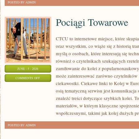
POSTED BY ADMIN
Pociągi Towarowe
CTCU to internetowe miejsce, które skupi
oraz wszystkim, co wiąże się z historią tr
myślą o osobach, które interesują się tech
również o czytelnikach szukających rzete
zamiłowanie do kolei z popularnonaukowy
JUNE - 5 - 2026
może zainteresować zarówno czytelników 
ON
COMMENTS OFF
ciekawostki. Ciekawe linki to Kolej w Eur
POCIĄGI
osią tematyczną serwisu jest komunikacja
TOWAROWE
znaleźć treści dotyczące szybkich kolei. T
materiałów, w którym klasyczne spojrzenie
współczesnymi, takimi jak kolej dużych pr
POSTED BY ADMIN