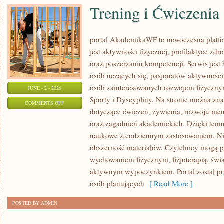
Trening i Ćwiczenia
portal AkademikaWF to nowoczesna platfo
jest aktywności fizycznej, profilaktyce zd
oraz poszerzaniu kompetencji. Serwis jest 
osób uczących się, pasjonatów aktywności
osób zainteresowanych rozwojem fizyczny
JUNE - 2 - 2026
Sporty i Dyscypliny. Na stronie można zn
ON
COMMENTS OFF
dotyczące ćwiczeń, żywienia, rozwoju ment
TRENING
oraz zagadnień akademickich. Dzięki temu
I
naukowe z codziennym zastosowaniem. Nie
ĆWICZENIA
obszerność materiałów. Czytelnicy mogą 
wychowaniem fizycznym, fizjoterapią, św
aktywnym wypoczynkiem. Portal został pr
osób planujących
[ Read More ]
POSTED BY ADMIN