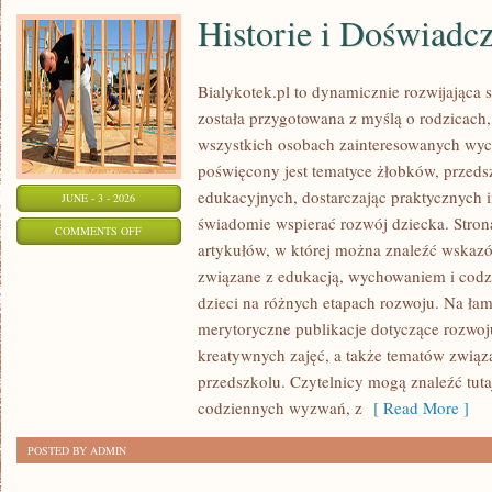
Historie i Doświadc
Bialykotek.pl to dynamicznie rozwijająca s
została przygotowana z myślą o rodzicach
wszystkich osobach zainteresowanych wyc
poświęcony jest tematyce żłobków, przeds
edukacyjnych, dostarczając praktycznych i
JUNE - 3 - 2026
świadomie wspierać rozwój dziecka. Stro
ON
COMMENTS OFF
artykułów, w której można znaleźć wskazó
HISTORIE
związane z edukacją, wychowaniem i co
I
dzieci na różnych etapach rozwoju. Na ła
DOŚWIADCZENIA
merytoryczne publikacje dotyczące rozwoju
kreatywnych zajęć, a także tematów związ
przedszkolu. Czytelnicy mogą znaleźć tut
codziennych wyzwań, z
[ Read More ]
POSTED BY ADMIN