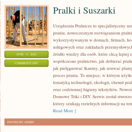
Pralki i Suszarki
Urządzenia Pralnicze to specjalistyczny s
praniu, nowoczesnym rozwiązaniom pral
wykorzystywanym w domach, firmach, hote
usługowych oraz zakładach przemysłowych
źródło wiedzy dla osób, które chcą lepiej 
JUNE - 4 - 2026
współczesne pralnictwo, jak dobierać praln
ON
COMMENTS OFF
jak pielęgnować tkaniny, jak usuwać plam
PRALKI
proces prania. To miejsce, w którym użytk
I
tematyką technologii, ekologii, chemii pra
SUSZARKI
oraz codziennej higieny tekstyliów. Nowośc
Domowe Triki i DIY. Serwis został stworzo
którzy szukają rzetelnych informacji na te
Read More ]
POSTED BY ADMIN