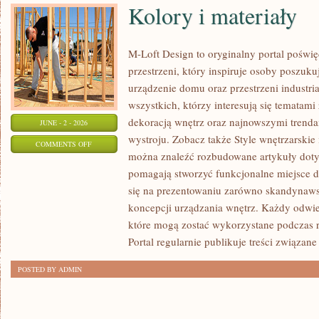
Kolory i materiały
M-Loft Design to oryginalny portal poświ
przestrzeni, który inspiruje osoby poszu
urządzenie domu oraz przestrzeni industria
wszystkich, którzy interesują się temata
dekoracją wnętrz oraz najnowszymi trenda
JUNE - 2 - 2026
wystroju. Zobacz także Style wnętrzarskie i
ON
COMMENTS OFF
można znaleźć rozbudowane artykuły dotyc
KOLORY
pomagają stworzyć funkcjonalne miejsce d
I
się na prezentowaniu zarówno skandynaws
MATERIAŁY
koncepcji urządzania wnętrz. Każdy odwie
które mogą zostać wykorzystane podczas r
Portal regularnie publikuje treści związane
POSTED BY ADMIN