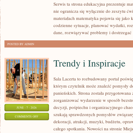
Serwis ta strona edukacyjna prezentuje ma
MATEMATYCZNE
nie ogranicza się wyłącznie do zeszytu ć
materiałach matematyka pojawia się jako 
codzienne sytuacje, planować wydatki, ro
dane, rozwiązywać problemy i dostrzegać
POSTED BY ADMIN
Trendy i Inspiracje
Sala Lacerta to rozbudowany portal poświ
którym czytelnik może znaleźć pomysły d
panieńskich. Strona została przygotowana 
zorganizować wydarzenie w sposób bezst
decyzji, pośpiechu i organizacyjnego chaos
JUNE - 7 - 2026
szukają sprawdzonych pomysłów związany
ON
COMMENTS OFF
dekoracji, atrakcji, muzyki, budżetu, opr
TRENDY
całego spotkania. Nowości na stronie Miejs
I