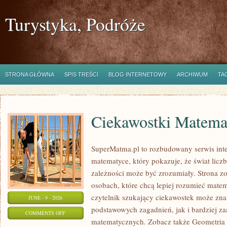
Turystyka, Podróże
STRONA GŁÓWNA
SPIS TREŚCI
BLOG INTERNETOWY
ARCHIWUM
TA
Ciekawostki Matema
SuperMatma.pl to rozbudowany serwis in
matematyce, który pokazuje, że świat licz
zależności może być zrozumiały. Strona zo
osobach, które chcą lepiej rozumieć mate
czytelnik szukający ciekawostek może zn
JUNE - 9 - 2026
podstawowych zagadnień, jak i bardziej 
ON
COMMENTS OFF
matematycznych. Zobacz także Geometria 
CIEKAWOSTKI