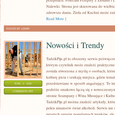
przepisach. Polecam Przepisy z Ziołami i
W
Nalewki. Strona jest skierowana do wielbici
MEDYCYNIE
zdrowsze dania. Zioła od Kuchni może za
NATURALNEJ
Read More ]
POSTED BY ADMIN
Nowości i Trendy
TadzikPije.pl to obszerny serwis poświęc
którym czytelnik może znaleźć praktyczne t
została stworzona z myślą o osobach, któ
kulturę picia i szukają miejsca, gdzie tem
przedstawiane w sposób angażujący. To in
JUNE - 6 - 2026
podróże smakowe łączą się z nowoczesny
ON
COMMENTS OFF
stronie Szampany i Wina Musujące i Kultura
NOWOŚCI
TadzikPije.pl można znaleźć artykuły, któ
I
pełen niuansów świat alkoholi. Serwis nie
TRENDY
prostych opisów popularnych trunków, ale