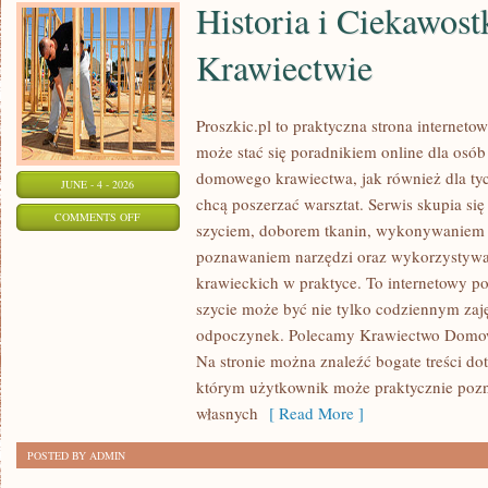
Historia i Ciekawost
Krawiectwie
Proszkic.pl to praktyczna strona internet
może stać się poradnikiem online dla osó
domowego krawiectwa, jak również dla tych
JUNE - 4 - 2026
chcą poszerzać warsztat. Serwis skupia się
ON
COMMENTS OFF
szyciem, doborem tkanin, wykonywaniem d
HISTORIA
poznawaniem narzędzi oraz wykorzystywa
I
krawieckich w praktyce. To internetowy po
CIEKAWOSTKI
szycie może być nie tylko codziennym zaj
O
odpoczynek. Polecamy Krawiectwo Domowe
KRAWIECTWIE
Na stronie można znaleźć bogate treści do
którym użytkownik może praktycznie pozn
własnych
[ Read More ]
POSTED BY ADMIN