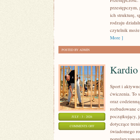
Przestępczość. 
przestępczym, 
ich strukturę,
rodzaju działal
czytelnik może
More ]
POSTED BY ADMIN
Kardio
Sport i aktywno
ćwiczenia. To 
oraz codzienną
rozbudowane c
początkujący, 
JULY - 3 - 2026
dotyczące tren
ON
COMMENTS OFF
świadomego roz
KARDIO
popularyzowani