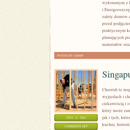
wykonanym z k
I
i Energooszczę
DOŚWIADCZENIA
zalety domów d
BUDUJĄCYCH
przed podjęcie
praktycznym ko
planujących pr
materiałów ora
POSTED BY ADMIN
Singap
Cherrish to ins
wyjazdach i ch
ciekawością i 
który może zai
jak i tych, któ
JULY - 6 - 2026
kuchni, histori
ON
COMMENTS OFF