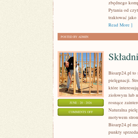
zbędnego komp
Pytania od czy
traktować jako
Read More ]
POSTED BY ADMIN
Składni
Bioarp24.pl to 
pielęgnacji. S
które interesu
ziołowym lub n
rosnące zainte
JUNE - 20 - 2026
Naturalna piel
ON
COMMENTS OFF
motywem strony
SKŁADNIKI
Bioarp24.pl mo
POD
punkty sprzeda
LUPĄ