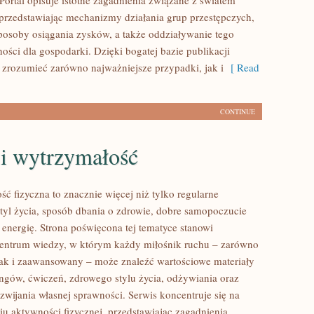
Portal opisuje istotne zagadnienia związane z światem
przedstawiając mechanizmy działania grup przestępczych,
 sposoby osiągania zysków, a także oddziaływanie tego
ności dla gospodarki. Dzięki bogatej bazie publikacji
 zrozumieć zarówno najważniejsze przypadki, jak i
[ Read
CONTINUE
 i wytrzymałość
ść fizyczna to znacznie więcej niż tylko regularne
styl życia, sposób dbania o zdrowie, dobre samopoczucie
 energię. Strona poświęcona tej tematyce stanowi
entrum wiedzy, w którym każdy miłośnik ruchu – zarówno
jak i zaawansowany – może znaleźć wartościowe materiały
ingów, ćwiczeń, zdrowego stylu życia, odżywiania oraz
wijania własnej sprawności. Serwis koncentruje się na
u aktywności fizycznej, przedstawiając zagadnienia