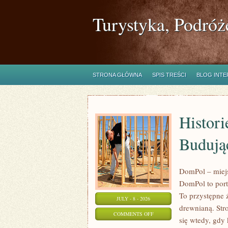
Turystyka, Podróż
STRONA GŁÓWNA
SPIS TREŚCI
BLOG INT
Histori
Budują
DomPol – miej
DomPol to port
To przystępne ź
JULY - 8 - 2026
drewnianą. Str
ON
COMMENTS OFF
się wtedy, gdy
HISTORIE