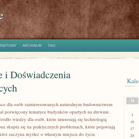
e
ERNETOWY
ARCHIWUM
TAGI
e i Doświadczenia
Kale
cych
M
sce dla osób zainteresowanych naturalnym budownictwem
al poświęcony tematyce budynków opartych na drewnie.
3
ródło wiedzy dla osób, które interesują się technologią
10
ona skupia się na praktycznych problemach, które pojawiają
17
 ktoś zaczyna myśleć o własnym miejscu do życia
24