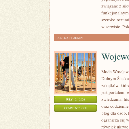
I
związane z siło
WYTRZYMAŁOŚĆ
funkcjonalnym,
szeroko rozumi
w serwisie. Pol
POSTED BY ADMIN
Wojewó
Moda Wrocław t
Dolnym Śląsku
zakątków, któr
jest portalem,
zwiedzania, his
JULY - 2 - 2026
oraz codzienne
ON
COMMENTS OFF
blog dla osób,
WOJEWÓDZTWO
ogranicza się w
DOLNOŚLĄSKIE
również ukryte