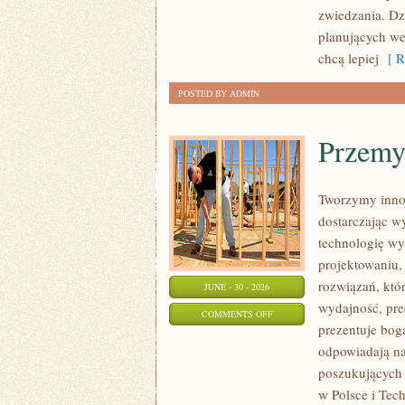
zwiedzania. Dz
planujących we
chcą lepiej
[ R
POSTED BY ADMIN
Przemy
Tworzymy inno
dostarczając w
technologię wy
projektowaniu,
rozwiązań, któr
JUNE - 30 - 2026
wydajność, pr
ON
COMMENTS OFF
prezentuje boga
PRZEMYSŁ
odpowiadają na
4.0
poszukujących
w Polsce i Tec