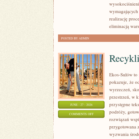
wysokociśnieni
wymagających 
realizację pro
eliminacją war
POSTED BY ADMIN
Recykl
Ekos-Sułów to i
pokazuje, że o
wyrzeczeń, sko
przestrzeń, w 
przystępne tek
JUNE - 27 - 2026
podróży, gotow
ON
COMMENTS OFF
rozwiązań wspi
RECYKLING
przygotowana z
I
wyzwania środo
UPCYKLING