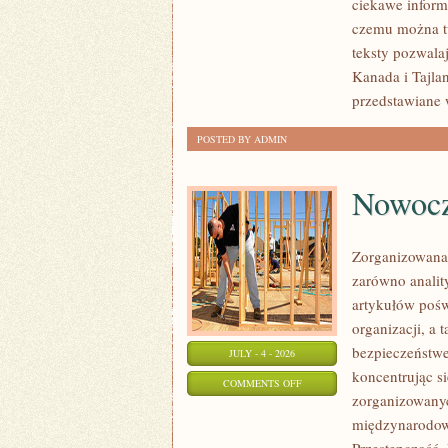
ciekawe inform
SINGAPUR
czemu można tu
teksty pozwala
Kanada i Tajla
przedstawiane 
POSTED BY ADMIN
Nowocz
Zorganizowana 
zarówno analit
artykułów pośw
organizacji, 
bezpieczeństwe
JULY - 4 - 2026
koncentrując s
ON
COMMENTS OFF
zorganizowanyc
NOWOCZESNA
międzynarodow
PRZESTĘPCZOŚĆ