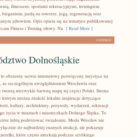
wnią, fitnessem, sportami rekreacyjnymi, treningiem
 bieganiem, jazdą na rowerze, jogą, regeneracją oraz
anym zdrowiem. Opis opiera się na tematyce publikowanej
ecam Fitness i Trening siłowy. Na
[ Read More ]
CONTINUE
dztwo Dolnośląskie
o obszerny serwis internetowy poświęcony turystyce na
, ze szczególnym uwzględnieniem Wrocławia oraz
e tworzą niezwykle barwną mapę tej części Polski. Strona
 w którym można znaleźć lokalne inspiracje dotyczące
torii, kultury, architektury, przyrody, wydarzeń, rekreacji
go życia w miastach i miasteczkach Dolnego Śląska. To
 które lubią podróżować świadomie. Moda Wrocław nie
yłącznie do najbardziej znanych atrakcji, ale pokazuje
 perełki, które często umykają podczas szybkiego