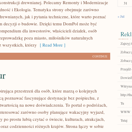
onstrukcji drewnianej. Polecamy Remonty i Modernizacje
31
dność i Ekologia. Tematyka strony obejmuje zarówno
rewnianych, jak i pytania techniczne, które warto poznać
« Jul
m decyzji o budowie. Dzięki temu DomPol może być
mpendium dla inwestorów, właścicieli działek, osób
Rekl
zeprowadzkę poza miasto, miłośników naturalnych
Zajrzyj t
z wszystkich, którzy
[ Read More ]
Zobacz p
CONTINUE
Zobacz p
Przejdź 
ur
Dowiedz 
Witryna
pirująca przestrzeń dla osób, które marzą o kolejnych
http://t
cą poznawać fascynujące destynacje bez pośpiechu, z
Tu
otwartością na nowe doświadczenia. To portal o podróżach,
nteresować zarówno osoby planujące wakacyjny wyjazd,
WWW
rzy po prostu lubią czytać o świecie, kulturach, atrakcjach,
Tutaj
i oraz codzienności różnych krajów. Strona łączy w sobie