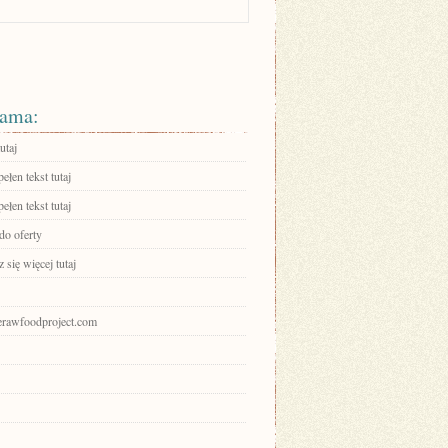
ama:
utaj
ełen tekst tutaj
ełen tekst tutaj
do oferty
się więcej tutaj
herawfoodproject.com