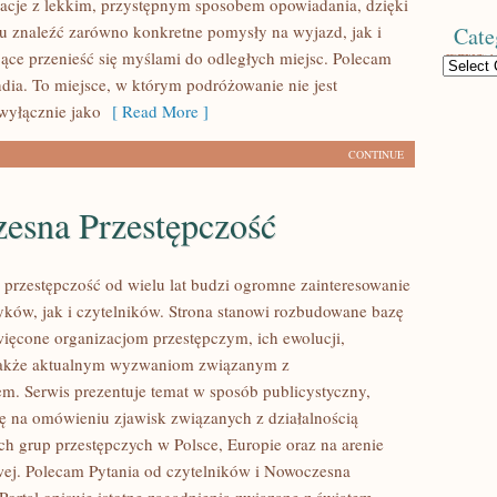
acje z lekkim, przystępnym sposobem opowiadania, dzięki
 znaleźć zarówno konkretne pomysły na wyjazd, jak i
Cate
jące przenieść się myślami do odległych miejsc. Polecam
Categories
ndia. To miejsce, w którym podróżowanie nie jest
wyłącznie jako
[ Read More ]
CONTINUE
esna Przestępczość
przestępczość od wielu lat budzi ogromne zainteresowanie
yków, jak i czytelników. Strona stanowi rozbudowane bazę
ięcone organizacjom przestępczym, ich ewolucji,
a także aktualnym wyzwaniom związanym z
m. Serwis prezentuje temat w sposób publicystyczny,
ię na omówieniu zjawisk związanych z działalnością
h grup przestępczych w Polsce, Europie oraz na arenie
ej. Polecam Pytania od czytelników i Nowoczesna