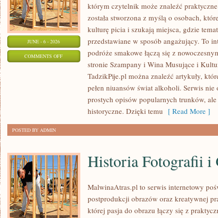
którym czytelnik może znaleźć praktyczne t
została stworzona z myślą o osobach, któ
kulturę picia i szukają miejsca, gdzie tem
przedstawiane w sposób angażujący. To in
JUNE - 6 - 2026
podróże smakowe łączą się z nowoczesny
ON
COMMENTS OFF
stronie Szampany i Wina Musujące i Kultura
NOWOŚCI
TadzikPije.pl można znaleźć artykuły, któ
I
pełen niuansów świat alkoholi. Serwis nie
TRENDY
prostych opisów popularnych trunków, ale
historyczne. Dzięki temu
[ Read More ]
POSTED BY ADMIN
Historia Fotografii i
MalwinaAtras.pl to serwis internetowy poś
postprodukcji obrazów oraz kreatywnej pr
której pasja do obrazu łączy się z praktyc