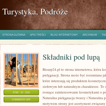
Turystyka, Podróże
STRONA GŁÓWNA
SPIS TREŚCI
BLOG INTERNETOWY
ARCHIWUM
TA
Składniki pod lupą
Bioarp24.pl to strona internetowa, która k
pielęgnacji. Strona może być rozumiana ja
które interesują się produktem kosmetycz
ziołowym lub naturalnym charakterze. To s
rosnące zainteresowanie kosmetykami o p
JUNE - 20 - 2026
Naturalna pielęgnacja twarzy i Naturalna
ON
COMMENTS OFF
motywem strony jest asortyment związany z
SKŁADNIKI