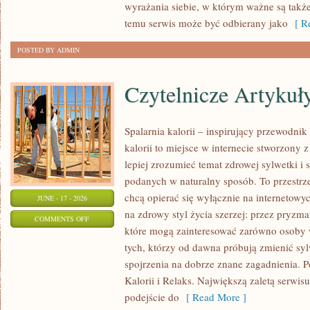
wyrażania siebie, w którym ważne są takż
NOWOŚCI
temu serwis może być odbierany jako
[ Re
POSTED BY ADMIN
Czytelnicze Artykuł
Spalarnia kalorii – inspirujący przewodni
kalorii to miejsce w internecie stworzony 
lepiej zrozumieć temat zdrowej sylwetki i 
podanych w naturalny sposób. To przestrze
chcą opierać się wyłącznie na internetowyc
JUNE - 17 - 2026
na zdrowy styl życia szerzej: przez pryzma
ON
COMMENTS OFF
które mogą zainteresować zarówno osoby w
CZYTELNICZE
tych, którzy od dawna próbują zmienić syl
ARTYKUŁY
spojrzenia na dobrze znane zagadnienia. 
Kalorii i Relaks. Największą zaletą serwis
podejście do
[ Read More ]