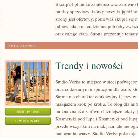
Bioarp24.pl może zainteresować zarówno k
POD
punkty sprzedaży, którzy poszukują różn
LUPĄ
strony jest ofertowy, ponieważ skupia się 
odpowiadają na codzienne potrzeby związ
oraz całego ciała. Strona prezentuje temat
POSTED BY ADMIN
Trendy i nowości
Studio Veriss to miejsce w sieci poświę
oraz codziennym inspiracjom dla osób, kt
Strona ma charakter edukacyjny i łączy w 
makijażem krok po kroku. To blog dla mił
można znaleźć zarówno luźniejsze teksty, 
JUNE - 19 - 2026
Kosmetyki pod lupą i Kosmetyki pod lupą.
ON
COMMENTS OFF
przede wszystkim na makijażu, ale nie og
TRENDY
malowania twarzy. Studio Veriss pokazuj
I