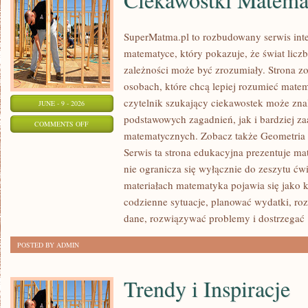
SuperMatma.pl to rozbudowany serwis in
matematyce, który pokazuje, że świat licz
zależności może być zrozumiały. Strona zo
osobach, które chcą lepiej rozumieć mate
czytelnik szukający ciekawostek może zn
JUNE - 9 - 2026
podstawowych zagadnień, jak i bardziej 
ON
COMMENTS OFF
matematycznych. Zobacz także Geometria 
CIEKAWOSTKI
Serwis ta strona edukacyjna prezentuje ma
MATEMATYCZNE
nie ogranicza się wyłącznie do zeszytu ć
materiałach matematyka pojawia się jako 
codzienne sytuacje, planować wydatki, ro
dane, rozwiązywać problemy i dostrzegać
POSTED BY ADMIN
Trendy i Inspiracje