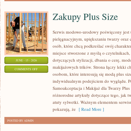
Zakupy Plus Size
Serwis modowo-urodowy poświęcony jest u
pielęgnacyjnym, upiększaniu twarzy oraz 
osób, które chcą podkreślać swój charakter
miejsce stworzone z myślą o czytelnikach,
dotyczących stylizacji, dbania o cerę, mo
JUNE - 15 - 2026
makijażowych trików. Strona łączy lekki ch
ON
COMMENTS OFF
osobom, które interesują się modą plus siz
ZAKUPY
indywidualnym podejściem do wyglądu. Po
PLUS
Samoakceptacja i Makijaż dla Twarzy Plus 
SIZE
różnorodne artykuły dotyczące tego, jak tw
atuty sylwetki. Ważnym elementem serwisu 
pokazują, że
[ Read More ]
POSTED BY ADMIN