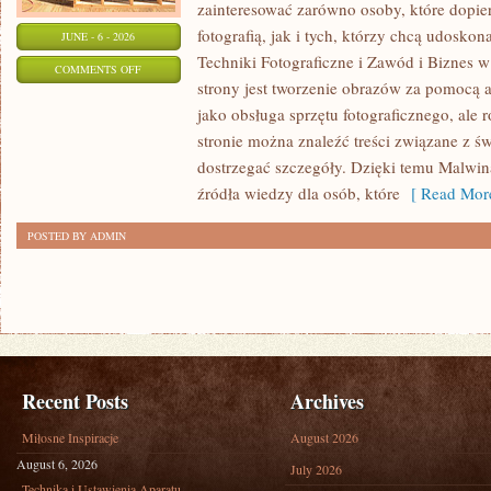
zainteresować zarówno osoby, które dopie
fotografią, jak i tych, którzy chcą udoskon
JUNE - 6 - 2026
Techniki Fotograficzne i Zawód i Biznes 
ON
COMMENTS OFF
strony jest tworzenie obrazów za pomocą a
HISTORIA
jako obsługa sprzętu fotograficznego, ale 
FOTOGRAFII
stronie można znaleźć treści związane z św
I
dostrzegać szczegóły. Dzięki temu Malwin
GRAFIKI
źródła wiedzy dla osób, które
[ Read More
POSTED BY ADMIN
Recent Posts
Archives
Miłosne Inspiracje
August 2026
August 6, 2026
July 2026
Technika i Ustawienia Aparatu