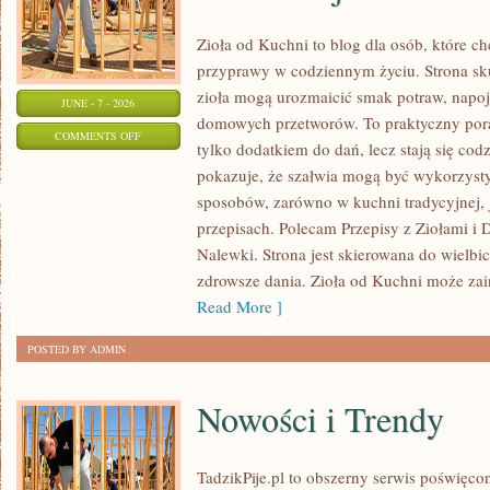
Zioła od Kuchni to blog dla osób, które c
przyprawy w codziennym życiu. Strona sku
zioła mogą urozmaicić smak potraw, napoj
JUNE - 7 - 2026
domowych przetworów. To praktyczny pora
ON
COMMENTS OFF
tylko dodatkiem do dań, lecz stają się co
ZIOŁA
pokazuje, że szałwia mogą być wykorzyst
I
sposobów, zarówno w kuchni tradycyjnej, 
PRZYPRAWY
przepisach. Polecam Przepisy z Ziołami i
W
Nalewki. Strona jest skierowana do wielbici
MEDYCYNIE
zdrowsze dania. Zioła od Kuchni może za
NATURALNEJ
Read More ]
POSTED BY ADMIN
Nowości i Trendy
TadzikPije.pl to obszerny serwis poświęc