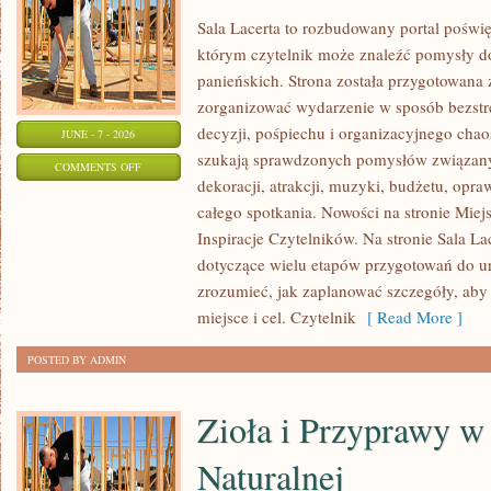
Sala Lacerta to rozbudowany portal poświ
którym czytelnik może znaleźć pomysły d
panieńskich. Strona została przygotowana 
zorganizować wydarzenie w sposób bezst
decyzji, pośpiechu i organizacyjnego chaos
JUNE - 7 - 2026
szukają sprawdzonych pomysłów związany
ON
COMMENTS OFF
dekoracji, atrakcji, muzyki, budżetu, opr
TRENDY
całego spotkania. Nowości na stronie Miejs
I
Inspiracje Czytelników. Na stronie Sala L
INSPIRACJE
dotyczące wielu etapów przygotowań do ur
zrozumieć, jak zaplanować szczegóły, aby
miejsce i cel. Czytelnik
[ Read More ]
POSTED BY ADMIN
Zioła i Przyprawy 
Naturalnej