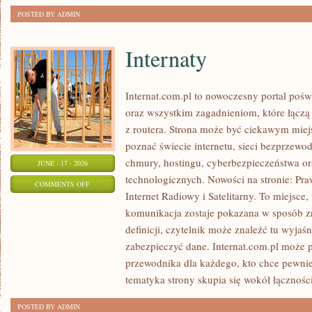
POSTED BY ADMIN
Internaty
Internat.com.pl to nowoczesny portal poś
oraz wszystkim zagadnieniom, które łączą
z routera. Strona może być ciekawym miej
poznać świecie internetu, sieci bezprzew
chmury, hostingu, cyberbezpieczeństwa 
JUNE - 17 - 2026
technologicznych. Nowości na stronie: Praw
ON
COMMENTS OFF
Internet Radiowy i Satelitarny. To miejsc
INTERNATY
komunikacja zostaje pokazana w sposób z
definicji, czytelnik może znaleźć tu wyjaś
zabezpieczyć dane. Internat.com.pl może p
przewodnika dla każdego, kto chce pewnie
tematyka strony skupia się wokół łączności
POSTED BY ADMIN