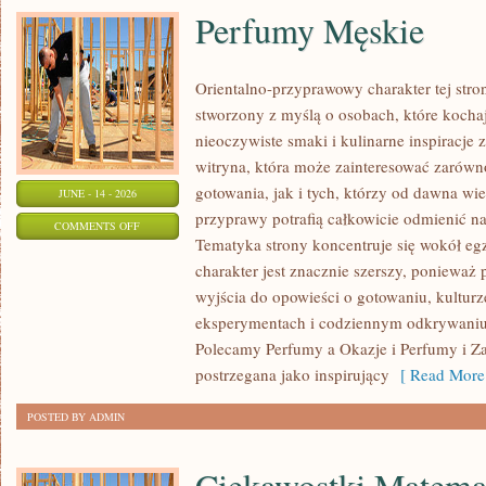
Perfumy Męskie
Orientalno-przyprawowy charakter tej stron
stworzony z myślą o osobach, które kocha
nieoczywiste smaki i kulinarne inspiracje 
witryna, która może zainteresować zarów
gotowania, jak i tych, którzy od dawna w
JUNE - 14 - 2026
przyprawy potrafią całkowicie odmienić na
ON
COMMENTS OFF
Tematyka strony koncentruje się wokół egz
PERFUMY
charakter jest znacznie szerszy, ponieważ
MĘSKIE
wyjścia do opowieści o gotowaniu, kulturz
eksperymentach i codziennym odkrywani
Polecamy Perfumy a Okazje i Perfumy i Z
postrzegana jako inspirujący
[ Read More
POSTED BY ADMIN
Ciekawostki Matema