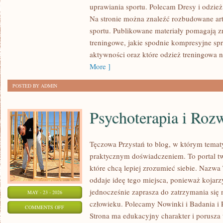
uprawiania sportu. Polecam Dresy i odzież
ZAKUPOWE
Na stronie można znaleźć rozbudowane ar
sportu. Publikowane materiały pomagają z
treningowe, jakie spodnie kompresyjne sp
aktywności oraz które odzież treningowa n
More ]
POSTED BY ADMIN
Psychoterapia i Roz
Tęczowa Przystań to blog, w którym temat
praktycznym doświadczeniem. To portal t
które chcą lepiej zrozumieć siebie. Nazw
oddaje ideę tego miejsca, ponieważ kojarz
jednocześnie zaprasza do zatrzymania się 
MAY - 23 - 2026
człowieku. Polecamy Nowinki i Badania i 
ON
COMMENTS OFF
Strona ma edukacyjny charakter i porusza
PSYCHOTERAPIA