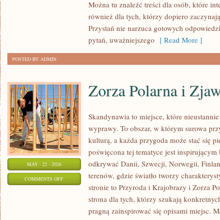
Można tu znaleźć treści dla osób, które in
I
również dla tych, którzy dopiero zaczynaj
ROZWÓJ
Przystań nie narzuca gotowych odpowiedz
pytań, uważniejszego
[ Read More ]
POSTED BY ADMIN
Zorza Polarna i Zja
Skandynawia to miejsce, które nieustanni
wyprawy. To obszar, w którym surowa przy
kulturą, a każda przygoda może stać się 
poświęcona tej tematyce jest inspirującym
odkrywać Danii, Szwecji, Norwegii, Finlan
MAY - 22 - 2026
terenów, gdzie światło tworzy charakterys
ON
COMMENTS OFF
stronie to Przyroda i Krajobrazy i Zorza P
ZORZA
strona dla tych, którzy szukają konkretnyc
POLARNA
pragną zainspirować się opisami miejsc. Mo
I