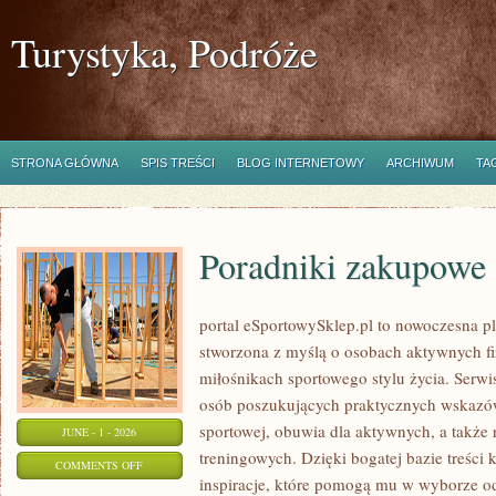
Turystyka, Podróże
STRONA GŁÓWNA
SPIS TREŚCI
BLOG INTERNETOWY
ARCHIWUM
TA
Poradniki zakupowe
portal eSportowySklep.pl to nowoczesna pla
stworzona z myślą o osobach aktywnych fi
miłośnikach sportowego stylu życia. Serwi
osób poszukujących praktycznych wskazó
sportowej, obuwia dla aktywnych, a także
JUNE - 1 - 2026
treningowych. Dzięki bogatej bazie treśc
ON
COMMENTS OFF
inspiracje, które pomogą mu w wyborze 
PORADNIKI