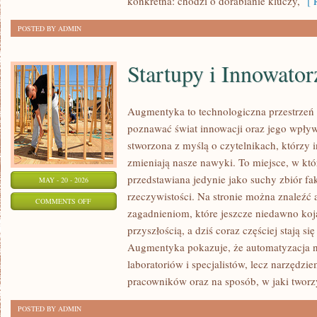
konkretna: chodzi o dorabianie kluczy,
[ R
POSTED BY ADMIN
Startupy i Innowator
Augmentyka to technologiczna przestrzeń i
poznawać świat innowacji oraz jego wpływ 
stworzona z myślą o czytelnikach, którzy i
zmieniają nasze nawyki. To miejsce, w któ
przedstawiana jedynie jako suchy zbiór fa
MAY - 20 - 2026
rzeczywistości. Na stronie można znaleźć
ON
COMMENTS OFF
zagadnieniom, które jeszcze niedawno koja
STARTUPY
przyszłością, a dziś coraz częściej stają s
I
Augmentyka pokazuje, że automatyzacja ni
INNOWATORZY
laboratoriów i specjalistów, lecz narzędzi
pracowników oraz na sposób, w jaki twor
POSTED BY ADMIN