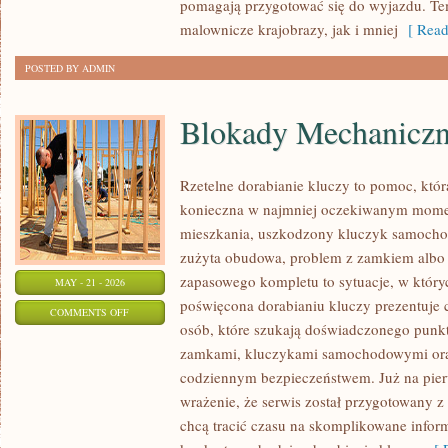
pomagają przygotować się do wyjazdu. Te
ZJAWISKA
malownicze krajobrazy, jak i mniej
[ Read
NATURY
POSTED BY ADMIN
Blokady Mechanicz
Rzetelne dorabianie kluczy to pomoc, któr
konieczna w najmniej oczekiwanym mome
mieszkania, uszkodzony kluczyk samochodo
zużyta obudowa, problem z zamkiem albo
zapasowego kompletu to sytuacje, w któryc
MAY - 21 - 2026
poświęcona dorabianiu kluczy prezentuje c
ON
COMMENTS OFF
osób, które szukają doświadczonego punkt
BLOKADY
zamkami, kluczykami samochodowymi ora
MECHANICZNE
codziennym bezpieczeństwem. Już na pier
wrażenie, że serwis został przygotowany z 
chcą tracić czasu na skomplikowane inform