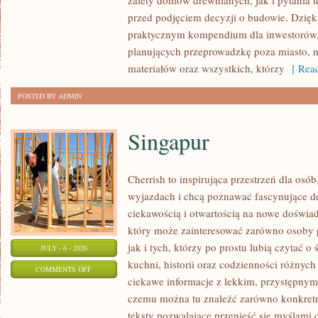
zalety domów drewnianych, jak i pytania t
BUDUJĄCYCH
przed podjęciem decyzji o budowie. Dzię
praktycznym kompendium dla inwestorów, w
planujących przeprowadzkę poza miasto, 
materiałów oraz wszystkich, którzy
[ Read
POSTED BY ADMIN
Singapur
Cherrish to inspirująca przestrzeń dla osó
wyjazdach i chcą poznawać fascynujące de
ciekawością i otwartością na nowe doświad
który może zainteresować zarówno osoby 
jak i tych, którzy po prostu lubią czytać o 
JULY - 6 - 2026
kuchni, historii oraz codzienności różnych
ON
COMMENTS OFF
ciekawe informacje z lekkim, przystępny
SINGAPUR
czemu można tu znaleźć zarówno konkretn
teksty pozwalające przenieść się myślami 