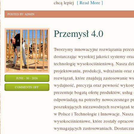
chcą lepiej
[ Read More ]
POSTED BY ADMIN
Przemysł 4.0
Tworzymy innowacyjne rozwiązania przez
dostarczając wysokiej jakości systemy or
technologię wysokociśnieniową. Nasza dzia
projektowaniu, produkcji, wdrażaniu ora
rozwiązań, które znajdują zastosowanie wsz
JUNE - 30 - 2026
wydajność, precyzja oraz pewność wykon
ON
COMMENTS OFF
prezentuje bogatą ofertę produktów, usług 
PRZEMYSŁ
odpowiadają na potrzeby nowoczesnego pr
4.0
poszukujących niezawodnych rozwiązań t
w Polsce i Technologie i Innowacje. Nasza
wysokociśnieniowe, które zostały opracow
wymagających zastosowaniach. Dostarczam