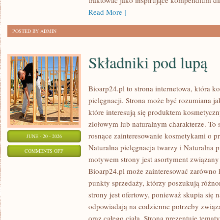
traktować jako inspirujące kompendium dl
Read More ]
POSTED BY ADMIN
Składniki pod lupą
Bioarp24.pl to strona internetowa, która k
pielęgnacji. Strona może być rozumiana ja
które interesują się produktem kosmetycz
ziołowym lub naturalnym charakterze. To s
rosnące zainteresowanie kosmetykami o p
JUNE - 20 - 2026
Naturalna pielęgnacja twarzy i Naturalna
ON
COMMENTS OFF
motywem strony jest asortyment związany z
SKŁADNIKI
Bioarp24.pl może zainteresować zarówno k
POD
punkty sprzedaży, którzy poszukują różn
LUPĄ
strony jest ofertowy, ponieważ skupia się 
odpowiadają na codzienne potrzeby związ
oraz całego ciała. Strona prezentuje temat