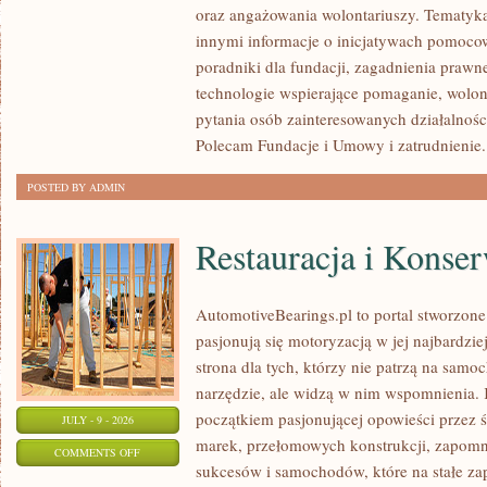
oraz angażowania wolontariuszy. Tematyk
I
innymi informacje o inicjatywach pomocow
INSPIRACJE
poradniki dla fundacji, zagadnienia prawn
technologie wspierające pomaganie, wolon
pytania osób zainteresowanych działalnośc
Polecam Fundacje i Umowy i zatrudnienie. 
POSTED BY ADMIN
Restauracja i Konse
AutomotiveBearings.pl to portal stworzone
pasjonują się motoryzacją w jej najbardzi
strona dla tych, którzy nie patrzą na sam
narzędzie, ale widzą w nim wspomnienia. 
początkiem pasjonującej opowieści przez 
JULY - 9 - 2026
marek, przełomowych konstrukcji, zapom
ON
COMMENTS OFF
sukcesów i samochodów, które na stałe zap
RESTAURACJA