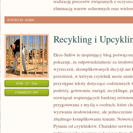
realizację procesów związanych z oczyszc
eliminacją warstw ochronnych oraz wielo
POSTED BY ADMIN
Recykling i Upcykli
Ekos-Sułów to inspirujący blog poświęcony
pokazuje, że odpowiedzialność za środowi
wyrzeczeń, skomplikowanych decyzji ani 
przestrzeń, w którym czytelnik może znal
przystępne teksty dotyczące codziennych
JUNE - 27 - 2026
podróży, gotowania, energii, recyklingu, 
ON
COMMENTS OFF
rozwiązań wspierających bardziej zrównowa
RECYKLING
przygotowana z myślą o osobach, które ch
I
wyzwania środowiskowe, ale jednocześnie 
UPCYKLING
zbędnego komplikowania tematu. Nowości
Pytania od czytelników. Charakter serwis