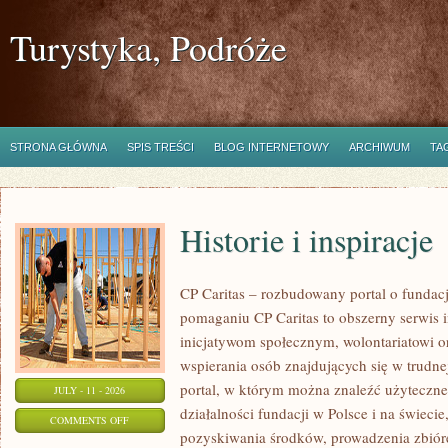
Turystyka, Podróże
STRONA GŁÓWNA
SPIS TREŚCI
BLOG INTERNETOWY
ARCHIWUM
TA
Historie i inspiracje
CP Caritas – rozbudowany portal o fundac
pomaganiu CP Caritas to obszerny serwis 
inicjatywom społecznym, wolontariatowi 
wspierania osób znajdujących się w trudnej 
portal, w którym można znaleźć użyteczne
JULY - 11 - 2026
działalności fundacji w Polsce i na świec
ON
COMMENTS OFF
pozyskiwania środków, prowadzenia zbiór
HISTORIE