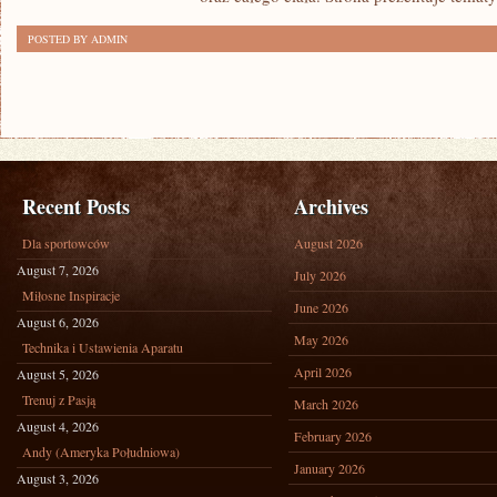
POSTED BY ADMIN
Recent Posts
Archives
Dla sportowców
August 2026
August 7, 2026
July 2026
Miłosne Inspiracje
June 2026
August 6, 2026
May 2026
Technika i Ustawienia Aparatu
April 2026
August 5, 2026
Trenuj z Pasją
March 2026
August 4, 2026
February 2026
Andy (Ameryka Południowa)
January 2026
August 3, 2026