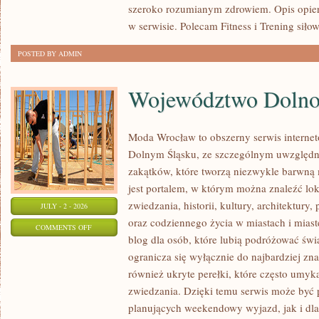
szeroko rozumianym zdrowiem. Opis opier
w serwisie. Polecam Fitness i Trening siło
POSTED BY ADMIN
Województwo Dolnoś
Moda Wrocław to obszerny serwis interne
Dolnym Śląsku, ze szczególnym uwzględn
zakątków, które tworzą niezwykle barwną m
jest portalem, w którym można znaleźć lok
zwiedzania, historii, kultury, architektury,
JULY - 2 - 2026
oraz codziennego życia w miastach i mias
ON
COMMENTS OFF
blog dla osób, które lubią podróżować ś
WOJEWÓDZTWO
ogranicza się wyłącznie do najbardziej zna
DOLNOŚLĄSKIE
również ukryte perełki, które często umyk
zwiedzania. Dzięki temu serwis może być 
planujących weekendowy wyjazd, jak i dl