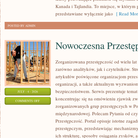
Kanada i Tajlandia. To miejsce, w którym 
przedstawiane wyłącznie jako
[ Read Mor
POSTED BY ADMIN
Nowoczesna Przestę
Zorganizowana przestępczość od wielu lat
zarówno analityków, jak i czytelników. S
artykułów poświęcone organizacjom przest
organizacji, a także aktualnym wyzwanio
bezpieczeństwem. Serwis prezentuje temat
JULY - 4 - 2026
koncentrując się na omówieniu zjawisk zw
ON
COMMENTS OFF
zorganizowanych grup przestępczych w Pol
NOWOCZESNA
międzynarodowej. Polecam Pytania od czy
PRZESTĘPCZOŚĆ
Przestępczość. Portal opisuje istotne zaga
przestępczym, przedstawiając mechanizmy 
ich strukturę, sposoby osiągania zysków, 