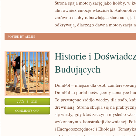
Strona spaja motoryzację jako hobby, w któ
I
ale również emocje właścicieli. Automotiv
KONSERWACJA
zarówno osoby odnawiające stare auta, jak
odkrywają, dlaczego dawna motoryzacja 
POSTED BY ADMIN
Historie i Doświadc
Budujących
DomPol – miejsce dla osób zainteresowa
DomPol to portal poświęcony tematyce bu
To przystępne źródło wiedzy dla osób, któr
JULY - 8 - 2026
drewnianą. Strona skupia się na praktyczn
ON
COMMENTS OFF
się wtedy, gdy ktoś zaczyna myśleć o wła
HISTORIE
wykonanym z konstrukcji drewnianej. Po
I
i Energooszczędność i Ekologia. Tematyk
DOŚWIADCZENIA