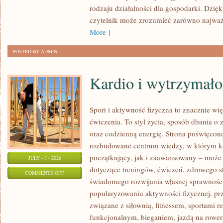
rodzaju działalności dla gospodarki. Dzięk
czytelnik może zrozumieć zarówno najważn
More ]
POSTED BY ADMIN
Kardio i wytrzymało
Sport i aktywność fizyczna to znacznie wię
ćwiczenia. To styl życia, sposób dbania o
oraz codzienną energię. Strona poświęcona
rozbudowane centrum wiedzy, w którym k
początkujący, jak i zaawansowany – może 
JULY - 3 - 2026
dotyczące treningów, ćwiczeń, zdrowego st
ON
COMMENTS OFF
świadomego rozwijania własnej sprawności
KARDIO
popularyzowaniu aktywności fizycznej, pr
I
związane z siłownią, fitnessem, sportami r
WYTRZYMAŁOŚĆ
funkcjonalnym, bieganiem, jazdą na rowerz