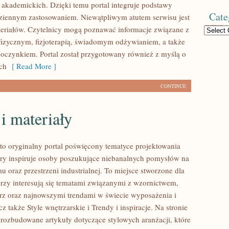
 akademickich. Dzięki temu portal integruje podstawy
Cate
ziennym zastosowaniem. Niewątpliwym atutem serwisu jest
eriałów. Czytelnicy mogą poznawać informacje związane z
Categories
zycznym, fizjoterapią, świadomym odżywianiem, a także
czynkiem. Portal został przygotowany również z myślą o
ch
[ Read More ]
CONTINUE
i materiały
to oryginalny portal poświęcony tematyce projektowania
tóry inspiruje osoby poszukujące niebanalnych pomysłów na
 oraz przestrzeni industrialnej. To miejsce stworzone dla
órzy interesują się tematami związanymi z wzornictwem,
rz oraz najnowszymi trendami w świecie wyposażenia i
z także Style wnętrzarskie i Trendy i inspiracje. Na stronie
rozbudowane artykuły dotyczące stylowych aranżacji, które