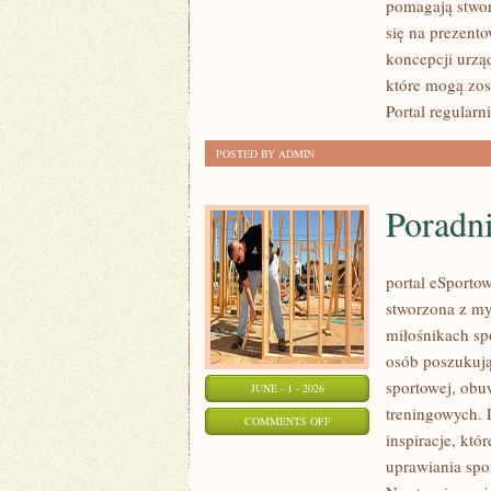
pomagają stwor
I
się na prezent
MATERIAŁY
koncepcji urzą
które mogą zos
Portal regularn
POSTED BY ADMIN
Poradn
portal eSportow
stworzona z my
miłośnikach sp
osób poszukuj
sportowej, obu
JUNE - 1 - 2026
treningowych. 
ON
COMMENTS OFF
inspiracje, k
PORADNIKI
uprawiania spo
ZAKUPOWE