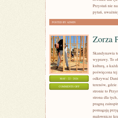
ROZWÓJ
Przystań nie n
pytań, uważnie
POSTED BY ADMIN
Zorza P
Skandynawia to
wyprawy. To ob
kulturą, a każ
poświęcona tej 
odkrywać Danii,
MAY - 22 - 2026
terenów, gdzie
ON
COMMENTS OFF
stronie to Przy
ZORZA
strona dla tych
POLARNA
pragną zainspir
I
pomagają przyg
ZJAWISKA
malownicze kra