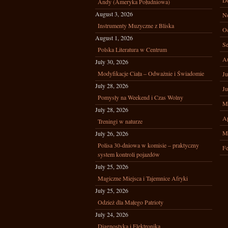
D
Andy (Ameryka Południowa)
August 3, 2026
N
Instrumenty Muzyczne z Bliska
Oc
August 1, 2026
Se
Polska Literatura w Centrum
A
July 30, 2026
Modyfikacje Ciała – Odważnie i Świadomie
Ju
July 28, 2026
Ju
Pomysły na Weekend i Czas Wolny
M
July 28, 2026
Ap
Treningi w naturze
M
July 26, 2026
Polisa 30-dniowa w komisie – praktyczny
Fe
system kontroli pojazdów
July 25, 2026
Magiczne Miejsca i Tajemnice Afryki
July 25, 2026
Odzież dla Małego Patrioty
July 24, 2026
Diagnostyka i Elektronika