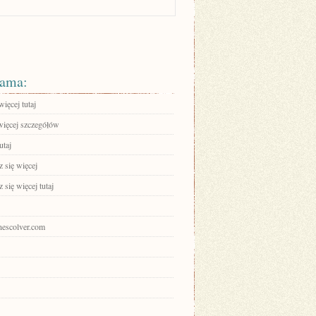
ama:
ięcej tutaj
więcej szczegółów
utaj
 się więcej
się więcej tutaj
onescolver.com