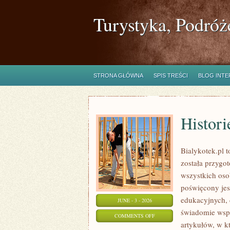
Turystyka, Podróż
STRONA GŁÓWNA
SPIS TREŚCI
BLOG INT
Histori
Bialykotek.pl t
została przygo
wszystkich oso
poświęcony jes
edukacyjnych, 
JUNE - 3 - 2026
świadomie wspi
ON
COMMENTS OFF
artykułów, w k
HISTORIE