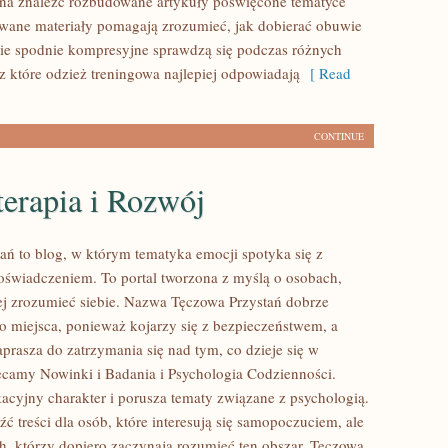
na znaleźć rozbudowane artykuły poświęcone tematyce
owane materiały pomagają zrozumieć, jak dobierać obuwie
kie spodnie kompresyjne sprawdzą się podczas różnych
z które odzież treningowa najlepiej odpowiadają
[ Read
CONTINUE
erapia i Rozwój
ań to blog, w którym tematyka emocji spotyka się z
świadczeniem. To portal tworzona z myślą o osobach,
iej zrozumieć siebie. Nazwa Tęczowa Przystań dobrze
go miejsca, ponieważ kojarzy się z bezpieczeństwem, a
prasza do zatrzymania się nad tym, co dzieje się w
ecamy Nowinki i Badania i Psychologia Codzienności.
acyjny charakter i porusza tematy związane z psychologią.
ć treści dla osób, które interesują się samopoczuciem, ale
ch, którzy dopiero zaczynają rozumieć ten obszar. Tęczowa