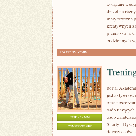
związane z ed
I
dzieci na różn
DOŚWIADCZENIA
merytoryczne p
kreatywnych za
przedszkolu. C
codziennych w
POSTED BY ADMIN
Trening
portal Akademi
jest aktywności
oraz poszerzani
osób uczących 
osób zainteres
JUNE - 2 - 2026
Sporty i Dyscy
ON
COMMENTS OFF
dotyczące ćwic
TRENING