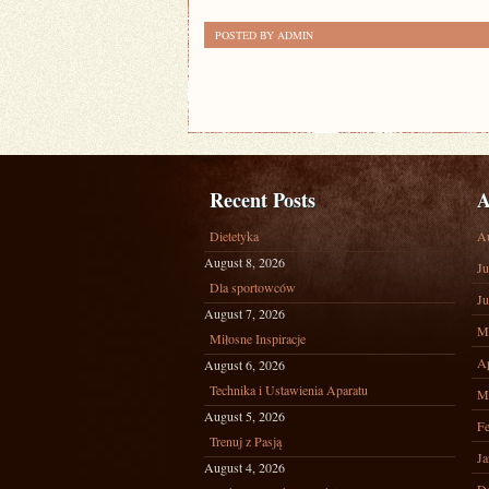
NATURY
POSTED BY ADMIN
Recent Posts
A
Dietetyka
A
August 8, 2026
Ju
Dla sportowców
Ju
August 7, 2026
M
Miłosne Inspiracje
Ap
August 6, 2026
Technika i Ustawienia Aparatu
M
August 5, 2026
Fe
Trenuj z Pasją
Ja
August 4, 2026