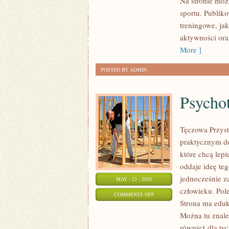
Na stronie moż
sportu. Publik
treningowe, ja
aktywności ora
More ]
POSTED BY ADMIN
Psychot
Tęczowa Przyst
praktycznym do
które chcą lep
oddaje ideę te
jednocześnie za
MAY - 23 - 2026
człowieku. Pol
ON
COMMENTS OFF
Strona ma eduk
PSYCHOTERAPIA
Można tu znaleź
I
również dla ty