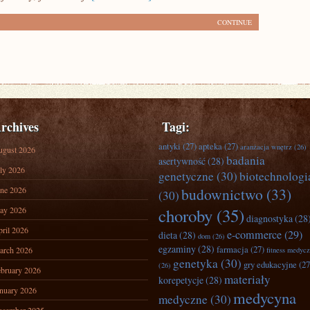
CONTINUE
rchives
Tagi:
antyki
(27)
apteka
(27)
aranżacja wnętrz
(26)
ugust 2026
badania
asertywność
(28)
ly 2026
genetyczne
(30)
biotechnologi
ne 2026
budownictwo
(33)
(30)
ay 2026
choroby
(35)
diagnostyka
(28
ril 2026
e-commerce
(29)
dieta
(28)
dom
(26)
egzaminy
(28)
farmacja
(27)
arch 2026
fitness medyc
genetyka
(30)
gry edukacyjne
(27
(26)
bruary 2026
materiały
korepetycje
(28)
nuary 2026
medycyna
medyczne
(30)