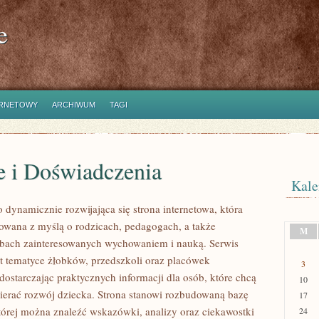
e
ERNETOWY
ARCHIWUM
TAGI
e i Doświadczenia
Kale
o dynamicznie rozwijająca się strona internetowa, która
towana z myślą o rodzicach, pedagogach, a także
M
bach zainteresowanych wychowaniem i nauką. Serwis
t tematyce żłobków, przedszkoli oraz placówek
3
dostarczając praktycznych informacji dla osób, które chcą
10
erać rozwój dziecka. Strona stanowi rozbudowaną bazę
17
tórej można znaleźć wskazówki, analizy oraz ciekawostki
24