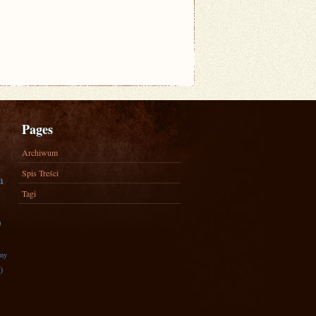
Pages
Archiwum
Spis Treści
a
Tagi
)
zny
)