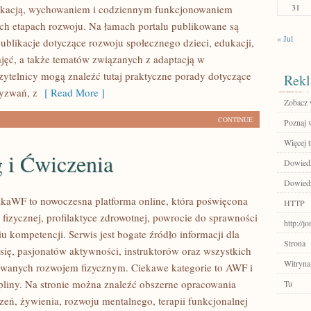
31
ukacją, wychowaniem i codziennym funkcjonowaniem
ych etapach rozwoju. Na łamach portalu publikowane są
« Jul
ublikacje dotyczące rozwoju społecznego dzieci, edukacji,
jęć, a także tematów związanych z adaptacją w
zytelnicy mogą znaleźć tutaj praktyczne porady dotyczące
Rekl
yzwań, z
[ Read More ]
Zobacz w
CONTINUE
Poznaj 
Więcej t
 i Ćwiczenia
Dowiedz
Dowiedz 
kaWF to nowoczesna platforma online, która poświęcona
HTTP
 fizycznej, profilaktyce zdrowotnej, powrocie do sprawności
http://j
u kompetencji. Serwis jest bogate źródło informacji dla
Strona
się, pasjonatów aktywności, instruktorów oraz wszystkich
Witryna
owanych rozwojem fizycznym. Ciekawe kategorie to AWF i
pliny. Na stronie można znaleźć obszerne opracowania
Tu
zeń, żywienia, rozwoju mentalnego, terapii funkcjonalnej