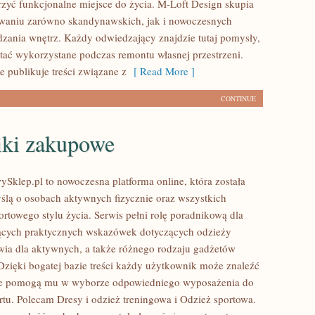
zyć funkcjonalne miejsce do życia. M-Loft Design skupia
owaniu zarówno skandynawskich, jak i nowoczesnych
dzania wnętrz. Każdy odwiedzający znajdzie tutaj pomysły,
tać wykorzystane podczas remontu własnej przestrzeni.
ie publikuje treści związane z
[ Read More ]
CONTINUE
iki zakupowe
ySklep.pl to nowoczesna platforma online, która została
ślą o osobach aktywnych fizycznie oraz wszystkich
ortowego stylu życia. Serwis pełni rolę poradnikową dla
ących praktycznych wskazówek dotyczących odzieży
wia dla aktywnych, a także różnego rodzaju gadżetów
Dzięki bogatej bazie treści każdy użytkownik może znaleźć
tóre pomogą mu w wyborze odpowiedniego wyposażenia do
rtu. Polecam Dresy i odzież treningowa i Odzież sportowa.