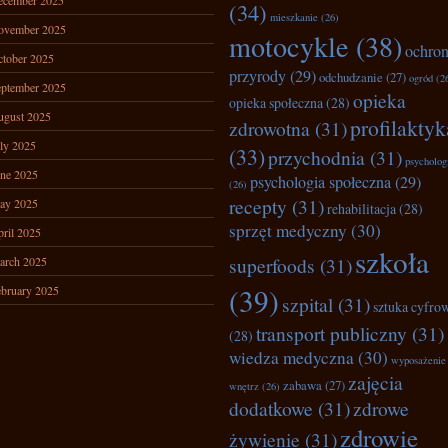
ecember 2025
(34)
mieszkanie
(26)
ovember 2025
motocykle
(38)
ochro
tober 2025
przyrody
(29)
odchudzanie
(27)
ogród
(2
ptember 2025
opieka
opieka społeczna
(28)
ugust 2025
profilaktyk
zdrowotna
(31)
ly 2025
(33)
przychodnia
(31)
psycholog
ne 2025
psychologia społeczna
(29)
(26)
recepty
(31)
ay 2025
rehabilitacja
(28)
sprzęt medyczny
(30)
ril 2025
szkoła
superfoods
(31)
arch 2025
(39)
bruary 2025
szpital
(31)
sztuka cyfro
transport publiczny
(31)
(28)
wiedza medyczna
(30)
wyposażenie
zajęcia
zabawa
(27)
wnętrz
(26)
dodatkowe
(31)
zdrowe
zdrowie
żywienie
(31)