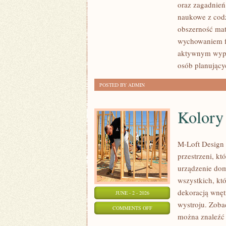
oraz zagadnień
I
naukowe z cod
ĆWICZENIA
obszerność mat
wychowaniem fi
aktywnym wypo
osób planujący
POSTED BY ADMIN
Kolory 
M-Loft Design 
przestrzeni, k
urządzenie domu
wszystkich, kt
dekoracją wnęt
JUNE - 2 - 2026
wystroju. Zobac
ON
COMMENTS OFF
można znaleźć 
KOLORY