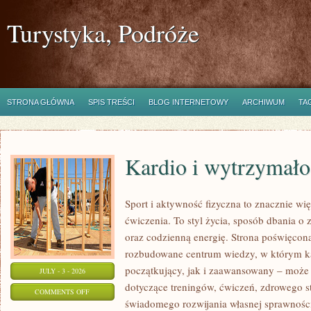
Turystyka, Podróże
STRONA GŁÓWNA
SPIS TREŚCI
BLOG INTERNETOWY
ARCHIWUM
TA
Kardio i wytrzymało
Sport i aktywność fizyczna to znacznie wię
ćwiczenia. To styl życia, sposób dbania o
oraz codzienną energię. Strona poświęcona
rozbudowane centrum wiedzy, w którym k
początkujący, jak i zaawansowany – może 
JULY - 3 - 2026
dotyczące treningów, ćwiczeń, zdrowego st
ON
COMMENTS OFF
świadomego rozwijania własnej sprawności
KARDIO