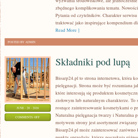
wyzwania środowiskowe, ale jednocześnie 
UPCYKLING
zbędnego komplikowania tematu. Nowości
Pytania od czytelników. Charakter serwis
traktować jako inspirujące kompendium dl
Read More ]
POSTED BY ADMIN
Składniki pod lupą
Bioarp24.pl to strona internetowa, która k
pielęgnacji. Strona może być rozumiana ja
które interesują się produktem kosmetycz
ziołowym lub naturalnym charakterze. To s
rosnące zainteresowanie kosmetykami o p
JUNE - 20 - 2026
Naturalna pielęgnacja twarzy i Naturalna
ON
COMMENTS OFF
motywem strony jest asortyment związany z
SKŁADNIKI
Bioarp24.pl może zainteresować zarówno k
POD
punkty sprzedaży, którzy poszukują różn