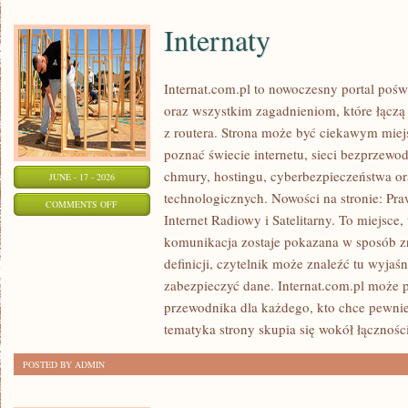
Internaty
Internat.com.pl to nowoczesny portal poś
oraz wszystkim zagadnieniom, które łączą
z routera. Strona może być ciekawym miej
poznać świecie internetu, sieci bezprzew
chmury, hostingu, cyberbezpieczeństwa 
JUNE - 17 - 2026
technologicznych. Nowości na stronie: Praw
ON
COMMENTS OFF
Internet Radiowy i Satelitarny. To miejsc
INTERNATY
komunikacja zostaje pokazana w sposób z
definicji, czytelnik może znaleźć tu wyjaś
zabezpieczyć dane. Internat.com.pl może p
przewodnika dla każdego, kto chce pewnie
tematyka strony skupia się wokół łączności
POSTED BY ADMIN