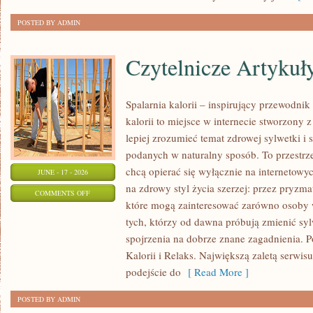
POSTED BY ADMIN
Czytelnicze Artykuł
Spalarnia kalorii – inspirujący przewodni
kalorii to miejsce w internecie stworzony 
lepiej zrozumieć temat zdrowej sylwetki i 
podanych w naturalny sposób. To przestrze
chcą opierać się wyłącznie na internetowyc
JUNE - 17 - 2026
na zdrowy styl życia szerzej: przez pryzma
ON
COMMENTS OFF
które mogą zainteresować zarówno osoby w
CZYTELNICZE
tych, którzy od dawna próbują zmienić syl
ARTYKUŁY
spojrzenia na dobrze znane zagadnienia. 
Kalorii i Relaks. Największą zaletą serwis
podejście do
[ Read More ]
POSTED BY ADMIN