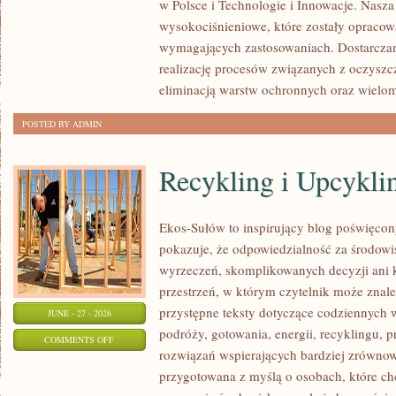
w Polsce i Technologie i Innowacje. Nasza
wysokociśnieniowe, które zostały opracow
wymagających zastosowaniach. Dostarczam
realizację procesów związanych z oczyszc
eliminacją warstw ochronnych oraz wielo
POSTED BY ADMIN
Recykling i Upcykli
Ekos-Sułów to inspirujący blog poświęcony
pokazuje, że odpowiedzialność za środowi
wyrzeczeń, skomplikowanych decyzji ani 
przestrzeń, w którym czytelnik może znal
przystępne teksty dotyczące codziennych
JUNE - 27 - 2026
podróży, gotowania, energii, recyklingu, 
ON
COMMENTS OFF
rozwiązań wspierających bardziej zrównowa
RECYKLING
przygotowana z myślą o osobach, które ch
I