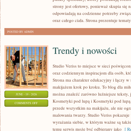
LUPĄ
strony jest ofertowy, ponieważ skupia się 
odpowiadają na codzienne potrzeby związ
oraz całego ciała. Strona prezentuje temat
POSTED BY ADMIN
Trendy i nowości
Studio Veriss to miejsce w sieci poświę
oraz codziennym inspiracjom dla osób, kt
Strona ma charakter edukacyjny i łączy w 
makijażem krok po kroku. To blog dla mił
można znaleźć zarówno luźniejsze teksty, 
JUNE - 19 - 2026
Kosmetyki pod lupą i Kosmetyki pod lupą.
ON
COMMENTS OFF
przede wszystkim na makijażu, ale nie og
TRENDY
malowania twarzy. Studio Veriss pokazuj
I
wyrażania siebie, w którym ważne są takż
NOWOŚCI
temu serwis może być odbierany jako
[ Re