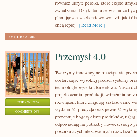
również ukryte perełki, które często umyk
zwiedzania. Dzięki temu serwis może być 
planujących weekendowy wyjazd, jak i dl
chcą lepiej
[ Read More ]
POSTED BY ADMIN
Przemysł 4.0
Tworzymy innowacyjne rozwiązania przez
dostarczając wysokiej jakości systemy or
technologię wysokociśnieniową. Nasza dzia
projektowaniu, produkcji, wdrażaniu ora
rozwiązań, które znajdują zastosowanie wsz
JUNE - 30 - 2026
wydajność, precyzja oraz pewność wykon
ON
COMMENTS OFF
prezentuje bogatą ofertę produktów, usług 
PRZEMYSŁ
odpowiadają na potrzeby nowoczesnego pr
4.0
poszukujących niezawodnych rozwiązań t