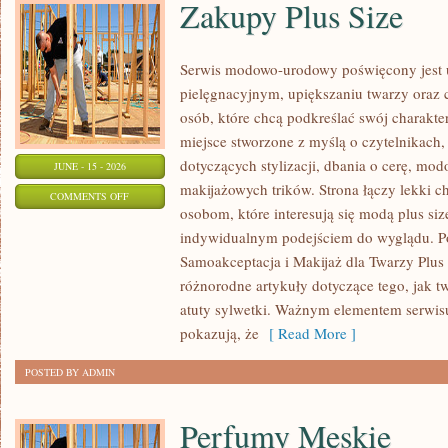
Zakupy Plus Size
Serwis modowo-urodowy poświęcony jest u
pielęgnacyjnym, upiększaniu twarzy oraz 
osób, które chcą podkreślać swój charakter
miejsce stworzone z myślą o czytelnikach,
dotyczących stylizacji, dbania o cerę, mo
JUNE - 15 - 2026
makijażowych trików. Strona łączy lekki ch
ON
COMMENTS OFF
osobom, które interesują się modą plus siz
ZAKUPY
indywidualnym podejściem do wyglądu. Po
PLUS
Samoakceptacja i Makijaż dla Twarzy Plus 
SIZE
różnorodne artykuły dotyczące tego, jak tw
atuty sylwetki. Ważnym elementem serwisu 
pokazują, że
[ Read More ]
POSTED BY ADMIN
Perfumy Męskie