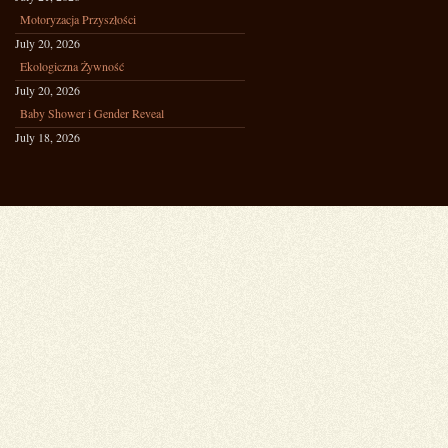
Motoryzacja Przyszłości
July 20, 2026
Ekologiczna Żywność
July 20, 2026
Baby Shower i Gender Reveal
July 18, 2026