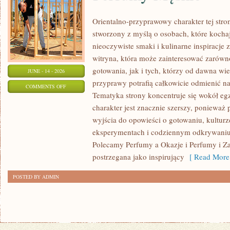
Orientalno-przyprawowy charakter tej stron
stworzony z myślą o osobach, które kocha
nieoczywiste smaki i kulinarne inspiracje 
witryna, która może zainteresować zarów
gotowania, jak i tych, którzy od dawna w
JUNE - 14 - 2026
przyprawy potrafią całkowicie odmienić na
ON
COMMENTS OFF
Tematyka strony koncentruje się wokół egz
PERFUMY
charakter jest znacznie szerszy, ponieważ
MĘSKIE
wyjścia do opowieści o gotowaniu, kulturz
eksperymentach i codziennym odkrywani
Polecamy Perfumy a Okazje i Perfumy i Z
postrzegana jako inspirujący
[ Read More
POSTED BY ADMIN