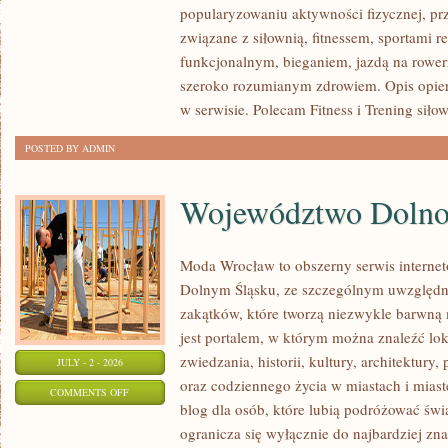
popularyzowaniu aktywności fizycznej, pr
I
związane z siłownią, fitnessem, sportami r
WYTRZYMAŁOŚĆ
funkcjonalnym, bieganiem, jazdą na rowerz
szeroko rozumianym zdrowiem. Opis opier
w serwisie. Polecam Fitness i Trening siło
POSTED BY ADMIN
Województwo Dolnoś
Moda Wrocław to obszerny serwis interne
Dolnym Śląsku, ze szczególnym uwzględn
zakątków, które tworzą niezwykle barwną m
jest portalem, w którym można znaleźć lok
zwiedzania, historii, kultury, architektury,
JULY - 2 - 2026
oraz codziennego życia w miastach i mias
ON
COMMENTS OFF
blog dla osób, które lubią podróżować ś
WOJEWÓDZTWO
ogranicza się wyłącznie do najbardziej zna
DOLNOŚLĄSKIE