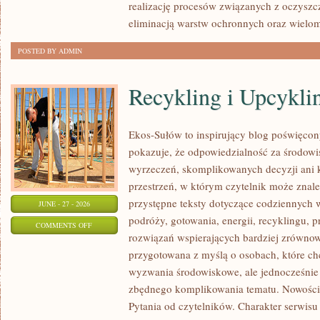
realizację procesów związanych z oczyszc
eliminacją warstw ochronnych oraz wielo
POSTED BY ADMIN
Recykling i Upcykli
Ekos-Sułów to inspirujący blog poświęcony
pokazuje, że odpowiedzialność za środowi
wyrzeczeń, skomplikowanych decyzji ani 
przestrzeń, w którym czytelnik może znal
przystępne teksty dotyczące codziennych
JUNE - 27 - 2026
podróży, gotowania, energii, recyklingu, 
ON
COMMENTS OFF
rozwiązań wspierających bardziej zrównowa
RECYKLING
przygotowana z myślą o osobach, które ch
I
wyzwania środowiskowe, ale jednocześnie 
UPCYKLING
zbędnego komplikowania tematu. Nowości
Pytania od czytelników. Charakter serwis