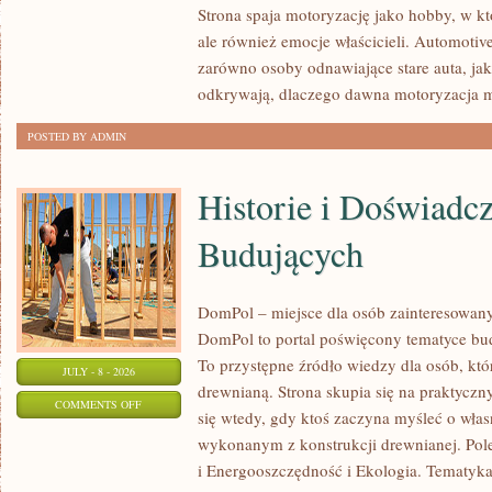
Strona spaja motoryzację jako hobby, w któ
I
ale również emocje właścicieli. Automotiv
KONSERWACJA
zarówno osoby odnawiające stare auta, jak
odkrywają, dlaczego dawna motoryzacja 
POSTED BY ADMIN
Historie i Doświadc
Budujących
DomPol – miejsce dla osób zainteresowa
DomPol to portal poświęcony tematyce bu
To przystępne źródło wiedzy dla osób, któr
JULY - 8 - 2026
drewnianą. Strona skupia się na praktyczn
ON
COMMENTS OFF
się wtedy, gdy ktoś zaczyna myśleć o wła
HISTORIE
wykonanym z konstrukcji drewnianej. Po
I
i Energooszczędność i Ekologia. Tematyk
DOŚWIADCZENIA