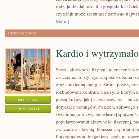
rodzaju działalności dla gospodarki. Dzięk
czytelnik może zrozumieć zarówno najważn
More ]
POSTED BY ADMIN
Kardio i wytrzymało
Sport i aktywność fizyczna to znacznie wię
ćwiczenia. To styl życia, sposób dbania o
oraz codzienną energię. Strona poświęcona
rozbudowane centrum wiedzy, w którym k
początkujący, jak i zaawansowany – może 
JULY - 3 - 2026
dotyczące treningów, ćwiczeń, zdrowego st
ON
COMMENTS OFF
świadomego rozwijania własnej sprawności
KARDIO
popularyzowaniu aktywności fizycznej, pr
I
związane z siłownią, fitnessem, sportami r
WYTRZYMAŁOŚĆ
funkcjonalnym, bieganiem, jazdą na rowerz