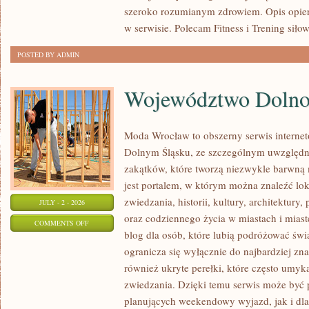
szeroko rozumianym zdrowiem. Opis opier
w serwisie. Polecam Fitness i Trening siło
POSTED BY ADMIN
Województwo Dolnoś
Moda Wrocław to obszerny serwis interne
Dolnym Śląsku, ze szczególnym uwzględn
zakątków, które tworzą niezwykle barwną m
jest portalem, w którym można znaleźć lok
zwiedzania, historii, kultury, architektury,
JULY - 2 - 2026
oraz codziennego życia w miastach i mias
ON
COMMENTS OFF
blog dla osób, które lubią podróżować ś
WOJEWÓDZTWO
ogranicza się wyłącznie do najbardziej zna
DOLNOŚLĄSKIE
również ukryte perełki, które często umyk
zwiedzania. Dzięki temu serwis może być 
planujących weekendowy wyjazd, jak i dl