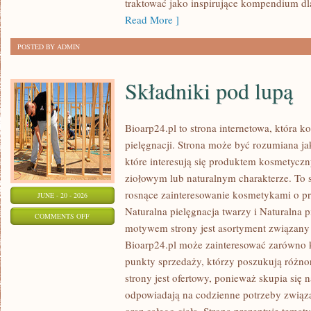
traktować jako inspirujące kompendium dl
Read More ]
POSTED BY ADMIN
Składniki pod lupą
Bioarp24.pl to strona internetowa, która k
pielęgnacji. Strona może być rozumiana ja
które interesują się produktem kosmetycz
ziołowym lub naturalnym charakterze. To s
rosnące zainteresowanie kosmetykami o p
JUNE - 20 - 2026
Naturalna pielęgnacja twarzy i Naturalna
ON
COMMENTS OFF
motywem strony jest asortyment związany z
SKŁADNIKI
Bioarp24.pl może zainteresować zarówno k
POD
punkty sprzedaży, którzy poszukują różn
LUPĄ
strony jest ofertowy, ponieważ skupia się 
odpowiadają na codzienne potrzeby związ