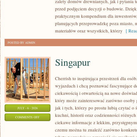
zalety domów drewnianych, jak i pytania t
BUDUJĄCYCH
przed podjęciem decyzji o budowie. Dzię
praktycznym kompendium dla inwestorów, w
planujących przeprowadzkę poza miasto, 
materiałów oraz wszystkich, którzy
[ Read
POSTED BY ADMIN
Singapur
Cherrish to inspirująca przestrzeń dla osó
wyjazdach i chcą poznawać fascynujące de
ciekawością i otwartością na nowe doświad
który może zainteresować zarówno osoby 
jak i tych, którzy po prostu lubią czytać o 
JULY - 6 - 2026
kuchni, historii oraz codzienności różnych
ON
COMMENTS OFF
ciekawe informacje z lekkim, przystępny
SINGAPUR
czemu można tu znaleźć zarówno konkretn