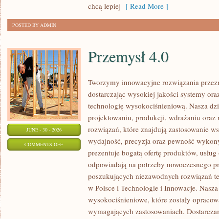
chcą lepiej
[ Read More ]
POSTED BY ADMIN
Przemysł 4.0
Tworzymy innowacyjne rozwiązania przez
dostarczając wysokiej jakości systemy or
technologię wysokociśnieniową. Nasza dzia
projektowaniu, produkcji, wdrażaniu ora
rozwiązań, które znajdują zastosowanie wsz
JUNE - 30 - 2026
wydajność, precyzja oraz pewność wykon
ON
COMMENTS OFF
prezentuje bogatą ofertę produktów, usług 
PRZEMYSŁ
odpowiadają na potrzeby nowoczesnego pr
4.0
poszukujących niezawodnych rozwiązań t
w Polsce i Technologie i Innowacje. Nasza
wysokociśnieniowe, które zostały opracow
wymagających zastosowaniach. Dostarczam