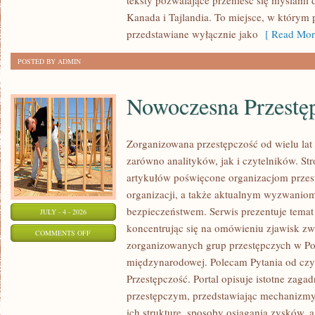
teksty pozwalające przenieść się myślami 
Kanada i Tajlandia. To miejsce, w którym 
przedstawiane wyłącznie jako
[ Read Mor
POSTED BY ADMIN
Nowoczesna Przestę
Zorganizowana przestępczość od wielu lat
zarówno analityków, jak i czytelników. S
artykułów poświęcone organizacjom przest
organizacji, a także aktualnym wyzwanio
bezpieczeństwem. Serwis prezentuje temat
JULY - 4 - 2026
koncentrując się na omówieniu zjawisk zw
ON
COMMENTS OFF
zorganizowanych grup przestępczych w Pol
NOWOCZESNA
międzynarodowej. Polecam Pytania od czy
PRZESTĘPCZOŚĆ
Przestępczość. Portal opisuje istotne zaga
przestępczym, przedstawiając mechanizmy 
ich strukturę, sposoby osiągania zysków, 