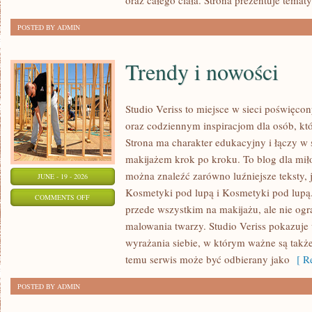
oraz całego ciała. Strona prezentuje temat
POSTED BY ADMIN
Trendy i nowości
Studio Veriss to miejsce w sieci poświę
oraz codziennym inspiracjom dla osób, kt
Strona ma charakter edukacyjny i łączy w 
makijażem krok po kroku. To blog dla mił
można znaleźć zarówno luźniejsze teksty, 
JUNE - 19 - 2026
Kosmetyki pod lupą i Kosmetyki pod lupą.
ON
COMMENTS OFF
przede wszystkim na makijażu, ale nie og
TRENDY
malowania twarzy. Studio Veriss pokazuj
I
wyrażania siebie, w którym ważne są takż
NOWOŚCI
temu serwis może być odbierany jako
[ Re
POSTED BY ADMIN