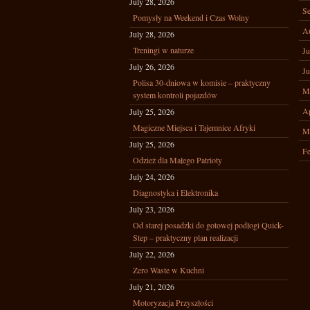
July 28, 2026
Se
Pomysły na Weekend i Czas Wolny
A
July 28, 2026
Treningi w naturze
Ju
July 26, 2026
Ju
Polisa 30-dniowa w komisie – praktyczny
M
system kontroli pojazdów
Ap
July 25, 2026
Magiczne Miejsca i Tajemnice Afryki
M
July 25, 2026
Fe
Odzież dla Małego Patrioty
July 24, 2026
Diagnostyka i Elektronika
July 23, 2026
Od starej posadzki do gotowej podłogi Quick-
Step – praktyczny plan realizacji
July 22, 2026
Zero Waste w Kuchni
July 21, 2026
Motoryzacja Przyszłości