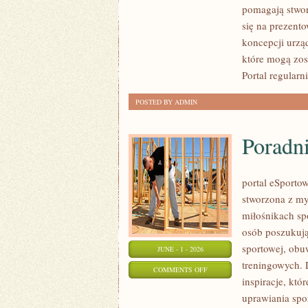
pomagają stwor
I
się na prezent
MATERIAŁY
koncepcji urzą
które mogą zos
Portal regularn
POSTED BY ADMIN
Poradn
portal eSportow
stworzona z my
miłośnikach sp
osób poszukuj
sportowej, obu
JUNE - 1 - 2026
treningowych. 
ON
COMMENTS OFF
inspiracje, k
PORADNIKI
uprawiania spo
ZAKUPOWE