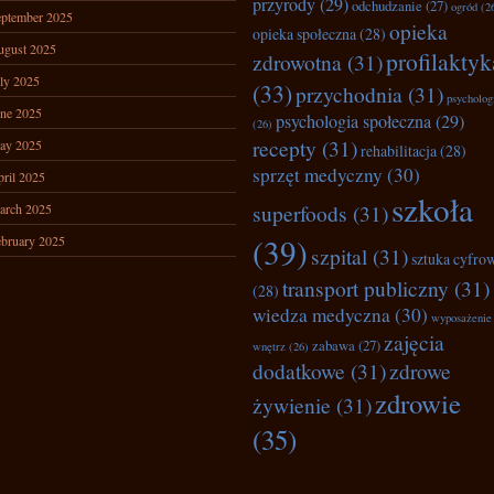
przyrody
(29)
odchudzanie
(27)
ogród
(2
ptember 2025
opieka
opieka społeczna
(28)
ugust 2025
profilaktyk
zdrowotna
(31)
ly 2025
(33)
przychodnia
(31)
psycholog
ne 2025
psychologia społeczna
(29)
(26)
recepty
(31)
ay 2025
rehabilitacja
(28)
sprzęt medyczny
(30)
ril 2025
szkoła
superfoods
(31)
arch 2025
(39)
bruary 2025
szpital
(31)
sztuka cyfro
transport publiczny
(31)
(28)
wiedza medyczna
(30)
wyposażenie
zajęcia
zabawa
(27)
wnętrz
(26)
dodatkowe
(31)
zdrowe
zdrowie
żywienie
(31)
(35)