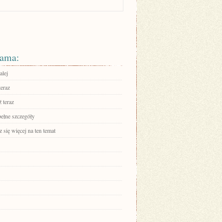
ama:
alej
teraz
 teraz
pełne szczegóły
się więcej na ten temat