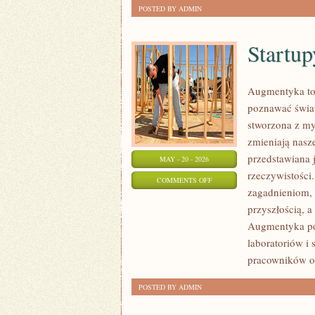
POSTED BY ADMIN
Startup
Augmentyka to 
poznawać świat
stworzona z myś
zmieniają nasz
przedstawiana 
MAY - 20 - 2026
rzeczywistości
ON
COMMENTS OFF
zagadnieniom, 
STARTUPY
przyszłością, a
I
Augmentyka pok
INNOWATORZY
laboratoriów i 
pracowników or
POSTED BY ADMIN