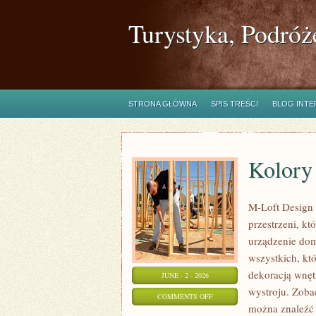
Turystyka, Podróż
STRONA GŁÓWNA
SPIS TREŚCI
BLOG INT
Kolory 
M-Loft Design 
przestrzeni, k
urządzenie domu
wszystkich, kt
dekoracją wnęt
JUNE - 2 - 2026
wystroju. Zobac
ON
COMMENTS OFF
można znaleźć 
KOLORY