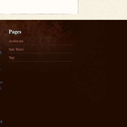
Pages
Archiwum
Spis Treści
a
Tagi
)
zny
)
na