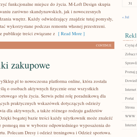
31
zyć funkcjonalne miejsce do życia. M-Loft Design skupia
owaniu zarówno skandynawskich, jak i nowoczesnych
« Jul
dzania wnętrz. Każdy odwiedzający znajdzie tutaj pomysły,
tać wykorzystane podczas remontu własnej przestrzeni.
ie publikuje treści związane z
[ Read More ]
Rekl
Czytaj d
CONTINUE
Zobacz 
iki zakupowe
Sprawdź
Poznaj 
ySklep.pl to nowoczesna platforma online, która została
Dowiedz 
ślą o osobach aktywnych fizycznie oraz wszystkich
Internet
ortowego stylu życia. Serwis pełni rolę poradnikową dla
Portal
ących praktycznych wskazówek dotyczących odzieży
Strona
wia dla aktywnych, a także różnego rodzaju gadżetów
WWW
Dzięki bogatej bazie treści każdy użytkownik może znaleźć
tóre pomogą mu w wyborze odpowiedniego wyposażenia do
Internet
rtu. Polecam Dresy i odzież treningowa i Odzież sportowa.