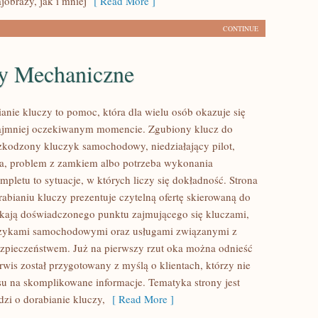
jobrazy, jak i mniej
[ Read More ]
CONTINUE
y Mechaniczne
ianie kluczy to pomoc, która dla wielu osób okazuje się
ajmniej oczekiwanym momencie. Zgubiony klucz do
zkodzony kluczyk samochodowy, niedziałający pilot,
a, problem z zamkiem albo potrzeba wykonania
pletu to sytuacje, w których liczy się dokładność. Strona
abianiu kluczy prezentuje czytelną ofertę skierowaną do
ukają doświadczonego punktu zajmującego się kluczami,
zykami samochodowymi oraz usługami związanymi z
pieczeństwem. Już na pierwszy rzut oka można odnieść
rwis został przygotowany z myślą o klientach, którzy nie
asu na skomplikowane informacje. Tematyka strony jest
dzi o dorabianie kluczy,
[ Read More ]