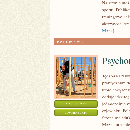
Na stronie moż
sportu. Publik
treningowe, ja
aktywności ora
More ]
POSTED BY ADMIN
Psychot
Tęczowa Przyst
praktycznym do
które chcą lep
oddaje ideę te
jednocześnie za
MAY - 23 - 2026
człowieku. Pol
ON
COMMENTS OFF
Strona ma eduk
PSYCHOTERAPIA
Można tu znaleź
I