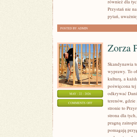
również dla ty
ROZWÓJ
Przystań nie n
pytań, uważnie
POSTED BY ADMIN
Zorza P
Skandynawia to
wyprawy. To ob
kulturą, a każ
poświęcona tej 
odkrywać Danii,
MAY - 22 - 2026
terenów, gdzie
ON
COMMENTS OFF
stronie to Przy
ZORZA
strona dla tych
POLARNA
pragną zainspir
I
pomagają przyg
ZJAWISKA