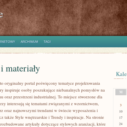
e
ERNETOWY
ARCHIWUM
TAGI
i materiały
Kale
to oryginalny portal poświęcony tematyce projektowania
tóry inspiruje osoby poszukujące niebanalnych pomysłów na
M
 oraz przestrzeni industrialnej. To miejsce stworzone dla
órzy interesują się tematami związanymi z wzornictwem,
3
rz oraz najnowszymi trendami w świecie wyposażenia i
10
z także Style wnętrzarskie i Trendy i inspiracje. Na stronie
17
rozbudowane artykuły dotyczące stylowych aranżacji, które
24