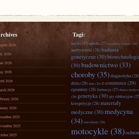
rchives
Tagi:
antyki
(27)
apteka
(27)
aranżacja wnętrz
(26)
ugust 2026
badania
asertywność
(28)
ly 2026
genetyczne
(30)
biotechnologi
ne 2026
budownictwo
(33)
(30)
ay 2026
choroby
(35)
diagnostyka
(28
ril 2026
e-commerce
(29)
dieta
(28)
dom
(26)
egzaminy
(28)
farmacja
(27)
arch 2026
fitness medyc
genetyka
(30)
gry edukacyjne
(27
(26)
bruary 2026
materiały
korepetycje
(28)
nuary 2026
medycyna
medyczne
(30)
ecember 2025
(34)
mieszkanie
(26)
ovember 2025
motocykle
(38)
ochro
tober 2025