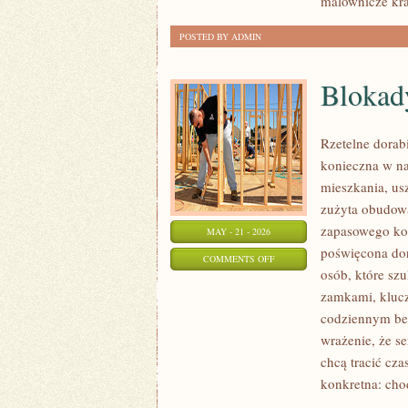
malownicze kra
NATURY
POSTED BY ADMIN
Blokad
Rzetelne dorab
konieczna w n
mieszkania, us
zużyta obudow
zapasowego kom
MAY - 21 - 2026
poświęcona dor
ON
COMMENTS OFF
osób, które sz
BLOKADY
zamkami, kluc
MECHANICZNE
codziennym bez
wrażenie, że se
chcą tracić cz
konkretna: cho