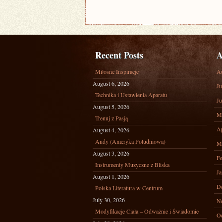
Recent Posts
A
Miłosne Inspiracje
A
August 6, 2026
Ju
Technika i Ustawienia Aparatu
Ju
August 5, 2026
M
Trenuj z Pasją
Ap
August 4, 2026
Andy (Ameryka Południowa)
M
August 3, 2026
Fe
Instrumenty Muzyczne z Bliska
Ja
August 1, 2026
D
Polska Literatura w Centrum
July 30, 2026
N
Modyfikacje Ciała – Odważnie i Świadomie
Oc