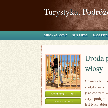
Turystyka, Podróż
STRONA GŁÓWNA
SPIS TREŚCI
BLOG INT
Uroda p
włosy
Gdańska Klinik
spotyka się z p
jako centrum w
DECEMBER - 21 - 2025
cery i podejmo
ON
COMMENTS OFF
jest tylko zbió
URODA