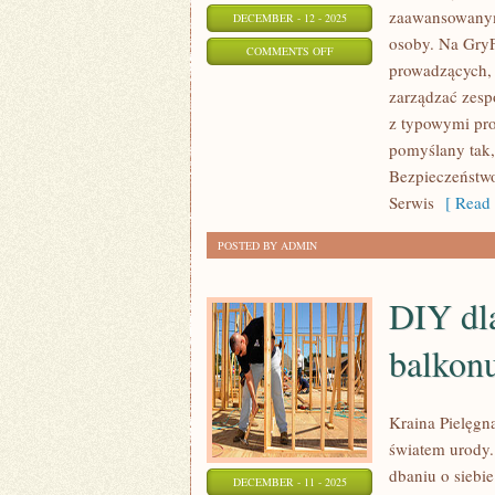
zaawansowanym
DECEMBER - 12 - 2025
osoby. Na GryF
ON
COMMENTS OFF
prowadzących, 
HORROR
zarządzać zesp
I
z typowymi pro
MROCZNE
pomyślany tak,
KLIMATY
Bezpieczeństwo 
W
Serwis
[ Read 
RPG
POSTED BY ADMIN
DIY dla
balkonu
Kraina Pielęgna
światem urody.
dbaniu o siebi
DECEMBER - 11 - 2025