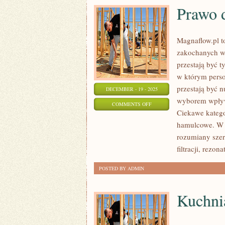
Prawo d
Magnaflow.pl t
zakochanych w 
przestają być t
w którym perso
przestają być 
DECEMBER - 19 - 2025
wyborem wpływ
ON
COMMENTS OFF
Ciekawe kategor
PRAWO
hamulcowe. W c
DROGOWE
rozumiany szer
I
filtracji, rezon
LEGALNOŚĆ
TUNINGU
POSTED BY ADMIN
Kuchnia