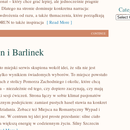
onat – który chce grać lepiej, ale jednocześnie pragnie
 Dlatego na stronie dominuje konkretna narracja:
Cate
drożenia od razu, a także tłumaczenia, które porządkują
Categories
RUN to także inspiracja
[ Read More ]
CONTINUE
n i Barlinek
to miejski serwis skupiona wokół idei, że siła nie jest
tylko wynikiem świadomych wyborów. To miejsce powstało
ach z stolicy Pomorza Zachodniego i okolic, które chcą
a – niezależnie od tego, czy dopiero zaczynają, czy mają
ki sesji ćwiczeń. Strona łączy w sobie klimat pasjonatów
cznym podejściem: zamiast pustych haseł stawia na konkret
o działania. Zobacz też Miejsca na Romantyczny Wypad i
e. W centrum tej idei jest proste przesłanie: silne ciało
na większą energię w codziennym życiu. Silny Szczecin