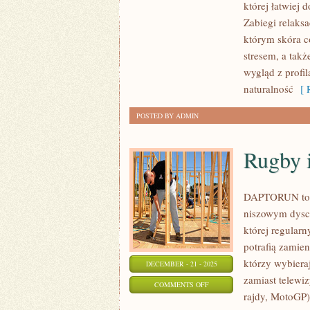
której łatwiej 
PO
Zabiegi relaks
30.
którym skóra c
ROKU
stresem, a takż
ŻYCIA
wygląd z profil
I
naturalność
[ R
ZABIEGI
POSTED BY ADMIN
NA
WŁOSY
Rugby i
DAPTORUN to m
niszowym dyscy
której regularn
potrafią zamien
którzy wybiera
DECEMBER - 21 - 2025
zamiast telewi
ON
COMMENTS OFF
rajdy, MotoGP
RUGBY