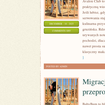
Avalon Club to
praktyczną wie
Jeśli lubisz, g
serwowania sta
kulinarna przy
DECEMBER - 18 - 2025
gruzińska. Rdz
ON
COMMENTS OFF
urywanych notek
KUCHNIA
pochodzi, dlacz
IZRAELSKA
nawet prosta s
I
klasyczny maka
KUCHNIA
]
GRECKA
POSTED BY ADMIN
Migrac
przepr
BabyBum to bl