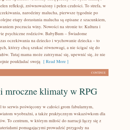
ełen refleksji, zrównoważony i pełen czułości. To strefa, w
czekiwania, narodziny malucha, pierwsze tygodnie po
kolejne etapy dorastania malucha są opisane z szacunkiem,
waniem poczucia winy. Nowości na stronie to: Kultura i
owie psychiczne rodziców. BabyBum – Świadome
 czas oczekiwania na dziecko i wychowanie dziecka – to
tych, którzy chcą szukać równowagi, a nie ścigać się do
eałów. Tutaj mama może zatrzymać się, upewnić się, że nie
kojnie poukładać swoją
[ Read More ]
CONTINUE
 i mroczne klimaty w RPG
l to serwis poświęcony w całości grom fabularnym,
wiatom wyobraźni, a także praktycznym wskazówkom dla
ów. To centrum, w którym miłość do narracji łączy się z
ateriałami pomagającymi prowadzić przygody na