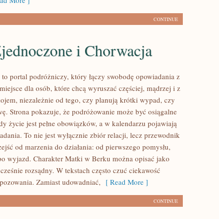
ad More ]
CONTINUE
Zjednoczone i Chorwacja
to portal podróżniczy, który łączy swobodę opowiadania z
iejsce dla osób, które chcą wyruszać częściej, mądrzej i z
jem, niezależnie od tego, czy planują krótki wypad, czy
ę. Strona pokazuje, że podróżowanie może być osiągalne
dy życie jest pełne obowiązków, a w kalendarzu pojawiają
adania. To nie jest wyłącznie zbiór relacji, lecz przewodnik
ejść od marzenia do działania: od pierwszego pomysłu,
 po wyjazd. Charakter Matki w Berku można opisać jako
ocześnie rozsądny. W tekstach często czuć ciekawość
z pozowania. Zamiast udowadniać,
[ Read More ]
CONTINUE