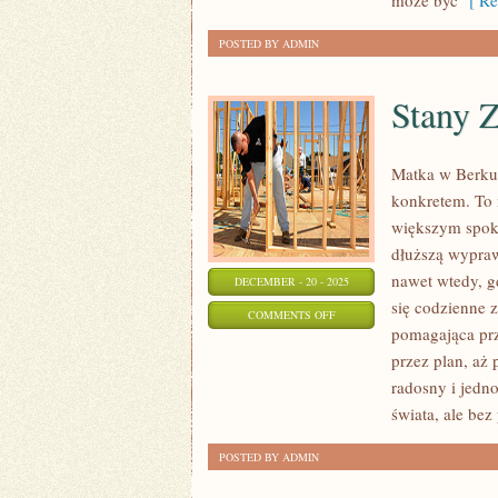
może być
[ Re
POSTED BY ADMIN
Stany 
Matka w Berku 
konkretem. To m
większym spoko
dłuższą wypraw
nawet wtedy, g
DECEMBER - 20 - 2025
się codzienne z
ON
COMMENTS OFF
pomagająca prz
STANY
przez plan, aż
ZJEDNOCZONE
radosny i jedn
I
świata, ale be
CHORWACJA
POSTED BY ADMIN