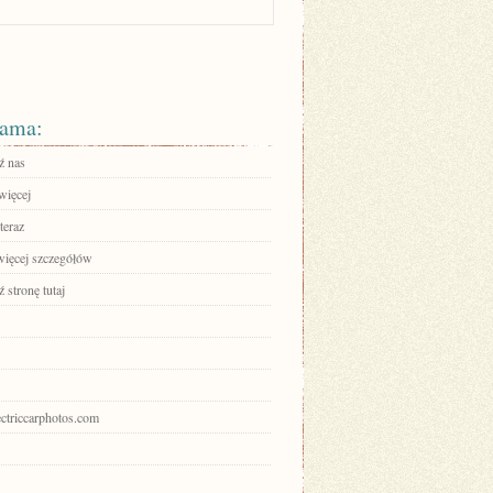
ama:
ź nas
więcej
teraz
więcej szczegółów
 stronę tutaj
lectriccarphotos.com