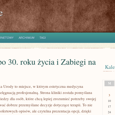
e
ERNETOWY
ARCHIWUM
TAGI
o 30. roku życia i Zabiegi na
Kale
M
a Urody to miejsce, w którym estetyczna medycyna
ielęgnacją profesjonalną. Strona kliniki została pomyślana
3
iedzy dla osób, które chcą lepiej zrozumieć potrzeby swojej
10
wać dobrze przemyślane decyzje dotyczące terapii. To nie
17
r ofertowych opisów, ale czytelna prezentacja opcji, dzięki
24