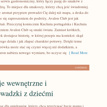
 serwis gastronomiczny, który łączy pasję do smaków z
dzą. To miejsce dla smakoszy, którzy chcą jeść świadomiej.
dy aromat przypraw prowadzi Cię dalej niż mapa, a deska do
je się zaproszeniem do podróży, Avalon Club jest jak
stań. Przeczytaj koniecznie Kuchnia portugalska i Kuchnia
eniem Avalon Club są smaki świata. Zamiast krótkich,
 dostajesz historię, w której przepis ma kontekst: skąd
ego działa i jak złapać charakter potrawy. Dzięki temu
urówka może stać się czymś więcej niż dodatkiem, a
ron nabiera nowego wymiaru, bo uczysz się
[ Read More
CONTINUE
je wewnętrzne i
owadzki z dziećmi
og dla opiekunów, którzy chcą przeżywać bycie mamą i