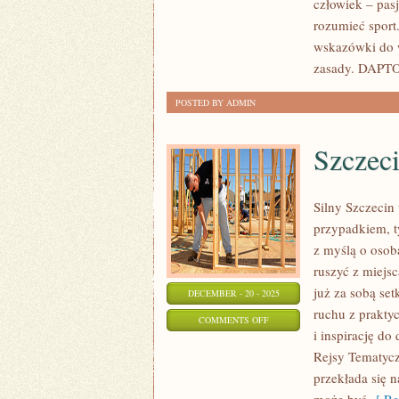
człowiek – pasj
I
rozumieć sport.
BIEGI
wskazówki do w
NARCIARSKIE
zasady. DAPTO
POSTED BY ADMIN
Szczeci
Silny Szczecin 
przypadkiem, 
z myślą o osob
ruszyć z miejsc
już za sobą set
DECEMBER - 20 - 2025
ruchu z prakty
ON
COMMENTS OFF
i inspirację d
SZCZECIN
Rejsy Tematyczn
I
przekłada się 
BARLINEK