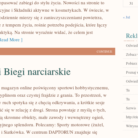
dopasować zabiegi do stylu życia. Nowości na stronie to
31
acyjne i Składniki aktywne w kosmetykach. W świecie, w
odziennie mierzy się z zanieczyszczeniami powietrza,
« Jul
e z tempem życia, rośnie potrzeba podejścia, które łączy
aktyką. Na stronie wyraźnie widać, że celem jest
Rekl
ead More ]
Odwied
CONTINUE
Zobacz 
Pobierz 
 Biegi narciarskie
Poznaj 
Odwiedź
agazyn online poświęcony sportowi hobbystycznemu,
Tu
plinom oraz czystej frajdzie z grania. To przestrzeń, w
Tu
y ruch spotyka się z chęcią odkrywania, a krótkie sesje
Serwis
ić się w relację z drogi. Strona powstaje z myślą o tych,
ją skromne obiekty, małe zawody i wewnętrzny ogień,
http://e
zyjnego splendoru. Polecamy: Sporty motorowe (żużel,
Witryna
) i Siatkówka. W centrum DAPTORUN znajduje się