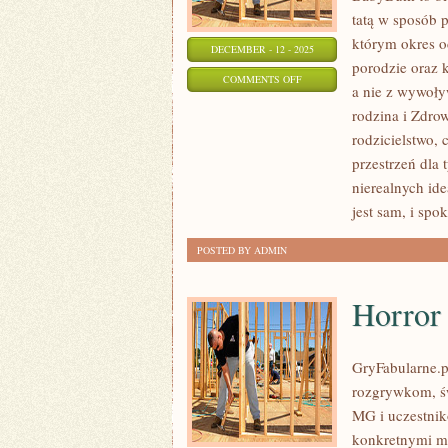
tatą w sposób p
którym okres o
DECEMBER - 12 - 2025
porodzie oraz 
ON
COMMENTS OFF
a nie z wywoły
MIGRACJE
rodzina i Zdr
WEWNĘTRZNE
rodzicielstwo,
I
przestrzeń dla 
PRZEPROWADZKI
nierealnych id
Z
jest sam, i spo
DZIEĆMI
POSTED BY ADMIN
Horror
GryFabularne.p
rozgrywkom, ś
MG i uczestnik
konkretnymi m