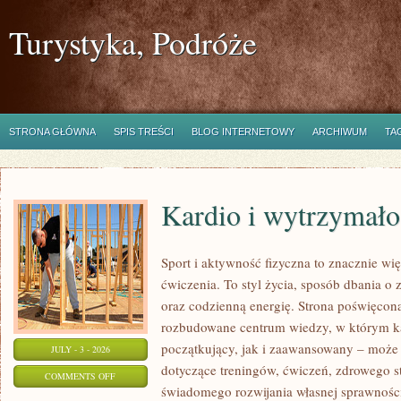
Turystyka, Podróże
STRONA GŁÓWNA
SPIS TREŚCI
BLOG INTERNETOWY
ARCHIWUM
TA
Kardio i wytrzymało
Sport i aktywność fizyczna to znacznie wię
ćwiczenia. To styl życia, sposób dbania o
oraz codzienną energię. Strona poświęcona
rozbudowane centrum wiedzy, w którym k
początkujący, jak i zaawansowany – może 
JULY - 3 - 2026
dotyczące treningów, ćwiczeń, zdrowego st
ON
COMMENTS OFF
świadomego rozwijania własnej sprawności
KARDIO