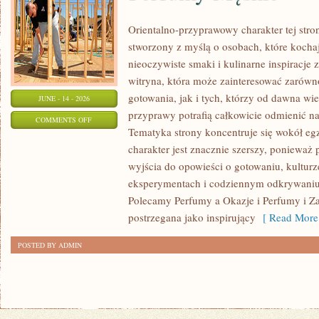
Orientalno-przyprawowy charakter tej stron
stworzony z myślą o osobach, które kocha
nieoczywiste smaki i kulinarne inspiracje 
witryna, która może zainteresować zarów
gotowania, jak i tych, którzy od dawna w
JUNE - 14 - 2026
przyprawy potrafią całkowicie odmienić na
ON
COMMENTS OFF
Tematyka strony koncentruje się wokół egz
PERFUMY
charakter jest znacznie szerszy, ponieważ
MĘSKIE
wyjścia do opowieści o gotowaniu, kulturz
eksperymentach i codziennym odkrywani
Polecamy Perfumy a Okazje i Perfumy i Z
postrzegana jako inspirujący
[ Read More
POSTED BY ADMIN