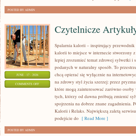
POSTED BY ADMIN
Czytelnicze Artykuł
Spalarnia kalorii – inspirujący przewodni
kalorii to miejsce w internecie stworzony 
lepiej zrozumieć temat zdrowej sylwetki i 
podanych w naturalny sposób. To przestrze
chcą opierać się wyłącznie na internetowyc
JUNE - 17 - 2026
na zdrowy styl życia szerzej: przez pryzma
ON
COMMENTS OFF
które mogą zainteresować zarówno osoby w
CZYTELNICZE
tych, którzy od dawna próbują zmienić syl
ARTYKUŁY
spojrzenia na dobrze znane zagadnienia. 
Kalorii i Relaks. Największą zaletą serwis
podejście do
[ Read More ]
POSTED BY ADMIN