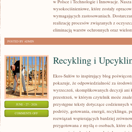
w Polsce i Technologie i Innowacje. Nasza
wysokociśnieniowe, które zostały opracow
wymagających zastosowaniach. Dostarczam
realizację procesów związanych z oczyszc
eliminacją warstw ochronnych oraz wielo
POSTED BY ADMIN
Recykling i Upcykli
Ekos-Sułów to inspirujący blog poświęcony
pokazuje, że odpowiedzialność za środowi
wyrzeczeń, skomplikowanych decyzji ani 
przestrzeń, w którym czytelnik może znal
przystępne teksty dotyczące codziennych
JUNE - 27 - 2026
podróży, gotowania, energii, recyklingu, 
ON
COMMENTS OFF
rozwiązań wspierających bardziej zrównowa
RECYKLING
przygotowana z myślą o osobach, które ch
I