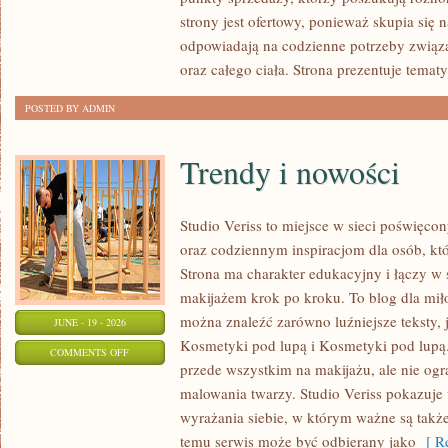
LUPĄ
strony jest ofertowy, ponieważ skupia się 
odpowiadają na codzienne potrzeby związ
oraz całego ciała. Strona prezentuje temat
POSTED BY ADMIN
Trendy i nowości
Studio Veriss to miejsce w sieci poświę
oraz codziennym inspiracjom dla osób, kt
Strona ma charakter edukacyjny i łączy w 
makijażem krok po kroku. To blog dla mił
można znaleźć zarówno luźniejsze teksty, 
JUNE - 19 - 2026
Kosmetyki pod lupą i Kosmetyki pod lupą.
ON
COMMENTS OFF
przede wszystkim na makijażu, ale nie og
TRENDY
malowania twarzy. Studio Veriss pokazuj
I
wyrażania siebie, w którym ważne są takż
NOWOŚCI
temu serwis może być odbierany jako
[ Re