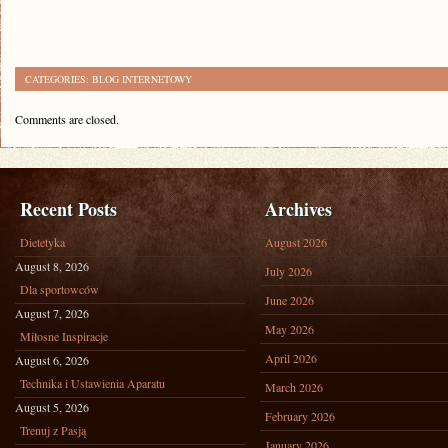
CATEGORIES:
BLOG INTERNETOWY
Comments are closed.
Recent Posts
Archives
Dietetyka
August 2026
August 8, 2026
July 2026
Dla sportowców
June 2026
August 7, 2026
May 2026
Miłosne Inspiracje
April 2026
August 6, 2026
Technika i Ustawienia Aparatu
March 2026
August 5, 2026
February 2026
Trenuj z Pasją
January 2026