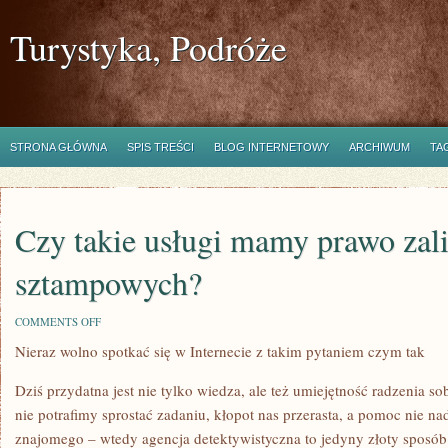
Turystyka, Podróże
STRONA GŁÓWNA
SPIS TREŚCI
BLOG INTERNETOWY
ARCHIWUM
TA
Czy takie usługi mamy prawo zal
sztampowych?
ON
COMMENTS OFF
CZY
Nieraz wolno spotkać się w Internecie z takim pytaniem czym tak
TAKIE
USŁUGI
MAMY
Dziś przydatna jest nie tylko wiedza, ale też umiejętność radzenia s
PRAWO
ZALICZYĆ
nie potrafimy sprostać zadaniu, kłopot nas przerasta, a pomoc nie n
DO
znajomego – wtedy agencja detektywistyczna to jedyny złoty sposób
SZTAMPOWYCH?