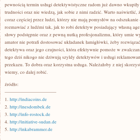
pewnością termin usługi detektywistyczne radom już dawno wkupiły s
trudności oraz nie wiedzą, jak sobie z nimi radzić. Warto naświetlić,
coraz częściej przez ludzi, którzy nie mają pomysłów na odszukanie
rozmawiać z ludźmi tak, jak to robi detektyw posiadający własną ag
słowy podstępnie oraz z pewną nutką profesjonalizmu, który umie 
amator nie potrafi dostosować układanek łamigłówki, żeby rozwiąza
detektywa oraz jego czujności, która efektywnie pomoże w zwalczan
tego dziś nikogo nie dziwują szyldy detektywów i usługi reklamow
przekazu. To dobra oraz korzystna usługa. Należałoby z niej skorzy
wiemy, co dalej robić.
źródło:
———————————
1.
http://indiacoins.de
2.
http://inesdombek.de
3.
http://info-rostock.de
4.
http://initiative-sudan.de
5.
http://inkabrammer.de